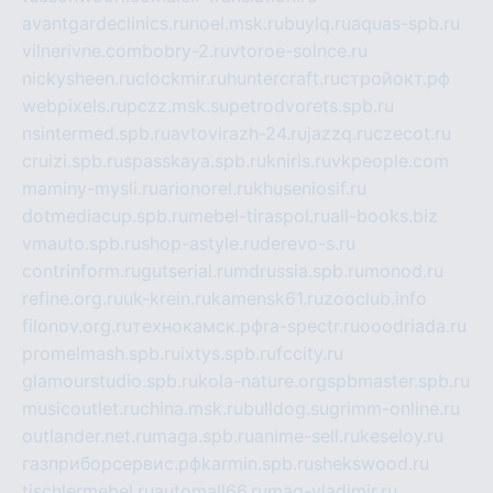
avantgardeclinics.ru
noel.msk.ru
buylq.ru
aquas-spb.ru
vilnerivne.com
bobry-2.ru
vtoroe-solnce.ru
nickysheen.ru
clockmir.ru
huntercraft.ru
стройокт.рф
webpixels.ru
pczz.msk.su
petrodvorets.spb.ru
nsintermed.spb.ru
avtovirazh-24.ru
jazzq.ru
czecot.ru
cruizi.spb.ru
spasskaya.spb.ru
kniris.ru
vkpeople.com
maminy-mysli.ru
arionorel.ru
khuseniosif.ru
dotmediacup.spb.ru
mebel-tiraspol.ru
all-books.biz
vmauto.spb.ru
shop-astyle.ru
derevo-s.ru
contrinform.ru
gutserial.ru
mdrussia.spb.ru
monod.ru
refine.org.ru
uk-krein.ru
kamensk61.ru
zooclub.info
filonov.org.ru
технокамск.рф
ra-spectr.ru
ooodriada.ru
promelmash.spb.ru
ixtys.spb.ru
fccity.ru
glamourstudio.spb.ru
kola-nature.org
spbmaster.spb.ru
musicoutlet.ru
china.msk.ru
bulldog.su
grimm-online.ru
outlander.net.ru
maga.spb.ru
anime-sell.ru
keseloy.ru
газприборсервис.рф
karmin.spb.ru
shekswood.ru
tischlermebel.ru
automall66.ru
mag-vladimir.ru