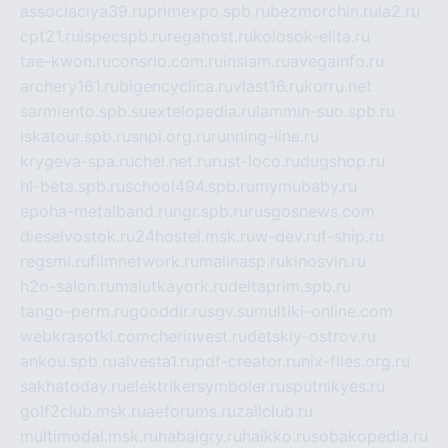
associaciya39.ru
primexpo.spb.ru
bezmorchin.ru
ia2.ru
cpt21.ru
ispecspb.ru
regahost.ru
kolosok-elita.ru
tae-kwon.ru
consrio.com.ru
insiam.ru
avegainfo.ru
archery161.ru
bigencyclica.ru
vlast16.ru
korru.net
sarmiento.spb.su
extelopedia.ru
lammin-suo.spb.ru
iskatour.spb.ru
snpi.org.ru
running-line.ru
krygeva-spa.ru
chel.net.ru
rust-loco.ru
dugshop.ru
hl-beta.spb.ru
school494.spb.ru
mymubaby.ru
epoha-metalband.ru
ngr.spb.ru
rusgosnews.com
dieselvostok.ru
24hostel.msk.ru
w-dev.ru
f-ship.ru
regsmi.ru
filmnetwork.ru
malinasp.ru
kinosvin.ru
h2o-salon.ru
malutkayork.ru
deltaprim.spb.ru
tango-perm.ru
gooddir.ru
sgv.su
multiki-online.com
webkrasotki.com
cherinvest.ru
detskiy-ostrov.ru
ankou.spb.ru
alvesta1.ru
pdf-creator.ru
nix-files.org.ru
sakhatoday.ru
elektrikersymboler.ru
sputnikyes.ru
golf2club.msk.ru
aeforums.ru
zallclub.ru
multimodal.msk.ru
habaigry.ru
haikko.ru
sobakopedia.ru