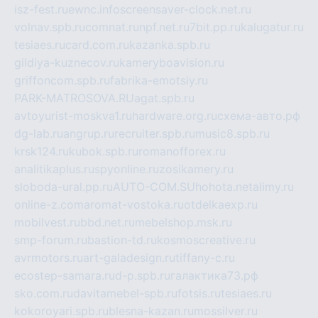
isz-fest.ru
ewnc.info
screensaver-clock.net.ru
volnav.spb.ru
comnat.ru
npf.net.ru
7bit.pp.ru
kalugatur.ru
tesiaes.ru
card.com.ru
kazanka.spb.ru
gildiya-kuznecov.ru
kameryboavision.ru
griffoncom.spb.ru
fabrika-emotsiy.ru
PARK-MATROSOVA.RU
agat.spb.ru
avtoyurist-moskva1.ru
hardware.org.ru
схема-авто.рф
dg-lab.ru
angrup.ru
recruiter.spb.ru
music8.spb.ru
krsk124.ru
kubok.spb.ru
romanofforex.ru
analitikaplus.ru
spyonline.ru
zosikamery.ru
sloboda-ural.pp.ru
AUTO-COM.SU
hohota.net
alimy.ru
online-z.com
aromat-vostoka.ru
otdelkaexp.ru
mobilvest.ru
bbd.net.ru
mebelshop.msk.ru
smp-forum.ru
bastion-td.ru
kosmoscreative.ru
avrmotors.ru
art-galadesign.ru
tiffany-c.ru
ecostep-samara.ru
d-p.spb.ru
галактика73.рф
sko.com.ru
davitamebel-spb.ru
fotsis.ru
tesiaes.ru
kokoroyari.spb.ru
blesna-kazan.ru
mossilver.ru