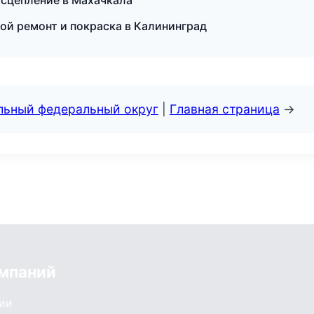
 сцепление в Махачкала
вной ремонт и покраска в Калининград
альный федеральный округ
|
Главная страница
→
мпаний
сии