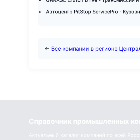
GARAGE Clutch Drive - Трансмиссия и
Автоцентр PitStop ServicePro - Кузо
←
Все компании в регионе Центр
Справочник промышленных ко
Актуальный каталог компаний по всей Рос