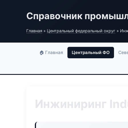
Справочник промышл
Главная
»
Центральный федеральный округ
» Инж
🏠 Главная
Центральный ФО
Сев
Инжиниринг Ind