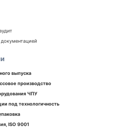
аудит
е документацией
ми
ного выпуска
ассовое производство
орудования ЧПУ
ции под технологичность
упаковка
ия, ISO 9001