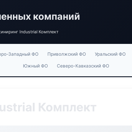
енных компаний
иниринг Industrial Комплект
еро-Западный ФО
Приволжский ФО
Уральский ФО
Южный ФО
Северо-Кавказский ФО
ustrial Комплект