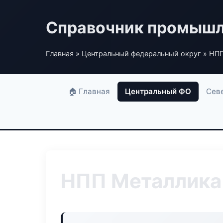
Справочник промышл
Главная
»
Центральный федеральный округ
» НПП
🏠 Главная
Центральный ФО
Сев
НПП Металлика 