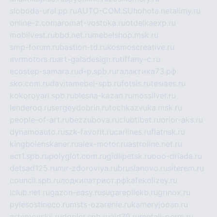
sloboda-ural.pp.ru
AUTO-COM.SU
hohota.net
alimy.ru
online-z.com
aromat-vostoka.ru
otdelkaexp.ru
mobilvest.ru
bbd.net.ru
mebelshop.msk.ru
smp-forum.ru
bastion-td.ru
kosmoscreative.ru
avrmotors.ru
art-galadesign.ru
tiffany-c.ru
ecostep-samara.ru
d-p.spb.ru
галактика73.рф
sko.com.ru
davitamebel-spb.ru
fotsis.ru
tesiaes.ru
kokoroyari.spb.ru
blesna-kazan.ru
mossilver.ru
lenderoq.ru
sergeydobrin.ru
tochkazvuka.msk.ru
people-of-art.ru
bezzubova.ru
clubtibet.ru
orior-aks.ru
dynamoauto.ru
szk-favorit.ru
carlines.ru
flatnsk.ru
kingbolenskaner.ru
alex-motor.ru
astroline.net.ru
act1.spb.ru
polyglot.com.ru
gidlipetsk.ru
ooo-driada.ru
detsad125.ru
mir-zdoroviya.ru
bruslanovo.ru
siterem.ru
council.spb.ru
лодкипатриот.рф
kafekolizey.ru
iclub.net.ru
gazon-easy.ru
sugarepilekb.ru
grinox.ru
pylesostineco.ru
msts-ozarenie.ru
kameryjooan.ru
artemovskij.ru
dopler.spb.ru
aid70.ru
metall-perm.ru