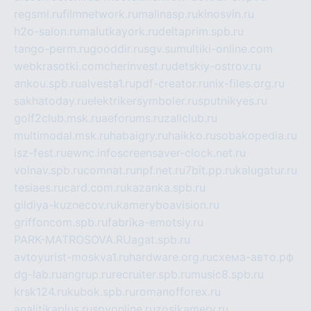
regsmi.ru
filmnetwork.ru
malinasp.ru
kinosvin.ru
h2o-salon.ru
malutkayork.ru
deltaprim.spb.ru
tango-perm.ru
gooddir.ru
sgv.su
multiki-online.com
webkrasotki.com
cherinvest.ru
detskiy-ostrov.ru
ankou.spb.ru
alvesta1.ru
pdf-creator.ru
nix-files.org.ru
sakhatoday.ru
elektrikersymboler.ru
sputnikyes.ru
golf2club.msk.ru
aeforums.ru
zallclub.ru
multimodal.msk.ru
habaigry.ru
haikko.ru
sobakopedia.ru
isz-fest.ru
ewnc.info
screensaver-clock.net.ru
volnav.spb.ru
comnat.ru
npf.net.ru
7bit.pp.ru
kalugatur.ru
tesiaes.ru
card.com.ru
kazanka.spb.ru
gildiya-kuznecov.ru
kameryboavision.ru
griffoncom.spb.ru
fabrika-emotsiy.ru
PARK-MATROSOVA.RU
agat.spb.ru
avtoyurist-moskva1.ru
hardware.org.ru
схема-авто.рф
dg-lab.ru
angrup.ru
recruiter.spb.ru
music8.spb.ru
krsk124.ru
kubok.spb.ru
romanofforex.ru
analitikaplus.ru
spyonline.ru
zosikamery.ru