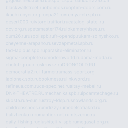
gtglasslined.ru
ii4.ru
tssport.spb.ru
andorra24.com
blackwallstreet.ru
oboimos.ru
optim-doors.com.ru
ikuch.ru
nycr.org.ru
npa21.ru
vremya-ch.spb.ru
desert000.ru
ivtorgi.ru
ifiori.ru
catalog-statei.ru
dcv.org.ru
spetsmaster174.ru
ipkameryhiseeu.ru
dum26.ru
ruspol.spb.ru
fr-opendp.ru
kam-solnyshko.ru
cheyenne-arapaho.ru
sevzapmetal.spb.ru
ted-lapidus.spb.ru
parasite-eliminator.ru
sigma-complete.ru
modernworld.ru
dama-moda.ru
eholot-group.ru
sk-nvkz.ru
DRONGOLD.RU
democratia2.ru
i-farmer.ru
mass-sport.org
jablonex.spb.ru
bookmess.ru
linkword.ru
refineua.com.ru
cs-spec.net.ru
altay-mebel.ru
DNK-THEATRE.RU
mechaniks.spb.ru
ipcamtechage.ru
skosta.ru
a-sun.ru
stroy-ldsp.ru
snowlands.org.ru
childrensshoes.ru
mrlizzy.ru
mebelsofiakrd.ru
bulizhenko.ru
rumantick.net.ru
mtszerno.ru
daily-fishing.ru
glushiteli-v-spb.ru
megasat.org.ru