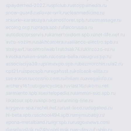
spayderhed-2022.ru
splclub.ru
stoppamedia.ru
snow-guard.ru
slovar-ivrit.ru
cleanmedicine.ru
shkurki-karakulya.ru
kanotiforet.spb.ru
tutmassage.ru
ecolog.org.ru
praga.spb.ru
falcorussia.ru
autodoctorservis.ru
kamertondom.spb.ru
net-life.net.ru
avto-vozim.ru
sakhcamera.ru
alliance-electro.spb.ru
stroyavt.ru
controlweb1.ru
tdsak74.ru
kinzozo-ru.ru
kvotka.ru
iron-snab.ru
costa-bella.ru
eugrus.pp.ru
associaciya39.ru
primexpo.spb.ru
bezmorchin.ru
ia2.ru
cpt21.ru
ispecspb.ru
regahost.ru
kolosok-elita.ru
tae-kwon.ru
consrio.com.ru
insiam.ru
avegainfo.ru
archery161.ru
bigencyclica.ru
vlast16.ru
korru.net
sarmiento.spb.su
extelopedia.ru
lammin-suo.spb.ru
iskatour.spb.ru
snpi.org.ru
running-line.ru
krygeva-spa.ru
chel.net.ru
rust-loco.ru
dugshop.ru
hl-beta.spb.ru
school494.spb.ru
mymubaby.ru
epoha-metalband.ru
ngr.spb.ru
rusgosnews.com
dieselvostok.ru
24hostel.msk.ru
w-dev.ru
f-ship.ru