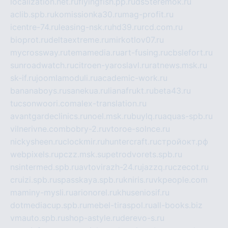
localization.net.ru
flyingfish.pp.ru
ds5teremok.ru
aclib.spb.ru
komissionka30.ru
mag-profit.ru
icentre-74.ru
leasing-nsk.ru
hd39.ru
rcd.com.ru
bioprot.ru
deltaextreme.ru
mirkotlov07.ru
mycrossway.ru
temamedia.ru
art-fusing.ru
cbslefort.ru
sunroadwatch.ru
citroen-yaroslavl.ru
ratnews.msk.ru
sk-if.ru
joomlamoduli.ru
academic-work.ru
bananaboys.ru
sanekua.ru
lianafrukt.ru
beta43.ru
tucsonwoori.com
alex-translation.ru
avantgardeclinics.ru
noel.msk.ru
buylq.ru
aquas-spb.ru
vilnerivne.com
bobry-2.ru
vtoroe-solnce.ru
nickysheen.ru
clockmir.ru
huntercraft.ru
стройокт.рф
webpixels.ru
pczz.msk.su
petrodvorets.spb.ru
nsintermed.spb.ru
avtovirazh-24.ru
jazzq.ru
czecot.ru
cruizi.spb.ru
spasskaya.spb.ru
kniris.ru
vkpeople.com
maminy-mysli.ru
arionorel.ru
khuseniosif.ru
dotmediacup.spb.ru
mebel-tiraspol.ru
all-books.biz
vmauto.spb.ru
shop-astyle.ru
derevo-s.ru