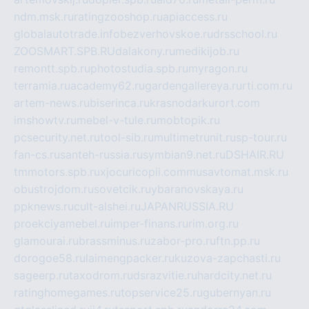
ndm.msk.ru
ratingzooshop.ru
apiaccess.ru
globalautotrade.info
bezverhovskoe.ru
drsschool.ru
ZOOSMART.SPB.RU
dalakony.ru
medikijob.ru
remontt.spb.ru
photostudia.spb.ru
myragon.ru
terramia.ru
academy62.ru
gardengallereya.ru
rti.com.ru
artem-news.ru
biserinca.ru
krasnodarkurort.com
imshowtv.ru
mebel-v-tule.ru
mobtopik.ru
pcsecurity.net.ru
tool-sib.ru
multimetrunit.ru
sp-tour.ru
fan-cs.ru
santeh-russia.ru
symbian9.net.ru
DSHAIR.RU
tmmotors.spb.ru
xjocuricopii.com
musavtomat.msk.ru
obustrojdom.ru
sovetcik.ru
ybaranovskaya.ru
ppknews.ru
cult-alshei.ru
JAPANRUSSIA.RU
proekciyamebel.ru
imper-finans.ru
rim.org.ru
glamourai.ru
brassminus.ru
zabor-pro.ru
ftn.pp.ru
dorogoe58.ru
laimengpacker.ru
kuzova-zapchasti.ru
sageerp.ru
taxodrom.ru
dsrazvitie.ru
hardcity.net.ru
ratinghomegames.ru
topservice25.ru
gubernyan.ru