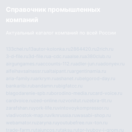
Справочник промышленных
компаний
Актуальный каталог компаний по всей России
133chel.ru
13autor-kolonka.ru
2864420.ru
2rich.ru
3-d-file.ru
3d-file.ru
a-cdc.ru
aalse.ru
a380club.ru
airgungames.ru
accounts-112.ru
adler-jun.ru
adonyev.ru
alfeihavsalnassr.ru
altaipant.ru
argentinamia.ru
aria-family.ru
arkrym.ru
ashanet.ru
belgorod-day.ru
bankaribi.ru
bandamn.ru
bigfatcc.ru
blagodarenie-spb.ru
borodino-media.ru
card-voice.ru
cardvoice.ru
zed-online.ru
zvonitut.ru
zebra-tlt.ru
zarafshan.ru
york-life.ru
vintovoykompressor.ru
vladivostok-map.ru
vlknrussia.ru
wasabi-shop.ru
webamator.ru
zaryna.ru
youtubefree.ru
x-ton.ru
trade-farm.ru
tajuncos.ru
taksu.ru
tor-lyubov-i-grom.ru