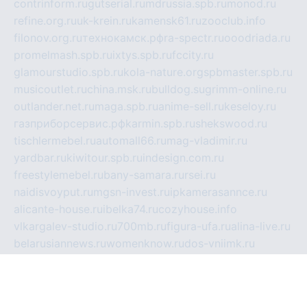
contrinform.ru
gutserial.ru
mdrussia.spb.ru
monod.ru
refine.org.ru
uk-krein.ru
kamensk61.ru
zooclub.info
filonov.org.ru
технокамск.рф
ra-spectr.ru
ooodriada.ru
promelmash.spb.ru
ixtys.spb.ru
fccity.ru
glamourstudio.spb.ru
kola-nature.org
spbmaster.spb.ru
musicoutlet.ru
china.msk.ru
bulldog.su
grimm-online.ru
outlander.net.ru
maga.spb.ru
anime-sell.ru
keseloy.ru
газприборсервис.рф
karmin.spb.ru
shekswood.ru
tischlermebel.ru
automall66.ru
mag-vladimir.ru
yardbar.ru
kiwitour.spb.ru
indesign.com.ru
freestylemebel.ru
bany-samara.ru
rsei.ru
naidisvoyput.ru
mgsn-invest.ru
ipkamerasannce.ru
alicante-house.ru
ibelka74.ru
cozyhouse.info
vlkargalev-studio.ru
700mb.ru
figura-ufa.ru
alina-live.ru
belarusiannews.ru
womenknow.ru
dos-vniimk.ru
sega.net.ru
dv.net.ru
phenomenonsofhistory.com
telesputnik.net.ru
wall.pp.ru
pylesosroidmi.ru
gtc-clan.ru
cligs.ru
bibikazap.ru
popova.org.ru