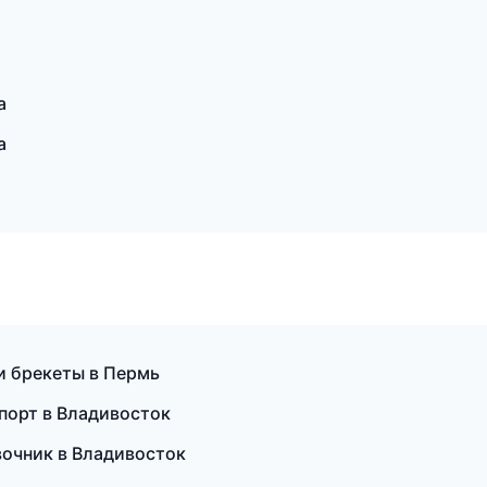
а
а
 и брекеты в Пермь
спорт в Владивосток
авочник в Владивосток