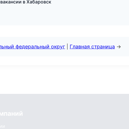
 вакансии в Хабаровск
альный федеральный округ
|
Главная страница
→
мпаний
сии