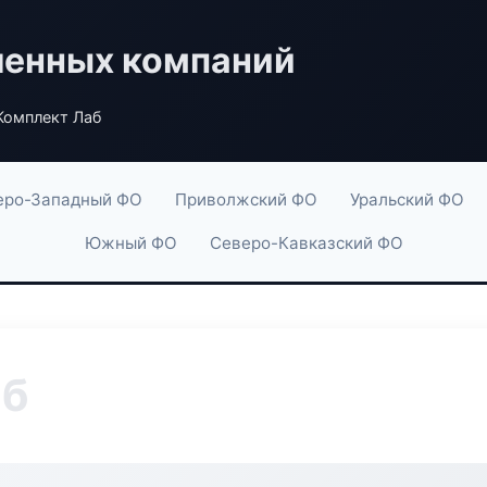
енных компаний
Комплект Лаб
еро-Западный ФО
Приволжский ФО
Уральский ФО
Южный ФО
Северо-Кавказский ФО
аб