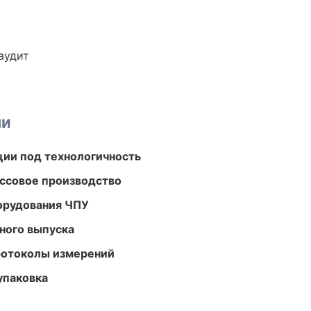
аудит
ми
ции под технологичность
ассовое производство
орудования ЧПУ
ного выпуска
ротоколы измерений
упаковка