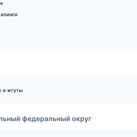
ск
халинск
 и жгуты
альный федеральный округ