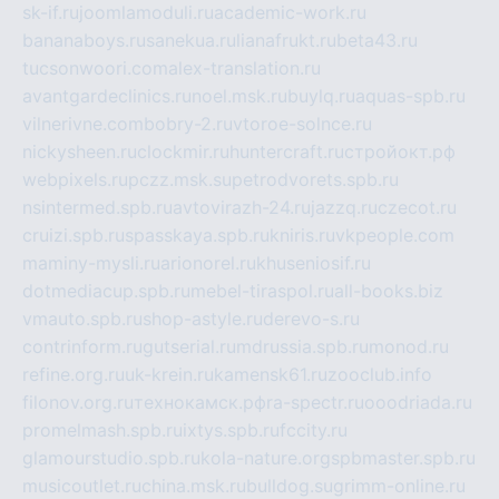
sk-if.ru
joomlamoduli.ru
academic-work.ru
bananaboys.ru
sanekua.ru
lianafrukt.ru
beta43.ru
tucsonwoori.com
alex-translation.ru
avantgardeclinics.ru
noel.msk.ru
buylq.ru
aquas-spb.ru
vilnerivne.com
bobry-2.ru
vtoroe-solnce.ru
nickysheen.ru
clockmir.ru
huntercraft.ru
стройокт.рф
webpixels.ru
pczz.msk.su
petrodvorets.spb.ru
nsintermed.spb.ru
avtovirazh-24.ru
jazzq.ru
czecot.ru
cruizi.spb.ru
spasskaya.spb.ru
kniris.ru
vkpeople.com
maminy-mysli.ru
arionorel.ru
khuseniosif.ru
dotmediacup.spb.ru
mebel-tiraspol.ru
all-books.biz
vmauto.spb.ru
shop-astyle.ru
derevo-s.ru
contrinform.ru
gutserial.ru
mdrussia.spb.ru
monod.ru
refine.org.ru
uk-krein.ru
kamensk61.ru
zooclub.info
filonov.org.ru
технокамск.рф
ra-spectr.ru
ooodriada.ru
promelmash.spb.ru
ixtys.spb.ru
fccity.ru
glamourstudio.spb.ru
kola-nature.org
spbmaster.spb.ru
musicoutlet.ru
china.msk.ru
bulldog.su
grimm-online.ru