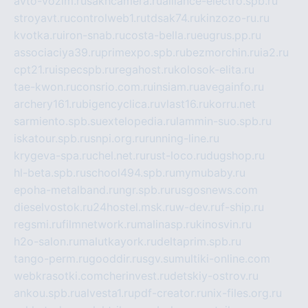
avto-vozim.ru
sakhcamera.ru
alliance-electro.spb.ru
stroyavt.ru
controlweb1.ru
tdsak74.ru
kinzozo-ru.ru
kvotka.ru
iron-snab.ru
costa-bella.ru
eugrus.pp.ru
associaciya39.ru
primexpo.spb.ru
bezmorchin.ru
ia2.ru
cpt21.ru
ispecspb.ru
regahost.ru
kolosok-elita.ru
tae-kwon.ru
consrio.com.ru
insiam.ru
avegainfo.ru
archery161.ru
bigencyclica.ru
vlast16.ru
korru.net
sarmiento.spb.su
extelopedia.ru
lammin-suo.spb.ru
iskatour.spb.ru
snpi.org.ru
running-line.ru
krygeva-spa.ru
chel.net.ru
rust-loco.ru
dugshop.ru
hl-beta.spb.ru
school494.spb.ru
mymubaby.ru
epoha-metalband.ru
ngr.spb.ru
rusgosnews.com
dieselvostok.ru
24hostel.msk.ru
w-dev.ru
f-ship.ru
regsmi.ru
filmnetwork.ru
malinasp.ru
kinosvin.ru
h2o-salon.ru
malutkayork.ru
deltaprim.spb.ru
tango-perm.ru
gooddir.ru
sgv.su
multiki-online.com
webkrasotki.com
cherinvest.ru
detskiy-ostrov.ru
ankou.spb.ru
alvesta1.ru
pdf-creator.ru
nix-files.org.ru