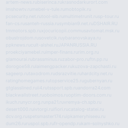
artem-news.ru
biserinca.ru
krasnodarkurort.com
imshowtv.ru
mebel-v-tule.ru
mobtopik.ru
pcsecurity.net.ru
tool-sib.ru
multimetrunit.ru
sp-tour.ru
fan-cs.ru
santeh-russia.ru
symbian9.net.ru
DSHAIR.RU
tmmotors.spb.ru
xjocuricopii.com
musavtomat.msk.ru
obustrojdom.ru
sovetcik.ru
ybaranovskaya.ru
ppknews.ru
cult-alshei.ru
JAPANRUSSIA.RU
proekciyamebel.ru
imper-finans.ru
rim.org.ru
glamourai.ru
brassminus.ru
zabor-pro.ru
ftn.pp.ru
dorogoe58.ru
laimengpacker.ru
kuzova-zapchasti.ru
sageerp.ru
taxodrom.ru
dsrazvitie.ru
hardcity.net.ru
ratinghomegames.ru
topservice25.ru
gubernyan.ru
gtglasslined.ru
ii4.ru
tssport.spb.ru
andorra24.com
blackwallstreet.ru
oboimos.ru
optim-doors.com.ru
ikuch.ru
nycr.org.ru
npa21.ru
vremya-ch.spb.ru
desert000.ru
ivtorgi.ru
ifiori.ru
catalog-statei.ru
dcv.org.ru
spetsmaster174.ru
ipkameryhiseeu.ru
dum26.ru
ruspol.spb.ru
fr-opendp.ru
kam-solnyshko.ru