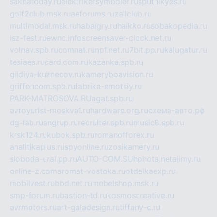
sakhatoday.ru
elektrikersymboler.ru
sputnikyes.ru
golf2club.msk.ru
aeforums.ru
zallclub.ru
multimodal.msk.ru
habaigry.ru
haikko.ru
sobakopedia.ru
isz-fest.ru
ewnc.info
screensaver-clock.net.ru
volnav.spb.ru
comnat.ru
npf.net.ru
7bit.pp.ru
kalugatur.ru
tesiaes.ru
card.com.ru
kazanka.spb.ru
gildiya-kuznecov.ru
kameryboavision.ru
griffoncom.spb.ru
fabrika-emotsiy.ru
PARK-MATROSOVA.RU
agat.spb.ru
avtoyurist-moskva1.ru
hardware.org.ru
схема-авто.рф
dg-lab.ru
angrup.ru
recruiter.spb.ru
music8.spb.ru
krsk124.ru
kubok.spb.ru
romanofforex.ru
analitikaplus.ru
spyonline.ru
zosikamery.ru
sloboda-ural.pp.ru
AUTO-COM.SU
hohota.net
alimy.ru
online-z.com
aromat-vostoka.ru
otdelkaexp.ru
mobilvest.ru
bbd.net.ru
mebelshop.msk.ru
smp-forum.ru
bastion-td.ru
kosmoscreative.ru
avrmotors.ru
art-galadesign.ru
tiffany-c.ru