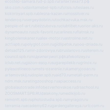
ecostep-samara.ru
d-p.spb.ru
галактика73.рф
sko.com.ru
davitamebel-spb.ru
fotsis.ru
tesiaes.ru
kokoroyari.spb.ru
blesna-kazan.ru
mossilver.ru
lenderoq.ru
sergeydobrin.ru
tochkazvuka.msk.ru
people-of-art.ru
bezzubova.ru
clubtibet.ru
orior-aks.ru
dynamoauto.ru
szk-favorit.ru
carlines.ru
flatnsk.ru
kingbolenskaner.ru
alex-motor.ru
astroline.net.ru
act1.spb.ru
polyglot.com.ru
gidlipetsk.ru
ooo-driada.ru
detsad125.ru
mir-zdoroviya.ru
bruslanovo.ru
siterem.ru
council.spb.ru
лодкипатриот.рф
kafekolizey.ru
iclub.net.ru
gazon-easy.ru
sugarepilekb.ru
grinox.ru
pylesostineco.ru
msts-ozarenie.ru
kameryjooan.ru
artemovskij.ru
dopler.spb.ru
aid70.ru
metall-perm.ru
ndm.msk.ru
ratingzooshop.ru
apiaccess.ru
globalautotrade.info
bezverhovskoe.ru
drsschool.ru
ZOOSMART.SPB.RU
dalakony.ru
medikijob.ru
remontt.spb.ru
photostudia.spb.ru
myragon.ru
terramia.ru
academy62.ru
gardengallereya.ru
rti.com.ru