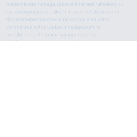
outlander.net.ru
maga.spb.ru
anime-sell.ru
keseloy.ru
газприборсервис.рф
karmin.spb.ru
shekswood.ru
tischlermebel.ru
automall66.ru
mag-vladimir.ru
yardbar.ru
kiwitour.spb.ru
indesign.com.ru
freestylemebel.ru
bany-samara.ru
rsei.ru
naidisvoyput.ru
mgsn-invest.ru
ipkamerasannce.ru
alicante-house.ru
ibelka74.ru
cozyhouse.info
vlkargalev-studio.ru
700mb.ru
figura-ufa.ru
alina-live.ru
belarusiannews.ru
womenknow.ru
dos-vniimk.ru
sega.net.ru
dv.net.ru
phenomenonsofhistory.com
telesputnik.net.ru
wall.pp.ru
pylesosroidmi.ru
gtc-clan.ru
cligs.ru
bibikazap.ru
popova.org.ru
netwhistler.spb.ru
bellvil.ru
bonzon.ru
iss-vladik.ru
defiparis.net.ru
las-gryzas.ru
amku.ru
electednews.spb.ru
feather.org.ru
spar72.ru
tankiigri.ru
dominus.com.ru
ibtree.ru
sanykool.pp.ru
unixlib.org.ru
menatep.spb.ru
gartenterrassen.ru
printeka.ru
skvozilka.com.ru
parkovka-pub.ru
lovemobi.ru
art-ru.ru