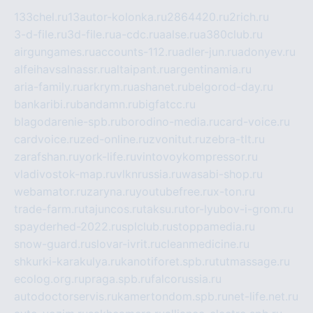
133chel.ru
13autor-kolonka.ru
2864420.ru
2rich.ru
3-d-file.ru
3d-file.ru
a-cdc.ru
aalse.ru
a380club.ru
airgungames.ru
accounts-112.ru
adler-jun.ru
adonyev.ru
alfeihavsalnassr.ru
altaipant.ru
argentinamia.ru
aria-family.ru
arkrym.ru
ashanet.ru
belgorod-day.ru
bankaribi.ru
bandamn.ru
bigfatcc.ru
blagodarenie-spb.ru
borodino-media.ru
card-voice.ru
cardvoice.ru
zed-online.ru
zvonitut.ru
zebra-tlt.ru
zarafshan.ru
york-life.ru
vintovoykompressor.ru
vladivostok-map.ru
vlknrussia.ru
wasabi-shop.ru
webamator.ru
zaryna.ru
youtubefree.ru
x-ton.ru
trade-farm.ru
tajuncos.ru
taksu.ru
tor-lyubov-i-grom.ru
spayderhed-2022.ru
splclub.ru
stoppamedia.ru
snow-guard.ru
slovar-ivrit.ru
cleanmedicine.ru
shkurki-karakulya.ru
kanotiforet.spb.ru
tutmassage.ru
ecolog.org.ru
praga.spb.ru
falcorussia.ru
autodoctorservis.ru
kamertondom.spb.ru
net-life.net.ru