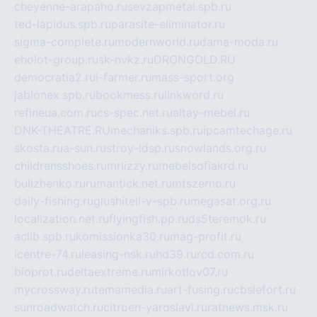
cheyenne-arapaho.ru
sevzapmetal.spb.ru
ted-lapidus.spb.ru
parasite-eliminator.ru
sigma-complete.ru
modernworld.ru
dama-moda.ru
eholot-group.ru
sk-nvkz.ru
DRONGOLD.RU
democratia2.ru
i-farmer.ru
mass-sport.org
jablonex.spb.ru
bookmess.ru
linkword.ru
refineua.com.ru
cs-spec.net.ru
altay-mebel.ru
DNK-THEATRE.RU
mechaniks.spb.ru
ipcamtechage.ru
skosta.ru
a-sun.ru
stroy-ldsp.ru
snowlands.org.ru
childrensshoes.ru
mrlizzy.ru
mebelsofiakrd.ru
bulizhenko.ru
rumantick.net.ru
mtszerno.ru
daily-fishing.ru
glushiteli-v-spb.ru
megasat.org.ru
localization.net.ru
flyingfish.pp.ru
ds5teremok.ru
aclib.spb.ru
komissionka30.ru
mag-profit.ru
icentre-74.ru
leasing-nsk.ru
hd39.ru
rcd.com.ru
bioprot.ru
deltaextreme.ru
mirkotlov07.ru
mycrossway.ru
temamedia.ru
art-fusing.ru
cbslefort.ru
sunroadwatch.ru
citroen-yaroslavl.ru
ratnews.msk.ru