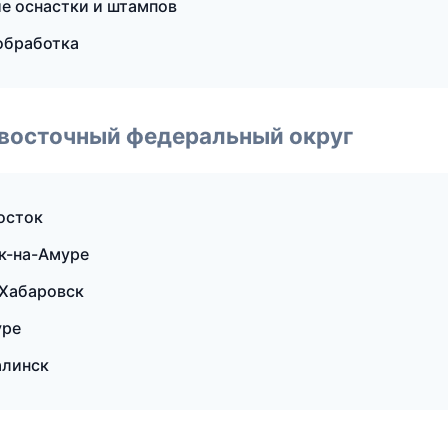
ие оснастки и штампов
обработка
евосточный федеральный округ
осток
к-на-Амуре
Хабаровск
уре
алинск