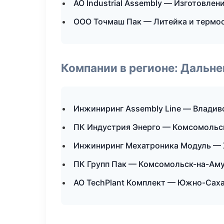
АО Industrial Assembly — Изготовлен
ООО Точмаш Пак — Литейка и термо
Компании в регионе: Дальн
Инжиниринг Assembly Line — Владив
ПК Индустрия Энерго — Комсомольс
Инжиниринг Мехатроника Модуль — 
ПК Групп Пак — Комсомольск-на-Ам
АО TechPlant Комплект — Южно-Сах