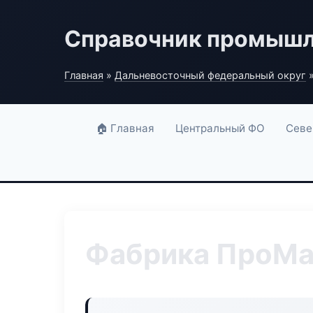
Справочник промышл
Главная
»
Дальневосточный федеральный округ
»
🏠 Главная
Центральный ФО
Севе
Фабрика ПроМа