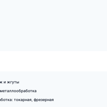
ж и жгуты
 металлообработка
отка: токарная, фрезерная