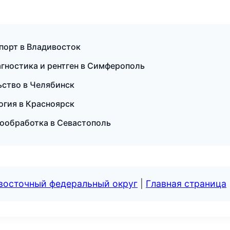
спорт в Владивосток
агностика и рентген в Симферополь
ьство в Челябинск
логия в Красноярск
лообработка в Севастополь
евосточный федеральный округ
|
Главная страница