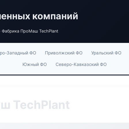
енных компаний
 Фабрика ПроМаш TechPlant
ро-Западный ФО
Приволжский ФО
Уральский ФО
Южный ФО
Северо-Кавказский ФО
ш TechPlant