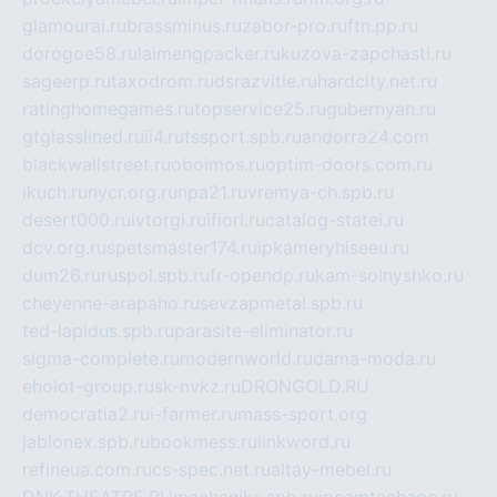
glamourai.ru
brassminus.ru
zabor-pro.ru
ftn.pp.ru
dorogoe58.ru
laimengpacker.ru
kuzova-zapchasti.ru
sageerp.ru
taxodrom.ru
dsrazvitie.ru
hardcity.net.ru
ratinghomegames.ru
topservice25.ru
gubernyan.ru
gtglasslined.ru
ii4.ru
tssport.spb.ru
andorra24.com
blackwallstreet.ru
oboimos.ru
optim-doors.com.ru
ikuch.ru
nycr.org.ru
npa21.ru
vremya-ch.spb.ru
desert000.ru
ivtorgi.ru
ifiori.ru
catalog-statei.ru
dcv.org.ru
spetsmaster174.ru
ipkameryhiseeu.ru
dum26.ru
ruspol.spb.ru
fr-opendp.ru
kam-solnyshko.ru
cheyenne-arapaho.ru
sevzapmetal.spb.ru
ted-lapidus.spb.ru
parasite-eliminator.ru
sigma-complete.ru
modernworld.ru
dama-moda.ru
eholot-group.ru
sk-nvkz.ru
DRONGOLD.RU
democratia2.ru
i-farmer.ru
mass-sport.org
jablonex.spb.ru
bookmess.ru
linkword.ru
refineua.com.ru
cs-spec.net.ru
altay-mebel.ru
DNK-THEATRE.RU
mechaniks.spb.ru
ipcamtechage.ru