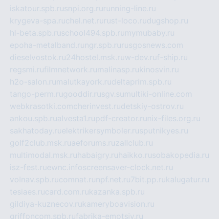
iskatour.spb.ru
snpi.org.ru
running-line.ru
krygeva-spa.ru
chel.net.ru
rust-loco.ru
dugshop.ru
hl-beta.spb.ru
school494.spb.ru
mymubaby.ru
epoha-metalband.ru
ngr.spb.ru
rusgosnews.com
dieselvostok.ru
24hostel.msk.ru
w-dev.ru
f-ship.ru
regsmi.ru
filmnetwork.ru
malinasp.ru
kinosvin.ru
h2o-salon.ru
malutkayork.ru
deltaprim.spb.ru
tango-perm.ru
gooddir.ru
sgv.su
multiki-online.com
webkrasotki.com
cherinvest.ru
detskiy-ostrov.ru
ankou.spb.ru
alvesta1.ru
pdf-creator.ru
nix-files.org.ru
sakhatoday.ru
elektrikersymboler.ru
sputnikyes.ru
golf2club.msk.ru
aeforums.ru
zallclub.ru
multimodal.msk.ru
habaigry.ru
haikko.ru
sobakopedia.ru
isz-fest.ru
ewnc.info
screensaver-clock.net.ru
volnav.spb.ru
comnat.ru
npf.net.ru
7bit.pp.ru
kalugatur.ru
tesiaes.ru
card.com.ru
kazanka.spb.ru
gildiya-kuznecov.ru
kameryboavision.ru
griffoncom.spb.ru
fabrika-emotsiy.ru