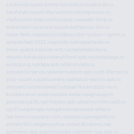
cardvoice.ru
zed-online.ru
zvonitut.ru
zebra-tlt.ru
zarafshan.ru
york-life.ru
vintovoykompressor.ru
vladivostok-map.ru
vlknrussia.ru
wasabi-shop.ru
webamator.ru
zaryna.ru
youtubefree.ru
x-ton.ru
trade-farm.ru
tajuncos.ru
taksu.ru
tor-lyubov-i-grom.ru
spayderhed-2022.ru
splclub.ru
stoppamedia.ru
snow-guard.ru
slovar-ivrit.ru
cleanmedicine.ru
shkurki-karakulya.ru
kanotiforet.spb.ru
tutmassage.ru
ecolog.org.ru
praga.spb.ru
falcorussia.ru
autodoctorservis.ru
kamertondom.spb.ru
net-life.net.ru
avto-vozim.ru
sakhcamera.ru
alliance-electro.spb.ru
stroyavt.ru
controlweb1.ru
tdsak74.ru
kinzozo-ru.ru
kvotka.ru
iron-snab.ru
costa-bella.ru
eugrus.pp.ru
associaciya39.ru
primexpo.spb.ru
bezmorchin.ru
ia2.ru
cpt21.ru
ispecspb.ru
regahost.ru
kolosok-elita.ru
tae-kwon.ru
consrio.com.ru
insiam.ru
avegainfo.ru
archery161.ru
bigencyclica.ru
vlast16.ru
korru.net
sarmiento.spb.su
extelopedia.ru
lammin-suo.spb.ru