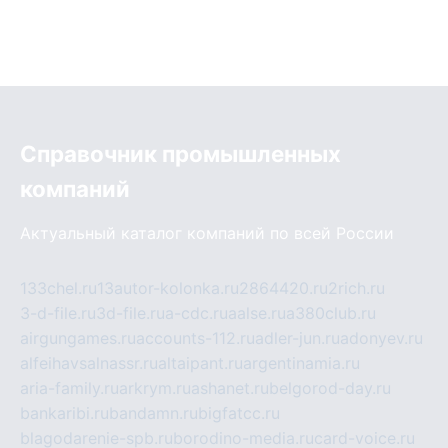
Справочник промышленных
компаний
Актуальный каталог компаний по всей России
133chel.ru
13autor-kolonka.ru
2864420.ru
2rich.ru
3-d-file.ru
3d-file.ru
a-cdc.ru
aalse.ru
a380club.ru
airgungames.ru
accounts-112.ru
adler-jun.ru
adonyev.ru
alfeihavsalnassr.ru
altaipant.ru
argentinamia.ru
aria-family.ru
arkrym.ru
ashanet.ru
belgorod-day.ru
bankaribi.ru
bandamn.ru
bigfatcc.ru
blagodarenie-spb.ru
borodino-media.ru
card-voice.ru