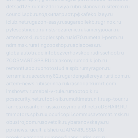
detsad125.ru
mir-zdoroviya.ru
bruslanovo.ru
siterem.ru
council.spb.ru
лодкипатриот.рф
kafekolizey.ru
iclub.net.ru
gazon-easy.ru
sugarepilekb.ru
grinox.ru
pylesostineco.ru
msts-ozarenie.ru
kameryjooan.ru
artemovskij.ru
dopler.spb.ru
aid70.ru
metall-perm.ru
ndm.msk.ru
ratingzooshop.ru
apiaccess.ru
globalautotrade.info
bezverhovskoe.ru
drsschool.ru
ZOOSMART.SPB.RU
dalakony.ru
medikijob.ru
remontt.spb.ru
photostudia.spb.ru
myragon.ru
terramia.ru
academy62.ru
gardengallereya.ru
rti.com.ru
artem-news.ru
biserinca.ru
krasnodarkurort.com
imshowtv.ru
mebel-v-tule.ru
mobtopik.ru
pcsecurity.net.ru
tool-sib.ru
multimetrunit.ru
sp-tour.ru
fan-cs.ru
santeh-russia.ru
symbian9.net.ru
DSHAIR.RU
tmmotors.spb.ru
xjocuricopii.com
musavtomat.msk.ru
obustrojdom.ru
sovetcik.ru
ybaranovskaya.ru
ppknews.ru
cult-alshei.ru
JAPANRUSSIA.RU
proekciyamebel.ru
imper-finans.ru
rim.org.ru