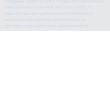
vlkargalev-studio.ru
700mb.ru
figura-ufa.ru
alina-live.ru
belarusiannews.ru
womenknow.ru
dos-vniimk.ru
sega.net.ru
dv.net.ru
phenomenonsofhistory.com
telesputnik.net.ru
wall.pp.ru
pylesosroidmi.ru
gtc-clan.ru
cligs.ru
bibikazap.ru
popova.org.ru
netwhistler.spb.ru
bellvil.ru
bonzon.ru
iss-vladik.ru
defiparis.net.ru
las-gryzas.ru
amku.ru
electednews.spb.ru
feather.org.ru
spar72.ru
tankiigri.ru
dominus.com.ru
ibtree.ru
sanykool.pp.ru
unixlib.org.ru
menatep.spb.ru
gartenterrassen.ru
printeka.ru
skvozilka.com.ru
parkovka-pub.ru
lovemobi.ru
art-ru.ru
emulatorz.com.ru
alucomp.com.ru
tatforum.com.ru
alternativa-profi.ru
dermakler.ru
artsurvey.ru
aredir.ru
khimspas.ru
centr-maxi.ru
2018r.ru
bort-stomer-defort.ru
professional2.ru
gibsons.ru
artselena.ru
art-pilot.ru
ingredient.spb.ru
npfpolimer.spb.ru
argentum.spb.ru
hom-edu.ru
af-num.ru
cashadvanceamericasev.org
trexp.spb.ru