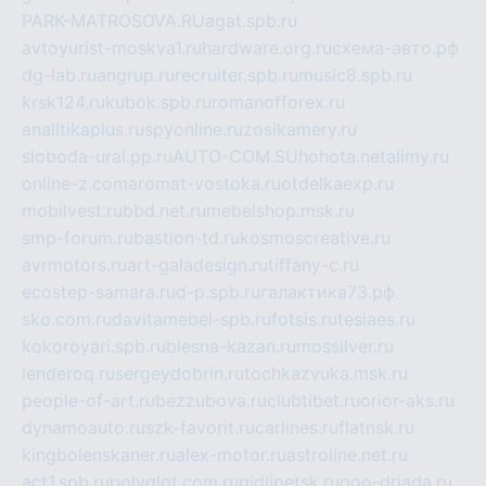
PARK-MATROSOVA.RU
agat.spb.ru
avtoyurist-moskva1.ru
hardware.org.ru
схема-авто.рф
dg-lab.ru
angrup.ru
recruiter.spb.ru
music8.spb.ru
krsk124.ru
kubok.spb.ru
romanofforex.ru
analitikaplus.ru
spyonline.ru
zosikamery.ru
sloboda-ural.pp.ru
AUTO-COM.SU
hohota.net
alimy.ru
online-z.com
aromat-vostoka.ru
otdelkaexp.ru
mobilvest.ru
bbd.net.ru
mebelshop.msk.ru
smp-forum.ru
bastion-td.ru
kosmoscreative.ru
avrmotors.ru
art-galadesign.ru
tiffany-c.ru
ecostep-samara.ru
d-p.spb.ru
галактика73.рф
sko.com.ru
davitamebel-spb.ru
fotsis.ru
tesiaes.ru
kokoroyari.spb.ru
blesna-kazan.ru
mossilver.ru
lenderoq.ru
sergeydobrin.ru
tochkazvuka.msk.ru
people-of-art.ru
bezzubova.ru
clubtibet.ru
orior-aks.ru
dynamoauto.ru
szk-favorit.ru
carlines.ru
flatnsk.ru
kingbolenskaner.ru
alex-motor.ru
astroline.net.ru
act1.spb.ru
polyglot.com.ru
gidlipetsk.ru
ooo-driada.ru