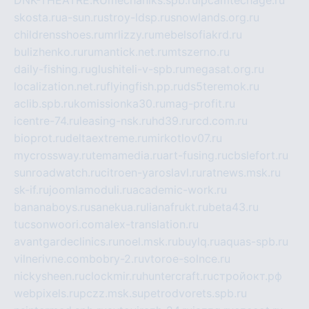
skosta.ru
a-sun.ru
stroy-ldsp.ru
snowlands.org.ru
childrensshoes.ru
mrlizzy.ru
mebelsofiakrd.ru
bulizhenko.ru
rumantick.net.ru
mtszerno.ru
daily-fishing.ru
glushiteli-v-spb.ru
megasat.org.ru
localization.net.ru
flyingfish.pp.ru
ds5teremok.ru
aclib.spb.ru
komissionka30.ru
mag-profit.ru
icentre-74.ru
leasing-nsk.ru
hd39.ru
rcd.com.ru
bioprot.ru
deltaextreme.ru
mirkotlov07.ru
mycrossway.ru
temamedia.ru
art-fusing.ru
cbslefort.ru
sunroadwatch.ru
citroen-yaroslavl.ru
ratnews.msk.ru
sk-if.ru
joomlamoduli.ru
academic-work.ru
bananaboys.ru
sanekua.ru
lianafrukt.ru
beta43.ru
tucsonwoori.com
alex-translation.ru
avantgardeclinics.ru
noel.msk.ru
buylq.ru
aquas-spb.ru
vilnerivne.com
bobry-2.ru
vtoroe-solnce.ru
nickysheen.ru
clockmir.ru
huntercraft.ru
стройокт.рф
webpixels.ru
pczz.msk.su
petrodvorets.spb.ru