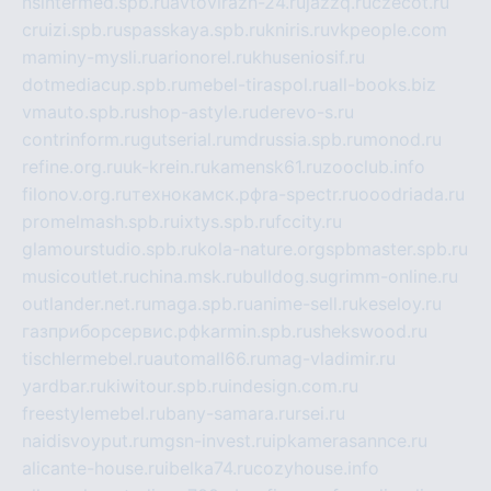
nsintermed.spb.ru
avtovirazh-24.ru
jazzq.ru
czecot.ru
cruizi.spb.ru
spasskaya.spb.ru
kniris.ru
vkpeople.com
maminy-mysli.ru
arionorel.ru
khuseniosif.ru
dotmediacup.spb.ru
mebel-tiraspol.ru
all-books.biz
vmauto.spb.ru
shop-astyle.ru
derevo-s.ru
contrinform.ru
gutserial.ru
mdrussia.spb.ru
monod.ru
refine.org.ru
uk-krein.ru
kamensk61.ru
zooclub.info
filonov.org.ru
технокамск.рф
ra-spectr.ru
ooodriada.ru
promelmash.spb.ru
ixtys.spb.ru
fccity.ru
glamourstudio.spb.ru
kola-nature.org
spbmaster.spb.ru
musicoutlet.ru
china.msk.ru
bulldog.su
grimm-online.ru
outlander.net.ru
maga.spb.ru
anime-sell.ru
keseloy.ru
газприборсервис.рф
karmin.spb.ru
shekswood.ru
tischlermebel.ru
automall66.ru
mag-vladimir.ru
yardbar.ru
kiwitour.spb.ru
indesign.com.ru
freestylemebel.ru
bany-samara.ru
rsei.ru
naidisvoyput.ru
mgsn-invest.ru
ipkamerasannce.ru
alicante-house.ru
ibelka74.ru
cozyhouse.info