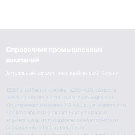
Справочник промышленных
компаний
Актуальный каталог компаний по всей России
133chel.ru
13autor-kolonka.ru
2864420.ru
2rich.ru
3-d-file.ru
3d-file.ru
a-cdc.ru
aalse.ru
a380club.ru
airgungames.ru
accounts-112.ru
adler-jun.ru
adonyev.ru
alfeihavsalnassr.ru
altaipant.ru
argentinamia.ru
aria-family.ru
arkrym.ru
ashanet.ru
belgorod-day.ru
bankaribi.ru
bandamn.ru
bigfatcc.ru