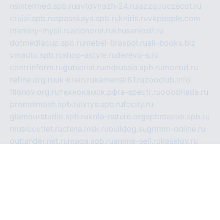
nsintermed.spb.ru
avtovirazh-24.ru
jazzq.ru
czecot.ru
cruizi.spb.ru
spasskaya.spb.ru
kniris.ru
vkpeople.com
maminy-mysli.ru
arionorel.ru
khuseniosif.ru
dotmediacup.spb.ru
mebel-tiraspol.ru
all-books.biz
vmauto.spb.ru
shop-astyle.ru
derevo-s.ru
contrinform.ru
gutserial.ru
mdrussia.spb.ru
monod.ru
refine.org.ru
uk-krein.ru
kamensk61.ru
zooclub.info
filonov.org.ru
технокамск.рф
ra-spectr.ru
ooodriada.ru
promelmash.spb.ru
ixtys.spb.ru
fccity.ru
glamourstudio.spb.ru
kola-nature.org
spbmaster.spb.ru
musicoutlet.ru
china.msk.ru
bulldog.su
grimm-online.ru
outlander.net.ru
maga.spb.ru
anime-sell.ru
keseloy.ru
газприборсервис.рф
karmin.spb.ru
shekswood.ru
tischlermebel.ru
automall66.ru
mag-vladimir.ru
yardbar.ru
kiwitour.spb.ru
indesign.com.ru
freestylemebel.ru
bany-samara.ru
rsei.ru
naidisvoyput.ru
mgsn-invest.ru
ipkamerasannce.ru
alicante-house.ru
ibelka74.ru
cozyhouse.info