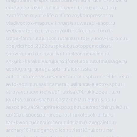
blagodarenie-spb.ru
borodino-media.ru
card-voice.ru
cardvoice.ru
zed-online.ru
zvonitut.ru
zebra-tlt.ru
zarafshan.ru
york-life.ru
vintovoykompressor.ru
vladivostok-map.ru
vlknrussia.ru
wasabi-shop.ru
webamator.ru
zaryna.ru
youtubefree.ru
x-ton.ru
trade-farm.ru
tajuncos.ru
taksu.ru
tor-lyubov-i-grom.ru
spayderhed-2022.ru
splclub.ru
stoppamedia.ru
snow-guard.ru
slovar-ivrit.ru
cleanmedicine.ru
shkurki-karakulya.ru
kanotiforet.spb.ru
tutmassage.ru
ecolog.org.ru
praga.spb.ru
falcorussia.ru
autodoctorservis.ru
kamertondom.spb.ru
net-life.net.ru
avto-vozim.ru
sakhcamera.ru
alliance-electro.spb.ru
stroyavt.ru
controlweb1.ru
tdsak74.ru
kinzozo-ru.ru
kvotka.ru
iron-snab.ru
costa-bella.ru
eugrus.pp.ru
associaciya39.ru
primexpo.spb.ru
bezmorchin.ru
ia2.ru
cpt21.ru
ispecspb.ru
regahost.ru
kolosok-elita.ru
tae-kwon.ru
consrio.com.ru
insiam.ru
avegainfo.ru
archery161.ru
bigencyclica.ru
vlast16.ru
korru.net