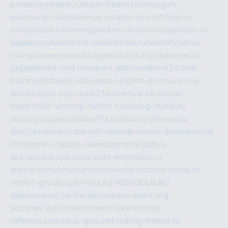
proekciyamebel.ru
imper-finans.ru
rim.org.ru
glamourai.ru
brassminus.ru
zabor-pro.ru
ftn.pp.ru
dorogoe58.ru
laimengpacker.ru
kuzova-zapchasti.ru
sageerp.ru
taxodrom.ru
dsrazvitie.ru
hardcity.net.ru
ratinghomegames.ru
topservice25.ru
gubernyan.ru
gtglasslined.ru
ii4.ru
tssport.spb.ru
andorra24.com
blackwallstreet.ru
oboimos.ru
optim-doors.com.ru
ikuch.ru
nycr.org.ru
npa21.ru
vremya-ch.spb.ru
desert000.ru
ivtorgi.ru
ifiori.ru
catalog-statei.ru
dcv.org.ru
spetsmaster174.ru
ipkameryhiseeu.ru
dum26.ru
ruspol.spb.ru
fr-opendp.ru
kam-solnyshko.ru
cheyenne-arapaho.ru
sevzapmetal.spb.ru
ted-lapidus.spb.ru
parasite-eliminator.ru
sigma-complete.ru
modernworld.ru
dama-moda.ru
eholot-group.ru
sk-nvkz.ru
DRONGOLD.RU
democratia2.ru
i-farmer.ru
mass-sport.org
jablonex.spb.ru
bookmess.ru
linkword.ru
refineua.com.ru
cs-spec.net.ru
altay-mebel.ru