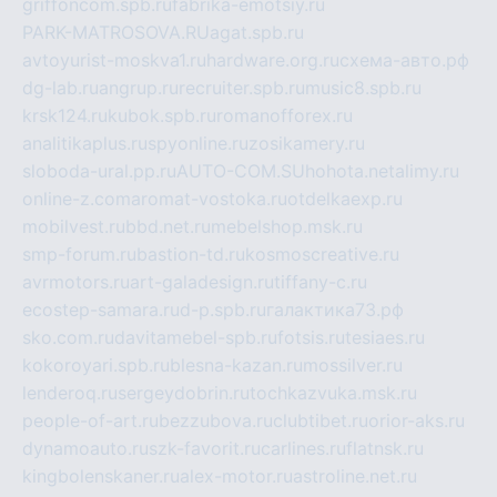
griffoncom.spb.ru
fabrika-emotsiy.ru
PARK-MATROSOVA.RU
agat.spb.ru
avtoyurist-moskva1.ru
hardware.org.ru
схема-авто.рф
dg-lab.ru
angrup.ru
recruiter.spb.ru
music8.spb.ru
krsk124.ru
kubok.spb.ru
romanofforex.ru
analitikaplus.ru
spyonline.ru
zosikamery.ru
sloboda-ural.pp.ru
AUTO-COM.SU
hohota.net
alimy.ru
online-z.com
aromat-vostoka.ru
otdelkaexp.ru
mobilvest.ru
bbd.net.ru
mebelshop.msk.ru
smp-forum.ru
bastion-td.ru
kosmoscreative.ru
avrmotors.ru
art-galadesign.ru
tiffany-c.ru
ecostep-samara.ru
d-p.spb.ru
галактика73.рф
sko.com.ru
davitamebel-spb.ru
fotsis.ru
tesiaes.ru
kokoroyari.spb.ru
blesna-kazan.ru
mossilver.ru
lenderoq.ru
sergeydobrin.ru
tochkazvuka.msk.ru
people-of-art.ru
bezzubova.ru
clubtibet.ru
orior-aks.ru
dynamoauto.ru
szk-favorit.ru
carlines.ru
flatnsk.ru
kingbolenskaner.ru
alex-motor.ru
astroline.net.ru