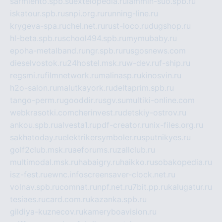
sarmiento.spb.su
extelopedia.ru
lammin-suo.spb.ru
iskatour.spb.ru
snpi.org.ru
running-line.ru
krygeva-spa.ru
chel.net.ru
rust-loco.ru
dugshop.ru
hl-beta.spb.ru
school494.spb.ru
mymubaby.ru
epoha-metalband.ru
ngr.spb.ru
rusgosnews.com
dieselvostok.ru
24hostel.msk.ru
w-dev.ru
f-ship.ru
regsmi.ru
filmnetwork.ru
malinasp.ru
kinosvin.ru
h2o-salon.ru
malutkayork.ru
deltaprim.spb.ru
tango-perm.ru
gooddir.ru
sgv.su
multiki-online.com
webkrasotki.com
cherinvest.ru
detskiy-ostrov.ru
ankou.spb.ru
alvesta1.ru
pdf-creator.ru
nix-files.org.ru
sakhatoday.ru
elektrikersymboler.ru
sputnikyes.ru
golf2club.msk.ru
aeforums.ru
zallclub.ru
multimodal.msk.ru
habaigry.ru
haikko.ru
sobakopedia.ru
isz-fest.ru
ewnc.info
screensaver-clock.net.ru
volnav.spb.ru
comnat.ru
npf.net.ru
7bit.pp.ru
kalugatur.ru
tesiaes.ru
card.com.ru
kazanka.spb.ru
gildiya-kuznecov.ru
kameryboavision.ru