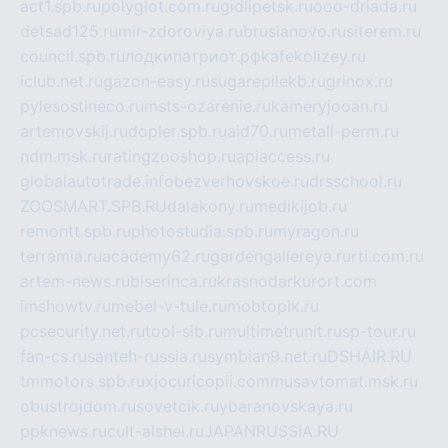
act1.spb.ru
polyglot.com.ru
gidlipetsk.ru
ooo-driada.ru
detsad125.ru
mir-zdoroviya.ru
bruslanovo.ru
siterem.ru
council.spb.ru
лодкипатриот.рф
kafekolizey.ru
iclub.net.ru
gazon-easy.ru
sugarepilekb.ru
grinox.ru
pylesostineco.ru
msts-ozarenie.ru
kameryjooan.ru
artemovskij.ru
dopler.spb.ru
aid70.ru
metall-perm.ru
ndm.msk.ru
ratingzooshop.ru
apiaccess.ru
globalautotrade.info
bezverhovskoe.ru
drsschool.ru
ZOOSMART.SPB.RU
dalakony.ru
medikijob.ru
remontt.spb.ru
photostudia.spb.ru
myragon.ru
terramia.ru
academy62.ru
gardengallereya.ru
rti.com.ru
artem-news.ru
biserinca.ru
krasnodarkurort.com
imshowtv.ru
mebel-v-tule.ru
mobtopik.ru
pcsecurity.net.ru
tool-sib.ru
multimetrunit.ru
sp-tour.ru
fan-cs.ru
santeh-russia.ru
symbian9.net.ru
DSHAIR.RU
tmmotors.spb.ru
xjocuricopii.com
musavtomat.msk.ru
obustrojdom.ru
sovetcik.ru
ybaranovskaya.ru
ppknews.ru
cult-alshei.ru
JAPANRUSSIA.RU