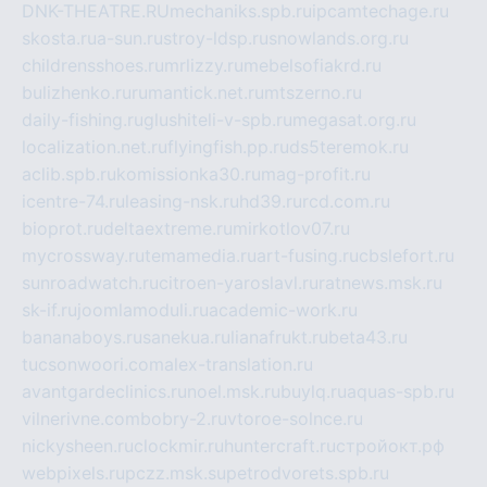
DNK-THEATRE.RU
mechaniks.spb.ru
ipcamtechage.ru
skosta.ru
a-sun.ru
stroy-ldsp.ru
snowlands.org.ru
childrensshoes.ru
mrlizzy.ru
mebelsofiakrd.ru
bulizhenko.ru
rumantick.net.ru
mtszerno.ru
daily-fishing.ru
glushiteli-v-spb.ru
megasat.org.ru
localization.net.ru
flyingfish.pp.ru
ds5teremok.ru
aclib.spb.ru
komissionka30.ru
mag-profit.ru
icentre-74.ru
leasing-nsk.ru
hd39.ru
rcd.com.ru
bioprot.ru
deltaextreme.ru
mirkotlov07.ru
mycrossway.ru
temamedia.ru
art-fusing.ru
cbslefort.ru
sunroadwatch.ru
citroen-yaroslavl.ru
ratnews.msk.ru
sk-if.ru
joomlamoduli.ru
academic-work.ru
bananaboys.ru
sanekua.ru
lianafrukt.ru
beta43.ru
tucsonwoori.com
alex-translation.ru
avantgardeclinics.ru
noel.msk.ru
buylq.ru
aquas-spb.ru
vilnerivne.com
bobry-2.ru
vtoroe-solnce.ru
nickysheen.ru
clockmir.ru
huntercraft.ru
стройокт.рф
webpixels.ru
pczz.msk.su
petrodvorets.spb.ru