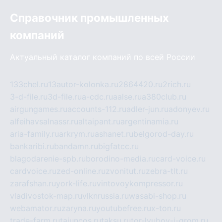
Справочник промышленных
компаний
Актуальный каталог компаний по всей России
133chel.ru
13autor-kolonka.ru
2864420.ru
2rich.ru
3-d-file.ru
3d-file.ru
a-cdc.ru
aalse.ru
a380club.ru
airgungames.ru
accounts-112.ru
adler-jun.ru
adonyev.ru
alfeihavsalnassr.ru
altaipant.ru
argentinamia.ru
aria-family.ru
arkrym.ru
ashanet.ru
belgorod-day.ru
bankaribi.ru
bandamn.ru
bigfatcc.ru
blagodarenie-spb.ru
borodino-media.ru
card-voice.ru
cardvoice.ru
zed-online.ru
zvonitut.ru
zebra-tlt.ru
zarafshan.ru
york-life.ru
vintovoykompressor.ru
vladivostok-map.ru
vlknrussia.ru
wasabi-shop.ru
webamator.ru
zaryna.ru
youtubefree.ru
x-ton.ru
trade-farm.ru
tajuncos.ru
taksu.ru
tor-lyubov-i-grom.ru