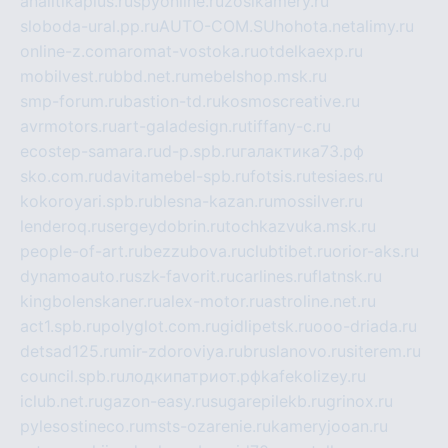
analitikaplus.ru
spyonline.ru
zosikamery.ru
sloboda-ural.pp.ru
AUTO-COM.SU
hohota.net
alimy.ru
online-z.com
aromat-vostoka.ru
otdelkaexp.ru
mobilvest.ru
bbd.net.ru
mebelshop.msk.ru
smp-forum.ru
bastion-td.ru
kosmoscreative.ru
avrmotors.ru
art-galadesign.ru
tiffany-c.ru
ecostep-samara.ru
d-p.spb.ru
галактика73.рф
sko.com.ru
davitamebel-spb.ru
fotsis.ru
tesiaes.ru
kokoroyari.spb.ru
blesna-kazan.ru
mossilver.ru
lenderoq.ru
sergeydobrin.ru
tochkazvuka.msk.ru
people-of-art.ru
bezzubova.ru
clubtibet.ru
orior-aks.ru
dynamoauto.ru
szk-favorit.ru
carlines.ru
flatnsk.ru
kingbolenskaner.ru
alex-motor.ru
astroline.net.ru
act1.spb.ru
polyglot.com.ru
gidlipetsk.ru
ooo-driada.ru
detsad125.ru
mir-zdoroviya.ru
bruslanovo.ru
siterem.ru
council.spb.ru
лодкипатриот.рф
kafekolizey.ru
iclub.net.ru
gazon-easy.ru
sugarepilekb.ru
grinox.ru
pylesostineco.ru
msts-ozarenie.ru
kameryjooan.ru