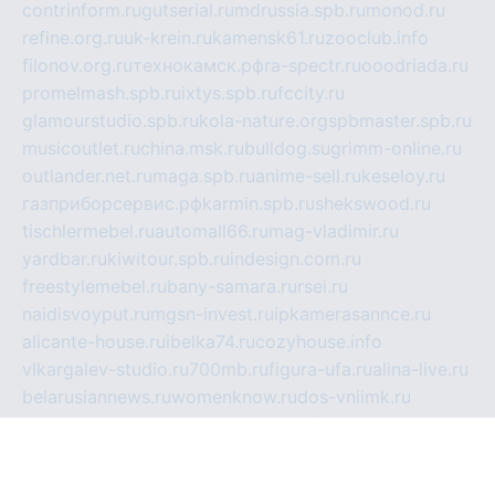
contrinform.ru
gutserial.ru
mdrussia.spb.ru
monod.ru
refine.org.ru
uk-krein.ru
kamensk61.ru
zooclub.info
filonov.org.ru
технокамск.рф
ra-spectr.ru
ooodriada.ru
promelmash.spb.ru
ixtys.spb.ru
fccity.ru
glamourstudio.spb.ru
kola-nature.org
spbmaster.spb.ru
musicoutlet.ru
china.msk.ru
bulldog.su
grimm-online.ru
outlander.net.ru
maga.spb.ru
anime-sell.ru
keseloy.ru
газприборсервис.рф
karmin.spb.ru
shekswood.ru
tischlermebel.ru
automall66.ru
mag-vladimir.ru
yardbar.ru
kiwitour.spb.ru
indesign.com.ru
freestylemebel.ru
bany-samara.ru
rsei.ru
naidisvoyput.ru
mgsn-invest.ru
ipkamerasannce.ru
alicante-house.ru
ibelka74.ru
cozyhouse.info
vlkargalev-studio.ru
700mb.ru
figura-ufa.ru
alina-live.ru
belarusiannews.ru
womenknow.ru
dos-vniimk.ru
sega.net.ru
dv.net.ru
phenomenonsofhistory.com
telesputnik.net.ru
wall.pp.ru
pylesosroidmi.ru
gtc-clan.ru
cligs.ru
bibikazap.ru
popova.org.ru