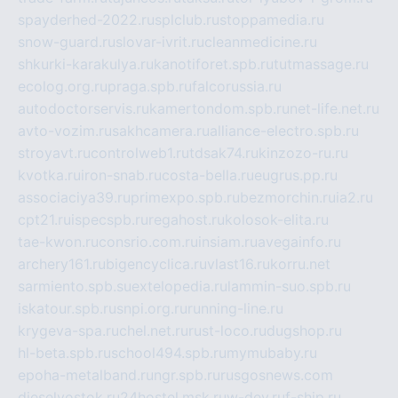
spayderhed-2022.ru
splclub.ru
stoppamedia.ru
snow-guard.ru
slovar-ivrit.ru
cleanmedicine.ru
shkurki-karakulya.ru
kanotiforet.spb.ru
tutmassage.ru
ecolog.org.ru
praga.spb.ru
falcorussia.ru
autodoctorservis.ru
kamertondom.spb.ru
net-life.net.ru
avto-vozim.ru
sakhcamera.ru
alliance-electro.spb.ru
stroyavt.ru
controlweb1.ru
tdsak74.ru
kinzozo-ru.ru
kvotka.ru
iron-snab.ru
costa-bella.ru
eugrus.pp.ru
associaciya39.ru
primexpo.spb.ru
bezmorchin.ru
ia2.ru
cpt21.ru
ispecspb.ru
regahost.ru
kolosok-elita.ru
tae-kwon.ru
consrio.com.ru
insiam.ru
avegainfo.ru
archery161.ru
bigencyclica.ru
vlast16.ru
korru.net
sarmiento.spb.su
extelopedia.ru
lammin-suo.spb.ru
iskatour.spb.ru
snpi.org.ru
running-line.ru
krygeva-spa.ru
chel.net.ru
rust-loco.ru
dugshop.ru
hl-beta.spb.ru
school494.spb.ru
mymubaby.ru
epoha-metalband.ru
ngr.spb.ru
rusgosnews.com
dieselvostok.ru
24hostel.msk.ru
w-dev.ru
f-ship.ru