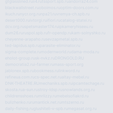
gtglasslined.ru
ii4.ru
tssport.spb.ru
andorra24.com
blackwallstreet.ru
oboimos.ru
optim-doors.com.ru
ikuch.ru
nycr.org.ru
npa21.ru
vremya-ch.spb.ru
desert000.ru
ivtorgi.ru
ifiori.ru
catalog-statei.ru
dcv.org.ru
spetsmaster174.ru
ipkameryhiseeu.ru
dum26.ru
ruspol.spb.ru
fr-opendp.ru
kam-solnyshko.ru
cheyenne-arapaho.ru
sevzapmetal.spb.ru
ted-lapidus.spb.ru
parasite-eliminator.ru
sigma-complete.ru
modernworld.ru
dama-moda.ru
eholot-group.ru
sk-nvkz.ru
DRONGOLD.RU
democratia2.ru
i-farmer.ru
mass-sport.org
jablonex.spb.ru
bookmess.ru
linkword.ru
refineua.com.ru
cs-spec.net.ru
altay-mebel.ru
DNK-THEATRE.RU
mechaniks.spb.ru
ipcamtechage.ru
skosta.ru
a-sun.ru
stroy-ldsp.ru
snowlands.org.ru
childrensshoes.ru
mrlizzy.ru
mebelsofiakrd.ru
bulizhenko.ru
rumantick.net.ru
mtszerno.ru
daily-fishing.ru
glushiteli-v-spb.ru
megasat.org.ru