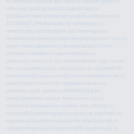
artemovskij.ru
dopler.spb.ru
aid70.ru
metall-perm.ru
ndm.msk.ru
ratingzooshop.ru
apiaccess.ru
globalautotrade.info
bezverhovskoe.ru
drsschool.ru
ZOOSMART.SPB.RU
dalakony.ru
medikijob.ru
remontt.spb.ru
photostudia.spb.ru
myragon.ru
terramia.ru
academy62.ru
gardengallereya.ru
rti.com.ru
artem-news.ru
biserinca.ru
krasnodarkurort.com
imshowtv.ru
mebel-v-tule.ru
mobtopik.ru
pcsecurity.net.ru
tool-sib.ru
multimetrunit.ru
sp-tour.ru
fan-cs.ru
santeh-russia.ru
symbian9.net.ru
DSHAIR.RU
tmmotors.spb.ru
xjocuricopii.com
musavtomat.msk.ru
obustrojdom.ru
sovetcik.ru
ybaranovskaya.ru
ppknews.ru
cult-alshei.ru
JAPANRUSSIA.RU
proekciyamebel.ru
imper-finans.ru
rim.org.ru
glamourai.ru
brassminus.ru
zabor-pro.ru
ftn.pp.ru
dorogoe58.ru
laimengpacker.ru
kuzova-zapchasti.ru
sageerp.ru
taxodrom.ru
dsrazvitie.ru
hardcity.net.ru
ratinghomegames.ru
topservice25.ru
gubernyan.ru