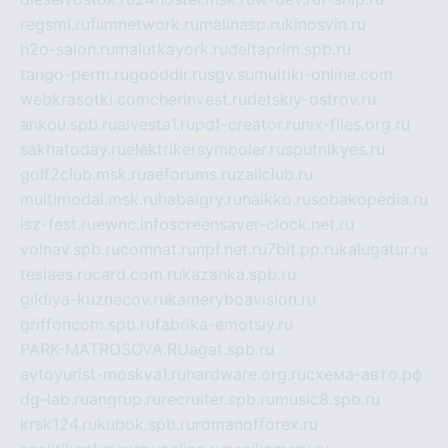
regsmi.ru
filmnetwork.ru
malinasp.ru
kinosvin.ru
h2o-salon.ru
malutkayork.ru
deltaprim.spb.ru
tango-perm.ru
gooddir.ru
sgv.su
multiki-online.com
webkrasotki.com
cherinvest.ru
detskiy-ostrov.ru
ankou.spb.ru
alvesta1.ru
pdf-creator.ru
nix-files.org.ru
sakhatoday.ru
elektrikersymboler.ru
sputnikyes.ru
golf2club.msk.ru
aeforums.ru
zallclub.ru
multimodal.msk.ru
habaigry.ru
haikko.ru
sobakopedia.ru
isz-fest.ru
ewnc.info
screensaver-clock.net.ru
volnav.spb.ru
comnat.ru
npf.net.ru
7bit.pp.ru
kalugatur.ru
tesiaes.ru
card.com.ru
kazanka.spb.ru
gildiya-kuznecov.ru
kameryboavision.ru
griffoncom.spb.ru
fabrika-emotsiy.ru
PARK-MATROSOVA.RU
agat.spb.ru
avtoyurist-moskva1.ru
hardware.org.ru
схема-авто.рф
dg-lab.ru
angrup.ru
recruiter.spb.ru
music8.spb.ru
krsk124.ru
kubok.spb.ru
romanofforex.ru