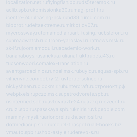
localization.net.ru
flyingfish.pp.ru
ds5teremok.ru
aclib.spb.ru
komissionka30.ru
mag-profit.ru
icentre-74.ru
leasing-nsk.ru
hd39.ru
rcd.com.ru
bioprot.ru
deltaextreme.ru
mirkotlov07.ru
mycrossway.ru
temamedia.ru
art-fusing.ru
cbslefort.ru
sunroadwatch.ru
citroen-yaroslavl.ru
ratnews.msk.ru
sk-if.ru
joomlamoduli.ru
academic-work.ru
bananaboys.ru
sanekua.ru
lianafrukt.ru
beta43.ru
tucsonwoori.com
alex-translation.ru
avantgardeclinics.ru
noel.msk.ru
buylq.ru
aquas-spb.ru
vilnerivne.com
bobry-2.ru
vtoroe-solnce.ru
nickysheen.ru
clockmir.ru
huntercraft.ru
стройокт.рф
webpixels.ru
pczz.msk.su
petrodvorets.spb.ru
nsintermed.spb.ru
avtovirazh-24.ru
jazzq.ru
czecot.ru
cruizi.spb.ru
spasskaya.spb.ru
kniris.ru
vkpeople.com
maminy-mysli.ru
arionorel.ru
khuseniosif.ru
dotmediacup.spb.ru
mebel-tiraspol.ru
all-books.biz
vmauto.spb.ru
shop-astyle.ru
derevo-s.ru