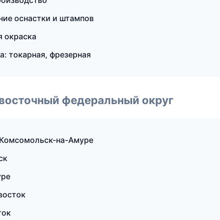
роизводство
ение оснастки и штампов
 окраска
: токарная, фрезерная
евосточный федеральный округ
 Комсомольск-на-Амуре
ск
уре
восток
ток