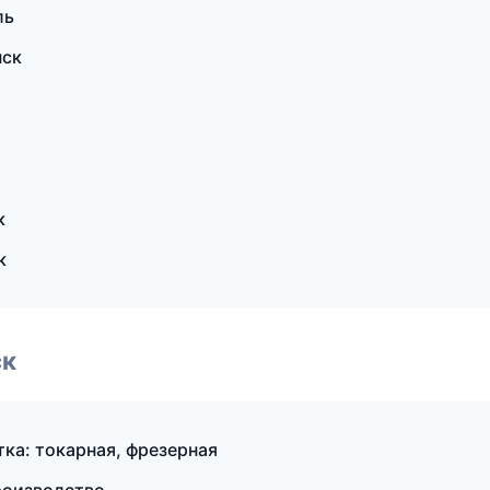
ль
нск
к
к
ск
ка: токарная, фрезерная