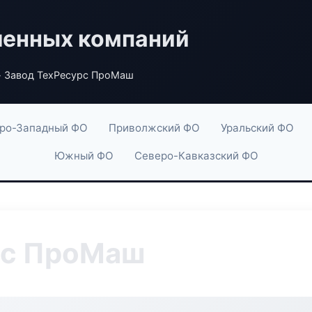
енных компаний
 Завод ТехРесурс ПроМаш
ро-Западный ФО
Приволжский ФО
Уральский ФО
Южный ФО
Северо-Кавказский ФО
рс ПроМаш