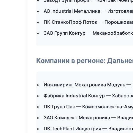
Завод Групп Профи — Контрактное п
АО Industrial Металлика — Изготовл
ПК СтанкоПроф Поток — Порошковая
ЗАО Групп Контур — Механообработка
Компании в регионе: Дальн
Инжиниринг Мехатроника Модуль —
Фабрика Industrial Контур — Хабаров
ПК Групп Пак — Комсомольск-на-Ам
ЗАО Комплект Мехатроника — Влади
ПК TechPlant Индустрия — Владивос