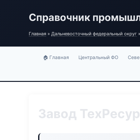
Справочник промышл
Главная
»
Дальневосточный федеральный округ
»
🏠 Главная
Центральный ФО
Севе
Завод ТехРесу