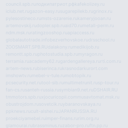
council.spb.ru
лодкипатриот.рф
kafekolizey.ru
iclub.net.ru
gazon-easy.ru
sugarepilekb.ru
grinox.ru
pylesostineco.ru
msts-ozarenie.ru
kameryjooan.ru
artemovskij.ru
dopler.spb.ru
aid70.ru
metall-perm.ru
ndm.msk.ru
ratingzooshop.ru
apiaccess.ru
globalautotrade.info
bezverhovskoe.ru
drsschool.ru
ZOOSMART.SPB.RU
dalakony.ru
medikijob.ru
remontt.spb.ru
photostudia.spb.ru
myragon.ru
terramia.ru
academy62.ru
gardengallereya.ru
rti.com.ru
artem-news.ru
biserinca.ru
krasnodarkurort.com
imshowtv.ru
mebel-v-tule.ru
mobtopik.ru
pcsecurity.net.ru
tool-sib.ru
multimetrunit.ru
sp-tour.ru
fan-cs.ru
santeh-russia.ru
symbian9.net.ru
DSHAIR.RU
tmmotors.spb.ru
xjocuricopii.com
musavtomat.msk.ru
obustrojdom.ru
sovetcik.ru
ybaranovskaya.ru
ppknews.ru
cult-alshei.ru
JAPANRUSSIA.RU
proekciyamebel.ru
imper-finans.ru
rim.org.ru
glamourai.ru
brassminus.ru
zabor-pro.ru
ftn.pp.ru