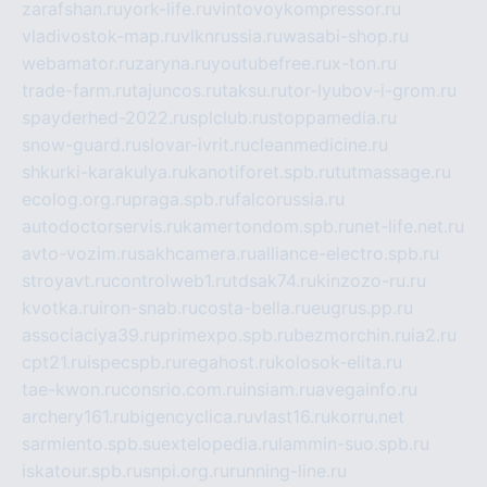
zarafshan.ru
york-life.ru
vintovoykompressor.ru
vladivostok-map.ru
vlknrussia.ru
wasabi-shop.ru
webamator.ru
zaryna.ru
youtubefree.ru
x-ton.ru
trade-farm.ru
tajuncos.ru
taksu.ru
tor-lyubov-i-grom.ru
spayderhed-2022.ru
splclub.ru
stoppamedia.ru
snow-guard.ru
slovar-ivrit.ru
cleanmedicine.ru
shkurki-karakulya.ru
kanotiforet.spb.ru
tutmassage.ru
ecolog.org.ru
praga.spb.ru
falcorussia.ru
autodoctorservis.ru
kamertondom.spb.ru
net-life.net.ru
avto-vozim.ru
sakhcamera.ru
alliance-electro.spb.ru
stroyavt.ru
controlweb1.ru
tdsak74.ru
kinzozo-ru.ru
kvotka.ru
iron-snab.ru
costa-bella.ru
eugrus.pp.ru
associaciya39.ru
primexpo.spb.ru
bezmorchin.ru
ia2.ru
cpt21.ru
ispecspb.ru
regahost.ru
kolosok-elita.ru
tae-kwon.ru
consrio.com.ru
insiam.ru
avegainfo.ru
archery161.ru
bigencyclica.ru
vlast16.ru
korru.net
sarmiento.spb.su
extelopedia.ru
lammin-suo.spb.ru
iskatour.spb.ru
snpi.org.ru
running-line.ru