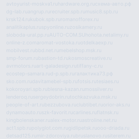
avtoyurist-moskva1.ru
hardware.org.ru
схема-авто.рф
dg-lab.ru
angrup.ru
recruiter.spb.ru
music8.spb.ru
krsk124.ru
kubok.spb.ru
romanofforex.ru
analitikaplus.ru
spyonline.ru
zosikamery.ru
sloboda-ural.pp.ru
AUTO-COM.SU
hohota.net
alimy.ru
online-z.com
aromat-vostoka.ru
otdelkaexp.ru
mobilvest.ru
bbd.net.ru
mebelshop.msk.ru
smp-forum.ru
bastion-td.ru
kosmoscreative.ru
avrmotors.ru
art-galadesign.ru
tiffany-c.ru
ecostep-samara.ru
d-p.spb.ru
галактика73.рф
sko.com.ru
davitamebel-spb.ru
fotsis.ru
tesiaes.ru
kokoroyari.spb.ru
blesna-kazan.ru
mossilver.ru
lenderoq.ru
sergeydobrin.ru
tochkazvuka.msk.ru
people-of-art.ru
bezzubova.ru
clubtibet.ru
orior-aks.ru
dynamoauto.ru
szk-favorit.ru
carlines.ru
flatnsk.ru
kingbolenskaner.ru
alex-motor.ru
astroline.net.ru
act1.spb.ru
polyglot.com.ru
gidlipetsk.ru
ooo-driada.ru
detsad125.ru
mir-zdoroviya.ru
bruslanovo.ru
siterem.ru