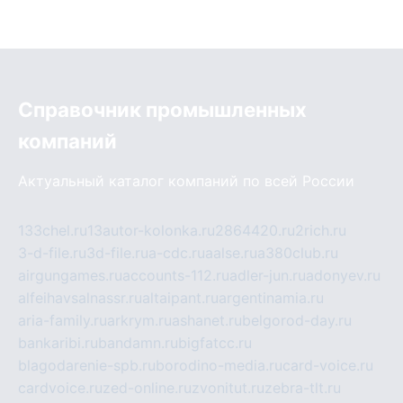
Справочник промышленных
компаний
Актуальный каталог компаний по всей России
133chel.ru
13autor-kolonka.ru
2864420.ru
2rich.ru
3-d-file.ru
3d-file.ru
a-cdc.ru
aalse.ru
a380club.ru
airgungames.ru
accounts-112.ru
adler-jun.ru
adonyev.ru
alfeihavsalnassr.ru
altaipant.ru
argentinamia.ru
aria-family.ru
arkrym.ru
ashanet.ru
belgorod-day.ru
bankaribi.ru
bandamn.ru
bigfatcc.ru
blagodarenie-spb.ru
borodino-media.ru
card-voice.ru
cardvoice.ru
zed-online.ru
zvonitut.ru
zebra-tlt.ru