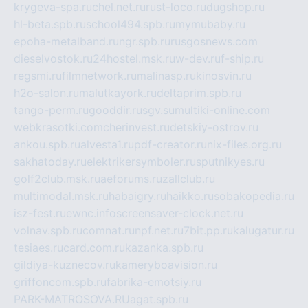
krygeva-spa.ru
chel.net.ru
rust-loco.ru
dugshop.ru
hl-beta.spb.ru
school494.spb.ru
mymubaby.ru
epoha-metalband.ru
ngr.spb.ru
rusgosnews.com
dieselvostok.ru
24hostel.msk.ru
w-dev.ru
f-ship.ru
regsmi.ru
filmnetwork.ru
malinasp.ru
kinosvin.ru
h2o-salon.ru
malutkayork.ru
deltaprim.spb.ru
tango-perm.ru
gooddir.ru
sgv.su
multiki-online.com
webkrasotki.com
cherinvest.ru
detskiy-ostrov.ru
ankou.spb.ru
alvesta1.ru
pdf-creator.ru
nix-files.org.ru
sakhatoday.ru
elektrikersymboler.ru
sputnikyes.ru
golf2club.msk.ru
aeforums.ru
zallclub.ru
multimodal.msk.ru
habaigry.ru
haikko.ru
sobakopedia.ru
isz-fest.ru
ewnc.info
screensaver-clock.net.ru
volnav.spb.ru
comnat.ru
npf.net.ru
7bit.pp.ru
kalugatur.ru
tesiaes.ru
card.com.ru
kazanka.spb.ru
gildiya-kuznecov.ru
kameryboavision.ru
griffoncom.spb.ru
fabrika-emotsiy.ru
PARK-MATROSOVA.RU
agat.spb.ru