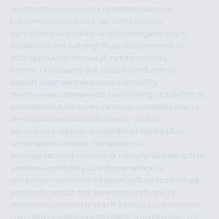
childrensshoes.ru
mrlizzy.ru
mebelsofiakrd.ru
bulizhenko.ru
rumantick.net.ru
mtszerno.ru
daily-fishing.ru
glushiteli-v-spb.ru
megasat.org.ru
localization.net.ru
flyingfish.pp.ru
ds5teremok.ru
aclib.spb.ru
komissionka30.ru
mag-profit.ru
icentre-74.ru
leasing-nsk.ru
hd39.ru
rcd.com.ru
bioprot.ru
deltaextreme.ru
mirkotlov07.ru
mycrossway.ru
temamedia.ru
art-fusing.ru
cbslefort.ru
sunroadwatch.ru
citroen-yaroslavl.ru
ratnews.msk.ru
sk-if.ru
joomlamoduli.ru
academic-work.ru
bananaboys.ru
sanekua.ru
lianafrukt.ru
beta43.ru
tucsonwoori.com
alex-translation.ru
avantgardeclinics.ru
noel.msk.ru
buylq.ru
aquas-spb.ru
vilnerivne.com
bobry-2.ru
vtoroe-solnce.ru
nickysheen.ru
clockmir.ru
huntercraft.ru
стройокт.рф
webpixels.ru
pczz.msk.su
petrodvorets.spb.ru
nsintermed.spb.ru
avtovirazh-24.ru
jazzq.ru
czecot.ru
cruizi.spb.ru
spasskaya.spb.ru
kniris.ru
vkpeople.com