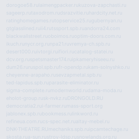
dorogoe58.ru
laimengpacker.ru
kuzova-zapchasti.ru
sageerp.ru
taxodrom.ru
dsrazvitie.ru
hardcity.net.ru
ratinghomegames.ru
topservice25.ru
gubernyan.ru
gtglasslined.ru
ii4.ru
tssport.spb.ru
andorra24.com
blackwallstreet.ru
oboimos.ru
optim-doors.com.ru
ikuch.ru
nycr.org.ru
npa21.ru
vremya-ch.spb.ru
desert000.ru
ivtorgi.ru
ifiori.ru
catalog-statei.ru
dcv.org.ru
spetsmaster174.ru
ipkameryhiseeu.ru
dum26.ru
ruspol.spb.ru
fr-opendp.ru
kam-solnyshko.ru
cheyenne-arapaho.ru
sevzapmetal.spb.ru
ted-lapidus.spb.ru
parasite-eliminator.ru
sigma-complete.ru
modernworld.ru
dama-moda.ru
eholot-group.ru
sk-nvkz.ru
DRONGOLD.RU
democratia2.ru
i-farmer.ru
mass-sport.org
jablonex.spb.ru
bookmess.ru
linkword.ru
refineua.com.ru
cs-spec.net.ru
altay-mebel.ru
DNK-THEATRE.RU
mechaniks.spb.ru
ipcamtechage.ru
skosta.ru
a-sun.ru
stroy-ldsp.ru
snowlands.org.ru