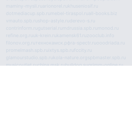
maminy-mysli.ru
arionorel.ru
khuseniosif.ru
dotmediacup.spb.ru
mebel-tiraspol.ru
all-books.biz
vmauto.spb.ru
shop-astyle.ru
derevo-s.ru
contrinform.ru
gutserial.ru
mdrussia.spb.ru
monod.ru
refine.org.ru
uk-krein.ru
kamensk61.ru
zooclub.info
filonov.org.ru
технокамск.рф
ra-spectr.ru
ooodriada.ru
promelmash.spb.ru
ixtys.spb.ru
fccity.ru
glamourstudio.spb.ru
kola-nature.org
spbmaster.spb.ru
musicoutlet.ru
china.msk.ru
bulldog.su
grimm-online.ru
outlander.net.ru
maga.spb.ru
anime-sell.ru
keseloy.ru
газприборсервис.рф
karmin.spb.ru
shekswood.ru
tischlermebel.ru
automall66.ru
mag-vladimir.ru
yardbar.ru
kiwitour.spb.ru
indesign.com.ru
freestylemebel.ru
bany-samara.ru
rsei.ru
naidisvoyput.ru
mgsn-invest.ru
ipkamerasannce.ru
alicante-house.ru
ibelka74.ru
cozyhouse.info
vlkargalev-studio.ru
700mb.ru
figura-ufa.ru
alina-live.ru
belarusiannews.ru
womenknow.ru
dos-vniimk.ru