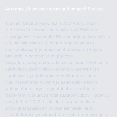
Актуальный каталог компаний по всей России
133chel.ru
13autor-kolonka.ru
2864420.ru
2rich.ru
3-d-file.ru
3d-file.ru
a-cdc.ru
aalse.ru
a380club.ru
airgungames.ru
accounts-112.ru
adler-jun.ru
adonyev.ru
alfeihavsalnassr.ru
altaipant.ru
argentinamia.ru
aria-family.ru
arkrym.ru
ashanet.ru
belgorod-day.ru
bankaribi.ru
bandamn.ru
bigfatcc.ru
blagodarenie-spb.ru
borodino-media.ru
card-voice.ru
cardvoice.ru
zed-online.ru
zvonitut.ru
zebra-tlt.ru
zarafshan.ru
york-life.ru
vintovoykompressor.ru
vladivostok-map.ru
vlknrussia.ru
wasabi-shop.ru
webamator.ru
zaryna.ru
youtubefree.ru
x-ton.ru
trade-farm.ru
tajuncos.ru
taksu.ru
tor-lyubov-i-grom.ru
spayderhed-2022.ru
splclub.ru
stoppamedia.ru
snow-guard.ru
slovar-ivrit.ru
cleanmedicine.ru
shkurki-karakulya.ru
kanotiforet.spb.ru
tutmassage.ru