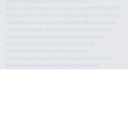
promelmash.spb.ru
ixtys.spb.ru
fccity.ru
glamourstudio.spb.ru
kola-nature.org
spbmaster.spb.ru
musicoutlet.ru
china.msk.ru
bulldog.su
grimm-online.ru
outlander.net.ru
maga.spb.ru
anime-sell.ru
keseloy.ru
газприборсервис.рф
karmin.spb.ru
shekswood.ru
tischlermebel.ru
automall66.ru
mag-vladimir.ru
yardbar.ru
kiwitour.spb.ru
indesign.com.ru
freestylemebel.ru
bany-samara.ru
rsei.ru
naidisvoyput.ru
mgsn-invest.ru
ipkamerasannce.ru
alicante-house.ru
ibelka74.ru
cozyhouse.info
vlkargalev-studio.ru
700mb.ru
figura-ufa.ru
alina-live.ru
belarusiannews.ru
womenknow.ru
dos-vniimk.ru
sega.net.ru
dv.net.ru
phenomenonsofhistory.com
telesputnik.net.ru
wall.pp.ru
pylesosroidmi.ru
gtc-clan.ru
cligs.ru
bibikazap.ru
popova.org.ru
netwhistler.spb.ru
bellvil.ru
bonzon.ru
iss-vladik.ru
defiparis.net.ru
las-gryzas.ru
amku.ru
electednews.spb.ru
feather.org.ru
spar72.ru
tankiigri.ru