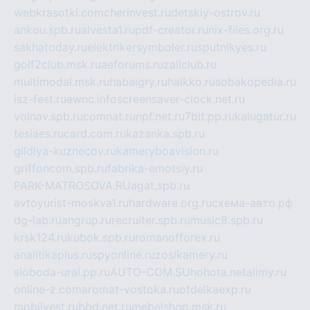
webkrasotki.com
cherinvest.ru
detskiy-ostrov.ru
ankou.spb.ru
alvesta1.ru
pdf-creator.ru
nix-files.org.ru
sakhatoday.ru
elektrikersymboler.ru
sputnikyes.ru
golf2club.msk.ru
aeforums.ru
zallclub.ru
multimodal.msk.ru
habaigry.ru
haikko.ru
sobakopedia.ru
isz-fest.ru
ewnc.info
screensaver-clock.net.ru
volnav.spb.ru
comnat.ru
npf.net.ru
7bit.pp.ru
kalugatur.ru
tesiaes.ru
card.com.ru
kazanka.spb.ru
gildiya-kuznecov.ru
kameryboavision.ru
griffoncom.spb.ru
fabrika-emotsiy.ru
PARK-MATROSOVA.RU
agat.spb.ru
avtoyurist-moskva1.ru
hardware.org.ru
схема-авто.рф
dg-lab.ru
angrup.ru
recruiter.spb.ru
music8.spb.ru
krsk124.ru
kubok.spb.ru
romanofforex.ru
analitikaplus.ru
spyonline.ru
zosikamery.ru
sloboda-ural.pp.ru
AUTO-COM.SU
hohota.net
alimy.ru
online-z.com
aromat-vostoka.ru
otdelkaexp.ru
mobilvest.ru
bbd.net.ru
mebelshop.msk.ru