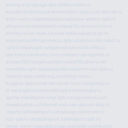
ecolog.org.ru
praga.spb.ru
falcorussia.ru
autodoctorservis.ru
kamertondom.spb.ru
net-life.net.ru
avto-vozim.ru
sakhcamera.ru
alliance-electro.spb.ru
stroyavt.ru
controlweb1.ru
tdsak74.ru
kinzozo-ru.ru
kvotka.ru
iron-snab.ru
costa-bella.ru
eugrus.pp.ru
associaciya39.ru
primexpo.spb.ru
bezmorchin.ru
ia2.ru
cpt21.ru
ispecspb.ru
regahost.ru
kolosok-elita.ru
tae-kwon.ru
consrio.com.ru
insiam.ru
avegainfo.ru
archery161.ru
bigencyclica.ru
vlast16.ru
korru.net
sarmiento.spb.su
extelopedia.ru
lammin-suo.spb.ru
iskatour.spb.ru
snpi.org.ru
running-line.ru
krygeva-spa.ru
chel.net.ru
rust-loco.ru
dugshop.ru
hl-beta.spb.ru
school494.spb.ru
mymubaby.ru
epoha-metalband.ru
ngr.spb.ru
rusgosnews.com
dieselvostok.ru
24hostel.msk.ru
w-dev.ru
f-ship.ru
regsmi.ru
filmnetwork.ru
malinasp.ru
kinosvin.ru
h2o-salon.ru
malutkayork.ru
deltaprim.spb.ru
tango-perm.ru
gooddir.ru
sgv.su
multiki-online.com