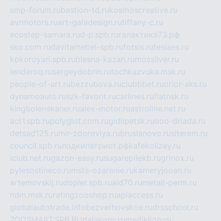
smp-forum.ru
bastion-td.ru
kosmoscreative.ru
avrmotors.ru
art-galadesign.ru
tiffany-c.ru
ecostep-samara.ru
d-p.spb.ru
галактика73.рф
sko.com.ru
davitamebel-spb.ru
fotsis.ru
tesiaes.ru
kokoroyari.spb.ru
blesna-kazan.ru
mossilver.ru
lenderoq.ru
sergeydobrin.ru
tochkazvuka.msk.ru
people-of-art.ru
bezzubova.ru
clubtibet.ru
orior-aks.ru
dynamoauto.ru
szk-favorit.ru
carlines.ru
flatnsk.ru
kingbolenskaner.ru
alex-motor.ru
astroline.net.ru
act1.spb.ru
polyglot.com.ru
gidlipetsk.ru
ooo-driada.ru
detsad125.ru
mir-zdoroviya.ru
bruslanovo.ru
siterem.ru
council.spb.ru
лодкипатриот.рф
kafekolizey.ru
iclub.net.ru
gazon-easy.ru
sugarepilekb.ru
grinox.ru
pylesostineco.ru
msts-ozarenie.ru
kameryjooan.ru
artemovskij.ru
dopler.spb.ru
aid70.ru
metall-perm.ru
ndm.msk.ru
ratingzooshop.ru
apiaccess.ru
globalautotrade.info
bezverhovskoe.ru
drsschool.ru
ZOOSMART.SPB.RU
dalakony.ru
medikijob.ru