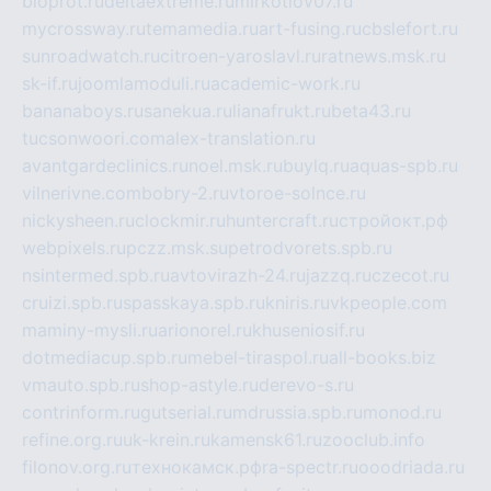
bioprot.ru
deltaextreme.ru
mirkotlov07.ru
mycrossway.ru
temamedia.ru
art-fusing.ru
cbslefort.ru
sunroadwatch.ru
citroen-yaroslavl.ru
ratnews.msk.ru
sk-if.ru
joomlamoduli.ru
academic-work.ru
bananaboys.ru
sanekua.ru
lianafrukt.ru
beta43.ru
tucsonwoori.com
alex-translation.ru
avantgardeclinics.ru
noel.msk.ru
buylq.ru
aquas-spb.ru
vilnerivne.com
bobry-2.ru
vtoroe-solnce.ru
nickysheen.ru
clockmir.ru
huntercraft.ru
стройокт.рф
webpixels.ru
pczz.msk.su
petrodvorets.spb.ru
nsintermed.spb.ru
avtovirazh-24.ru
jazzq.ru
czecot.ru
cruizi.spb.ru
spasskaya.spb.ru
kniris.ru
vkpeople.com
maminy-mysli.ru
arionorel.ru
khuseniosif.ru
dotmediacup.spb.ru
mebel-tiraspol.ru
all-books.biz
vmauto.spb.ru
shop-astyle.ru
derevo-s.ru
contrinform.ru
gutserial.ru
mdrussia.spb.ru
monod.ru
refine.org.ru
uk-krein.ru
kamensk61.ru
zooclub.info
filonov.org.ru
технокамск.рф
ra-spectr.ru
ooodriada.ru