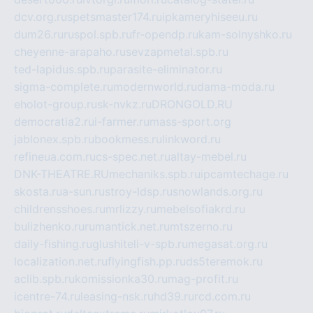
dcv.org.ru
spetsmaster174.ru
ipkameryhiseeu.ru
dum26.ru
ruspol.spb.ru
fr-opendp.ru
kam-solnyshko.ru
cheyenne-arapaho.ru
sevzapmetal.spb.ru
ted-lapidus.spb.ru
parasite-eliminator.ru
sigma-complete.ru
modernworld.ru
dama-moda.ru
eholot-group.ru
sk-nvkz.ru
DRONGOLD.RU
democratia2.ru
i-farmer.ru
mass-sport.org
jablonex.spb.ru
bookmess.ru
linkword.ru
refineua.com.ru
cs-spec.net.ru
altay-mebel.ru
DNK-THEATRE.RU
mechaniks.spb.ru
ipcamtechage.ru
skosta.ru
a-sun.ru
stroy-ldsp.ru
snowlands.org.ru
childrensshoes.ru
mrlizzy.ru
mebelsofiakrd.ru
bulizhenko.ru
rumantick.net.ru
mtszerno.ru
daily-fishing.ru
glushiteli-v-spb.ru
megasat.org.ru
localization.net.ru
flyingfish.pp.ru
ds5teremok.ru
aclib.spb.ru
komissionka30.ru
mag-profit.ru
icentre-74.ru
leasing-nsk.ru
hd39.ru
rcd.com.ru