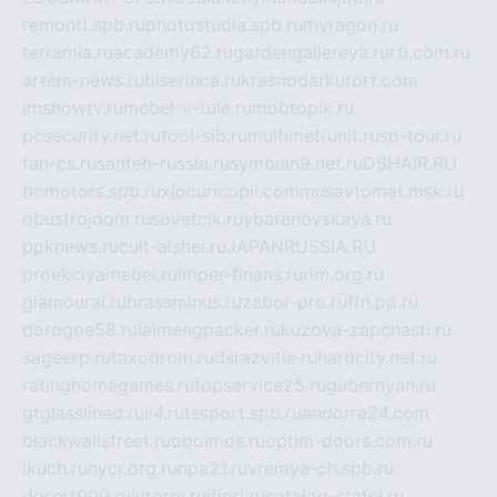
remontt.spb.ru
photostudia.spb.ru
myragon.ru
terramia.ru
academy62.ru
gardengallereya.ru
rti.com.ru
artem-news.ru
biserinca.ru
krasnodarkurort.com
imshowtv.ru
mebel-v-tule.ru
mobtopik.ru
pcsecurity.net.ru
tool-sib.ru
multimetrunit.ru
sp-tour.ru
fan-cs.ru
santeh-russia.ru
symbian9.net.ru
DSHAIR.RU
tmmotors.spb.ru
xjocuricopii.com
musavtomat.msk.ru
obustrojdom.ru
sovetcik.ru
ybaranovskaya.ru
ppknews.ru
cult-alshei.ru
JAPANRUSSIA.RU
proekciyamebel.ru
imper-finans.ru
rim.org.ru
glamourai.ru
brassminus.ru
zabor-pro.ru
ftn.pp.ru
dorogoe58.ru
laimengpacker.ru
kuzova-zapchasti.ru
sageerp.ru
taxodrom.ru
dsrazvitie.ru
hardcity.net.ru
ratinghomegames.ru
topservice25.ru
gubernyan.ru
gtglasslined.ru
ii4.ru
tssport.spb.ru
andorra24.com
blackwallstreet.ru
oboimos.ru
optim-doors.com.ru
ikuch.ru
nycr.org.ru
npa21.ru
vremya-ch.spb.ru
desert000.ru
ivtorgi.ru
ifiori.ru
catalog-statei.ru