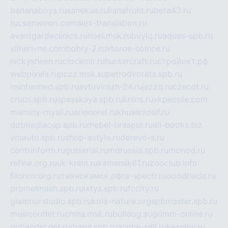
bananaboys.ru
sanekua.ru
lianafrukt.ru
beta43.ru
tucsonwoori.com
alex-translation.ru
avantgardeclinics.ru
noel.msk.ru
buylq.ru
aquas-spb.ru
vilnerivne.com
bobry-2.ru
vtoroe-solnce.ru
nickysheen.ru
clockmir.ru
huntercraft.ru
стройокт.рф
webpixels.ru
pczz.msk.su
petrodvorets.spb.ru
nsintermed.spb.ru
avtovirazh-24.ru
jazzq.ru
czecot.ru
cruizi.spb.ru
spasskaya.spb.ru
kniris.ru
vkpeople.com
maminy-mysli.ru
arionorel.ru
khuseniosif.ru
dotmediacup.spb.ru
mebel-tiraspol.ru
all-books.biz
vmauto.spb.ru
shop-astyle.ru
derevo-s.ru
contrinform.ru
gutserial.ru
mdrussia.spb.ru
monod.ru
refine.org.ru
uk-krein.ru
kamensk61.ru
zooclub.info
filonov.org.ru
технокамск.рф
ra-spectr.ru
ooodriada.ru
promelmash.spb.ru
ixtys.spb.ru
fccity.ru
glamourstudio.spb.ru
kola-nature.org
spbmaster.spb.ru
musicoutlet.ru
china.msk.ru
bulldog.su
grimm-online.ru
outlander.net.ru
maga.spb.ru
anime-sell.ru
keseloy.ru