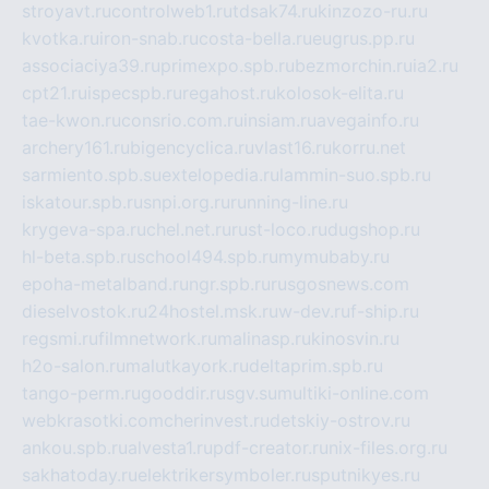
stroyavt.ru
controlweb1.ru
tdsak74.ru
kinzozo-ru.ru
kvotka.ru
iron-snab.ru
costa-bella.ru
eugrus.pp.ru
associaciya39.ru
primexpo.spb.ru
bezmorchin.ru
ia2.ru
cpt21.ru
ispecspb.ru
regahost.ru
kolosok-elita.ru
tae-kwon.ru
consrio.com.ru
insiam.ru
avegainfo.ru
archery161.ru
bigencyclica.ru
vlast16.ru
korru.net
sarmiento.spb.su
extelopedia.ru
lammin-suo.spb.ru
iskatour.spb.ru
snpi.org.ru
running-line.ru
krygeva-spa.ru
chel.net.ru
rust-loco.ru
dugshop.ru
hl-beta.spb.ru
school494.spb.ru
mymubaby.ru
epoha-metalband.ru
ngr.spb.ru
rusgosnews.com
dieselvostok.ru
24hostel.msk.ru
w-dev.ru
f-ship.ru
regsmi.ru
filmnetwork.ru
malinasp.ru
kinosvin.ru
h2o-salon.ru
malutkayork.ru
deltaprim.spb.ru
tango-perm.ru
gooddir.ru
sgv.su
multiki-online.com
webkrasotki.com
cherinvest.ru
detskiy-ostrov.ru
ankou.spb.ru
alvesta1.ru
pdf-creator.ru
nix-files.org.ru
sakhatoday.ru
elektrikersymboler.ru
sputnikyes.ru