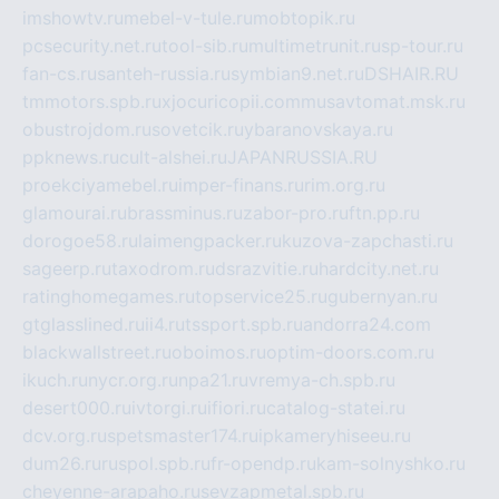
imshowtv.ru
mebel-v-tule.ru
mobtopik.ru
pcsecurity.net.ru
tool-sib.ru
multimetrunit.ru
sp-tour.ru
fan-cs.ru
santeh-russia.ru
symbian9.net.ru
DSHAIR.RU
tmmotors.spb.ru
xjocuricopii.com
musavtomat.msk.ru
obustrojdom.ru
sovetcik.ru
ybaranovskaya.ru
ppknews.ru
cult-alshei.ru
JAPANRUSSIA.RU
proekciyamebel.ru
imper-finans.ru
rim.org.ru
glamourai.ru
brassminus.ru
zabor-pro.ru
ftn.pp.ru
dorogoe58.ru
laimengpacker.ru
kuzova-zapchasti.ru
sageerp.ru
taxodrom.ru
dsrazvitie.ru
hardcity.net.ru
ratinghomegames.ru
topservice25.ru
gubernyan.ru
gtglasslined.ru
ii4.ru
tssport.spb.ru
andorra24.com
blackwallstreet.ru
oboimos.ru
optim-doors.com.ru
ikuch.ru
nycr.org.ru
npa21.ru
vremya-ch.spb.ru
desert000.ru
ivtorgi.ru
ifiori.ru
catalog-statei.ru
dcv.org.ru
spetsmaster174.ru
ipkameryhiseeu.ru
dum26.ru
ruspol.spb.ru
fr-opendp.ru
kam-solnyshko.ru
cheyenne-arapaho.ru
sevzapmetal.spb.ru