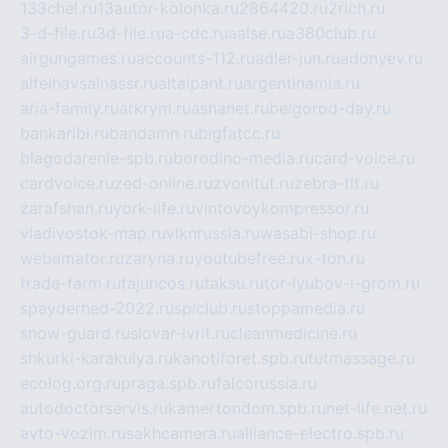
133chel.ru
13autor-kolonka.ru
2864420.ru
2rich.ru
3-d-file.ru
3d-file.ru
a-cdc.ru
aalse.ru
a380club.ru
airgungames.ru
accounts-112.ru
adler-jun.ru
adonyev.ru
alfeihavsalnassr.ru
altaipant.ru
argentinamia.ru
aria-family.ru
arkrym.ru
ashanet.ru
belgorod-day.ru
bankaribi.ru
bandamn.ru
bigfatcc.ru
blagodarenie-spb.ru
borodino-media.ru
card-voice.ru
cardvoice.ru
zed-online.ru
zvonitut.ru
zebra-tlt.ru
zarafshan.ru
york-life.ru
vintovoykompressor.ru
vladivostok-map.ru
vlknrussia.ru
wasabi-shop.ru
webamator.ru
zaryna.ru
youtubefree.ru
x-ton.ru
trade-farm.ru
tajuncos.ru
taksu.ru
tor-lyubov-i-grom.ru
spayderhed-2022.ru
splclub.ru
stoppamedia.ru
snow-guard.ru
slovar-ivrit.ru
cleanmedicine.ru
shkurki-karakulya.ru
kanotiforet.spb.ru
tutmassage.ru
ecolog.org.ru
praga.spb.ru
falcorussia.ru
autodoctorservis.ru
kamertondom.spb.ru
net-life.net.ru
avto-vozim.ru
sakhcamera.ru
alliance-electro.spb.ru