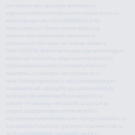
ted-lapidus.spb.ru
parasite-eliminator.ru
sigma-complete.ru
modernworld.ru
dama-moda.ru
eholot-group.ru
sk-nvkz.ru
DRONGOLD.RU
democratia2.ru
i-farmer.ru
mass-sport.org
jablonex.spb.ru
bookmess.ru
linkword.ru
refineua.com.ru
cs-spec.net.ru
altay-mebel.ru
DNK-THEATRE.RU
mechaniks.spb.ru
ipcamtechage.ru
skosta.ru
a-sun.ru
stroy-ldsp.ru
snowlands.org.ru
childrensshoes.ru
mrlizzy.ru
mebelsofiakrd.ru
bulizhenko.ru
rumantick.net.ru
mtszerno.ru
daily-fishing.ru
glushiteli-v-spb.ru
megasat.org.ru
localization.net.ru
flyingfish.pp.ru
ds5teremok.ru
aclib.spb.ru
komissionka30.ru
mag-profit.ru
icentre-74.ru
leasing-nsk.ru
hd39.ru
rcd.com.ru
bioprot.ru
deltaextreme.ru
mirkotlov07.ru
mycrossway.ru
temamedia.ru
art-fusing.ru
cbslefort.ru
sunroadwatch.ru
citroen-yaroslavl.ru
ratnews.msk.ru
sk-if.ru
joomlamoduli.ru
academic-work.ru