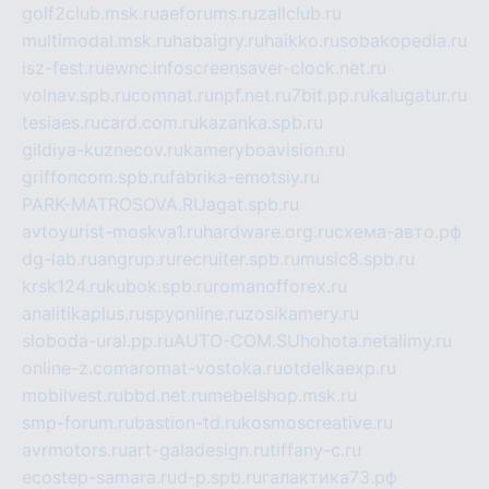
golf2club.msk.ru
aeforums.ru
zallclub.ru
multimodal.msk.ru
habaigry.ru
haikko.ru
sobakopedia.ru
isz-fest.ru
ewnc.info
screensaver-clock.net.ru
volnav.spb.ru
comnat.ru
npf.net.ru
7bit.pp.ru
kalugatur.ru
tesiaes.ru
card.com.ru
kazanka.spb.ru
gildiya-kuznecov.ru
kameryboavision.ru
griffoncom.spb.ru
fabrika-emotsiy.ru
PARK-MATROSOVA.RU
agat.spb.ru
avtoyurist-moskva1.ru
hardware.org.ru
схема-авто.рф
dg-lab.ru
angrup.ru
recruiter.spb.ru
music8.spb.ru
krsk124.ru
kubok.spb.ru
romanofforex.ru
analitikaplus.ru
spyonline.ru
zosikamery.ru
sloboda-ural.pp.ru
AUTO-COM.SU
hohota.net
alimy.ru
online-z.com
aromat-vostoka.ru
otdelkaexp.ru
mobilvest.ru
bbd.net.ru
mebelshop.msk.ru
smp-forum.ru
bastion-td.ru
kosmoscreative.ru
avrmotors.ru
art-galadesign.ru
tiffany-c.ru
ecostep-samara.ru
d-p.spb.ru
галактика73.рф