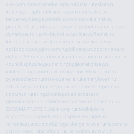
sko.com.ru
davitamebel-spb.ru
fotsis.ru
tesiaes.ru
kokoroyari.spb.ru
blesna-kazan.ru
mossilver.ru
lenderoq.ru
sergeydobrin.ru
tochkazvuka.msk.ru
people-of-art.ru
bezzubova.ru
clubtibet.ru
orior-aks.ru
dynamoauto.ru
szk-favorit.ru
carlines.ru
flatnsk.ru
kingbolenskaner.ru
alex-motor.ru
astroline.net.ru
act1.spb.ru
polyglot.com.ru
gidlipetsk.ru
ooo-driada.ru
detsad125.ru
mir-zdoroviya.ru
bruslanovo.ru
siterem.ru
council.spb.ru
лодкипатриот.рф
kafekolizey.ru
iclub.net.ru
gazon-easy.ru
sugarepilekb.ru
grinox.ru
pylesostineco.ru
msts-ozarenie.ru
kameryjooan.ru
artemovskij.ru
dopler.spb.ru
aid70.ru
metall-perm.ru
ndm.msk.ru
ratingzooshop.ru
apiaccess.ru
globalautotrade.info
bezverhovskoe.ru
drsschool.ru
ZOOSMART.SPB.RU
dalakony.ru
medikijob.ru
remontt.spb.ru
photostudia.spb.ru
myragon.ru
terramia.ru
academy62.ru
gardengallereya.ru
rti.com.ru
artem-news.ru
biserinca.ru
krasnodarkurort.com