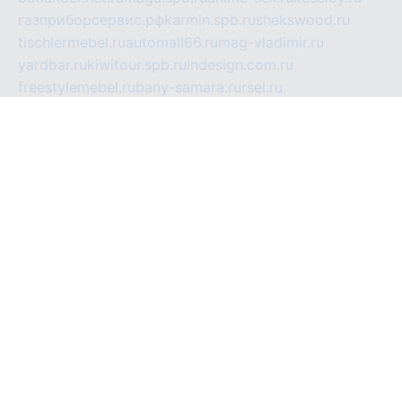
газприборсервис.рф
karmin.spb.ru
shekswood.ru
tischlermebel.ru
automall66.ru
mag-vladimir.ru
yardbar.ru
kiwitour.spb.ru
indesign.com.ru
freestylemebel.ru
bany-samara.ru
rsei.ru
naidisvoyput.ru
mgsn-invest.ru
ipkamerasannce.ru
alicante-house.ru
ibelka74.ru
cozyhouse.info
vlkargalev-studio.ru
700mb.ru
figura-ufa.ru
alina-live.ru
belarusiannews.ru
womenknow.ru
dos-vniimk.ru
sega.net.ru
dv.net.ru
phenomenonsofhistory.com
telesputnik.net.ru
wall.pp.ru
pylesosroidmi.ru
gtc-clan.ru
cligs.ru
bibikazap.ru
popova.org.ru
netwhistler.spb.ru
bellvil.ru
bonzon.ru
iss-vladik.ru
defiparis.net.ru
las-gryzas.ru
amku.ru
electednews.spb.ru
feather.org.ru
spar72.ru
tankiigri.ru
dominus.com.ru
ibtree.ru
sanykool.pp.ru
unixlib.org.ru
menatep.spb.ru
gartenterrassen.ru
printeka.ru
skvozilka.com.ru
parkovka-pub.ru
lovemobi.ru
art-ru.ru
emulatorz.com.ru
alucomp.com.ru
tatforum.com.ru