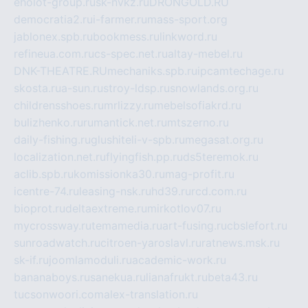
eholot-group.ru
sk-nvkz.ru
DRONGOLD.RU
democratia2.ru
i-farmer.ru
mass-sport.org
jablonex.spb.ru
bookmess.ru
linkword.ru
refineua.com.ru
cs-spec.net.ru
altay-mebel.ru
DNK-THEATRE.RU
mechaniks.spb.ru
ipcamtechage.ru
skosta.ru
a-sun.ru
stroy-ldsp.ru
snowlands.org.ru
childrensshoes.ru
mrlizzy.ru
mebelsofiakrd.ru
bulizhenko.ru
rumantick.net.ru
mtszerno.ru
daily-fishing.ru
glushiteli-v-spb.ru
megasat.org.ru
localization.net.ru
flyingfish.pp.ru
ds5teremok.ru
aclib.spb.ru
komissionka30.ru
mag-profit.ru
icentre-74.ru
leasing-nsk.ru
hd39.ru
rcd.com.ru
bioprot.ru
deltaextreme.ru
mirkotlov07.ru
mycrossway.ru
temamedia.ru
art-fusing.ru
cbslefort.ru
sunroadwatch.ru
citroen-yaroslavl.ru
ratnews.msk.ru
sk-if.ru
joomlamoduli.ru
academic-work.ru
bananaboys.ru
sanekua.ru
lianafrukt.ru
beta43.ru
tucsonwoori.com
alex-translation.ru