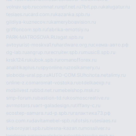
volnav.spb.ru
comnat.ru
npf.net.ru
7bit.pp.ru
kalugatur.ru
tesiaes.ru
card.com.ru
kazanka.spb.ru
gildiya-kuznecov.ru
kameryboavision.ru
griffoncom.spb.ru
fabrika-emotsiy.ru
PARK-MATROSOVA.RU
agat.spb.ru
avtoyurist-moskva1.ru
hardware.org.ru
схема-авто.рф
dg-lab.ru
angrup.ru
recruiter.spb.ru
music8.spb.ru
krsk124.ru
kubok.spb.ru
romanofforex.ru
analitikaplus.ru
spyonline.ru
zosikamery.ru
sloboda-ural.pp.ru
AUTO-COM.SU
hohota.net
alimy.ru
online-z.com
aromat-vostoka.ru
otdelkaexp.ru
mobilvest.ru
bbd.net.ru
mebelshop.msk.ru
smp-forum.ru
bastion-td.ru
kosmoscreative.ru
avrmotors.ru
art-galadesign.ru
tiffany-c.ru
ecostep-samara.ru
d-p.spb.ru
галактика73.рф
sko.com.ru
davitamebel-spb.ru
fotsis.ru
tesiaes.ru
kokoroyari.spb.ru
blesna-kazan.ru
mossilver.ru
lenderoq.ru
sergeydobrin.ru
tochkazvuka.msk.ru