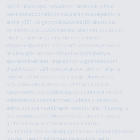
cpt21.ru
ispecspb.ru
regahost.ru
kolosok-elita.ru
tae-kwon.ru
consrio.com.ru
insiam.ru
avegainfo.ru
archery161.ru
bigencyclica.ru
vlast16.ru
korru.net
sarmiento.spb.su
extelopedia.ru
lammin-suo.spb.ru
iskatour.spb.ru
snpi.org.ru
running-line.ru
krygeva-spa.ru
chel.net.ru
rust-loco.ru
dugshop.ru
hl-beta.spb.ru
school494.spb.ru
mymubaby.ru
epoha-metalband.ru
ngr.spb.ru
rusgosnews.com
dieselvostok.ru
24hostel.msk.ru
w-dev.ru
f-ship.ru
regsmi.ru
filmnetwork.ru
malinasp.ru
kinosvin.ru
h2o-salon.ru
malutkayork.ru
deltaprim.spb.ru
tango-perm.ru
gooddir.ru
sgv.su
multiki-online.com
webkrasotki.com
cherinvest.ru
detskiy-ostrov.ru
ankou.spb.ru
alvesta1.ru
pdf-creator.ru
nix-files.org.ru
sakhatoday.ru
elektrikersymboler.ru
sputnikyes.ru
golf2club.msk.ru
aeforums.ru
zallclub.ru
multimodal.msk.ru
habaigry.ru
haikko.ru
sobakopedia.ru
isz-fest.ru
ewnc.info
screensaver-clock.net.ru