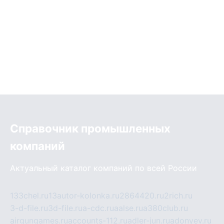
Справочник промышленных
компаний
Актуальный каталог компаний по всей России
133chel.ru
13autor-kolonka.ru
2864420.ru
2rich.ru
3-d-file.ru
3d-file.ru
a-cdc.ru
aalse.ru
a380club.ru
airgungames.ru
accounts-112.ru
adler-jun.ru
adonyev.ru