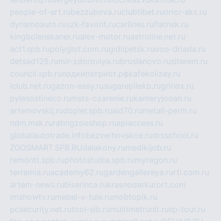
people-of-art.ru
bezzubova.ru
clubtibet.ru
orior-aks.ru
dynamoauto.ru
szk-favorit.ru
carlines.ru
flatnsk.ru
kingbolenskaner.ru
alex-motor.ru
astroline.net.ru
act1.spb.ru
polyglot.com.ru
gidlipetsk.ru
ooo-driada.ru
detsad125.ru
mir-zdoroviya.ru
bruslanovo.ru
siterem.ru
council.spb.ru
лодкипатриот.рф
kafekolizey.ru
iclub.net.ru
gazon-easy.ru
sugarepilekb.ru
grinox.ru
pylesostineco.ru
msts-ozarenie.ru
kameryjooan.ru
artemovskij.ru
dopler.spb.ru
aid70.ru
metall-perm.ru
ndm.msk.ru
ratingzooshop.ru
apiaccess.ru
globalautotrade.info
bezverhovskoe.ru
drsschool.ru
ZOOSMART.SPB.RU
dalakony.ru
medikijob.ru
remontt.spb.ru
photostudia.spb.ru
myragon.ru
terramia.ru
academy62.ru
gardengallereya.ru
rti.com.ru
artem-news.ru
biserinca.ru
krasnodarkurort.com
imshowtv.ru
mebel-v-tule.ru
mobtopik.ru
pcsecurity.net.ru
tool-sib.ru
multimetrunit.ru
sp-tour.ru