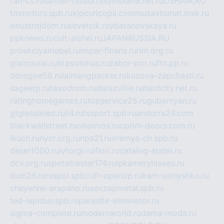
fan-cs.ru
santeh-russia.ru
symbian9.net.ru
DSHAIR.RU
tmmotors.spb.ru
xjocuricopii.com
musavtomat.msk.ru
obustrojdom.ru
sovetcik.ru
ybaranovskaya.ru
ppknews.ru
cult-alshei.ru
JAPANRUSSIA.RU
proekciyamebel.ru
imper-finans.ru
rim.org.ru
glamourai.ru
brassminus.ru
zabor-pro.ru
ftn.pp.ru
dorogoe58.ru
laimengpacker.ru
kuzova-zapchasti.ru
sageerp.ru
taxodrom.ru
dsrazvitie.ru
hardcity.net.ru
ratinghomegames.ru
topservice25.ru
gubernyan.ru
gtglasslined.ru
ii4.ru
tssport.spb.ru
andorra24.com
blackwallstreet.ru
oboimos.ru
optim-doors.com.ru
ikuch.ru
nycr.org.ru
npa21.ru
vremya-ch.spb.ru
desert000.ru
ivtorgi.ru
ifiori.ru
catalog-statei.ru
dcv.org.ru
spetsmaster174.ru
ipkameryhiseeu.ru
dum26.ru
ruspol.spb.ru
fr-opendp.ru
kam-solnyshko.ru
cheyenne-arapaho.ru
sevzapmetal.spb.ru
ted-lapidus.spb.ru
parasite-eliminator.ru
sigma-complete.ru
modernworld.ru
dama-moda.ru