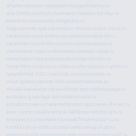
alfeihavsalnassr.ru
altaipant.ru
argentinamia.ru
aria-family.ru
arkrym.ru
ashanet.ru
belgorod-day.ru
bankaribi.ru
bandamn.ru
bigfatcc.ru
blagodarenie-spb.ru
borodino-media.ru
card-voice.ru
cardvoice.ru
zed-online.ru
zvonitut.ru
zebra-tlt.ru
zarafshan.ru
york-life.ru
vintovoykompressor.ru
vladivostok-map.ru
vlknrussia.ru
wasabi-shop.ru
webamator.ru
zaryna.ru
youtubefree.ru
x-ton.ru
trade-farm.ru
tajuncos.ru
taksu.ru
tor-lyubov-i-grom.ru
spayderhed-2022.ru
splclub.ru
stoppamedia.ru
snow-guard.ru
slovar-ivrit.ru
cleanmedicine.ru
shkurki-karakulya.ru
kanotiforet.spb.ru
tutmassage.ru
ecolog.org.ru
praga.spb.ru
falcorussia.ru
autodoctorservis.ru
kamertondom.spb.ru
net-life.net.ru
avto-vozim.ru
sakhcamera.ru
alliance-electro.spb.ru
stroyavt.ru
controlweb1.ru
tdsak74.ru
kinzozo-ru.ru
kvotka.ru
iron-snab.ru
costa-bella.ru
eugrus.pp.ru
associaciya39.ru
primexpo.spb.ru
bezmorchin.ru
ia2.ru