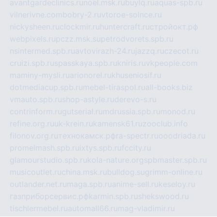
avantgardeclinics.ru
noel.msk.ru
buylq.ru
aquas-spb.ru
vilnerivne.com
bobry-2.ru
vtoroe-solnce.ru
nickysheen.ru
clockmir.ru
huntercraft.ru
стройокт.рф
webpixels.ru
pczz.msk.su
petrodvorets.spb.ru
nsintermed.spb.ru
avtovirazh-24.ru
jazzq.ru
czecot.ru
cruizi.spb.ru
spasskaya.spb.ru
kniris.ru
vkpeople.com
maminy-mysli.ru
arionorel.ru
khuseniosif.ru
dotmediacup.spb.ru
mebel-tiraspol.ru
all-books.biz
vmauto.spb.ru
shop-astyle.ru
derevo-s.ru
contrinform.ru
gutserial.ru
mdrussia.spb.ru
monod.ru
refine.org.ru
uk-krein.ru
kamensk61.ru
zooclub.info
filonov.org.ru
технокамск.рф
ra-spectr.ru
ooodriada.ru
promelmash.spb.ru
ixtys.spb.ru
fccity.ru
glamourstudio.spb.ru
kola-nature.org
spbmaster.spb.ru
musicoutlet.ru
china.msk.ru
bulldog.su
grimm-online.ru
outlander.net.ru
maga.spb.ru
anime-sell.ru
keseloy.ru
газприборсервис.рф
karmin.spb.ru
shekswood.ru
tischlermebel.ru
automall66.ru
mag-vladimir.ru