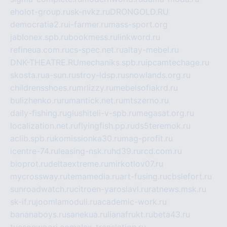
eholot-group.ru
sk-nvkz.ru
DRONGOLD.RU
democratia2.ru
i-farmer.ru
mass-sport.org
jablonex.spb.ru
bookmess.ru
linkword.ru
refineua.com.ru
cs-spec.net.ru
altay-mebel.ru
DNK-THEATRE.RU
mechaniks.spb.ru
ipcamtechage.ru
skosta.ru
a-sun.ru
stroy-ldsp.ru
snowlands.org.ru
childrensshoes.ru
mrlizzy.ru
mebelsofiakrd.ru
bulizhenko.ru
rumantick.net.ru
mtszerno.ru
daily-fishing.ru
glushiteli-v-spb.ru
megasat.org.ru
localization.net.ru
flyingfish.pp.ru
ds5teremok.ru
aclib.spb.ru
komissionka30.ru
mag-profit.ru
icentre-74.ru
leasing-nsk.ru
hd39.ru
rcd.com.ru
bioprot.ru
deltaextreme.ru
mirkotlov07.ru
mycrossway.ru
temamedia.ru
art-fusing.ru
cbslefort.ru
sunroadwatch.ru
citroen-yaroslavl.ru
ratnews.msk.ru
sk-if.ru
joomlamoduli.ru
academic-work.ru
bananaboys.ru
sanekua.ru
lianafrukt.ru
beta43.ru