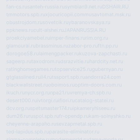
fan-cs.ru
santeh-russia.ru
symbian9.net.ru
DSHAIR.RU
tmmotors.spb.ru
xjocuricopii.com
musavtomat.msk.ru
obustrojdom.ru
sovetcik.ru
ybaranovskaya.ru
ppknews.ru
cult-alshei.ru
JAPANRUSSIA.RU
proekciyamebel.ru
imper-finans.ru
rim.org.ru
glamourai.ru
brassminus.ru
zabor-pro.ru
ftn.pp.ru
dorogoe58.ru
laimengpacker.ru
kuzova-zapchasti.ru
sageerp.ru
taxodrom.ru
dsrazvitie.ru
hardcity.net.ru
ratinghomegames.ru
topservice25.ru
gubernyan.ru
gtglasslined.ru
ii4.ru
tssport.spb.ru
andorra24.com
blackwallstreet.ru
oboimos.ru
optim-doors.com.ru
ikuch.ru
nycr.org.ru
npa21.ru
vremya-ch.spb.ru
desert000.ru
ivtorgi.ru
ifiori.ru
catalog-statei.ru
dcv.org.ru
spetsmaster174.ru
ipkameryhiseeu.ru
dum26.ru
ruspol.spb.ru
fr-opendp.ru
kam-solnyshko.ru
cheyenne-arapaho.ru
sevzapmetal.spb.ru
ted-lapidus.spb.ru
parasite-eliminator.ru
sigma-complete.ru
modernworld.ru
dama-moda.ru