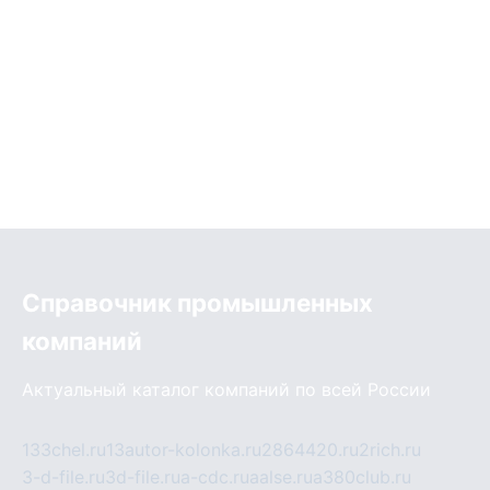
Справочник промышленных
компаний
Актуальный каталог компаний по всей России
133chel.ru
13autor-kolonka.ru
2864420.ru
2rich.ru
3-d-file.ru
3d-file.ru
a-cdc.ru
aalse.ru
a380club.ru