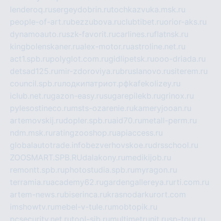
lenderoq.ru
sergeydobrin.ru
tochkazvuka.msk.ru
people-of-art.ru
bezzubova.ru
clubtibet.ru
orior-aks.ru
dynamoauto.ru
szk-favorit.ru
carlines.ru
flatnsk.ru
kingbolenskaner.ru
alex-motor.ru
astroline.net.ru
act1.spb.ru
polyglot.com.ru
gidlipetsk.ru
ooo-driada.ru
detsad125.ru
mir-zdoroviya.ru
bruslanovo.ru
siterem.ru
council.spb.ru
лодкипатриот.рф
kafekolizey.ru
iclub.net.ru
gazon-easy.ru
sugarepilekb.ru
grinox.ru
pylesostineco.ru
msts-ozarenie.ru
kameryjooan.ru
artemovskij.ru
dopler.spb.ru
aid70.ru
metall-perm.ru
ndm.msk.ru
ratingzooshop.ru
apiaccess.ru
globalautotrade.info
bezverhovskoe.ru
drsschool.ru
ZOOSMART.SPB.RU
dalakony.ru
medikijob.ru
remontt.spb.ru
photostudia.spb.ru
myragon.ru
terramia.ru
academy62.ru
gardengallereya.ru
rti.com.ru
artem-news.ru
biserinca.ru
krasnodarkurort.com
imshowtv.ru
mebel-v-tule.ru
mobtopik.ru
pcsecurity.net.ru
tool-sib.ru
multimetrunit.ru
sp-tour.ru