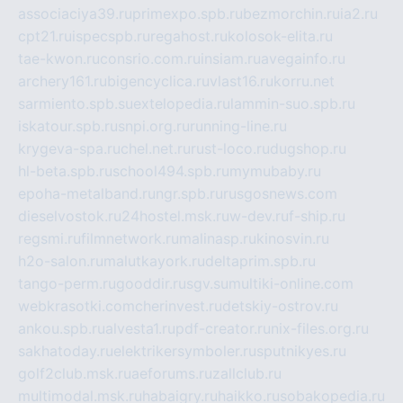
associaciya39.ru
primexpo.spb.ru
bezmorchin.ru
ia2.ru
cpt21.ru
ispecspb.ru
regahost.ru
kolosok-elita.ru
tae-kwon.ru
consrio.com.ru
insiam.ru
avegainfo.ru
archery161.ru
bigencyclica.ru
vlast16.ru
korru.net
sarmiento.spb.su
extelopedia.ru
lammin-suo.spb.ru
iskatour.spb.ru
snpi.org.ru
running-line.ru
krygeva-spa.ru
chel.net.ru
rust-loco.ru
dugshop.ru
hl-beta.spb.ru
school494.spb.ru
mymubaby.ru
epoha-metalband.ru
ngr.spb.ru
rusgosnews.com
dieselvostok.ru
24hostel.msk.ru
w-dev.ru
f-ship.ru
regsmi.ru
filmnetwork.ru
malinasp.ru
kinosvin.ru
h2o-salon.ru
malutkayork.ru
deltaprim.spb.ru
tango-perm.ru
gooddir.ru
sgv.su
multiki-online.com
webkrasotki.com
cherinvest.ru
detskiy-ostrov.ru
ankou.spb.ru
alvesta1.ru
pdf-creator.ru
nix-files.org.ru
sakhatoday.ru
elektrikersymboler.ru
sputnikyes.ru
golf2club.msk.ru
aeforums.ru
zallclub.ru
multimodal.msk.ru
habaigry.ru
haikko.ru
sobakopedia.ru