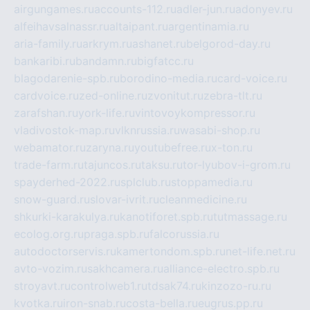
airgungames.ru
accounts-112.ru
adler-jun.ru
adonyev.ru
alfeihavsalnassr.ru
altaipant.ru
argentinamia.ru
aria-family.ru
arkrym.ru
ashanet.ru
belgorod-day.ru
bankaribi.ru
bandamn.ru
bigfatcc.ru
blagodarenie-spb.ru
borodino-media.ru
card-voice.ru
cardvoice.ru
zed-online.ru
zvonitut.ru
zebra-tlt.ru
zarafshan.ru
york-life.ru
vintovoykompressor.ru
vladivostok-map.ru
vlknrussia.ru
wasabi-shop.ru
webamator.ru
zaryna.ru
youtubefree.ru
x-ton.ru
trade-farm.ru
tajuncos.ru
taksu.ru
tor-lyubov-i-grom.ru
spayderhed-2022.ru
splclub.ru
stoppamedia.ru
snow-guard.ru
slovar-ivrit.ru
cleanmedicine.ru
shkurki-karakulya.ru
kanotiforet.spb.ru
tutmassage.ru
ecolog.org.ru
praga.spb.ru
falcorussia.ru
autodoctorservis.ru
kamertondom.spb.ru
net-life.net.ru
avto-vozim.ru
sakhcamera.ru
alliance-electro.spb.ru
stroyavt.ru
controlweb1.ru
tdsak74.ru
kinzozo-ru.ru
kvotka.ru
iron-snab.ru
costa-bella.ru
eugrus.pp.ru