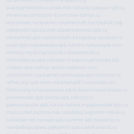
tucsonwoori.com
alex-translation.ru
avantgardeclinics.ru
noel.msk.ru
buylq.ru
aquas-spb.ru
vilnerivne.com
bobry-2.ru
vtoroe-solnce.ru
nickysheen.ru
clockmir.ru
huntercraft.ru
стройокт.рф
webpixels.ru
pczz.msk.su
petrodvorets.spb.ru
nsintermed.spb.ru
avtovirazh-24.ru
jazzq.ru
czecot.ru
cruizi.spb.ru
spasskaya.spb.ru
kniris.ru
vkpeople.com
maminy-mysli.ru
arionorel.ru
khuseniosif.ru
dotmediacup.spb.ru
mebel-tiraspol.ru
all-books.biz
vmauto.spb.ru
shop-astyle.ru
derevo-s.ru
contrinform.ru
gutserial.ru
mdrussia.spb.ru
monod.ru
refine.org.ru
uk-krein.ru
kamensk61.ru
zooclub.info
filonov.org.ru
технокамск.рф
ra-spectr.ru
ooodriada.ru
promelmash.spb.ru
ixtys.spb.ru
fccity.ru
glamourstudio.spb.ru
kola-nature.org
spbmaster.spb.ru
musicoutlet.ru
china.msk.ru
bulldog.su
grimm-online.ru
outlander.net.ru
maga.spb.ru
anime-sell.ru
keseloy.ru
газприборсервис.рф
karmin.spb.ru
shekswood.ru