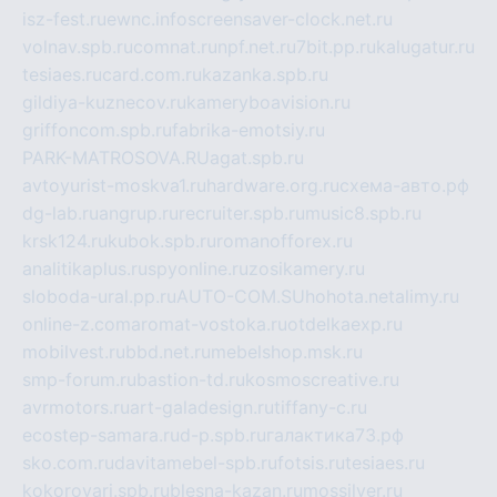
isz-fest.ru
ewnc.info
screensaver-clock.net.ru
volnav.spb.ru
comnat.ru
npf.net.ru
7bit.pp.ru
kalugatur.ru
tesiaes.ru
card.com.ru
kazanka.spb.ru
gildiya-kuznecov.ru
kameryboavision.ru
griffoncom.spb.ru
fabrika-emotsiy.ru
PARK-MATROSOVA.RU
agat.spb.ru
avtoyurist-moskva1.ru
hardware.org.ru
схема-авто.рф
dg-lab.ru
angrup.ru
recruiter.spb.ru
music8.spb.ru
krsk124.ru
kubok.spb.ru
romanofforex.ru
analitikaplus.ru
spyonline.ru
zosikamery.ru
sloboda-ural.pp.ru
AUTO-COM.SU
hohota.net
alimy.ru
online-z.com
aromat-vostoka.ru
otdelkaexp.ru
mobilvest.ru
bbd.net.ru
mebelshop.msk.ru
smp-forum.ru
bastion-td.ru
kosmoscreative.ru
avrmotors.ru
art-galadesign.ru
tiffany-c.ru
ecostep-samara.ru
d-p.spb.ru
галактика73.рф
sko.com.ru
davitamebel-spb.ru
fotsis.ru
tesiaes.ru
kokoroyari.spb.ru
blesna-kazan.ru
mossilver.ru