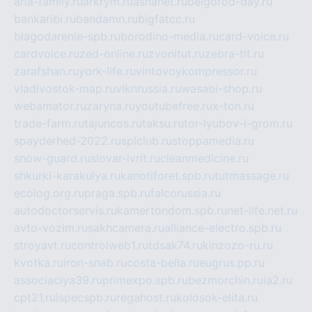
aria-family.ru
arkrym.ru
ashanet.ru
belgorod-day.ru
bankaribi.ru
bandamn.ru
bigfatcc.ru
blagodarenie-spb.ru
borodino-media.ru
card-voice.ru
cardvoice.ru
zed-online.ru
zvonitut.ru
zebra-tlt.ru
zarafshan.ru
york-life.ru
vintovoykompressor.ru
vladivostok-map.ru
vlknrussia.ru
wasabi-shop.ru
webamator.ru
zaryna.ru
youtubefree.ru
x-ton.ru
trade-farm.ru
tajuncos.ru
taksu.ru
tor-lyubov-i-grom.ru
spayderhed-2022.ru
splclub.ru
stoppamedia.ru
snow-guard.ru
slovar-ivrit.ru
cleanmedicine.ru
shkurki-karakulya.ru
kanotiforet.spb.ru
tutmassage.ru
ecolog.org.ru
praga.spb.ru
falcorussia.ru
autodoctorservis.ru
kamertondom.spb.ru
net-life.net.ru
avto-vozim.ru
sakhcamera.ru
alliance-electro.spb.ru
stroyavt.ru
controlweb1.ru
tdsak74.ru
kinzozo-ru.ru
kvotka.ru
iron-snab.ru
costa-bella.ru
eugrus.pp.ru
associaciya39.ru
primexpo.spb.ru
bezmorchin.ru
ia2.ru
cpt21.ru
ispecspb.ru
regahost.ru
kolosok-elita.ru