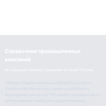
Справочник промышленных
компаний
Актуальный каталог компаний по всей России
133chel.ru
13autor-kolonka.ru
2864420.ru
2rich.ru
3-d-file.ru
3d-file.ru
a-cdc.ru
aalse.ru
a380club.ru
airgungames.ru
accounts-112.ru
adler-jun.ru
adonyev.ru
alfeihavsalnassr.ru
altaipant.ru
argentinamia.ru