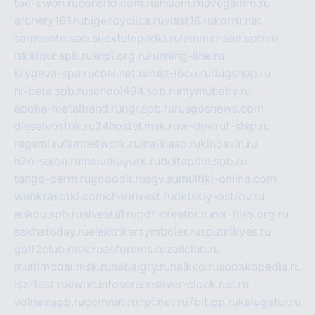
tae-kwon.ru
consrio.com.ru
insiam.ru
avegainfo.ru
archery161.ru
bigencyclica.ru
vlast16.ru
korru.net
sarmiento.spb.su
extelopedia.ru
lammin-suo.spb.ru
iskatour.spb.ru
snpi.org.ru
running-line.ru
krygeva-spa.ru
chel.net.ru
rust-loco.ru
dugshop.ru
hl-beta.spb.ru
school494.spb.ru
mymubaby.ru
epoha-metalband.ru
ngr.spb.ru
rusgosnews.com
dieselvostok.ru
24hostel.msk.ru
w-dev.ru
f-ship.ru
regsmi.ru
filmnetwork.ru
malinasp.ru
kinosvin.ru
h2o-salon.ru
malutkayork.ru
deltaprim.spb.ru
tango-perm.ru
gooddir.ru
sgv.su
multiki-online.com
webkrasotki.com
cherinvest.ru
detskiy-ostrov.ru
ankou.spb.ru
alvesta1.ru
pdf-creator.ru
nix-files.org.ru
sakhatoday.ru
elektrikersymboler.ru
sputnikyes.ru
golf2club.msk.ru
aeforums.ru
zallclub.ru
multimodal.msk.ru
habaigry.ru
haikko.ru
sobakopedia.ru
isz-fest.ru
ewnc.info
screensaver-clock.net.ru
volnav.spb.ru
comnat.ru
npf.net.ru
7bit.pp.ru
kalugatur.ru