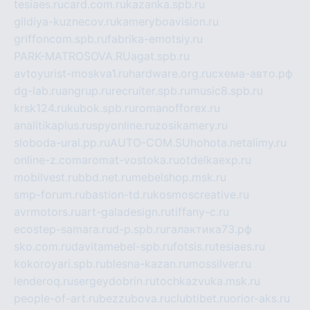
tesiaes.ru
card.com.ru
kazanka.spb.ru
gildiya-kuznecov.ru
kameryboavision.ru
griffoncom.spb.ru
fabrika-emotsiy.ru
PARK-MATROSOVA.RU
agat.spb.ru
avtoyurist-moskva1.ru
hardware.org.ru
схема-авто.рф
dg-lab.ru
angrup.ru
recruiter.spb.ru
music8.spb.ru
krsk124.ru
kubok.spb.ru
romanofforex.ru
analitikaplus.ru
spyonline.ru
zosikamery.ru
sloboda-ural.pp.ru
AUTO-COM.SU
hohota.net
alimy.ru
online-z.com
aromat-vostoka.ru
otdelkaexp.ru
mobilvest.ru
bbd.net.ru
mebelshop.msk.ru
smp-forum.ru
bastion-td.ru
kosmoscreative.ru
avrmotors.ru
art-galadesign.ru
tiffany-c.ru
ecostep-samara.ru
d-p.spb.ru
галактика73.рф
sko.com.ru
davitamebel-spb.ru
fotsis.ru
tesiaes.ru
kokoroyari.spb.ru
blesna-kazan.ru
mossilver.ru
lenderoq.ru
sergeydobrin.ru
tochkazvuka.msk.ru
people-of-art.ru
bezzubova.ru
clubtibet.ru
orior-aks.ru