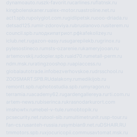
dynamoauto.ru
szk-favorit.ru
carlines.ru
flatnsk.ru
kingbolenskaner.ru
alex-motor.ru
astroline.net.ru
act1.spb.ru
polyglot.com.ru
gidlipetsk.ru
ooo-driada.ru
detsad125.ru
mir-zdoroviya.ru
bruslanovo.ru
siterem.ru
council.spb.ru
лодкипатриот.рф
kafekolizey.ru
iclub.net.ru
gazon-easy.ru
sugarepilekb.ru
grinox.ru
pylesostineco.ru
msts-ozarenie.ru
kameryjooan.ru
artemovskij.ru
dopler.spb.ru
aid70.ru
metall-perm.ru
ndm.msk.ru
ratingzooshop.ru
apiaccess.ru
globalautotrade.info
bezverhovskoe.ru
drsschool.ru
ZOOSMART.SPB.RU
dalakony.ru
medikijob.ru
remontt.spb.ru
photostudia.spb.ru
myragon.ru
terramia.ru
academy62.ru
gardengallereya.ru
rti.com.ru
artem-news.ru
biserinca.ru
krasnodarkurort.com
imshowtv.ru
mebel-v-tule.ru
mobtopik.ru
pcsecurity.net.ru
tool-sib.ru
multimetrunit.ru
sp-tour.ru
fan-cs.ru
santeh-russia.ru
symbian9.net.ru
DSHAIR.RU
tmmotors.spb.ru
xjocuricopii.com
musavtomat.msk.ru