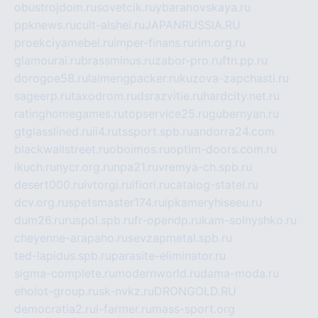
obustrojdom.ru
sovetcik.ru
ybaranovskaya.ru
ppknews.ru
cult-alshei.ru
JAPANRUSSIA.RU
proekciyamebel.ru
imper-finans.ru
rim.org.ru
glamourai.ru
brassminus.ru
zabor-pro.ru
ftn.pp.ru
dorogoe58.ru
laimengpacker.ru
kuzova-zapchasti.ru
sageerp.ru
taxodrom.ru
dsrazvitie.ru
hardcity.net.ru
ratinghomegames.ru
topservice25.ru
gubernyan.ru
gtglasslined.ru
ii4.ru
tssport.spb.ru
andorra24.com
blackwallstreet.ru
oboimos.ru
optim-doors.com.ru
ikuch.ru
nycr.org.ru
npa21.ru
vremya-ch.spb.ru
desert000.ru
ivtorgi.ru
ifiori.ru
catalog-statei.ru
dcv.org.ru
spetsmaster174.ru
ipkameryhiseeu.ru
dum26.ru
ruspol.spb.ru
fr-opendp.ru
kam-solnyshko.ru
cheyenne-arapaho.ru
sevzapmetal.spb.ru
ted-lapidus.spb.ru
parasite-eliminator.ru
sigma-complete.ru
modernworld.ru
dama-moda.ru
eholot-group.ru
sk-nvkz.ru
DRONGOLD.RU
democratia2.ru
i-farmer.ru
mass-sport.org