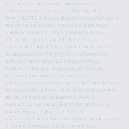
jablonex.spb.ru
bookmess.ru
linkword.ru
refineua.com.ru
cs-spec.net.ru
altay-mebel.ru
DNK-THEATRE.RU
mechaniks.spb.ru
ipcamtechage.ru
skosta.ru
a-sun.ru
stroy-ldsp.ru
snowlands.org.ru
childrensshoes.ru
mrlizzy.ru
mebelsofiakrd.ru
bulizhenko.ru
rumantick.net.ru
mtszerno.ru
daily-fishing.ru
glushiteli-v-spb.ru
megasat.org.ru
localization.net.ru
flyingfish.pp.ru
ds5teremok.ru
aclib.spb.ru
komissionka30.ru
mag-profit.ru
icentre-74.ru
leasing-nsk.ru
hd39.ru
rcd.com.ru
bioprot.ru
deltaextreme.ru
mirkotlov07.ru
mycrossway.ru
temamedia.ru
art-fusing.ru
cbslefort.ru
sunroadwatch.ru
citroen-yaroslavl.ru
ratnews.msk.ru
sk-if.ru
joomlamoduli.ru
academic-work.ru
bananaboys.ru
sanekua.ru
lianafrukt.ru
beta43.ru
tucsonwoori.com
alex-translation.ru
avantgardeclinics.ru
noel.msk.ru
buylq.ru
aquas-spb.ru
vilnerivne.com
bobry-2.ru
vtoroe-solnce.ru