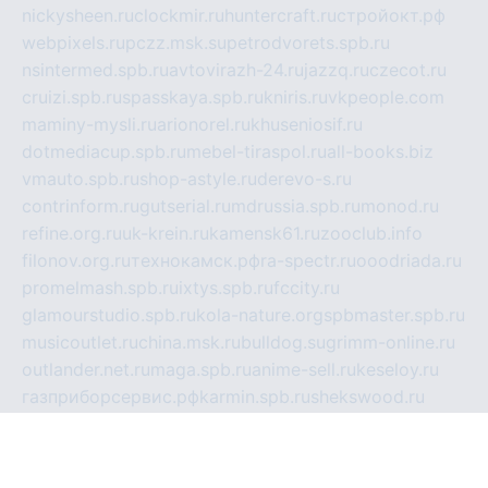
nickysheen.ru
clockmir.ru
huntercraft.ru
стройокт.рф
webpixels.ru
pczz.msk.su
petrodvorets.spb.ru
nsintermed.spb.ru
avtovirazh-24.ru
jazzq.ru
czecot.ru
cruizi.spb.ru
spasskaya.spb.ru
kniris.ru
vkpeople.com
maminy-mysli.ru
arionorel.ru
khuseniosif.ru
dotmediacup.spb.ru
mebel-tiraspol.ru
all-books.biz
vmauto.spb.ru
shop-astyle.ru
derevo-s.ru
contrinform.ru
gutserial.ru
mdrussia.spb.ru
monod.ru
refine.org.ru
uk-krein.ru
kamensk61.ru
zooclub.info
filonov.org.ru
технокамск.рф
ra-spectr.ru
ooodriada.ru
promelmash.spb.ru
ixtys.spb.ru
fccity.ru
glamourstudio.spb.ru
kola-nature.org
spbmaster.spb.ru
musicoutlet.ru
china.msk.ru
bulldog.su
grimm-online.ru
outlander.net.ru
maga.spb.ru
anime-sell.ru
keseloy.ru
газприборсервис.рф
karmin.spb.ru
shekswood.ru
tischlermebel.ru
automall66.ru
mag-vladimir.ru
yardbar.ru
kiwitour.spb.ru
indesign.com.ru
freestylemebel.ru
bany-samara.ru
rsei.ru