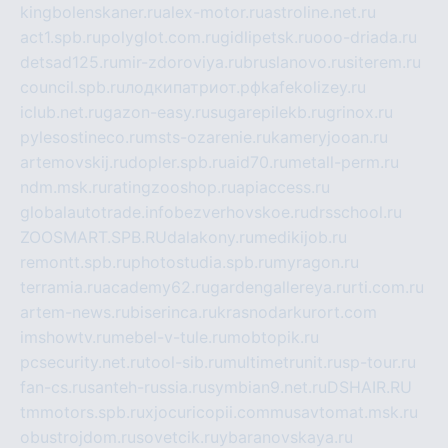
kingbolenskaner.ru
alex-motor.ru
astroline.net.ru
act1.spb.ru
polyglot.com.ru
gidlipetsk.ru
ooo-driada.ru
detsad125.ru
mir-zdoroviya.ru
bruslanovo.ru
siterem.ru
council.spb.ru
лодкипатриот.рф
kafekolizey.ru
iclub.net.ru
gazon-easy.ru
sugarepilekb.ru
grinox.ru
pylesostineco.ru
msts-ozarenie.ru
kameryjooan.ru
artemovskij.ru
dopler.spb.ru
aid70.ru
metall-perm.ru
ndm.msk.ru
ratingzooshop.ru
apiaccess.ru
globalautotrade.info
bezverhovskoe.ru
drsschool.ru
ZOOSMART.SPB.RU
dalakony.ru
medikijob.ru
remontt.spb.ru
photostudia.spb.ru
myragon.ru
terramia.ru
academy62.ru
gardengallereya.ru
rti.com.ru
artem-news.ru
biserinca.ru
krasnodarkurort.com
imshowtv.ru
mebel-v-tule.ru
mobtopik.ru
pcsecurity.net.ru
tool-sib.ru
multimetrunit.ru
sp-tour.ru
fan-cs.ru
santeh-russia.ru
symbian9.net.ru
DSHAIR.RU
tmmotors.spb.ru
xjocuricopii.com
musavtomat.msk.ru
obustrojdom.ru
sovetcik.ru
ybaranovskaya.ru