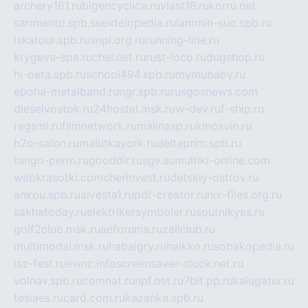
archery161.ru
bigencyclica.ru
vlast16.ru
korru.net
sarmiento.spb.su
extelopedia.ru
lammin-suo.spb.ru
iskatour.spb.ru
snpi.org.ru
running-line.ru
krygeva-spa.ru
chel.net.ru
rust-loco.ru
dugshop.ru
hl-beta.spb.ru
school494.spb.ru
mymubaby.ru
epoha-metalband.ru
ngr.spb.ru
rusgosnews.com
dieselvostok.ru
24hostel.msk.ru
w-dev.ru
f-ship.ru
regsmi.ru
filmnetwork.ru
malinasp.ru
kinosvin.ru
h2o-salon.ru
malutkayork.ru
deltaprim.spb.ru
tango-perm.ru
gooddir.ru
sgv.su
multiki-online.com
webkrasotki.com
cherinvest.ru
detskiy-ostrov.ru
ankou.spb.ru
alvesta1.ru
pdf-creator.ru
nix-files.org.ru
sakhatoday.ru
elektrikersymboler.ru
sputnikyes.ru
golf2club.msk.ru
aeforums.ru
zallclub.ru
multimodal.msk.ru
habaigry.ru
haikko.ru
sobakopedia.ru
isz-fest.ru
ewnc.info
screensaver-clock.net.ru
volnav.spb.ru
comnat.ru
npf.net.ru
7bit.pp.ru
kalugatur.ru
tesiaes.ru
card.com.ru
kazanka.spb.ru