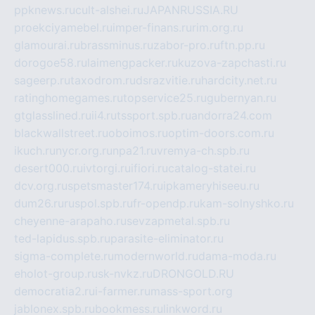
ppknews.ru
cult-alshei.ru
JAPANRUSSIA.RU
proekciyamebel.ru
imper-finans.ru
rim.org.ru
glamourai.ru
brassminus.ru
zabor-pro.ru
ftn.pp.ru
dorogoe58.ru
laimengpacker.ru
kuzova-zapchasti.ru
sageerp.ru
taxodrom.ru
dsrazvitie.ru
hardcity.net.ru
ratinghomegames.ru
topservice25.ru
gubernyan.ru
gtglasslined.ru
ii4.ru
tssport.spb.ru
andorra24.com
blackwallstreet.ru
oboimos.ru
optim-doors.com.ru
ikuch.ru
nycr.org.ru
npa21.ru
vremya-ch.spb.ru
desert000.ru
ivtorgi.ru
ifiori.ru
catalog-statei.ru
dcv.org.ru
spetsmaster174.ru
ipkameryhiseeu.ru
dum26.ru
ruspol.spb.ru
fr-opendp.ru
kam-solnyshko.ru
cheyenne-arapaho.ru
sevzapmetal.spb.ru
ted-lapidus.spb.ru
parasite-eliminator.ru
sigma-complete.ru
modernworld.ru
dama-moda.ru
eholot-group.ru
sk-nvkz.ru
DRONGOLD.RU
democratia2.ru
i-farmer.ru
mass-sport.org
jablonex.spb.ru
bookmess.ru
linkword.ru