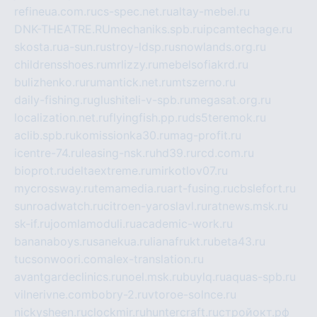
refineua.com.ru
cs-spec.net.ru
altay-mebel.ru
DNK-THEATRE.RU
mechaniks.spb.ru
ipcamtechage.ru
skosta.ru
a-sun.ru
stroy-ldsp.ru
snowlands.org.ru
childrensshoes.ru
mrlizzy.ru
mebelsofiakrd.ru
bulizhenko.ru
rumantick.net.ru
mtszerno.ru
daily-fishing.ru
glushiteli-v-spb.ru
megasat.org.ru
localization.net.ru
flyingfish.pp.ru
ds5teremok.ru
aclib.spb.ru
komissionka30.ru
mag-profit.ru
icentre-74.ru
leasing-nsk.ru
hd39.ru
rcd.com.ru
bioprot.ru
deltaextreme.ru
mirkotlov07.ru
mycrossway.ru
temamedia.ru
art-fusing.ru
cbslefort.ru
sunroadwatch.ru
citroen-yaroslavl.ru
ratnews.msk.ru
sk-if.ru
joomlamoduli.ru
academic-work.ru
bananaboys.ru
sanekua.ru
lianafrukt.ru
beta43.ru
tucsonwoori.com
alex-translation.ru
avantgardeclinics.ru
noel.msk.ru
buylq.ru
aquas-spb.ru
vilnerivne.com
bobry-2.ru
vtoroe-solnce.ru
nickysheen.ru
clockmir.ru
huntercraft.ru
стройокт.рф