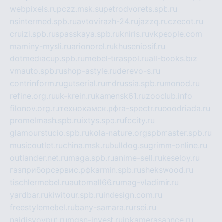
webpixels.ru
pczz.msk.su
petrodvorets.spb.ru
nsintermed.spb.ru
avtovirazh-24.ru
jazzq.ru
czecot.ru
cruizi.spb.ru
spasskaya.spb.ru
kniris.ru
vkpeople.com
maminy-mysli.ru
arionorel.ru
khuseniosif.ru
dotmediacup.spb.ru
mebel-tiraspol.ru
all-books.biz
vmauto.spb.ru
shop-astyle.ru
derevo-s.ru
contrinform.ru
gutserial.ru
mdrussia.spb.ru
monod.ru
refine.org.ru
uk-krein.ru
kamensk61.ru
zooclub.info
filonov.org.ru
технокамск.рф
ra-spectr.ru
ooodriada.ru
promelmash.spb.ru
ixtys.spb.ru
fccity.ru
glamourstudio.spb.ru
kola-nature.org
spbmaster.spb.ru
musicoutlet.ru
china.msk.ru
bulldog.su
grimm-online.ru
outlander.net.ru
maga.spb.ru
anime-sell.ru
keseloy.ru
газприборсервис.рф
karmin.spb.ru
shekswood.ru
tischlermebel.ru
automall66.ru
mag-vladimir.ru
yardbar.ru
kiwitour.spb.ru
indesign.com.ru
freestylemebel.ru
bany-samara.ru
rsei.ru
naidisvoyput.ru
mgsn-invest.ru
ipkamerasannce.ru