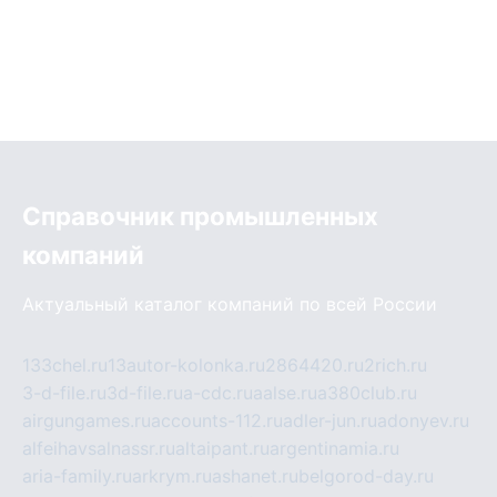
Справочник промышленных
компаний
Актуальный каталог компаний по всей России
133chel.ru
13autor-kolonka.ru
2864420.ru
2rich.ru
3-d-file.ru
3d-file.ru
a-cdc.ru
aalse.ru
a380club.ru
airgungames.ru
accounts-112.ru
adler-jun.ru
adonyev.ru
alfeihavsalnassr.ru
altaipant.ru
argentinamia.ru
aria-family.ru
arkrym.ru
ashanet.ru
belgorod-day.ru