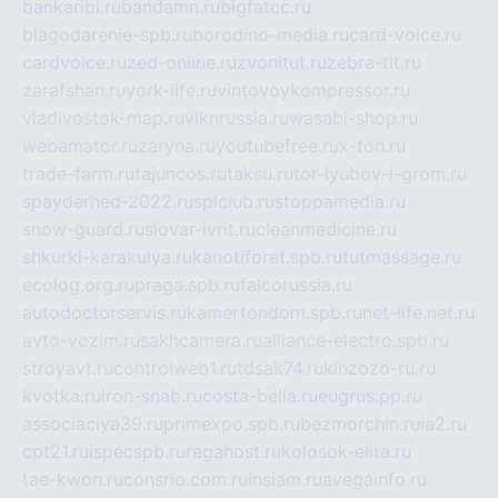
bankaribi.ru
bandamn.ru
bigfatcc.ru
blagodarenie-spb.ru
borodino-media.ru
card-voice.ru
cardvoice.ru
zed-online.ru
zvonitut.ru
zebra-tlt.ru
zarafshan.ru
york-life.ru
vintovoykompressor.ru
vladivostok-map.ru
vlknrussia.ru
wasabi-shop.ru
webamator.ru
zaryna.ru
youtubefree.ru
x-ton.ru
trade-farm.ru
tajuncos.ru
taksu.ru
tor-lyubov-i-grom.ru
spayderhed-2022.ru
splclub.ru
stoppamedia.ru
snow-guard.ru
slovar-ivrit.ru
cleanmedicine.ru
shkurki-karakulya.ru
kanotiforet.spb.ru
tutmassage.ru
ecolog.org.ru
praga.spb.ru
falcorussia.ru
autodoctorservis.ru
kamertondom.spb.ru
net-life.net.ru
avto-vozim.ru
sakhcamera.ru
alliance-electro.spb.ru
stroyavt.ru
controlweb1.ru
tdsak74.ru
kinzozo-ru.ru
kvotka.ru
iron-snab.ru
costa-bella.ru
eugrus.pp.ru
associaciya39.ru
primexpo.spb.ru
bezmorchin.ru
ia2.ru
cpt21.ru
ispecspb.ru
regahost.ru
kolosok-elita.ru
tae-kwon.ru
consrio.com.ru
insiam.ru
avegainfo.ru