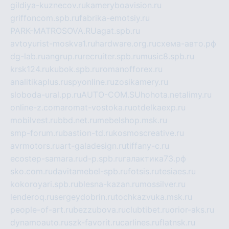
gildiya-kuznecov.ru
kameryboavision.ru
griffoncom.spb.ru
fabrika-emotsiy.ru
PARK-MATROSOVA.RU
agat.spb.ru
avtoyurist-moskva1.ru
hardware.org.ru
схема-авто.рф
dg-lab.ru
angrup.ru
recruiter.spb.ru
music8.spb.ru
krsk124.ru
kubok.spb.ru
romanofforex.ru
analitikaplus.ru
spyonline.ru
zosikamery.ru
sloboda-ural.pp.ru
AUTO-COM.SU
hohota.net
alimy.ru
online-z.com
aromat-vostoka.ru
otdelkaexp.ru
mobilvest.ru
bbd.net.ru
mebelshop.msk.ru
smp-forum.ru
bastion-td.ru
kosmoscreative.ru
avrmotors.ru
art-galadesign.ru
tiffany-c.ru
ecostep-samara.ru
d-p.spb.ru
галактика73.рф
sko.com.ru
davitamebel-spb.ru
fotsis.ru
tesiaes.ru
kokoroyari.spb.ru
blesna-kazan.ru
mossilver.ru
lenderoq.ru
sergeydobrin.ru
tochkazvuka.msk.ru
people-of-art.ru
bezzubova.ru
clubtibet.ru
orior-aks.ru
dynamoauto.ru
szk-favorit.ru
carlines.ru
flatnsk.ru