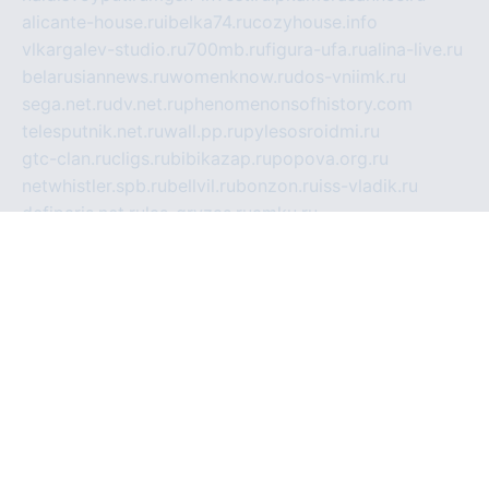
alicante-house.ru
ibelka74.ru
cozyhouse.info
vlkargalev-studio.ru
700mb.ru
figura-ufa.ru
alina-live.ru
belarusiannews.ru
womenknow.ru
dos-vniimk.ru
sega.net.ru
dv.net.ru
phenomenonsofhistory.com
telesputnik.net.ru
wall.pp.ru
pylesosroidmi.ru
gtc-clan.ru
cligs.ru
bibikazap.ru
popova.org.ru
netwhistler.spb.ru
bellvil.ru
bonzon.ru
iss-vladik.ru
defiparis.net.ru
las-gryzas.ru
amku.ru
electednews.spb.ru
feather.org.ru
spar72.ru
tankiigri.ru
dominus.com.ru
ibtree.ru
sanykool.pp.ru
unixlib.org.ru
menatep.spb.ru
gartenterrassen.ru
printeka.ru
skvozilka.com.ru
parkovka-pub.ru
lovemobi.ru
art-ru.ru
emulatorz.com.ru
alucomp.com.ru
tatforum.com.ru
alternativa-profi.ru
dermakler.ru
artsurvey.ru
aredir.ru
khimspas.ru
centr-maxi.ru
2018r.ru
bort-stomer-defort.ru
professional2.ru
gibsons.ru
artselena.ru
art-pilot.ru
ingredient.spb.ru
npfpolimer.spb.ru
argentum.spb.ru
hom-edu.ru