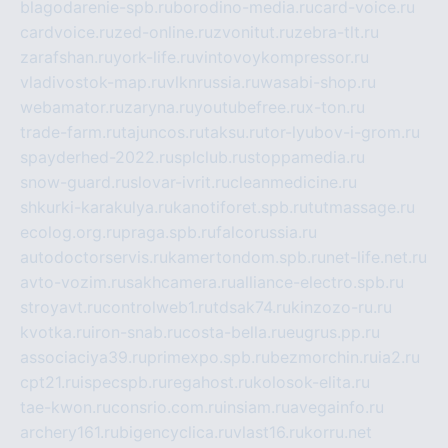
blagodarenie-spb.ru
borodino-media.ru
card-voice.ru
cardvoice.ru
zed-online.ru
zvonitut.ru
zebra-tlt.ru
zarafshan.ru
york-life.ru
vintovoykompressor.ru
vladivostok-map.ru
vlknrussia.ru
wasabi-shop.ru
webamator.ru
zaryna.ru
youtubefree.ru
x-ton.ru
trade-farm.ru
tajuncos.ru
taksu.ru
tor-lyubov-i-grom.ru
spayderhed-2022.ru
splclub.ru
stoppamedia.ru
snow-guard.ru
slovar-ivrit.ru
cleanmedicine.ru
shkurki-karakulya.ru
kanotiforet.spb.ru
tutmassage.ru
ecolog.org.ru
praga.spb.ru
falcorussia.ru
autodoctorservis.ru
kamertondom.spb.ru
net-life.net.ru
avto-vozim.ru
sakhcamera.ru
alliance-electro.spb.ru
stroyavt.ru
controlweb1.ru
tdsak74.ru
kinzozo-ru.ru
kvotka.ru
iron-snab.ru
costa-bella.ru
eugrus.pp.ru
associaciya39.ru
primexpo.spb.ru
bezmorchin.ru
ia2.ru
cpt21.ru
ispecspb.ru
regahost.ru
kolosok-elita.ru
tae-kwon.ru
consrio.com.ru
insiam.ru
avegainfo.ru
archery161.ru
bigencyclica.ru
vlast16.ru
korru.net