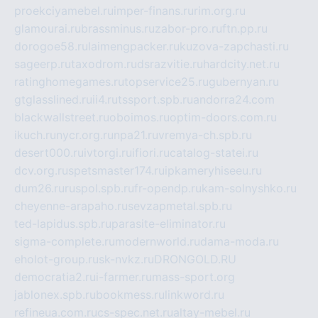
proekciyamebel.ru
imper-finans.ru
rim.org.ru
glamourai.ru
brassminus.ru
zabor-pro.ru
ftn.pp.ru
dorogoe58.ru
laimengpacker.ru
kuzova-zapchasti.ru
sageerp.ru
taxodrom.ru
dsrazvitie.ru
hardcity.net.ru
ratinghomegames.ru
topservice25.ru
gubernyan.ru
gtglasslined.ru
ii4.ru
tssport.spb.ru
andorra24.com
blackwallstreet.ru
oboimos.ru
optim-doors.com.ru
ikuch.ru
nycr.org.ru
npa21.ru
vremya-ch.spb.ru
desert000.ru
ivtorgi.ru
ifiori.ru
catalog-statei.ru
dcv.org.ru
spetsmaster174.ru
ipkameryhiseeu.ru
dum26.ru
ruspol.spb.ru
fr-opendp.ru
kam-solnyshko.ru
cheyenne-arapaho.ru
sevzapmetal.spb.ru
ted-lapidus.spb.ru
parasite-eliminator.ru
sigma-complete.ru
modernworld.ru
dama-moda.ru
eholot-group.ru
sk-nvkz.ru
DRONGOLD.RU
democratia2.ru
i-farmer.ru
mass-sport.org
jablonex.spb.ru
bookmess.ru
linkword.ru
refineua.com.ru
cs-spec.net.ru
altay-mebel.ru