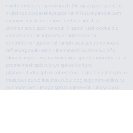
nsintermed.spb.ru
avtovirazh-24.ru
jazzq.ru
czecot.ru
cruizi.spb.ru
spasskaya.spb.ru
kniris.ru
vkpeople.com
maminy-mysli.ru
arionorel.ru
khuseniosif.ru
dotmediacup.spb.ru
mebel-tiraspol.ru
all-books.biz
vmauto.spb.ru
shop-astyle.ru
derevo-s.ru
contrinform.ru
gutserial.ru
mdrussia.spb.ru
monod.ru
refine.org.ru
uk-krein.ru
kamensk61.ru
zooclub.info
filonov.org.ru
технокамск.рф
ra-spectr.ru
ooodriada.ru
promelmash.spb.ru
ixtys.spb.ru
fccity.ru
glamourstudio.spb.ru
kola-nature.org
spbmaster.spb.ru
musicoutlet.ru
china.msk.ru
bulldog.su
grimm-online.ru
outlander.net.ru
maga.spb.ru
anime-sell.ru
keseloy.ru
газприборсервис.рф
karmin.spb.ru
shekswood.ru
tischlermebel.ru
automall66.ru
mag-vladimir.ru
yardbar.ru
kiwitour.spb.ru
indesign.com.ru
freestylemebel.ru
bany-samara.ru
rsei.ru
naidisvoyput.ru
mgsn-invest.ru
ipkamerasannce.ru
alicante-house.ru
ibelka74.ru
cozyhouse.info