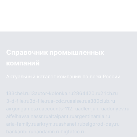
Справочник промышленных
компаний
Актуальный каталог компаний по всей России
133chel.ru
13autor-kolonka.ru
2864420.ru
2rich.ru
3-d-file.ru
3d-file.ru
a-cdc.ru
aalse.ru
a380club.ru
airgungames.ru
accounts-112.ru
adler-jun.ru
adonyev.ru
alfeihavsalnassr.ru
altaipant.ru
argentinamia.ru
aria-family.ru
arkrym.ru
ashanet.ru
belgorod-day.ru
bankaribi.ru
bandamn.ru
bigfatcc.ru