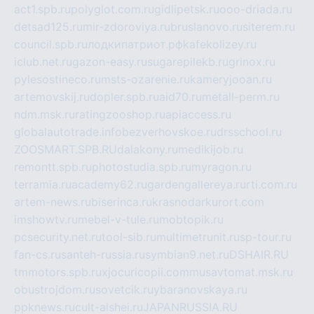
act1.spb.ru
polyglot.com.ru
gidlipetsk.ru
ooo-driada.ru
detsad125.ru
mir-zdoroviya.ru
bruslanovo.ru
siterem.ru
council.spb.ru
лодкипатриот.рф
kafekolizey.ru
iclub.net.ru
gazon-easy.ru
sugarepilekb.ru
grinox.ru
pylesostineco.ru
msts-ozarenie.ru
kameryjooan.ru
artemovskij.ru
dopler.spb.ru
aid70.ru
metall-perm.ru
ndm.msk.ru
ratingzooshop.ru
apiaccess.ru
globalautotrade.info
bezverhovskoe.ru
drsschool.ru
ZOOSMART.SPB.RU
dalakony.ru
medikijob.ru
remontt.spb.ru
photostudia.spb.ru
myragon.ru
terramia.ru
academy62.ru
gardengallereya.ru
rti.com.ru
artem-news.ru
biserinca.ru
krasnodarkurort.com
imshowtv.ru
mebel-v-tule.ru
mobtopik.ru
pcsecurity.net.ru
tool-sib.ru
multimetrunit.ru
sp-tour.ru
fan-cs.ru
santeh-russia.ru
symbian9.net.ru
DSHAIR.RU
tmmotors.spb.ru
xjocuricopii.com
musavtomat.msk.ru
obustrojdom.ru
sovetcik.ru
ybaranovskaya.ru
ppknews.ru
cult-alshei.ru
JAPANRUSSIA.RU