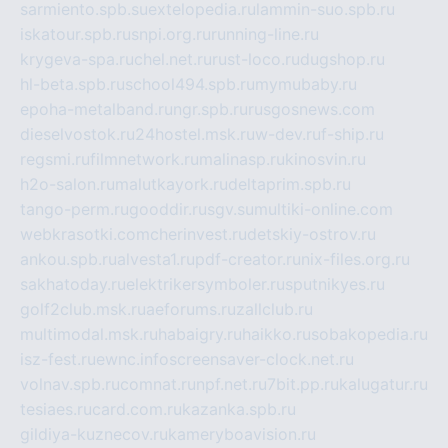
sarmiento.spb.su
extelopedia.ru
lammin-suo.spb.ru
iskatour.spb.ru
snpi.org.ru
running-line.ru
krygeva-spa.ru
chel.net.ru
rust-loco.ru
dugshop.ru
hl-beta.spb.ru
school494.spb.ru
mymubaby.ru
epoha-metalband.ru
ngr.spb.ru
rusgosnews.com
dieselvostok.ru
24hostel.msk.ru
w-dev.ru
f-ship.ru
regsmi.ru
filmnetwork.ru
malinasp.ru
kinosvin.ru
h2o-salon.ru
malutkayork.ru
deltaprim.spb.ru
tango-perm.ru
gooddir.ru
sgv.su
multiki-online.com
webkrasotki.com
cherinvest.ru
detskiy-ostrov.ru
ankou.spb.ru
alvesta1.ru
pdf-creator.ru
nix-files.org.ru
sakhatoday.ru
elektrikersymboler.ru
sputnikyes.ru
golf2club.msk.ru
aeforums.ru
zallclub.ru
multimodal.msk.ru
habaigry.ru
haikko.ru
sobakopedia.ru
isz-fest.ru
ewnc.info
screensaver-clock.net.ru
volnav.spb.ru
comnat.ru
npf.net.ru
7bit.pp.ru
kalugatur.ru
tesiaes.ru
card.com.ru
kazanka.spb.ru
gildiya-kuznecov.ru
kameryboavision.ru