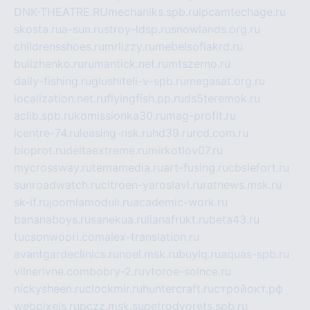
DNK-THEATRE.RU
mechaniks.spb.ru
ipcamtechage.ru
skosta.ru
a-sun.ru
stroy-ldsp.ru
snowlands.org.ru
childrensshoes.ru
mrlizzy.ru
mebelsofiakrd.ru
bulizhenko.ru
rumantick.net.ru
mtszerno.ru
daily-fishing.ru
glushiteli-v-spb.ru
megasat.org.ru
localization.net.ru
flyingfish.pp.ru
ds5teremok.ru
aclib.spb.ru
komissionka30.ru
mag-profit.ru
icentre-74.ru
leasing-nsk.ru
hd39.ru
rcd.com.ru
bioprot.ru
deltaextreme.ru
mirkotlov07.ru
mycrossway.ru
temamedia.ru
art-fusing.ru
cbslefort.ru
sunroadwatch.ru
citroen-yaroslavl.ru
ratnews.msk.ru
sk-if.ru
joomlamoduli.ru
academic-work.ru
bananaboys.ru
sanekua.ru
lianafrukt.ru
beta43.ru
tucsonwoori.com
alex-translation.ru
avantgardeclinics.ru
noel.msk.ru
buylq.ru
aquas-spb.ru
vilnerivne.com
bobry-2.ru
vtoroe-solnce.ru
nickysheen.ru
clockmir.ru
huntercraft.ru
стройокт.рф
webpixels.ru
pczz.msk.su
petrodvorets.spb.ru