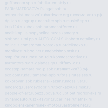
griffoncom.spb.ru
fabrika-emotsiy.ru
PARK-MATROSOVA.RU
agat.spb.ru
avtoyurist-moskva1.ru
hardware.org.ru
схема-авто.рф
dg-lab.ru
angrup.ru
recruiter.spb.ru
music8.spb.ru
krsk124.ru
kubok.spb.ru
romanofforex.ru
analitikaplus.ru
spyonline.ru
zosikamery.ru
sloboda-ural.pp.ru
AUTO-COM.SU
hohota.net
alimy.ru
online-z.com
aromat-vostoka.ru
otdelkaexp.ru
mobilvest.ru
bbd.net.ru
mebelshop.msk.ru
smp-forum.ru
bastion-td.ru
kosmoscreative.ru
avrmotors.ru
art-galadesign.ru
tiffany-c.ru
ecostep-samara.ru
d-p.spb.ru
галактика73.рф
sko.com.ru
davitamebel-spb.ru
fotsis.ru
tesiaes.ru
kokoroyari.spb.ru
blesna-kazan.ru
mossilver.ru
lenderoq.ru
sergeydobrin.ru
tochkazvuka.msk.ru
people-of-art.ru
bezzubova.ru
clubtibet.ru
orior-aks.ru
dynamoauto.ru
szk-favorit.ru
carlines.ru
flatnsk.ru
kingbolenskaner.ru
alex-motor.ru
astroline.net.ru