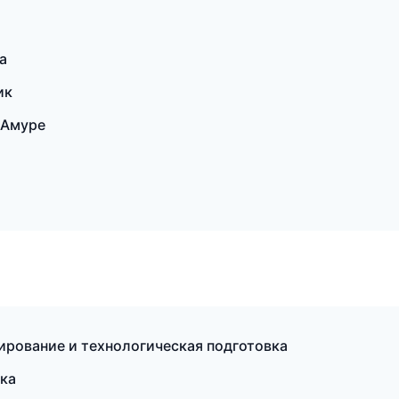
а
ик
-Амуре
рование и технологическая подготовка
ка