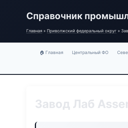
Справочник промышл
Главная
»
Приволжский федеральный округ
» Зав
🏠 Главная
Центральный ФО
Севе
Завод Лаб Asse