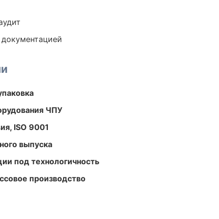
аудит
е документацией
ми
упаковка
орудования ЧПУ
ия, ISO 9001
ного выпуска
ции под технологичность
ассовое производство