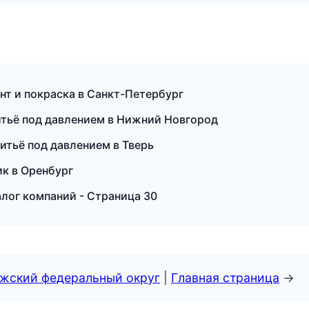
нт и покраска в Санкт-Петербург
итьё под давлением в Нижний Новгород
итьё под давлением в Тверь
ик в Оренбург
лог компаний - Страница 30
лжский федеральный округ
|
Главная страница
→