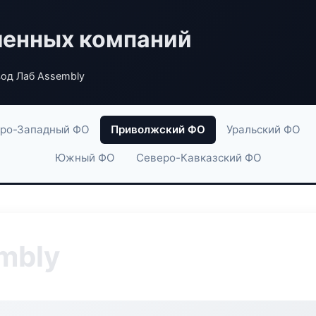
енных компаний
од Лаб Assembly
ро-Западный ФО
Приволжский ФО
Уральский ФО
Южный ФО
Северо-Кавказский ФО
mbly