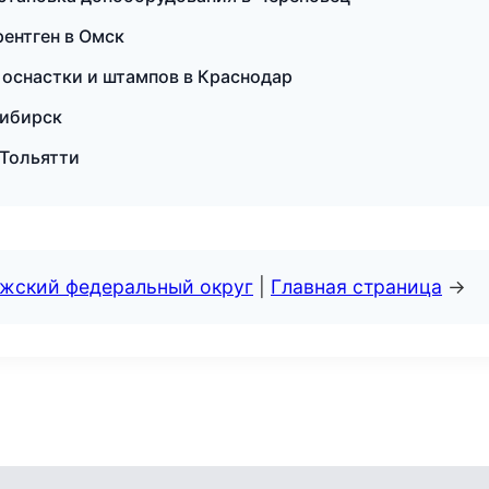
рентген в Омск
ие оснастки и штампов в Краснодар
сибирск
 Тольятти
лжский федеральный округ
|
Главная страница
→