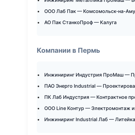
Инжиниринг Металлика ПроМаш — В
ООО Лаб Пак — Комсомольск-на-Ам
АО Пак СтанкоПроф — Калуга
Компании в Пермь
Инжиниринг Индустрия ПроМаш — П
ПАО Энерго Industrial — Проектиров
ПК Лаб Индустрия — Контрактное пр
ООО Line Контур — Электромонтаж и
Инжиниринг Industrial Лаб — Литейк