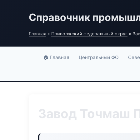
Справочник промышл
Главная
»
Приволжский федеральный округ
» За
🏠 Главная
Центральный ФО
Севе
Завод Точмаш