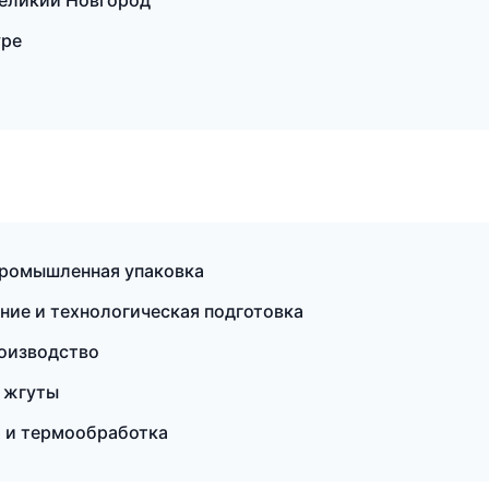
еликий Новгород
уре
ромышленная упаковка
ание и технологическая подготовка
оизводство
 жгуты
а и термообработка