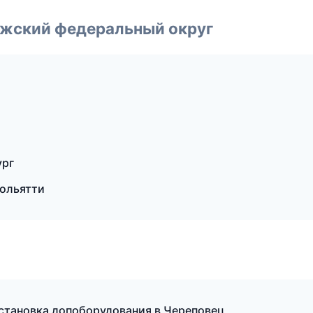
лжский федеральный округ
ург
Тольятти
 установка допоборудования в Череповец