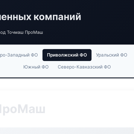
енных компаний
вод Точмаш ПроМаш
ро-Западный ФО
Приволжский ФО
Уральский ФО
Южный ФО
Северо-Кавказский ФО
 ПроМаш