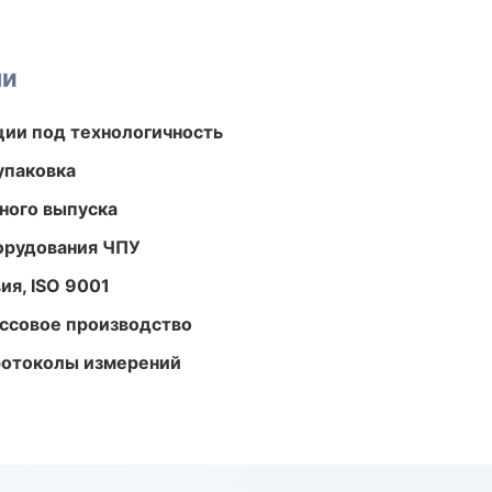
ми
ции под технологичность
упаковка
ного выпуска
орудования ЧПУ
ия, ISO 9001
ассовое производство
ротоколы измерений