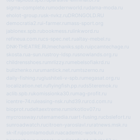
sigma-complete.ru
modernworld.ru
dama-moda.ru
eholot-group.ru
sk-nvkz.ru
DRONGOLD.RU
democratia2.ru
i-farmer.ru
mass-sport.org
jablonex.spb.ru
bookmess.ru
linkword.ru
refineua.com.ru
cs-spec.net.ru
altay-mebel.ru
DNK-THEATRE.RU
mechaniks.spb.ru
ipcamtechage.ru
skosta.ru
a-sun.ru
stroy-ldsp.ru
snowlands.org.ru
childrensshoes.ru
mrlizzy.ru
mebelsofiakrd.ru
bulizhenko.ru
rumantick.net.ru
mtszerno.ru
daily-fishing.ru
glushiteli-v-spb.ru
megasat.org.ru
localization.net.ru
flyingfish.pp.ru
ds5teremok.ru
aclib.spb.ru
komissionka30.ru
mag-profit.ru
icentre-74.ru
leasing-nsk.ru
hd39.ru
rcd.com.ru
bioprot.ru
deltaextreme.ru
mirkotlov07.ru
mycrossway.ru
temamedia.ru
art-fusing.ru
cbslefort.ru
sunroadwatch.ru
citroen-yaroslavl.ru
ratnews.msk.ru
sk-if.ru
joomlamoduli.ru
academic-work.ru