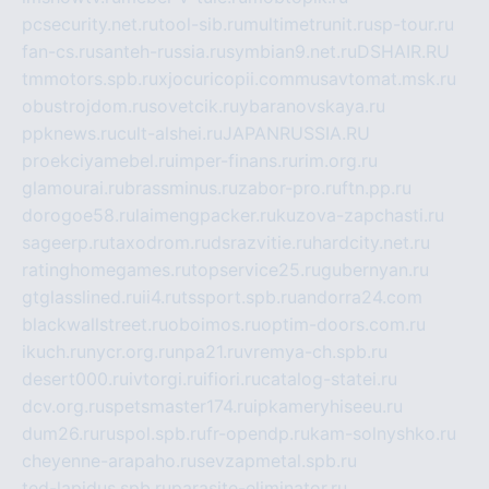
pcsecurity.net.ru
tool-sib.ru
multimetrunit.ru
sp-tour.ru
fan-cs.ru
santeh-russia.ru
symbian9.net.ru
DSHAIR.RU
tmmotors.spb.ru
xjocuricopii.com
musavtomat.msk.ru
obustrojdom.ru
sovetcik.ru
ybaranovskaya.ru
ppknews.ru
cult-alshei.ru
JAPANRUSSIA.RU
proekciyamebel.ru
imper-finans.ru
rim.org.ru
glamourai.ru
brassminus.ru
zabor-pro.ru
ftn.pp.ru
dorogoe58.ru
laimengpacker.ru
kuzova-zapchasti.ru
sageerp.ru
taxodrom.ru
dsrazvitie.ru
hardcity.net.ru
ratinghomegames.ru
topservice25.ru
gubernyan.ru
gtglasslined.ru
ii4.ru
tssport.spb.ru
andorra24.com
blackwallstreet.ru
oboimos.ru
optim-doors.com.ru
ikuch.ru
nycr.org.ru
npa21.ru
vremya-ch.spb.ru
desert000.ru
ivtorgi.ru
ifiori.ru
catalog-statei.ru
dcv.org.ru
spetsmaster174.ru
ipkameryhiseeu.ru
dum26.ru
ruspol.spb.ru
fr-opendp.ru
kam-solnyshko.ru
cheyenne-arapaho.ru
sevzapmetal.spb.ru
ted-lapidus.spb.ru
parasite-eliminator.ru