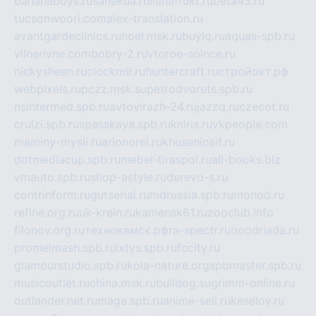
bananaboys.ru
sanekua.ru
lianafrukt.ru
beta43.ru
tucsonwoori.com
alex-translation.ru
avantgardeclinics.ru
noel.msk.ru
buylq.ru
aquas-spb.ru
vilnerivne.com
bobry-2.ru
vtoroe-solnce.ru
nickysheen.ru
clockmir.ru
huntercraft.ru
стройокт.рф
webpixels.ru
pczz.msk.su
petrodvorets.spb.ru
nsintermed.spb.ru
avtovirazh-24.ru
jazzq.ru
czecot.ru
cruizi.spb.ru
spasskaya.spb.ru
kniris.ru
vkpeople.com
maminy-mysli.ru
arionorel.ru
khuseniosif.ru
dotmediacup.spb.ru
mebel-tiraspol.ru
all-books.biz
vmauto.spb.ru
shop-astyle.ru
derevo-s.ru
contrinform.ru
gutserial.ru
mdrussia.spb.ru
monod.ru
refine.org.ru
uk-krein.ru
kamensk61.ru
zooclub.info
filonov.org.ru
технокамск.рф
ra-spectr.ru
ooodriada.ru
promelmash.spb.ru
ixtys.spb.ru
fccity.ru
glamourstudio.spb.ru
kola-nature.org
spbmaster.spb.ru
musicoutlet.ru
china.msk.ru
bulldog.su
grimm-online.ru
outlander.net.ru
maga.spb.ru
anime-sell.ru
keseloy.ru