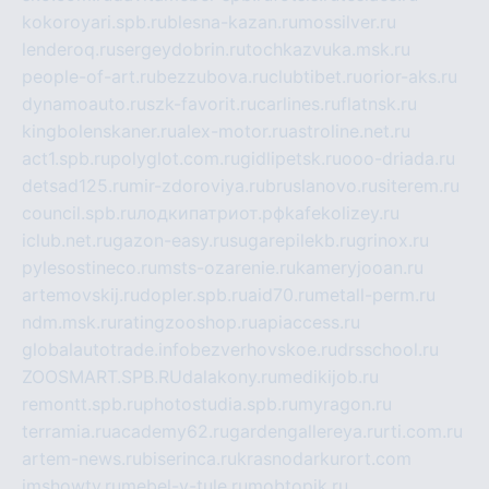
kokoroyari.spb.ru
blesna-kazan.ru
mossilver.ru
lenderoq.ru
sergeydobrin.ru
tochkazvuka.msk.ru
people-of-art.ru
bezzubova.ru
clubtibet.ru
orior-aks.ru
dynamoauto.ru
szk-favorit.ru
carlines.ru
flatnsk.ru
kingbolenskaner.ru
alex-motor.ru
astroline.net.ru
act1.spb.ru
polyglot.com.ru
gidlipetsk.ru
ooo-driada.ru
detsad125.ru
mir-zdoroviya.ru
bruslanovo.ru
siterem.ru
council.spb.ru
лодкипатриот.рф
kafekolizey.ru
iclub.net.ru
gazon-easy.ru
sugarepilekb.ru
grinox.ru
pylesostineco.ru
msts-ozarenie.ru
kameryjooan.ru
artemovskij.ru
dopler.spb.ru
aid70.ru
metall-perm.ru
ndm.msk.ru
ratingzooshop.ru
apiaccess.ru
globalautotrade.info
bezverhovskoe.ru
drsschool.ru
ZOOSMART.SPB.RU
dalakony.ru
medikijob.ru
remontt.spb.ru
photostudia.spb.ru
myragon.ru
terramia.ru
academy62.ru
gardengallereya.ru
rti.com.ru
artem-news.ru
biserinca.ru
krasnodarkurort.com
imshowtv.ru
mebel-v-tule.ru
mobtopik.ru