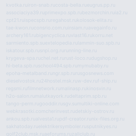
kvotka.ru
iron-snab.ru
costa-bella.ru
eugrus.pp.ru
associaciya39.ru
primexpo.spb.ru
bezmorchin.ru
ia2.ru
cpt21.ru
ispecspb.ru
regahost.ru
kolosok-elita.ru
tae-kwon.ru
consrio.com.ru
insiam.ru
avegainfo.ru
archery161.ru
bigencyclica.ru
vlast16.ru
korru.net
sarmiento.spb.su
extelopedia.ru
lammin-suo.spb.ru
iskatour.spb.ru
snpi.org.ru
running-line.ru
krygeva-spa.ru
chel.net.ru
rust-loco.ru
dugshop.ru
hl-beta.spb.ru
school494.spb.ru
mymubaby.ru
epoha-metalband.ru
ngr.spb.ru
rusgosnews.com
dieselvostok.ru
24hostel.msk.ru
w-dev.ru
f-ship.ru
regsmi.ru
filmnetwork.ru
malinasp.ru
kinosvin.ru
h2o-salon.ru
malutkayork.ru
deltaprim.spb.ru
tango-perm.ru
gooddir.ru
sgv.su
multiki-online.com
webkrasotki.com
cherinvest.ru
detskiy-ostrov.ru
ankou.spb.ru
alvesta1.ru
pdf-creator.ru
nix-files.org.ru
sakhatoday.ru
elektrikersymboler.ru
sputnikyes.ru
golf2club.msk.ru
aeforums.ru
zallclub.ru