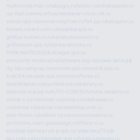
multimodal.msk.ru
habaigry.ru
haikko.ru
sobakopedia.ru
isz-fest.ru
ewnc.info
screensaver-clock.net.ru
volnav.spb.ru
comnat.ru
npf.net.ru
7bit.pp.ru
kalugatur.ru
tesiaes.ru
card.com.ru
kazanka.spb.ru
gildiya-kuznecov.ru
kameryboavision.ru
griffoncom.spb.ru
fabrika-emotsiy.ru
PARK-MATROSOVA.RU
agat.spb.ru
avtoyurist-moskva1.ru
hardware.org.ru
схема-авто.рф
dg-lab.ru
angrup.ru
recruiter.spb.ru
music8.spb.ru
krsk124.ru
kubok.spb.ru
romanofforex.ru
analitikaplus.ru
spyonline.ru
zosikamery.ru
sloboda-ural.pp.ru
AUTO-COM.SU
hohota.net
alimy.ru
online-z.com
aromat-vostoka.ru
otdelkaexp.ru
mobilvest.ru
bbd.net.ru
mebelshop.msk.ru
smp-forum.ru
bastion-td.ru
kosmoscreative.ru
avrmotors.ru
art-galadesign.ru
tiffany-c.ru
ecostep-samara.ru
d-p.spb.ru
галактика73.рф
sko.com.ru
davitamebel-spb.ru
fotsis.ru
tesiaes.ru