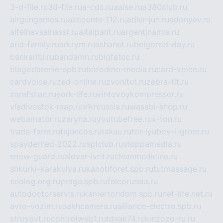
3-d-file.ru
3d-file.ru
a-cdc.ru
aalse.ru
a380club.ru
airgungames.ru
accounts-112.ru
adler-jun.ru
adonyev.ru
alfeihavsalnassr.ru
altaipant.ru
argentinamia.ru
aria-family.ru
arkrym.ru
ashanet.ru
belgorod-day.ru
bankaribi.ru
bandamn.ru
bigfatcc.ru
blagodarenie-spb.ru
borodino-media.ru
card-voice.ru
cardvoice.ru
zed-online.ru
zvonitut.ru
zebra-tlt.ru
zarafshan.ru
york-life.ru
vintovoykompressor.ru
vladivostok-map.ru
vlknrussia.ru
wasabi-shop.ru
webamator.ru
zaryna.ru
youtubefree.ru
x-ton.ru
trade-farm.ru
tajuncos.ru
taksu.ru
tor-lyubov-i-grom.ru
spayderhed-2022.ru
splclub.ru
stoppamedia.ru
snow-guard.ru
slovar-ivrit.ru
cleanmedicine.ru
shkurki-karakulya.ru
kanotiforet.spb.ru
tutmassage.ru
ecolog.org.ru
praga.spb.ru
falcorussia.ru
autodoctorservis.ru
kamertondom.spb.ru
net-life.net.ru
avto-vozim.ru
sakhcamera.ru
alliance-electro.spb.ru
stroyavt.ru
controlweb1.ru
tdsak74.ru
kinzozo-ru.ru