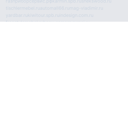
газприборсервис.рф
karmin.spb.ru
shekswood.ru
tischlermebel.ru
automall66.ru
mag-vladimir.ru
yardbar.ru
kiwitour.spb.ru
indesign.com.ru
freestylemebel.ru
bany-samara.ru
rsei.ru
naidisvoyput.ru
mgsn-invest.ru
ipkamerasannce.ru
alicante-house.ru
ibelka74.ru
cozyhouse.info
vlkargalev-studio.ru
700mb.ru
figura-ufa.ru
alina-live.ru
belarusiannews.ru
womenknow.ru
dos-vniimk.ru
sega.net.ru
dv.net.ru
phenomenonsofhistory.com
telesputnik.net.ru
wall.pp.ru
pylesosroidmi.ru
gtc-clan.ru
cligs.ru
bibikazap.ru
popova.org.ru
netwhistler.spb.ru
bellvil.ru
bonzon.ru
iss-vladik.ru
defiparis.net.ru
las-gryzas.ru
amku.ru
electednews.spb.ru
feather.org.ru
spar72.ru
tankiigri.ru
dominus.com.ru
ibtree.ru
sanykool.pp.ru
unixlib.org.ru
menatep.spb.ru
gartenterrassen.ru
printeka.ru
skvozilka.com.ru
parkovka-pub.ru
lovemobi.ru
art-ru.ru
emulatorz.com.ru
alucomp.com.ru
tatforum.com.ru