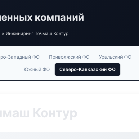
енных компаний
г
» Инжиниринг Точмаш Контур
ро-Западный ФО
Приволжский ФО
Уральский ФО
Южный ФО
Северо-Кавказский ФО
чмаш Контур