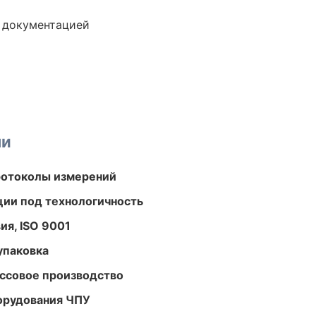
е документацией
ми
ротоколы измерений
ции под технологичность
ия, ISO 9001
упаковка
ассовое производство
орудования ЧПУ