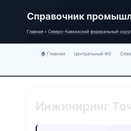
Справочник промышл
Главная
»
Северо-Кавказский федеральный окру
🏠 Главная
Центральный ФО
Севе
Инжиниринг То