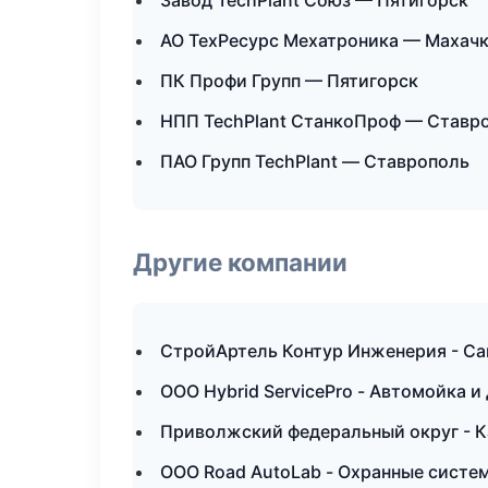
Завод TechPlant Союз — Пятигорск
АО ТехРесурс Мехатроника — Махач
ПК Профи Групп — Пятигорск
НПП TechPlant СтанкоПроф — Ставр
ПАО Групп TechPlant — Ставрополь
Другие компании
СтройАртель Контур Инженерия - Са
ООО Hybrid ServicePro - Автомойка и
Приволжский федеральный округ - К
ООО Road AutoLab - Охранные систем