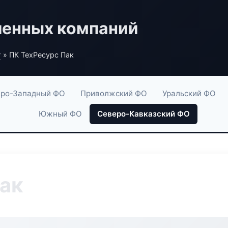
енных компаний
г
» ПК ТехРесурс Пак
ро-Западный ФО
Приволжский ФО
Уральский ФО
Южный ФО
Северо-Кавказский ФО
ак