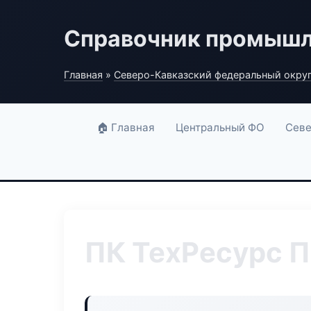
Справочник промышл
Главная
»
Северо-Кавказский федеральный окру
🏠 Главная
Центральный ФО
Севе
ПК ТехРесурс П