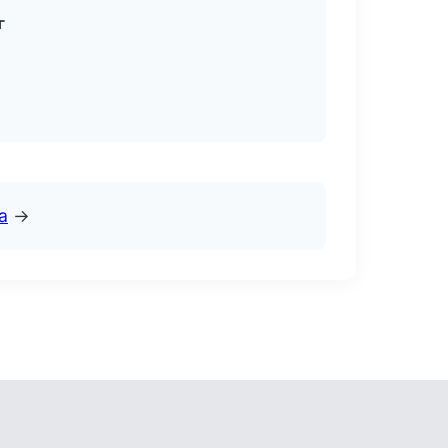
г
а
→