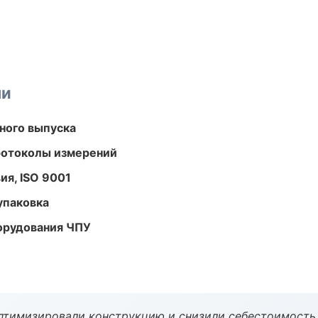
ми
ного выпуска
ротоколы измерений
ия, ISO 9001
упаковка
орудования ЧПУ
птимизировали конструкцию и снизили себестоимость