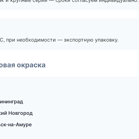
ак и крупные серии — сроки согласуем индивидуально.
ЭС, при необходимости — экспортную упаковку.
овая окраска
лининград
кий Новгород
ьск-на-Амуре