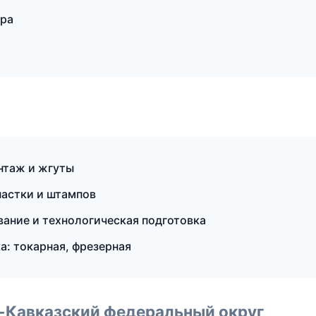
ара
нтаж и жгуты
астки и штампов
ание и технологическая подготовка
а: токарная, фрезерная
о-Кавказский федеральный округ