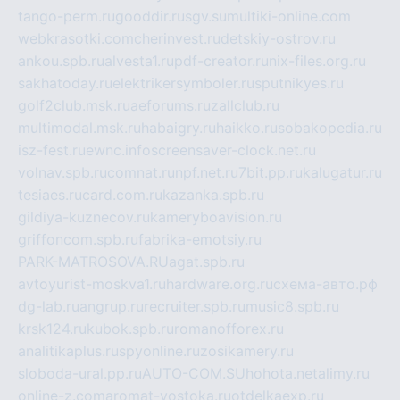
tango-perm.ru
gooddir.ru
sgv.su
multiki-online.com
webkrasotki.com
cherinvest.ru
detskiy-ostrov.ru
ankou.spb.ru
alvesta1.ru
pdf-creator.ru
nix-files.org.ru
sakhatoday.ru
elektrikersymboler.ru
sputnikyes.ru
golf2club.msk.ru
aeforums.ru
zallclub.ru
multimodal.msk.ru
habaigry.ru
haikko.ru
sobakopedia.ru
isz-fest.ru
ewnc.info
screensaver-clock.net.ru
volnav.spb.ru
comnat.ru
npf.net.ru
7bit.pp.ru
kalugatur.ru
tesiaes.ru
card.com.ru
kazanka.spb.ru
gildiya-kuznecov.ru
kameryboavision.ru
griffoncom.spb.ru
fabrika-emotsiy.ru
PARK-MATROSOVA.RU
agat.spb.ru
avtoyurist-moskva1.ru
hardware.org.ru
схема-авто.рф
dg-lab.ru
angrup.ru
recruiter.spb.ru
music8.spb.ru
krsk124.ru
kubok.spb.ru
romanofforex.ru
analitikaplus.ru
spyonline.ru
zosikamery.ru
sloboda-ural.pp.ru
AUTO-COM.SU
hohota.net
alimy.ru
online-z.com
aromat-vostoka.ru
otdelkaexp.ru