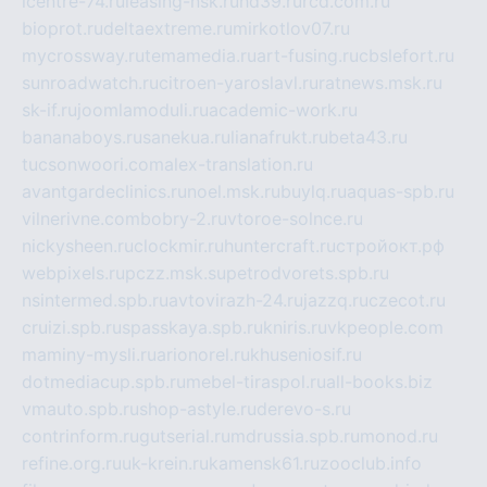
icentre-74.ru
leasing-nsk.ru
hd39.ru
rcd.com.ru
bioprot.ru
deltaextreme.ru
mirkotlov07.ru
mycrossway.ru
temamedia.ru
art-fusing.ru
cbslefort.ru
sunroadwatch.ru
citroen-yaroslavl.ru
ratnews.msk.ru
sk-if.ru
joomlamoduli.ru
academic-work.ru
bananaboys.ru
sanekua.ru
lianafrukt.ru
beta43.ru
tucsonwoori.com
alex-translation.ru
avantgardeclinics.ru
noel.msk.ru
buylq.ru
aquas-spb.ru
vilnerivne.com
bobry-2.ru
vtoroe-solnce.ru
nickysheen.ru
clockmir.ru
huntercraft.ru
стройокт.рф
webpixels.ru
pczz.msk.su
petrodvorets.spb.ru
nsintermed.spb.ru
avtovirazh-24.ru
jazzq.ru
czecot.ru
cruizi.spb.ru
spasskaya.spb.ru
kniris.ru
vkpeople.com
maminy-mysli.ru
arionorel.ru
khuseniosif.ru
dotmediacup.spb.ru
mebel-tiraspol.ru
all-books.biz
vmauto.spb.ru
shop-astyle.ru
derevo-s.ru
contrinform.ru
gutserial.ru
mdrussia.spb.ru
monod.ru
refine.org.ru
uk-krein.ru
kamensk61.ru
zooclub.info