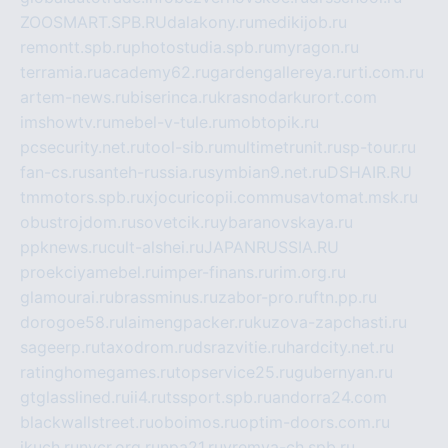
ZOOSMART.SPB.RU
dalakony.ru
medikijob.ru
remontt.spb.ru
photostudia.spb.ru
myragon.ru
terramia.ru
academy62.ru
gardengallereya.ru
rti.com.ru
artem-news.ru
biserinca.ru
krasnodarkurort.com
imshowtv.ru
mebel-v-tule.ru
mobtopik.ru
pcsecurity.net.ru
tool-sib.ru
multimetrunit.ru
sp-tour.ru
fan-cs.ru
santeh-russia.ru
symbian9.net.ru
DSHAIR.RU
tmmotors.spb.ru
xjocuricopii.com
musavtomat.msk.ru
obustrojdom.ru
sovetcik.ru
ybaranovskaya.ru
ppknews.ru
cult-alshei.ru
JAPANRUSSIA.RU
proekciyamebel.ru
imper-finans.ru
rim.org.ru
glamourai.ru
brassminus.ru
zabor-pro.ru
ftn.pp.ru
dorogoe58.ru
laimengpacker.ru
kuzova-zapchasti.ru
sageerp.ru
taxodrom.ru
dsrazvitie.ru
hardcity.net.ru
ratinghomegames.ru
topservice25.ru
gubernyan.ru
gtglasslined.ru
ii4.ru
tssport.spb.ru
andorra24.com
blackwallstreet.ru
oboimos.ru
optim-doors.com.ru
ikuch.ru
nycr.org.ru
npa21.ru
vremya-ch.spb.ru