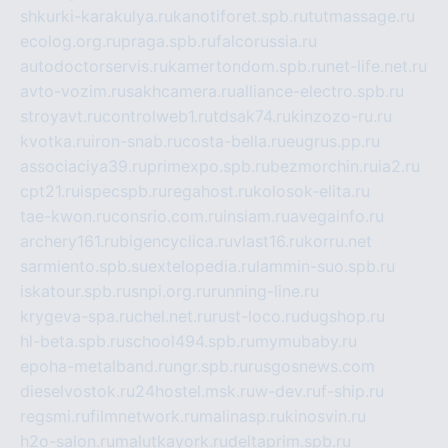
shkurki-karakulya.ru
kanotiforet.spb.ru
tutmassage.ru
ecolog.org.ru
praga.spb.ru
falcorussia.ru
autodoctorservis.ru
kamertondom.spb.ru
net-life.net.ru
avto-vozim.ru
sakhcamera.ru
alliance-electro.spb.ru
stroyavt.ru
controlweb1.ru
tdsak74.ru
kinzozo-ru.ru
kvotka.ru
iron-snab.ru
costa-bella.ru
eugrus.pp.ru
associaciya39.ru
primexpo.spb.ru
bezmorchin.ru
ia2.ru
cpt21.ru
ispecspb.ru
regahost.ru
kolosok-elita.ru
tae-kwon.ru
consrio.com.ru
insiam.ru
avegainfo.ru
archery161.ru
bigencyclica.ru
vlast16.ru
korru.net
sarmiento.spb.su
extelopedia.ru
lammin-suo.spb.ru
iskatour.spb.ru
snpi.org.ru
running-line.ru
krygeva-spa.ru
chel.net.ru
rust-loco.ru
dugshop.ru
hl-beta.spb.ru
school494.spb.ru
mymubaby.ru
epoha-metalband.ru
ngr.spb.ru
rusgosnews.com
dieselvostok.ru
24hostel.msk.ru
w-dev.ru
f-ship.ru
regsmi.ru
filmnetwork.ru
malinasp.ru
kinosvin.ru
h2o-salon.ru
malutkayork.ru
deltaprim.spb.ru