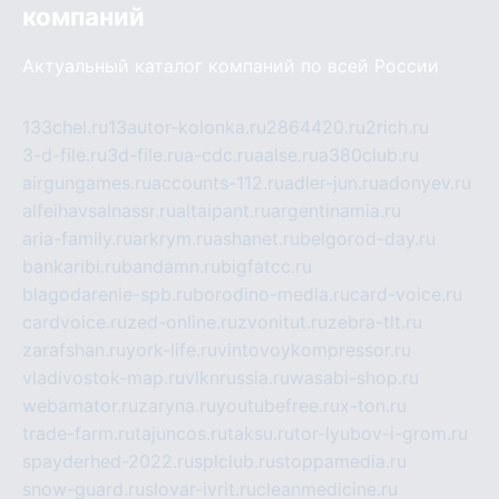
компаний
Актуальный каталог компаний по всей России
133chel.ru
13autor-kolonka.ru
2864420.ru
2rich.ru
3-d-file.ru
3d-file.ru
a-cdc.ru
aalse.ru
a380club.ru
airgungames.ru
accounts-112.ru
adler-jun.ru
adonyev.ru
alfeihavsalnassr.ru
altaipant.ru
argentinamia.ru
aria-family.ru
arkrym.ru
ashanet.ru
belgorod-day.ru
bankaribi.ru
bandamn.ru
bigfatcc.ru
blagodarenie-spb.ru
borodino-media.ru
card-voice.ru
cardvoice.ru
zed-online.ru
zvonitut.ru
zebra-tlt.ru
zarafshan.ru
york-life.ru
vintovoykompressor.ru
vladivostok-map.ru
vlknrussia.ru
wasabi-shop.ru
webamator.ru
zaryna.ru
youtubefree.ru
x-ton.ru
trade-farm.ru
tajuncos.ru
taksu.ru
tor-lyubov-i-grom.ru
spayderhed-2022.ru
splclub.ru
stoppamedia.ru
snow-guard.ru
slovar-ivrit.ru
cleanmedicine.ru