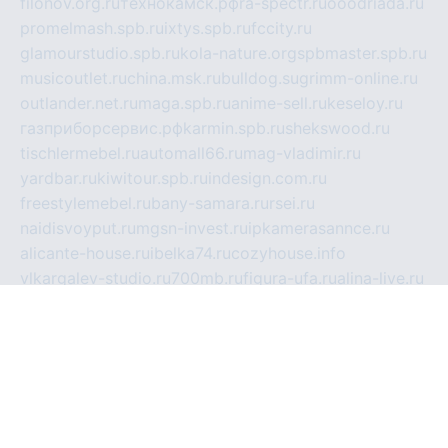
filonov.org.ru
технокамск.рф
ra-spectr.ru
ooodriada.ru
promelmash.spb.ru
ixtys.spb.ru
fccity.ru
glamourstudio.spb.ru
kola-nature.org
spbmaster.spb.ru
musicoutlet.ru
china.msk.ru
bulldog.su
grimm-online.ru
outlander.net.ru
maga.spb.ru
anime-sell.ru
keseloy.ru
газприборсервис.рф
karmin.spb.ru
shekswood.ru
tischlermebel.ru
automall66.ru
mag-vladimir.ru
yardbar.ru
kiwitour.spb.ru
indesign.com.ru
freestylemebel.ru
bany-samara.ru
rsei.ru
naidisvoyput.ru
mgsn-invest.ru
ipkamerasannce.ru
alicante-house.ru
ibelka74.ru
cozyhouse.info
vlkargalev-studio.ru
700mb.ru
figura-ufa.ru
alina-live.ru
belarusiannews.ru
womenknow.ru
dos-vniimk.ru
sega.net.ru
dv.net.ru
phenomenonsofhistory.com
telesputnik.net.ru
wall.pp.ru
pylesosroidmi.ru
gtc-clan.ru
cligs.ru
bibikazap.ru
popova.org.ru
netwhistler.spb.ru
bellvil.ru
bonzon.ru
iss-vladik.ru
defiparis.net.ru
las-gryzas.ru
amku.ru