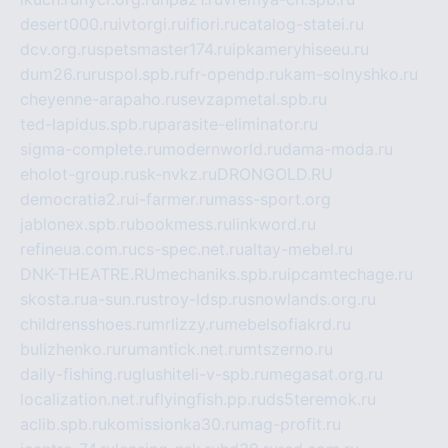
desert000.ru
ivtorgi.ru
ifiori.ru
catalog-statei.ru
dcv.org.ru
spetsmaster174.ru
ipkameryhiseeu.ru
dum26.ru
ruspol.spb.ru
fr-opendp.ru
kam-solnyshko.ru
cheyenne-arapaho.ru
sevzapmetal.spb.ru
ted-lapidus.spb.ru
parasite-eliminator.ru
sigma-complete.ru
modernworld.ru
dama-moda.ru
eholot-group.ru
sk-nvkz.ru
DRONGOLD.RU
democratia2.ru
i-farmer.ru
mass-sport.org
jablonex.spb.ru
bookmess.ru
linkword.ru
refineua.com.ru
cs-spec.net.ru
altay-mebel.ru
DNK-THEATRE.RU
mechaniks.spb.ru
ipcamtechage.ru
skosta.ru
a-sun.ru
stroy-ldsp.ru
snowlands.org.ru
childrensshoes.ru
mrlizzy.ru
mebelsofiakrd.ru
bulizhenko.ru
rumantick.net.ru
mtszerno.ru
daily-fishing.ru
glushiteli-v-spb.ru
megasat.org.ru
localization.net.ru
flyingfish.pp.ru
ds5teremok.ru
aclib.spb.ru
komissionka30.ru
mag-profit.ru