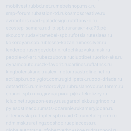
mobilvest.ru
bbd.net.ru
mebelshop.msk.ru
smp-forum.ru
bastion-td.ru
kosmoscreative.ru
avrmotors.ru
art-galadesign.ru
tiffany-c.ru
ecostep-samara.ru
d-p.spb.ru
галактика73.рф
sko.com.ru
davitamebel-spb.ru
fotsis.ru
tesiaes.ru
kokoroyari.spb.ru
blesna-kazan.ru
mossilver.ru
lenderoq.ru
sergeydobrin.ru
tochkazvuka.msk.ru
people-of-art.ru
bezzubova.ru
clubtibet.ru
orior-aks.ru
dynamoauto.ru
szk-favorit.ru
carlines.ru
flatnsk.ru
kingbolenskaner.ru
alex-motor.ru
astroline.net.ru
act1.spb.ru
polyglot.com.ru
gidlipetsk.ru
ooo-driada.ru
detsad125.ru
mir-zdoroviya.ru
bruslanovo.ru
siterem.ru
council.spb.ru
лодкипатриот.рф
kafekolizey.ru
iclub.net.ru
gazon-easy.ru
sugarepilekb.ru
grinox.ru
pylesostineco.ru
msts-ozarenie.ru
kameryjooan.ru
artemovskij.ru
dopler.spb.ru
aid70.ru
metall-perm.ru
ndm.msk.ru
ratingzooshop.ru
apiaccess.ru
globalautotrade.info
bezverhovskoe.ru
drsschool.ru