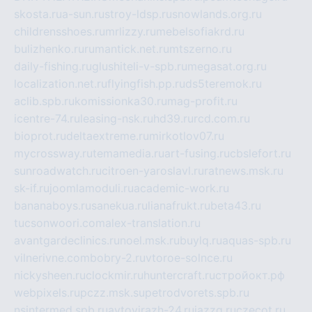
skosta.ru
a-sun.ru
stroy-ldsp.ru
snowlands.org.ru
childrensshoes.ru
mrlizzy.ru
mebelsofiakrd.ru
bulizhenko.ru
rumantick.net.ru
mtszerno.ru
daily-fishing.ru
glushiteli-v-spb.ru
megasat.org.ru
localization.net.ru
flyingfish.pp.ru
ds5teremok.ru
aclib.spb.ru
komissionka30.ru
mag-profit.ru
icentre-74.ru
leasing-nsk.ru
hd39.ru
rcd.com.ru
bioprot.ru
deltaextreme.ru
mirkotlov07.ru
mycrossway.ru
temamedia.ru
art-fusing.ru
cbslefort.ru
sunroadwatch.ru
citroen-yaroslavl.ru
ratnews.msk.ru
sk-if.ru
joomlamoduli.ru
academic-work.ru
bananaboys.ru
sanekua.ru
lianafrukt.ru
beta43.ru
tucsonwoori.com
alex-translation.ru
avantgardeclinics.ru
noel.msk.ru
buylq.ru
aquas-spb.ru
vilnerivne.com
bobry-2.ru
vtoroe-solnce.ru
nickysheen.ru
clockmir.ru
huntercraft.ru
стройокт.рф
webpixels.ru
pczz.msk.su
petrodvorets.spb.ru
nsintermed.spb.ru
avtovirazh-24.ru
jazzq.ru
czecot.ru