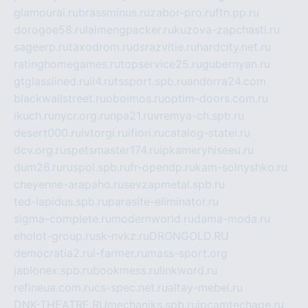
glamourai.ru
brassminus.ru
zabor-pro.ru
ftn.pp.ru
dorogoe58.ru
laimengpacker.ru
kuzova-zapchasti.ru
sageerp.ru
taxodrom.ru
dsrazvitie.ru
hardcity.net.ru
ratinghomegames.ru
topservice25.ru
gubernyan.ru
gtglasslined.ru
ii4.ru
tssport.spb.ru
andorra24.com
blackwallstreet.ru
oboimos.ru
optim-doors.com.ru
ikuch.ru
nycr.org.ru
npa21.ru
vremya-ch.spb.ru
desert000.ru
ivtorgi.ru
ifiori.ru
catalog-statei.ru
dcv.org.ru
spetsmaster174.ru
ipkameryhiseeu.ru
dum26.ru
ruspol.spb.ru
fr-opendp.ru
kam-solnyshko.ru
cheyenne-arapaho.ru
sevzapmetal.spb.ru
ted-lapidus.spb.ru
parasite-eliminator.ru
sigma-complete.ru
modernworld.ru
dama-moda.ru
eholot-group.ru
sk-nvkz.ru
DRONGOLD.RU
democratia2.ru
i-farmer.ru
mass-sport.org
jablonex.spb.ru
bookmess.ru
linkword.ru
refineua.com.ru
cs-spec.net.ru
altay-mebel.ru
DNK-THEATRE.RU
mechaniks.spb.ru
ipcamtechage.ru