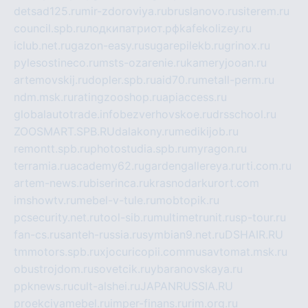
detsad125.ru
mir-zdoroviya.ru
bruslanovo.ru
siterem.ru
council.spb.ru
лодкипатриот.рф
kafekolizey.ru
iclub.net.ru
gazon-easy.ru
sugarepilekb.ru
grinox.ru
pylesostineco.ru
msts-ozarenie.ru
kameryjooan.ru
artemovskij.ru
dopler.spb.ru
aid70.ru
metall-perm.ru
ndm.msk.ru
ratingzooshop.ru
apiaccess.ru
globalautotrade.info
bezverhovskoe.ru
drsschool.ru
ZOOSMART.SPB.RU
dalakony.ru
medikijob.ru
remontt.spb.ru
photostudia.spb.ru
myragon.ru
terramia.ru
academy62.ru
gardengallereya.ru
rti.com.ru
artem-news.ru
biserinca.ru
krasnodarkurort.com
imshowtv.ru
mebel-v-tule.ru
mobtopik.ru
pcsecurity.net.ru
tool-sib.ru
multimetrunit.ru
sp-tour.ru
fan-cs.ru
santeh-russia.ru
symbian9.net.ru
DSHAIR.RU
tmmotors.spb.ru
xjocuricopii.com
musavtomat.msk.ru
obustrojdom.ru
sovetcik.ru
ybaranovskaya.ru
ppknews.ru
cult-alshei.ru
JAPANRUSSIA.RU
proekciyamebel.ru
imper-finans.ru
rim.org.ru