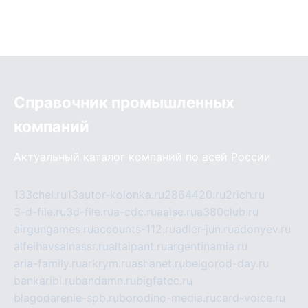
Справочник промышленных
компаний
Актуальный каталог компаний по всей России
133chel.ru
13autor-kolonka.ru
2864420.ru
2rich.ru
3-d-file.ru
3d-file.ru
a-cdc.ru
aalse.ru
a380club.ru
airgungames.ru
accounts-112.ru
adler-jun.ru
adonyev.ru
alfeihavsalnassr.ru
altaipant.ru
argentinamia.ru
aria-family.ru
arkrym.ru
ashanet.ru
belgorod-day.ru
bankaribi.ru
bandamn.ru
bigfatcc.ru
blagodarenie-spb.ru
borodino-media.ru
card-voice.ru