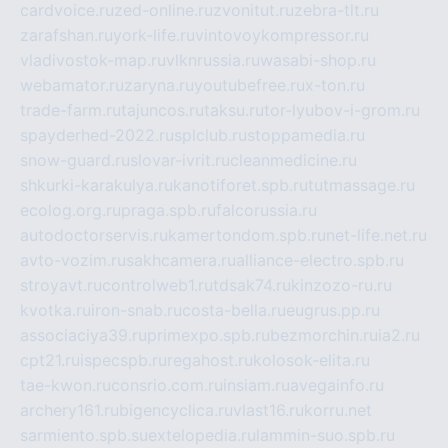
cardvoice.ru
zed-online.ru
zvonitut.ru
zebra-tlt.ru
zarafshan.ru
york-life.ru
vintovoykompressor.ru
vladivostok-map.ru
vlknrussia.ru
wasabi-shop.ru
webamator.ru
zaryna.ru
youtubefree.ru
x-ton.ru
trade-farm.ru
tajuncos.ru
taksu.ru
tor-lyubov-i-grom.ru
spayderhed-2022.ru
splclub.ru
stoppamedia.ru
snow-guard.ru
slovar-ivrit.ru
cleanmedicine.ru
shkurki-karakulya.ru
kanotiforet.spb.ru
tutmassage.ru
ecolog.org.ru
praga.spb.ru
falcorussia.ru
autodoctorservis.ru
kamertondom.spb.ru
net-life.net.ru
avto-vozim.ru
sakhcamera.ru
alliance-electro.spb.ru
stroyavt.ru
controlweb1.ru
tdsak74.ru
kinzozo-ru.ru
kvotka.ru
iron-snab.ru
costa-bella.ru
eugrus.pp.ru
associaciya39.ru
primexpo.spb.ru
bezmorchin.ru
ia2.ru
cpt21.ru
ispecspb.ru
regahost.ru
kolosok-elita.ru
tae-kwon.ru
consrio.com.ru
insiam.ru
avegainfo.ru
archery161.ru
bigencyclica.ru
vlast16.ru
korru.net
sarmiento.spb.su
extelopedia.ru
lammin-suo.spb.ru