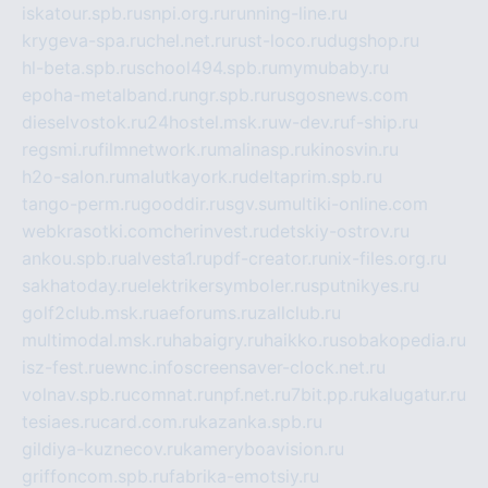
iskatour.spb.ru
snpi.org.ru
running-line.ru
krygeva-spa.ru
chel.net.ru
rust-loco.ru
dugshop.ru
hl-beta.spb.ru
school494.spb.ru
mymubaby.ru
epoha-metalband.ru
ngr.spb.ru
rusgosnews.com
dieselvostok.ru
24hostel.msk.ru
w-dev.ru
f-ship.ru
regsmi.ru
filmnetwork.ru
malinasp.ru
kinosvin.ru
h2o-salon.ru
malutkayork.ru
deltaprim.spb.ru
tango-perm.ru
gooddir.ru
sgv.su
multiki-online.com
webkrasotki.com
cherinvest.ru
detskiy-ostrov.ru
ankou.spb.ru
alvesta1.ru
pdf-creator.ru
nix-files.org.ru
sakhatoday.ru
elektrikersymboler.ru
sputnikyes.ru
golf2club.msk.ru
aeforums.ru
zallclub.ru
multimodal.msk.ru
habaigry.ru
haikko.ru
sobakopedia.ru
isz-fest.ru
ewnc.info
screensaver-clock.net.ru
volnav.spb.ru
comnat.ru
npf.net.ru
7bit.pp.ru
kalugatur.ru
tesiaes.ru
card.com.ru
kazanka.spb.ru
gildiya-kuznecov.ru
kameryboavision.ru
griffoncom.spb.ru
fabrika-emotsiy.ru