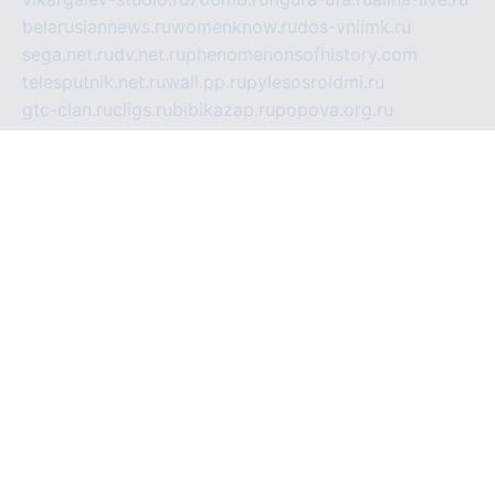
belarusiannews.ru
womenknow.ru
dos-vniimk.ru
sega.net.ru
dv.net.ru
phenomenonsofhistory.com
telesputnik.net.ru
wall.pp.ru
pylesosroidmi.ru
gtc-clan.ru
cligs.ru
bibikazap.ru
popova.org.ru
netwhistler.spb.ru
bellvil.ru
bonzon.ru
iss-vladik.ru
defiparis.net.ru
las-gryzas.ru
amku.ru
electednews.spb.ru
feather.org.ru
spar72.ru
tankiigri.ru
dominus.com.ru
ibtree.ru
sanykool.pp.ru
unixlib.org.ru
menatep.spb.ru
gartenterrassen.ru
printeka.ru
skvozilka.com.ru
parkovka-pub.ru
lovemobi.ru
art-ru.ru
emulatorz.com.ru
alucomp.com.ru
tatforum.com.ru
alternativa-profi.ru
dermakler.ru
artsurvey.ru
aredir.ru
khimspas.ru
centr-maxi.ru
2018r.ru
bort-stomer-defort.ru
professional2.ru
gibsons.ru
artselena.ru
art-pilot.ru
ingredient.spb.ru
npfpolimer.spb.ru
argentum.spb.ru
hom-edu.ru
af-num.ru
cashadvanceamericasev.org
trexp.spb.ru