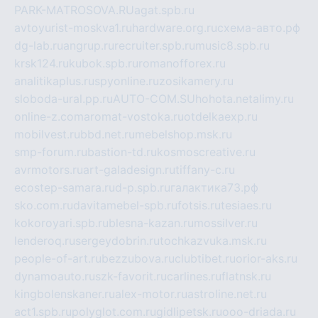
PARK-MATROSOVA.RU
agat.spb.ru
avtoyurist-moskva1.ru
hardware.org.ru
схема-авто.рф
dg-lab.ru
angrup.ru
recruiter.spb.ru
music8.spb.ru
krsk124.ru
kubok.spb.ru
romanofforex.ru
analitikaplus.ru
spyonline.ru
zosikamery.ru
sloboda-ural.pp.ru
AUTO-COM.SU
hohota.net
alimy.ru
online-z.com
aromat-vostoka.ru
otdelkaexp.ru
mobilvest.ru
bbd.net.ru
mebelshop.msk.ru
smp-forum.ru
bastion-td.ru
kosmoscreative.ru
avrmotors.ru
art-galadesign.ru
tiffany-c.ru
ecostep-samara.ru
d-p.spb.ru
галактика73.рф
sko.com.ru
davitamebel-spb.ru
fotsis.ru
tesiaes.ru
kokoroyari.spb.ru
blesna-kazan.ru
mossilver.ru
lenderoq.ru
sergeydobrin.ru
tochkazvuka.msk.ru
people-of-art.ru
bezzubova.ru
clubtibet.ru
orior-aks.ru
dynamoauto.ru
szk-favorit.ru
carlines.ru
flatnsk.ru
kingbolenskaner.ru
alex-motor.ru
astroline.net.ru
act1.spb.ru
polyglot.com.ru
gidlipetsk.ru
ooo-driada.ru