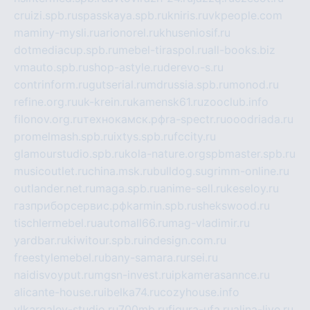
cruizi.spb.ru
spasskaya.spb.ru
kniris.ru
vkpeople.com
maminy-mysli.ru
arionorel.ru
khuseniosif.ru
dotmediacup.spb.ru
mebel-tiraspol.ru
all-books.biz
vmauto.spb.ru
shop-astyle.ru
derevo-s.ru
contrinform.ru
gutserial.ru
mdrussia.spb.ru
monod.ru
refine.org.ru
uk-krein.ru
kamensk61.ru
zooclub.info
filonov.org.ru
технокамск.рф
ra-spectr.ru
ooodriada.ru
promelmash.spb.ru
ixtys.spb.ru
fccity.ru
glamourstudio.spb.ru
kola-nature.org
spbmaster.spb.ru
musicoutlet.ru
china.msk.ru
bulldog.su
grimm-online.ru
outlander.net.ru
maga.spb.ru
anime-sell.ru
keseloy.ru
газприборсервис.рф
karmin.spb.ru
shekswood.ru
tischlermebel.ru
automall66.ru
mag-vladimir.ru
yardbar.ru
kiwitour.spb.ru
indesign.com.ru
freestylemebel.ru
bany-samara.ru
rsei.ru
naidisvoyput.ru
mgsn-invest.ru
ipkamerasannce.ru
alicante-house.ru
ibelka74.ru
cozyhouse.info
vlkargalev-studio.ru
700mb.ru
figura-ufa.ru
alina-live.ru