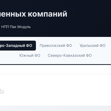
енных компаний
 НПП Пак Модуль
ро-Западный ФО
Приволжский ФО
Уральский ФО
Южный ФО
Северо-Кавказский ФО
ь