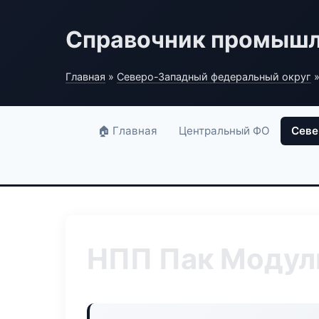
Справочник промышл
Главная
»
Северо-Западный федеральный округ
»
🏠 Главная
Центральный ФО
Севе
НПП Пак Модул