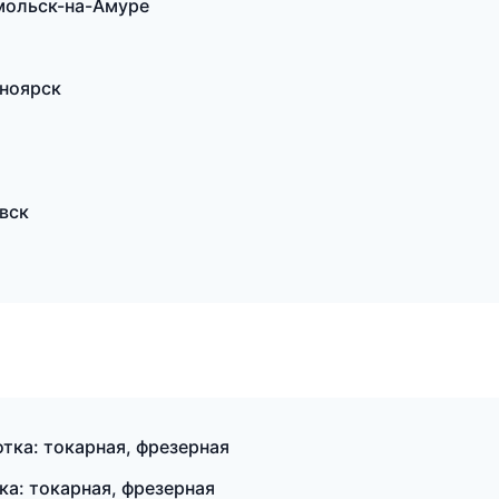
мольск-на-Амуре
сноярск
вск
ка: токарная, фрезерная
а: токарная, фрезерная