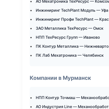
АО Мехатроника ТехРесурс — Комсо
Инжиниринг TechPlant Модуль — Уфа
Инжиниринг Профи TechPlant — Кра
ЗАО Металлика ТехРесурс — Омск
НПП ТехРесурс Групп — Иваново
ПК Контур Металлика — Нижневарто
ПК Лаб Мехатроника — Челябинск
Компании в Мурманск
НПП Контур Точмаш — Механообработ
АО Индустрия Line — Механообработк