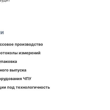
аудит
ми
ассовое производство
ротоколы измерений
упаковка
ного выпуска
орудования ЧПУ
ции под технологичность