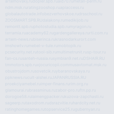
artemovskij.ru
dopler.spb.ru
aid70.ru
metall-perm.ru
ndm.msk.ru
ratingzooshop.ru
apiaccess.ru
globalautotrade.info
bezverhovskoe.ru
drsschool.ru
ZOOSMART.SPB.RU
dalakony.ru
medikijob.ru
remontt.spb.ru
photostudia.spb.ru
myragon.ru
terramia.ru
academy62.ru
gardengallereya.ru
rti.com.ru
artem-news.ru
biserinca.ru
krasnodarkurort.com
imshowtv.ru
mebel-v-tule.ru
mobtopik.ru
pcsecurity.net.ru
tool-sib.ru
multimetrunit.ru
sp-tour.ru
fan-cs.ru
santeh-russia.ru
symbian9.net.ru
DSHAIR.RU
tmmotors.spb.ru
xjocuricopii.com
musavtomat.msk.ru
obustrojdom.ru
sovetcik.ru
ybaranovskaya.ru
ppknews.ru
cult-alshei.ru
JAPANRUSSIA.RU
proekciyamebel.ru
imper-finans.ru
rim.org.ru
glamourai.ru
brassminus.ru
zabor-pro.ru
ftn.pp.ru
dorogoe58.ru
laimengpacker.ru
kuzova-zapchasti.ru
sageerp.ru
taxodrom.ru
dsrazvitie.ru
hardcity.net.ru
ratinghomegames.ru
topservice25.ru
gubernyan.ru