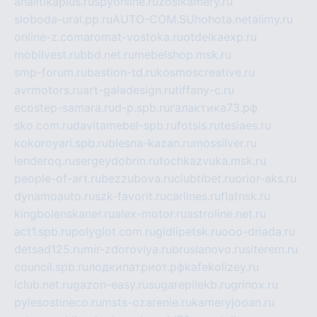
analitikaplus.ru
spyonline.ru
zosikamery.ru
sloboda-ural.pp.ru
AUTO-COM.SU
hohota.net
alimy.ru
online-z.com
aromat-vostoka.ru
otdelkaexp.ru
mobilvest.ru
bbd.net.ru
mebelshop.msk.ru
smp-forum.ru
bastion-td.ru
kosmoscreative.ru
avrmotors.ru
art-galadesign.ru
tiffany-c.ru
ecostep-samara.ru
d-p.spb.ru
галактика73.рф
sko.com.ru
davitamebel-spb.ru
fotsis.ru
tesiaes.ru
kokoroyari.spb.ru
blesna-kazan.ru
mossilver.ru
lenderoq.ru
sergeydobrin.ru
tochkazvuka.msk.ru
people-of-art.ru
bezzubova.ru
clubtibet.ru
orior-aks.ru
dynamoauto.ru
szk-favorit.ru
carlines.ru
flatnsk.ru
kingbolenskaner.ru
alex-motor.ru
astroline.net.ru
act1.spb.ru
polyglot.com.ru
gidlipetsk.ru
ooo-driada.ru
detsad125.ru
mir-zdoroviya.ru
bruslanovo.ru
siterem.ru
council.spb.ru
лодкипатриот.рф
kafekolizey.ru
iclub.net.ru
gazon-easy.ru
sugarepilekb.ru
grinox.ru
pylesostineco.ru
msts-ozarenie.ru
kameryjooan.ru