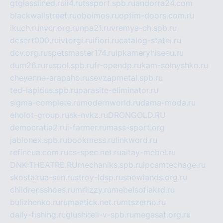
gtglasslined.ru
ii4.ru
tssport.spb.ru
andorra24.com
blackwallstreet.ru
oboimos.ru
optim-doors.com.ru
ikuch.ru
nycr.org.ru
npa21.ru
vremya-ch.spb.ru
desert000.ru
ivtorgi.ru
ifiori.ru
catalog-statei.ru
dcv.org.ru
spetsmaster174.ru
ipkameryhiseeu.ru
dum26.ru
ruspol.spb.ru
fr-opendp.ru
kam-solnyshko.ru
cheyenne-arapaho.ru
sevzapmetal.spb.ru
ted-lapidus.spb.ru
parasite-eliminator.ru
sigma-complete.ru
modernworld.ru
dama-moda.ru
eholot-group.ru
sk-nvkz.ru
DRONGOLD.RU
democratia2.ru
i-farmer.ru
mass-sport.org
jablonex.spb.ru
bookmess.ru
linkword.ru
refineua.com.ru
cs-spec.net.ru
altay-mebel.ru
DNK-THEATRE.RU
mechaniks.spb.ru
ipcamtechage.ru
skosta.ru
a-sun.ru
stroy-ldsp.ru
snowlands.org.ru
childrensshoes.ru
mrlizzy.ru
mebelsofiakrd.ru
bulizhenko.ru
rumantick.net.ru
mtszerno.ru
daily-fishing.ru
glushiteli-v-spb.ru
megasat.org.ru