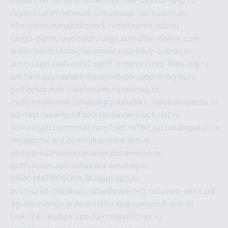
dieselvostok.ru
24hostel.msk.ru
w-dev.ru
f-ship.ru
regsmi.ru
filmnetwork.ru
malinasp.ru
kinosvin.ru
h2o-salon.ru
malutkayork.ru
deltaprim.spb.ru
tango-perm.ru
gooddir.ru
sgv.su
multiki-online.com
webkrasotki.com
cherinvest.ru
detskiy-ostrov.ru
ankou.spb.ru
alvesta1.ru
pdf-creator.ru
nix-files.org.ru
sakhatoday.ru
elektrikersymboler.ru
sputnikyes.ru
golf2club.msk.ru
aeforums.ru
zallclub.ru
multimodal.msk.ru
habaigry.ru
haikko.ru
sobakopedia.ru
isz-fest.ru
ewnc.info
screensaver-clock.net.ru
volnav.spb.ru
comnat.ru
npf.net.ru
7bit.pp.ru
kalugatur.ru
tesiaes.ru
card.com.ru
kazanka.spb.ru
gildiya-kuznecov.ru
kameryboavision.ru
griffoncom.spb.ru
fabrika-emotsiy.ru
PARK-MATROSOVA.RU
agat.spb.ru
avtoyurist-moskva1.ru
hardware.org.ru
схема-авто.рф
dg-lab.ru
angrup.ru
recruiter.spb.ru
music8.spb.ru
krsk124.ru
kubok.spb.ru
romanofforex.ru