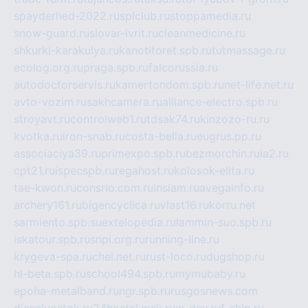
spayderhed-2022.ru
splclub.ru
stoppamedia.ru
snow-guard.ru
slovar-ivrit.ru
cleanmedicine.ru
shkurki-karakulya.ru
kanotiforet.spb.ru
tutmassage.ru
ecolog.org.ru
praga.spb.ru
falcorussia.ru
autodoctorservis.ru
kamertondom.spb.ru
net-life.net.ru
avto-vozim.ru
sakhcamera.ru
alliance-electro.spb.ru
stroyavt.ru
controlweb1.ru
tdsak74.ru
kinzozo-ru.ru
kvotka.ru
iron-snab.ru
costa-bella.ru
eugrus.pp.ru
associaciya39.ru
primexpo.spb.ru
bezmorchin.ru
ia2.ru
cpt21.ru
ispecspb.ru
regahost.ru
kolosok-elita.ru
tae-kwon.ru
consrio.com.ru
insiam.ru
avegainfo.ru
archery161.ru
bigencyclica.ru
vlast16.ru
korru.net
sarmiento.spb.su
extelopedia.ru
lammin-suo.spb.ru
iskatour.spb.ru
snpi.org.ru
running-line.ru
krygeva-spa.ru
chel.net.ru
rust-loco.ru
dugshop.ru
hl-beta.spb.ru
school494.spb.ru
mymubaby.ru
epoha-metalband.ru
ngr.spb.ru
rusgosnews.com