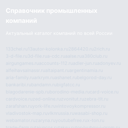
Справочник промышленных
компаний
Актуальный каталог компаний по всей России
133chel.ru
13autor-kolonka.ru
2864420.ru
2rich.ru
3-d-file.ru
3d-file.ru
a-cdc.ru
aalse.ru
a380club.ru
airgungames.ru
accounts-112.ru
adler-jun.ru
adonyev.ru
alfeihavsalnassr.ru
altaipant.ru
argentinamia.ru
aria-family.ru
arkrym.ru
ashanet.ru
belgorod-day.ru
bankaribi.ru
bandamn.ru
bigfatcc.ru
blagodarenie-spb.ru
borodino-media.ru
card-voice.ru
cardvoice.ru
zed-online.ru
zvonitut.ru
zebra-tlt.ru
zarafshan.ru
york-life.ru
vintovoykompressor.ru
vladivostok-map.ru
vlknrussia.ru
wasabi-shop.ru
webamator.ru
zaryna.ru
youtubefree.ru
x-ton.ru
trade-farm.ru
tajuncos.ru
taksu.ru
tor-lyubov-i-grom.ru