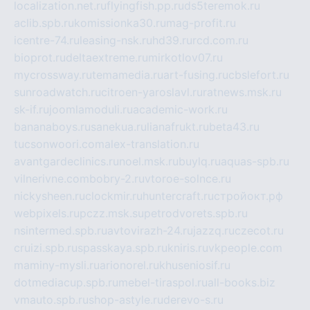
localization.net.ru
flyingfish.pp.ru
ds5teremok.ru
aclib.spb.ru
komissionka30.ru
mag-profit.ru
icentre-74.ru
leasing-nsk.ru
hd39.ru
rcd.com.ru
bioprot.ru
deltaextreme.ru
mirkotlov07.ru
mycrossway.ru
temamedia.ru
art-fusing.ru
cbslefort.ru
sunroadwatch.ru
citroen-yaroslavl.ru
ratnews.msk.ru
sk-if.ru
joomlamoduli.ru
academic-work.ru
bananaboys.ru
sanekua.ru
lianafrukt.ru
beta43.ru
tucsonwoori.com
alex-translation.ru
avantgardeclinics.ru
noel.msk.ru
buylq.ru
aquas-spb.ru
vilnerivne.com
bobry-2.ru
vtoroe-solnce.ru
nickysheen.ru
clockmir.ru
huntercraft.ru
стройокт.рф
webpixels.ru
pczz.msk.su
petrodvorets.spb.ru
nsintermed.spb.ru
avtovirazh-24.ru
jazzq.ru
czecot.ru
cruizi.spb.ru
spasskaya.spb.ru
kniris.ru
vkpeople.com
maminy-mysli.ru
arionorel.ru
khuseniosif.ru
dotmediacup.spb.ru
mebel-tiraspol.ru
all-books.biz
vmauto.spb.ru
shop-astyle.ru
derevo-s.ru