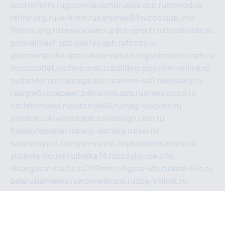
contrinform.ru
gutserial.ru
mdrussia.spb.ru
monod.ru
refine.org.ru
uk-krein.ru
kamensk61.ru
zooclub.info
filonov.org.ru
технокамск.рф
ra-spectr.ru
ooodriada.ru
promelmash.spb.ru
ixtys.spb.ru
fccity.ru
glamourstudio.spb.ru
kola-nature.org
spbmaster.spb.ru
musicoutlet.ru
china.msk.ru
bulldog.su
grimm-online.ru
outlander.net.ru
maga.spb.ru
anime-sell.ru
keseloy.ru
газприборсервис.рф
karmin.spb.ru
shekswood.ru
tischlermebel.ru
automall66.ru
mag-vladimir.ru
yardbar.ru
kiwitour.spb.ru
indesign.com.ru
freestylemebel.ru
bany-samara.ru
rsei.ru
naidisvoyput.ru
mgsn-invest.ru
ipkamerasannce.ru
alicante-house.ru
ibelka74.ru
cozyhouse.info
vlkargalev-studio.ru
700mb.ru
figura-ufa.ru
alina-live.ru
belarusiannews.ru
womenknow.ru
dos-vniimk.ru
sega.net.ru
dv.net.ru
phenomenonsofhistory.com
telesputnik.net.ru
wall.pp.ru
pylesosroidmi.ru
gtc-clan.ru
cligs.ru
bibikazap.ru
popova.org.ru