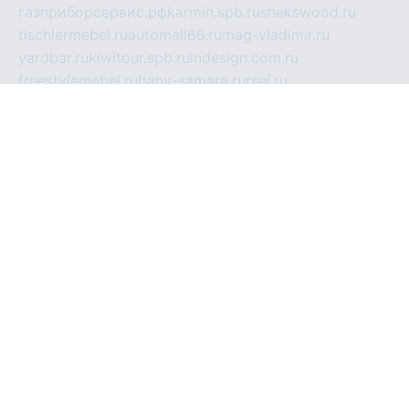
газприборсервис.рф
karmin.spb.ru
shekswood.ru
tischlermebel.ru
automall66.ru
mag-vladimir.ru
yardbar.ru
kiwitour.spb.ru
indesign.com.ru
freestylemebel.ru
bany-samara.ru
rsei.ru
naidisvoyput.ru
mgsn-invest.ru
ipkamerasannce.ru
alicante-house.ru
ibelka74.ru
cozyhouse.info
vlkargalev-studio.ru
700mb.ru
figura-ufa.ru
alina-live.ru
belarusiannews.ru
womenknow.ru
dos-vniimk.ru
sega.net.ru
dv.net.ru
phenomenonsofhistory.com
telesputnik.net.ru
wall.pp.ru
pylesosroidmi.ru
gtc-clan.ru
cligs.ru
bibikazap.ru
popova.org.ru
netwhistler.spb.ru
bellvil.ru
bonzon.ru
iss-vladik.ru
defiparis.net.ru
las-gryzas.ru
amku.ru
electednews.spb.ru
feather.org.ru
spar72.ru
tankiigri.ru
dominus.com.ru
ibtree.ru
sanykool.pp.ru
unixlib.org.ru
menatep.spb.ru
gartenterrassen.ru
printeka.ru
skvozilka.com.ru
parkovka-pub.ru
lovemobi.ru
art-ru.ru
emulatorz.com.ru
alucomp.com.ru
tatforum.com.ru