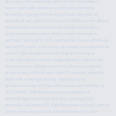
sko.com.ru
davitamebel-spb.ru
fotsis.ru
tesiaes.ru
kokoroyari.spb.ru
blesna-kazan.ru
mossilver.ru
lenderoq.ru
sergeydobrin.ru
tochkazvuka.msk.ru
people-of-art.ru
bezzubova.ru
clubtibet.ru
orior-aks.ru
dynamoauto.ru
szk-favorit.ru
carlines.ru
flatnsk.ru
kingbolenskaner.ru
alex-motor.ru
astroline.net.ru
act1.spb.ru
polyglot.com.ru
gidlipetsk.ru
ooo-driada.ru
detsad125.ru
mir-zdoroviya.ru
bruslanovo.ru
siterem.ru
council.spb.ru
лодкипатриот.рф
kafekolizey.ru
iclub.net.ru
gazon-easy.ru
sugarepilekb.ru
grinox.ru
pylesostineco.ru
msts-ozarenie.ru
kameryjooan.ru
artemovskij.ru
dopler.spb.ru
aid70.ru
metall-perm.ru
ndm.msk.ru
ratingzooshop.ru
apiaccess.ru
globalautotrade.info
bezverhovskoe.ru
drsschool.ru
ZOOSMART.SPB.RU
dalakony.ru
medikijob.ru
remontt.spb.ru
photostudia.spb.ru
myragon.ru
terramia.ru
academy62.ru
gardengallereya.ru
rti.com.ru
artem-news.ru
biserinca.ru
krasnodarkurort.com