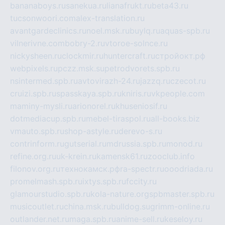
bananaboys.ru
sanekua.ru
lianafrukt.ru
beta43.ru
tucsonwoori.com
alex-translation.ru
avantgardeclinics.ru
noel.msk.ru
buylq.ru
aquas-spb.ru
vilnerivne.com
bobry-2.ru
vtoroe-solnce.ru
nickysheen.ru
clockmir.ru
huntercraft.ru
стройокт.рф
webpixels.ru
pczz.msk.su
petrodvorets.spb.ru
nsintermed.spb.ru
avtovirazh-24.ru
jazzq.ru
czecot.ru
cruizi.spb.ru
spasskaya.spb.ru
kniris.ru
vkpeople.com
maminy-mysli.ru
arionorel.ru
khuseniosif.ru
dotmediacup.spb.ru
mebel-tiraspol.ru
all-books.biz
vmauto.spb.ru
shop-astyle.ru
derevo-s.ru
contrinform.ru
gutserial.ru
mdrussia.spb.ru
monod.ru
refine.org.ru
uk-krein.ru
kamensk61.ru
zooclub.info
filonov.org.ru
технокамск.рф
ra-spectr.ru
ooodriada.ru
promelmash.spb.ru
ixtys.spb.ru
fccity.ru
glamourstudio.spb.ru
kola-nature.org
spbmaster.spb.ru
musicoutlet.ru
china.msk.ru
bulldog.su
grimm-online.ru
outlander.net.ru
maga.spb.ru
anime-sell.ru
keseloy.ru