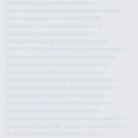
ted-lapidus.spb.ru
parasite-eliminator.ru
sigma-complete.ru
modernworld.ru
dama-moda.ru
eholot-group.ru
sk-nvkz.ru
DRONGOLD.RU
democratia2.ru
i-farmer.ru
mass-sport.org
jablonex.spb.ru
bookmess.ru
linkword.ru
refineua.com.ru
cs-spec.net.ru
altay-mebel.ru
DNK-THEATRE.RU
mechaniks.spb.ru
ipcamtechage.ru
skosta.ru
a-sun.ru
stroy-ldsp.ru
snowlands.org.ru
childrensshoes.ru
mrlizzy.ru
mebelsofiakrd.ru
bulizhenko.ru
rumantick.net.ru
mtszerno.ru
daily-fishing.ru
glushiteli-v-spb.ru
megasat.org.ru
localization.net.ru
flyingfish.pp.ru
ds5teremok.ru
aclib.spb.ru
komissionka30.ru
mag-profit.ru
icentre-74.ru
leasing-nsk.ru
hd39.ru
rcd.com.ru
bioprot.ru
deltaextreme.ru
mirkotlov07.ru
mycrossway.ru
temamedia.ru
art-fusing.ru
cbslefort.ru
sunroadwatch.ru
citroen-yaroslavl.ru
ratnews.msk.ru
sk-if.ru
joomlamoduli.ru
academic-work.ru