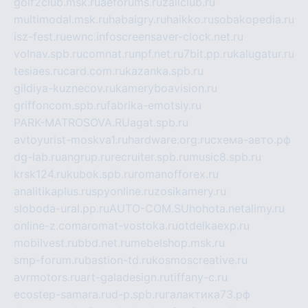
golf2club.msk.ru
aeforums.ru
zallclub.ru
multimodal.msk.ru
habaigry.ru
haikko.ru
sobakopedia.ru
isz-fest.ru
ewnc.info
screensaver-clock.net.ru
volnav.spb.ru
comnat.ru
npf.net.ru
7bit.pp.ru
kalugatur.ru
tesiaes.ru
card.com.ru
kazanka.spb.ru
gildiya-kuznecov.ru
kameryboavision.ru
griffoncom.spb.ru
fabrika-emotsiy.ru
PARK-MATROSOVA.RU
agat.spb.ru
avtoyurist-moskva1.ru
hardware.org.ru
схема-авто.рф
dg-lab.ru
angrup.ru
recruiter.spb.ru
music8.spb.ru
krsk124.ru
kubok.spb.ru
romanofforex.ru
analitikaplus.ru
spyonline.ru
zosikamery.ru
sloboda-ural.pp.ru
AUTO-COM.SU
hohota.net
alimy.ru
online-z.com
aromat-vostoka.ru
otdelkaexp.ru
mobilvest.ru
bbd.net.ru
mebelshop.msk.ru
smp-forum.ru
bastion-td.ru
kosmoscreative.ru
avrmotors.ru
art-galadesign.ru
tiffany-c.ru
ecostep-samara.ru
d-p.spb.ru
галактика73.рф