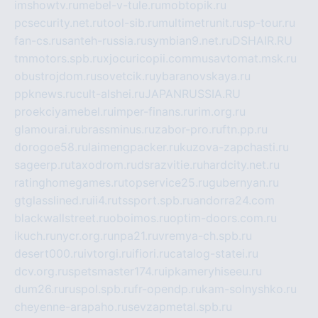
imshowtv.ru
mebel-v-tule.ru
mobtopik.ru
pcsecurity.net.ru
tool-sib.ru
multimetrunit.ru
sp-tour.ru
fan-cs.ru
santeh-russia.ru
symbian9.net.ru
DSHAIR.RU
tmmotors.spb.ru
xjocuricopii.com
musavtomat.msk.ru
obustrojdom.ru
sovetcik.ru
ybaranovskaya.ru
ppknews.ru
cult-alshei.ru
JAPANRUSSIA.RU
proekciyamebel.ru
imper-finans.ru
rim.org.ru
glamourai.ru
brassminus.ru
zabor-pro.ru
ftn.pp.ru
dorogoe58.ru
laimengpacker.ru
kuzova-zapchasti.ru
sageerp.ru
taxodrom.ru
dsrazvitie.ru
hardcity.net.ru
ratinghomegames.ru
topservice25.ru
gubernyan.ru
gtglasslined.ru
ii4.ru
tssport.spb.ru
andorra24.com
blackwallstreet.ru
oboimos.ru
optim-doors.com.ru
ikuch.ru
nycr.org.ru
npa21.ru
vremya-ch.spb.ru
desert000.ru
ivtorgi.ru
ifiori.ru
catalog-statei.ru
dcv.org.ru
spetsmaster174.ru
ipkameryhiseeu.ru
dum26.ru
ruspol.spb.ru
fr-opendp.ru
kam-solnyshko.ru
cheyenne-arapaho.ru
sevzapmetal.spb.ru