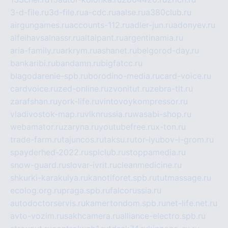
3-d-file.ru
3d-file.ru
a-cdc.ru
aalse.ru
a380club.ru
airgungames.ru
accounts-112.ru
adler-jun.ru
adonyev.ru
alfeihavsalnassr.ru
altaipant.ru
argentinamia.ru
aria-family.ru
arkrym.ru
ashanet.ru
belgorod-day.ru
bankaribi.ru
bandamn.ru
bigfatcc.ru
blagodarenie-spb.ru
borodino-media.ru
card-voice.ru
cardvoice.ru
zed-online.ru
zvonitut.ru
zebra-tlt.ru
zarafshan.ru
york-life.ru
vintovoykompressor.ru
vladivostok-map.ru
vlknrussia.ru
wasabi-shop.ru
webamator.ru
zaryna.ru
youtubefree.ru
x-ton.ru
trade-farm.ru
tajuncos.ru
taksu.ru
tor-lyubov-i-grom.ru
spayderhed-2022.ru
splclub.ru
stoppamedia.ru
snow-guard.ru
slovar-ivrit.ru
cleanmedicine.ru
shkurki-karakulya.ru
kanotiforet.spb.ru
tutmassage.ru
ecolog.org.ru
praga.spb.ru
falcorussia.ru
autodoctorservis.ru
kamertondom.spb.ru
net-life.net.ru
avto-vozim.ru
sakhcamera.ru
alliance-electro.spb.ru