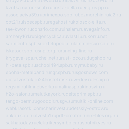
stroyavt.ru
controlweb1.ru
tdsak74.ru
kinzozo-ru.ru
kvotka.ru
iron-snab.ru
costa-bella.ru
eugrus.pp.ru
associaciya39.ru
primexpo.spb.ru
bezmorchin.ru
ia2.ru
cpt21.ru
ispecspb.ru
regahost.ru
kolosok-elita.ru
tae-kwon.ru
consrio.com.ru
insiam.ru
avegainfo.ru
archery161.ru
bigencyclica.ru
vlast16.ru
korru.net
sarmiento.spb.su
extelopedia.ru
lammin-suo.spb.ru
iskatour.spb.ru
snpi.org.ru
running-line.ru
krygeva-spa.ru
chel.net.ru
rust-loco.ru
dugshop.ru
hl-beta.spb.ru
school494.spb.ru
mymubaby.ru
epoha-metalband.ru
ngr.spb.ru
rusgosnews.com
dieselvostok.ru
24hostel.msk.ru
w-dev.ru
f-ship.ru
regsmi.ru
filmnetwork.ru
malinasp.ru
kinosvin.ru
h2o-salon.ru
malutkayork.ru
deltaprim.spb.ru
tango-perm.ru
gooddir.ru
sgv.su
multiki-online.com
webkrasotki.com
cherinvest.ru
detskiy-ostrov.ru
ankou.spb.ru
alvesta1.ru
pdf-creator.ru
nix-files.org.ru
sakhatoday.ru
elektrikersymboler.ru
sputnikyes.ru