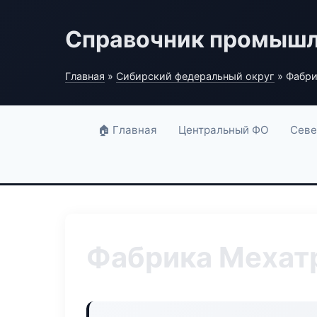
Справочник промышл
Главная
»
Сибирский федеральный округ
» Фабри
🏠 Главная
Центральный ФО
Севе
Фабрика Мехат