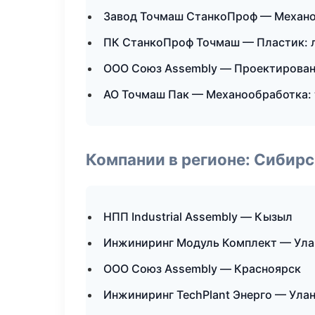
Завод Точмаш СтанкоПроф — Механоо
ПК СтанкоПроф Точмаш — Пластик: л
ООО Союз Assembly — Проектировани
АО Точмаш Пак — Механообработка: 
Компании в регионе: Сибир
НПП Industrial Assembly — Кызыл
Инжиниринг Модуль Комплект — Ула
ООО Союз Assembly — Красноярск
Инжиниринг TechPlant Энерго — Ула