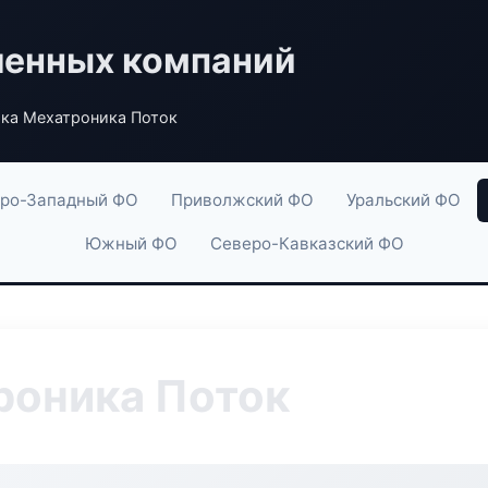
енных компаний
ка Мехатроника Поток
ро-Западный ФО
Приволжский ФО
Уральский ФО
Южный ФО
Северо-Кавказский ФО
роника Поток