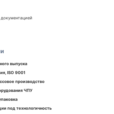
е документацией
ми
ного выпуска
ия, ISO 9001
ассовое производство
орудования ЧПУ
упаковка
ции под технологичность