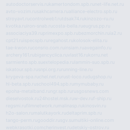
autodoctorservis.ru
kamertondom.spb.ru
net-life.net.ru
avto-vozim.ru
sakhcamera.ru
alliance-electro.spb.ru
stroyavt.ru
controlweb1.ru
tdsak74.ru
kinzozo-ru.ru
kvotka.ru
iron-snab.ru
costa-bella.ru
eugrus.pp.ru
associaciya39.ru
primexpo.spb.ru
bezmorchin.ru
ia2.ru
cpt21.ru
ispecspb.ru
regahost.ru
kolosok-elita.ru
tae-kwon.ru
consrio.com.ru
insiam.ru
avegainfo.ru
archery161.ru
bigencyclica.ru
vlast16.ru
korru.net
sarmiento.spb.su
extelopedia.ru
lammin-suo.spb.ru
iskatour.spb.ru
snpi.org.ru
running-line.ru
krygeva-spa.ru
chel.net.ru
rust-loco.ru
dugshop.ru
hl-beta.spb.ru
school494.spb.ru
mymubaby.ru
epoha-metalband.ru
ngr.spb.ru
rusgosnews.com
dieselvostok.ru
24hostel.msk.ru
w-dev.ru
f-ship.ru
regsmi.ru
filmnetwork.ru
malinasp.ru
kinosvin.ru
h2o-salon.ru
malutkayork.ru
deltaprim.spb.ru
tango-perm.ru
gooddir.ru
sgv.su
multiki-online.com
webkrasotki.com
cherinvest.ru
detskiy-ostrov.ru