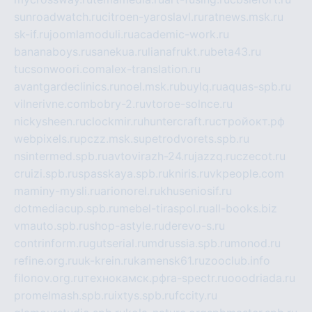
sunroadwatch.ru
citroen-yaroslavl.ru
ratnews.msk.ru
sk-if.ru
joomlamoduli.ru
academic-work.ru
bananaboys.ru
sanekua.ru
lianafrukt.ru
beta43.ru
tucsonwoori.com
alex-translation.ru
avantgardeclinics.ru
noel.msk.ru
buylq.ru
aquas-spb.ru
vilnerivne.com
bobry-2.ru
vtoroe-solnce.ru
nickysheen.ru
clockmir.ru
huntercraft.ru
стройокт.рф
webpixels.ru
pczz.msk.su
petrodvorets.spb.ru
nsintermed.spb.ru
avtovirazh-24.ru
jazzq.ru
czecot.ru
cruizi.spb.ru
spasskaya.spb.ru
kniris.ru
vkpeople.com
maminy-mysli.ru
arionorel.ru
khuseniosif.ru
dotmediacup.spb.ru
mebel-tiraspol.ru
all-books.biz
vmauto.spb.ru
shop-astyle.ru
derevo-s.ru
contrinform.ru
gutserial.ru
mdrussia.spb.ru
monod.ru
refine.org.ru
uk-krein.ru
kamensk61.ru
zooclub.info
filonov.org.ru
технокамск.рф
ra-spectr.ru
ooodriada.ru
promelmash.spb.ru
ixtys.spb.ru
fccity.ru