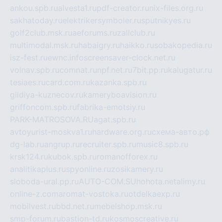
ankou.spb.ru
alvesta1.ru
pdf-creator.ru
nix-files.org.ru
sakhatoday.ru
elektrikersymboler.ru
sputnikyes.ru
golf2club.msk.ru
aeforums.ru
zallclub.ru
multimodal.msk.ru
habaigry.ru
haikko.ru
sobakopedia.ru
isz-fest.ru
ewnc.info
screensaver-clock.net.ru
volnav.spb.ru
comnat.ru
npf.net.ru
7bit.pp.ru
kalugatur.ru
tesiaes.ru
card.com.ru
kazanka.spb.ru
gildiya-kuznecov.ru
kameryboavision.ru
griffoncom.spb.ru
fabrika-emotsiy.ru
PARK-MATROSOVA.RU
agat.spb.ru
avtoyurist-moskva1.ru
hardware.org.ru
схема-авто.рф
dg-lab.ru
angrup.ru
recruiter.spb.ru
music8.spb.ru
krsk124.ru
kubok.spb.ru
romanofforex.ru
analitikaplus.ru
spyonline.ru
zosikamery.ru
sloboda-ural.pp.ru
AUTO-COM.SU
hohota.net
alimy.ru
online-z.com
aromat-vostoka.ru
otdelkaexp.ru
mobilvest.ru
bbd.net.ru
mebelshop.msk.ru
smp-forum.ru
bastion-td.ru
kosmoscreative.ru