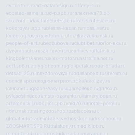
avrmotors.ru
art-galadesign.ru
tiffany-c.ru
ecostep-samara.ru
d-p.spb.ru
галактика73.рф
sko.com.ru
davitamebel-spb.ru
fotsis.ru
tesiaes.ru
kokoroyari.spb.ru
blesna-kazan.ru
mossilver.ru
lenderoq.ru
sergeydobrin.ru
tochkazvuka.msk.ru
people-of-art.ru
bezzubova.ru
clubtibet.ru
orior-aks.ru
dynamoauto.ru
szk-favorit.ru
carlines.ru
flatnsk.ru
kingbolenskaner.ru
alex-motor.ru
astroline.net.ru
act1.spb.ru
polyglot.com.ru
gidlipetsk.ru
ooo-driada.ru
detsad125.ru
mir-zdoroviya.ru
bruslanovo.ru
siterem.ru
council.spb.ru
лодкипатриот.рф
kafekolizey.ru
iclub.net.ru
gazon-easy.ru
sugarepilekb.ru
grinox.ru
pylesostineco.ru
msts-ozarenie.ru
kameryjooan.ru
artemovskij.ru
dopler.spb.ru
aid70.ru
metall-perm.ru
ndm.msk.ru
ratingzooshop.ru
apiaccess.ru
globalautotrade.info
bezverhovskoe.ru
drsschool.ru
ZOOSMART.SPB.RU
dalakony.ru
medikijob.ru
remontt.spb.ru
photostudia.spb.ru
myragon.ru