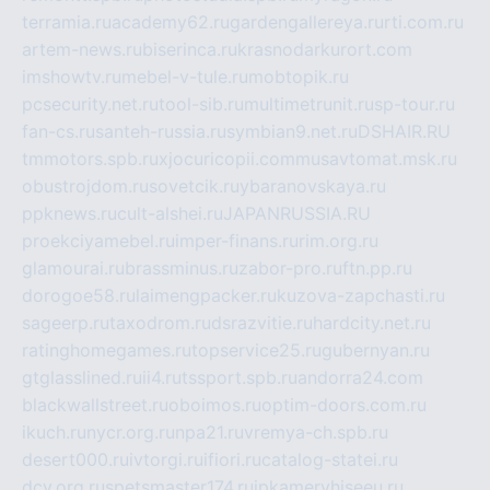
terramia.ru
academy62.ru
gardengallereya.ru
rti.com.ru
artem-news.ru
biserinca.ru
krasnodarkurort.com
imshowtv.ru
mebel-v-tule.ru
mobtopik.ru
pcsecurity.net.ru
tool-sib.ru
multimetrunit.ru
sp-tour.ru
fan-cs.ru
santeh-russia.ru
symbian9.net.ru
DSHAIR.RU
tmmotors.spb.ru
xjocuricopii.com
musavtomat.msk.ru
obustrojdom.ru
sovetcik.ru
ybaranovskaya.ru
ppknews.ru
cult-alshei.ru
JAPANRUSSIA.RU
proekciyamebel.ru
imper-finans.ru
rim.org.ru
glamourai.ru
brassminus.ru
zabor-pro.ru
ftn.pp.ru
dorogoe58.ru
laimengpacker.ru
kuzova-zapchasti.ru
sageerp.ru
taxodrom.ru
dsrazvitie.ru
hardcity.net.ru
ratinghomegames.ru
topservice25.ru
gubernyan.ru
gtglasslined.ru
ii4.ru
tssport.spb.ru
andorra24.com
blackwallstreet.ru
oboimos.ru
optim-doors.com.ru
ikuch.ru
nycr.org.ru
npa21.ru
vremya-ch.spb.ru
desert000.ru
ivtorgi.ru
ifiori.ru
catalog-statei.ru
dcv.org.ru
spetsmaster174.ru
ipkameryhiseeu.ru