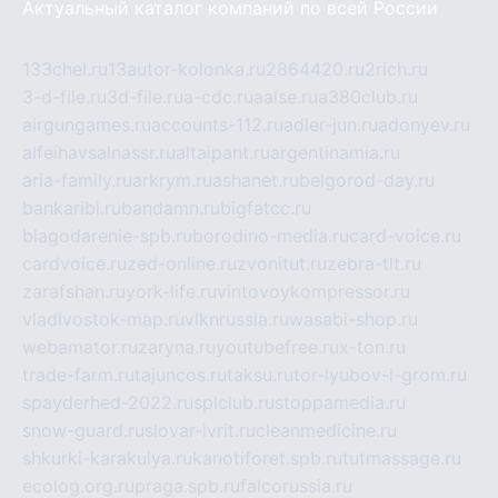
Актуальный каталог компаний по всей России
133chel.ru
13autor-kolonka.ru
2864420.ru
2rich.ru
3-d-file.ru
3d-file.ru
a-cdc.ru
aalse.ru
a380club.ru
airgungames.ru
accounts-112.ru
adler-jun.ru
adonyev.ru
alfeihavsalnassr.ru
altaipant.ru
argentinamia.ru
aria-family.ru
arkrym.ru
ashanet.ru
belgorod-day.ru
bankaribi.ru
bandamn.ru
bigfatcc.ru
blagodarenie-spb.ru
borodino-media.ru
card-voice.ru
cardvoice.ru
zed-online.ru
zvonitut.ru
zebra-tlt.ru
zarafshan.ru
york-life.ru
vintovoykompressor.ru
vladivostok-map.ru
vlknrussia.ru
wasabi-shop.ru
webamator.ru
zaryna.ru
youtubefree.ru
x-ton.ru
trade-farm.ru
tajuncos.ru
taksu.ru
tor-lyubov-i-grom.ru
spayderhed-2022.ru
splclub.ru
stoppamedia.ru
snow-guard.ru
slovar-ivrit.ru
cleanmedicine.ru
shkurki-karakulya.ru
kanotiforet.spb.ru
tutmassage.ru
ecolog.org.ru
praga.spb.ru
falcorussia.ru