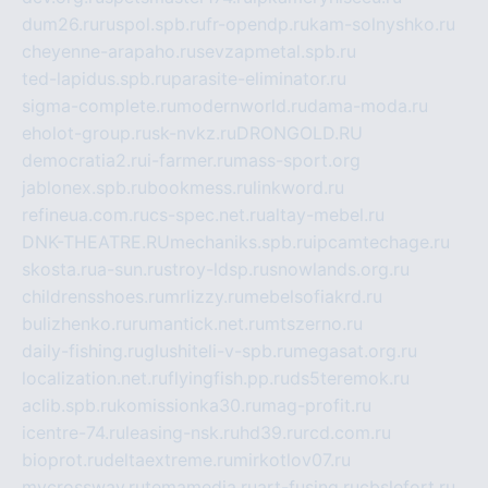
dum26.ru
ruspol.spb.ru
fr-opendp.ru
kam-solnyshko.ru
cheyenne-arapaho.ru
sevzapmetal.spb.ru
ted-lapidus.spb.ru
parasite-eliminator.ru
sigma-complete.ru
modernworld.ru
dama-moda.ru
eholot-group.ru
sk-nvkz.ru
DRONGOLD.RU
democratia2.ru
i-farmer.ru
mass-sport.org
jablonex.spb.ru
bookmess.ru
linkword.ru
refineua.com.ru
cs-spec.net.ru
altay-mebel.ru
DNK-THEATRE.RU
mechaniks.spb.ru
ipcamtechage.ru
skosta.ru
a-sun.ru
stroy-ldsp.ru
snowlands.org.ru
childrensshoes.ru
mrlizzy.ru
mebelsofiakrd.ru
bulizhenko.ru
rumantick.net.ru
mtszerno.ru
daily-fishing.ru
glushiteli-v-spb.ru
megasat.org.ru
localization.net.ru
flyingfish.pp.ru
ds5teremok.ru
aclib.spb.ru
komissionka30.ru
mag-profit.ru
icentre-74.ru
leasing-nsk.ru
hd39.ru
rcd.com.ru
bioprot.ru
deltaextreme.ru
mirkotlov07.ru
mycrossway.ru
temamedia.ru
art-fusing.ru
cbslefort.ru