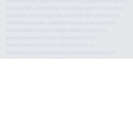
glamourstudio.spb.ru
kola-nature.org
spbmaster.spb.ru
musicoutlet.ru
china.msk.ru
bulldog.su
grimm-online.ru
outlander.net.ru
maga.spb.ru
anime-sell.ru
keseloy.ru
газприборсервис.рф
karmin.spb.ru
shekswood.ru
tischlermebel.ru
automall66.ru
mag-vladimir.ru
yardbar.ru
kiwitour.spb.ru
indesign.com.ru
freestylemebel.ru
bany-samara.ru
rsei.ru
naidisvoyput.ru
mgsn-invest.ru
ipkamerasannce.ru
alicante-house.ru
ibelka74.ru
cozyhouse.info
vlkargalev-studio.ru
700mb.ru
figura-ufa.ru
alina-live.ru
belarusiannews.ru
womenknow.ru
dos-vniimk.ru
sega.net.ru
dv.net.ru
phenomenonsofhistory.com
telesputnik.net.ru
wall.pp.ru
pylesosroidmi.ru
gtc-clan.ru
cligs.ru
bibikazap.ru
popova.org.ru
netwhistler.spb.ru
bellvil.ru
bonzon.ru
iss-vladik.ru
defiparis.net.ru
las-gryzas.ru
amku.ru
electednews.spb.ru
feather.org.ru
spar72.ru
tankiigri.ru
dominus.com.ru
ibtree.ru
sanykool.pp.ru
unixlib.org.ru