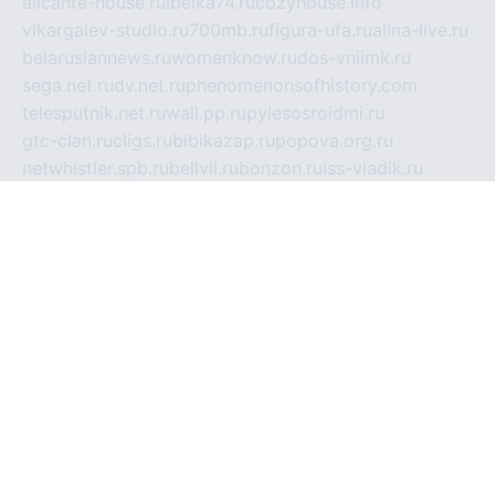
alicante-house.ru
ibelka74.ru
cozyhouse.info
vlkargalev-studio.ru
700mb.ru
figura-ufa.ru
alina-live.ru
belarusiannews.ru
womenknow.ru
dos-vniimk.ru
sega.net.ru
dv.net.ru
phenomenonsofhistory.com
telesputnik.net.ru
wall.pp.ru
pylesosroidmi.ru
gtc-clan.ru
cligs.ru
bibikazap.ru
popova.org.ru
netwhistler.spb.ru
bellvil.ru
bonzon.ru
iss-vladik.ru
defiparis.net.ru
las-gryzas.ru
amku.ru
electednews.spb.ru
feather.org.ru
spar72.ru
tankiigri.ru
dominus.com.ru
ibtree.ru
sanykool.pp.ru
unixlib.org.ru
menatep.spb.ru
gartenterrassen.ru
printeka.ru
skvozilka.com.ru
parkovka-pub.ru
lovemobi.ru
art-ru.ru
emulatorz.com.ru
alucomp.com.ru
tatforum.com.ru
alternativa-profi.ru
dermakler.ru
artsurvey.ru
aredir.ru
khimspas.ru
centr-maxi.ru
2018r.ru
bort-stomer-defort.ru
professional2.ru
gibsons.ru
artselena.ru
art-pilot.ru
ingredient.spb.ru
npfpolimer.spb.ru
argentum.spb.ru
hom-edu.ru