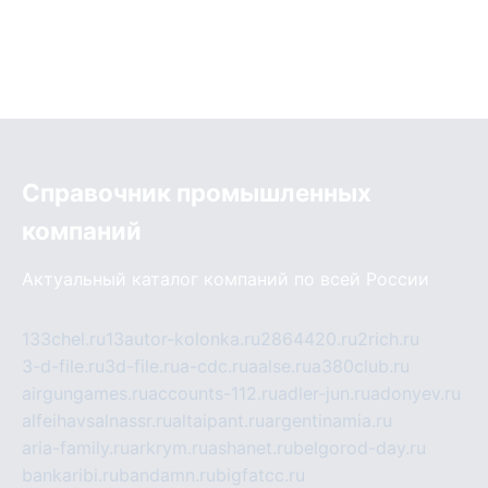
Справочник промышленных
компаний
Актуальный каталог компаний по всей России
133chel.ru
13autor-kolonka.ru
2864420.ru
2rich.ru
3-d-file.ru
3d-file.ru
a-cdc.ru
aalse.ru
a380club.ru
airgungames.ru
accounts-112.ru
adler-jun.ru
adonyev.ru
alfeihavsalnassr.ru
altaipant.ru
argentinamia.ru
aria-family.ru
arkrym.ru
ashanet.ru
belgorod-day.ru
bankaribi.ru
bandamn.ru
bigfatcc.ru