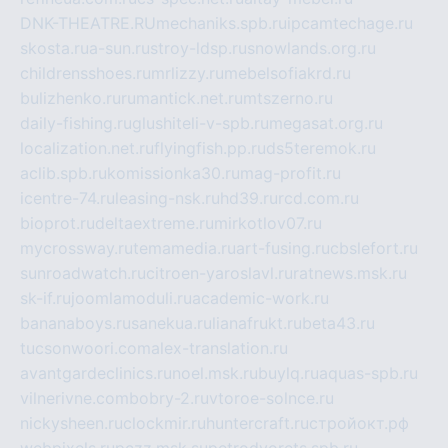
DNK-THEATRE.RU
mechaniks.spb.ru
ipcamtechage.ru
skosta.ru
a-sun.ru
stroy-ldsp.ru
snowlands.org.ru
childrensshoes.ru
mrlizzy.ru
mebelsofiakrd.ru
bulizhenko.ru
rumantick.net.ru
mtszerno.ru
daily-fishing.ru
glushiteli-v-spb.ru
megasat.org.ru
localization.net.ru
flyingfish.pp.ru
ds5teremok.ru
aclib.spb.ru
komissionka30.ru
mag-profit.ru
icentre-74.ru
leasing-nsk.ru
hd39.ru
rcd.com.ru
bioprot.ru
deltaextreme.ru
mirkotlov07.ru
mycrossway.ru
temamedia.ru
art-fusing.ru
cbslefort.ru
sunroadwatch.ru
citroen-yaroslavl.ru
ratnews.msk.ru
sk-if.ru
joomlamoduli.ru
academic-work.ru
bananaboys.ru
sanekua.ru
lianafrukt.ru
beta43.ru
tucsonwoori.com
alex-translation.ru
avantgardeclinics.ru
noel.msk.ru
buylq.ru
aquas-spb.ru
vilnerivne.com
bobry-2.ru
vtoroe-solnce.ru
nickysheen.ru
clockmir.ru
huntercraft.ru
стройокт.рф
webpixels.ru
pczz.msk.su
petrodvorets.spb.ru