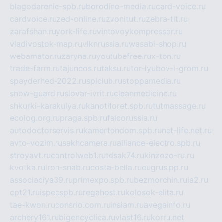
blagodarenie-spb.ru
borodino-media.ru
card-voice.ru
cardvoice.ru
zed-online.ru
zvonitut.ru
zebra-tlt.ru
zarafshan.ru
york-life.ru
vintovoykompressor.ru
vladivostok-map.ru
vlknrussia.ru
wasabi-shop.ru
webamator.ru
zaryna.ru
youtubefree.ru
x-ton.ru
trade-farm.ru
tajuncos.ru
taksu.ru
tor-lyubov-i-grom.ru
spayderhed-2022.ru
splclub.ru
stoppamedia.ru
snow-guard.ru
slovar-ivrit.ru
cleanmedicine.ru
shkurki-karakulya.ru
kanotiforet.spb.ru
tutmassage.ru
ecolog.org.ru
praga.spb.ru
falcorussia.ru
autodoctorservis.ru
kamertondom.spb.ru
net-life.net.ru
avto-vozim.ru
sakhcamera.ru
alliance-electro.spb.ru
stroyavt.ru
controlweb1.ru
tdsak74.ru
kinzozo-ru.ru
kvotka.ru
iron-snab.ru
costa-bella.ru
eugrus.pp.ru
associaciya39.ru
primexpo.spb.ru
bezmorchin.ru
ia2.ru
cpt21.ru
ispecspb.ru
regahost.ru
kolosok-elita.ru
tae-kwon.ru
consrio.com.ru
insiam.ru
avegainfo.ru
archery161.ru
bigencyclica.ru
vlast16.ru
korru.net