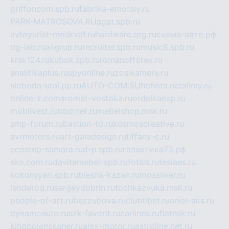
griffoncom.spb.ru
fabrika-emotsiy.ru
PARK-MATROSOVA.RU
agat.spb.ru
avtoyurist-moskva1.ru
hardware.org.ru
схема-авто.рф
dg-lab.ru
angrup.ru
recruiter.spb.ru
music8.spb.ru
krsk124.ru
kubok.spb.ru
romanofforex.ru
analitikaplus.ru
spyonline.ru
zosikamery.ru
sloboda-ural.pp.ru
AUTO-COM.SU
hohota.net
alimy.ru
online-z.com
aromat-vostoka.ru
otdelkaexp.ru
mobilvest.ru
bbd.net.ru
mebelshop.msk.ru
smp-forum.ru
bastion-td.ru
kosmoscreative.ru
avrmotors.ru
art-galadesign.ru
tiffany-c.ru
ecostep-samara.ru
d-p.spb.ru
галактика73.рф
sko.com.ru
davitamebel-spb.ru
fotsis.ru
tesiaes.ru
kokoroyari.spb.ru
blesna-kazan.ru
mossilver.ru
lenderoq.ru
sergeydobrin.ru
tochkazvuka.msk.ru
people-of-art.ru
bezzubova.ru
clubtibet.ru
orior-aks.ru
dynamoauto.ru
szk-favorit.ru
carlines.ru
flatnsk.ru
kingbolenskaner.ru
alex-motor.ru
astroline.net.ru