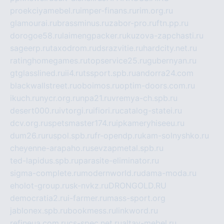
proekciyamebel.ru
imper-finans.ru
rim.org.ru
glamourai.ru
brassminus.ru
zabor-pro.ru
ftn.pp.ru
dorogoe58.ru
laimengpacker.ru
kuzova-zapchasti.ru
sageerp.ru
taxodrom.ru
dsrazvitie.ru
hardcity.net.ru
ratinghomegames.ru
topservice25.ru
gubernyan.ru
gtglasslined.ru
ii4.ru
tssport.spb.ru
andorra24.com
blackwallstreet.ru
oboimos.ru
optim-doors.com.ru
ikuch.ru
nycr.org.ru
npa21.ru
vremya-ch.spb.ru
desert000.ru
ivtorgi.ru
ifiori.ru
catalog-statei.ru
dcv.org.ru
spetsmaster174.ru
ipkameryhiseeu.ru
dum26.ru
ruspol.spb.ru
fr-opendp.ru
kam-solnyshko.ru
cheyenne-arapaho.ru
sevzapmetal.spb.ru
ted-lapidus.spb.ru
parasite-eliminator.ru
sigma-complete.ru
modernworld.ru
dama-moda.ru
eholot-group.ru
sk-nvkz.ru
DRONGOLD.RU
democratia2.ru
i-farmer.ru
mass-sport.org
jablonex.spb.ru
bookmess.ru
linkword.ru
refineua.com.ru
cs-spec.net.ru
altay-mebel.ru