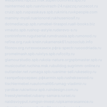
nsintermed.spb.ru
avtovirazh-24.ru
jazzq.ru
czecot.ru
cruizi.spb.ru
spasskaya.spb.ru
kniris.ru
vkpeople.com
maminy-mysli.ru
arionorel.ru
khuseniosif.ru
dotmediacup.spb.ru
mebel-tiraspol.ru
all-books.biz
vmauto.spb.ru
shop-astyle.ru
derevo-s.ru
contrinform.ru
gutserial.ru
mdrussia.spb.ru
monod.ru
refine.org.ru
uk-krein.ru
kamensk61.ru
zooclub.info
filonov.org.ru
технокамск.рф
ra-spectr.ru
ooodriada.ru
promelmash.spb.ru
ixtys.spb.ru
fccity.ru
glamourstudio.spb.ru
kola-nature.org
spbmaster.spb.ru
musicoutlet.ru
china.msk.ru
bulldog.su
grimm-online.ru
outlander.net.ru
maga.spb.ru
anime-sell.ru
keseloy.ru
газприборсервис.рф
karmin.spb.ru
shekswood.ru
tischlermebel.ru
automall66.ru
mag-vladimir.ru
yardbar.ru
kiwitour.spb.ru
indesign.com.ru
freestylemebel.ru
bany-samara.ru
rsei.ru
naidisvoyput.ru
mgsn-invest.ru
ipkamerasannce.ru