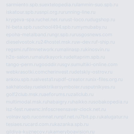
sarmiento.spb.su
extelopedia.ru
lammin-suo.spb.ru
iskatour.spb.ru
snpi.org.ru
running-line.ru
krygeva-spa.ru
chel.net.ru
rust-loco.ru
dugshop.ru
hl-beta.spb.ru
school494.spb.ru
mymubaby.ru
epoha-metalband.ru
ngr.spb.ru
rusgosnews.com
dieselvostok.ru
24hostel.msk.ru
w-dev.ru
f-ship.ru
regsmi.ru
filmnetwork.ru
malinasp.ru
kinosvin.ru
h2o-salon.ru
malutkayork.ru
deltaprim.spb.ru
tango-perm.ru
gooddir.ru
sgv.su
multiki-online.com
webkrasotki.com
cherinvest.ru
detskiy-ostrov.ru
ankou.spb.ru
alvesta1.ru
pdf-creator.ru
nix-files.org.ru
sakhatoday.ru
elektrikersymboler.ru
sputnikyes.ru
golf2club.msk.ru
aeforums.ru
zallclub.ru
multimodal.msk.ru
habaigry.ru
haikko.ru
sobakopedia.ru
isz-fest.ru
ewnc.info
screensaver-clock.net.ru
volnav.spb.ru
comnat.ru
npf.net.ru
7bit.pp.ru
kalugatur.ru
tesiaes.ru
card.com.ru
kazanka.spb.ru
gildiya-kuznecov.ru
kameryboavision.ru