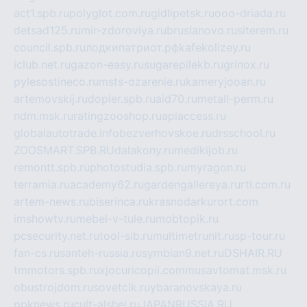
act1.spb.ru
polyglot.com.ru
gidlipetsk.ru
ooo-driada.ru
detsad125.ru
mir-zdoroviya.ru
bruslanovo.ru
siterem.ru
council.spb.ru
лодкипатриот.рф
kafekolizey.ru
iclub.net.ru
gazon-easy.ru
sugarepilekb.ru
grinox.ru
pylesostineco.ru
msts-ozarenie.ru
kameryjooan.ru
artemovskij.ru
dopler.spb.ru
aid70.ru
metall-perm.ru
ndm.msk.ru
ratingzooshop.ru
apiaccess.ru
globalautotrade.info
bezverhovskoe.ru
drsschool.ru
ZOOSMART.SPB.RU
dalakony.ru
medikijob.ru
remontt.spb.ru
photostudia.spb.ru
myragon.ru
terramia.ru
academy62.ru
gardengallereya.ru
rti.com.ru
artem-news.ru
biserinca.ru
krasnodarkurort.com
imshowtv.ru
mebel-v-tule.ru
mobtopik.ru
pcsecurity.net.ru
tool-sib.ru
multimetrunit.ru
sp-tour.ru
fan-cs.ru
santeh-russia.ru
symbian9.net.ru
DSHAIR.RU
tmmotors.spb.ru
xjocuricopii.com
musavtomat.msk.ru
obustrojdom.ru
sovetcik.ru
ybaranovskaya.ru
ppknews.ru
cult-alshei.ru
JAPANRUSSIA.RU