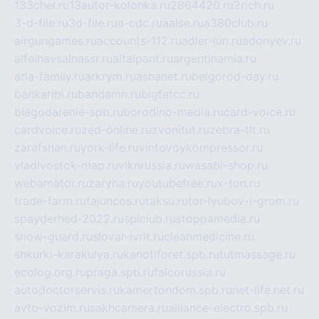
133chel.ru
13autor-kolonka.ru
2864420.ru
2rich.ru
3-d-file.ru
3d-file.ru
a-cdc.ru
aalse.ru
a380club.ru
airgungames.ru
accounts-112.ru
adler-jun.ru
adonyev.ru
alfeihavsalnassr.ru
altaipant.ru
argentinamia.ru
aria-family.ru
arkrym.ru
ashanet.ru
belgorod-day.ru
bankaribi.ru
bandamn.ru
bigfatcc.ru
blagodarenie-spb.ru
borodino-media.ru
card-voice.ru
cardvoice.ru
zed-online.ru
zvonitut.ru
zebra-tlt.ru
zarafshan.ru
york-life.ru
vintovoykompressor.ru
vladivostok-map.ru
vlknrussia.ru
wasabi-shop.ru
webamator.ru
zaryna.ru
youtubefree.ru
x-ton.ru
trade-farm.ru
tajuncos.ru
taksu.ru
tor-lyubov-i-grom.ru
spayderhed-2022.ru
splclub.ru
stoppamedia.ru
snow-guard.ru
slovar-ivrit.ru
cleanmedicine.ru
shkurki-karakulya.ru
kanotiforet.spb.ru
tutmassage.ru
ecolog.org.ru
praga.spb.ru
falcorussia.ru
autodoctorservis.ru
kamertondom.spb.ru
net-life.net.ru
avto-vozim.ru
sakhcamera.ru
alliance-electro.spb.ru