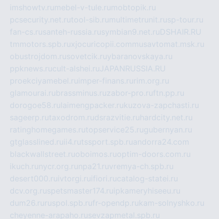
imshowtv.ru
mebel-v-tule.ru
mobtopik.ru
pcsecurity.net.ru
tool-sib.ru
multimetrunit.ru
sp-tour.ru
fan-cs.ru
santeh-russia.ru
symbian9.net.ru
DSHAIR.RU
tmmotors.spb.ru
xjocuricopii.com
musavtomat.msk.ru
obustrojdom.ru
sovetcik.ru
ybaranovskaya.ru
ppknews.ru
cult-alshei.ru
JAPANRUSSIA.RU
proekciyamebel.ru
imper-finans.ru
rim.org.ru
glamourai.ru
brassminus.ru
zabor-pro.ru
ftn.pp.ru
dorogoe58.ru
laimengpacker.ru
kuzova-zapchasti.ru
sageerp.ru
taxodrom.ru
dsrazvitie.ru
hardcity.net.ru
ratinghomegames.ru
topservice25.ru
gubernyan.ru
gtglasslined.ru
ii4.ru
tssport.spb.ru
andorra24.com
blackwallstreet.ru
oboimos.ru
optim-doors.com.ru
ikuch.ru
nycr.org.ru
npa21.ru
vremya-ch.spb.ru
desert000.ru
ivtorgi.ru
ifiori.ru
catalog-statei.ru
dcv.org.ru
spetsmaster174.ru
ipkameryhiseeu.ru
dum26.ru
ruspol.spb.ru
fr-opendp.ru
kam-solnyshko.ru
cheyenne-arapaho.ru
sevzapmetal.spb.ru