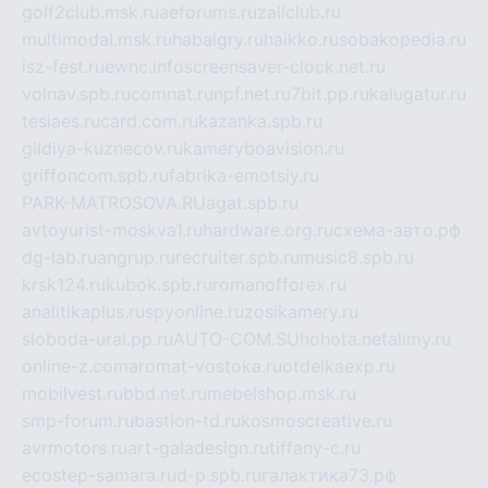
golf2club.msk.ru
aeforums.ru
zallclub.ru
multimodal.msk.ru
habaigry.ru
haikko.ru
sobakopedia.ru
isz-fest.ru
ewnc.info
screensaver-clock.net.ru
volnav.spb.ru
comnat.ru
npf.net.ru
7bit.pp.ru
kalugatur.ru
tesiaes.ru
card.com.ru
kazanka.spb.ru
gildiya-kuznecov.ru
kameryboavision.ru
griffoncom.spb.ru
fabrika-emotsiy.ru
PARK-MATROSOVA.RU
agat.spb.ru
avtoyurist-moskva1.ru
hardware.org.ru
схема-авто.рф
dg-lab.ru
angrup.ru
recruiter.spb.ru
music8.spb.ru
krsk124.ru
kubok.spb.ru
romanofforex.ru
analitikaplus.ru
spyonline.ru
zosikamery.ru
sloboda-ural.pp.ru
AUTO-COM.SU
hohota.net
alimy.ru
online-z.com
aromat-vostoka.ru
otdelkaexp.ru
mobilvest.ru
bbd.net.ru
mebelshop.msk.ru
smp-forum.ru
bastion-td.ru
kosmoscreative.ru
avrmotors.ru
art-galadesign.ru
tiffany-c.ru
ecostep-samara.ru
d-p.spb.ru
галактика73.рф