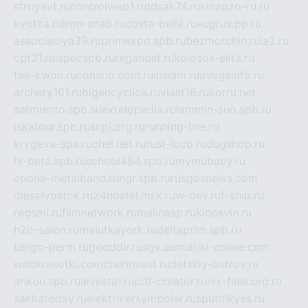
stroyavt.ru
controlweb1.ru
tdsak74.ru
kinzozo-ru.ru
kvotka.ru
iron-snab.ru
costa-bella.ru
eugrus.pp.ru
associaciya39.ru
primexpo.spb.ru
bezmorchin.ru
ia2.ru
cpt21.ru
ispecspb.ru
regahost.ru
kolosok-elita.ru
tae-kwon.ru
consrio.com.ru
insiam.ru
avegainfo.ru
archery161.ru
bigencyclica.ru
vlast16.ru
korru.net
sarmiento.spb.su
extelopedia.ru
lammin-suo.spb.ru
iskatour.spb.ru
snpi.org.ru
running-line.ru
krygeva-spa.ru
chel.net.ru
rust-loco.ru
dugshop.ru
hl-beta.spb.ru
school494.spb.ru
mymubaby.ru
epoha-metalband.ru
ngr.spb.ru
rusgosnews.com
dieselvostok.ru
24hostel.msk.ru
w-dev.ru
f-ship.ru
regsmi.ru
filmnetwork.ru
malinasp.ru
kinosvin.ru
h2o-salon.ru
malutkayork.ru
deltaprim.spb.ru
tango-perm.ru
gooddir.ru
sgv.su
multiki-online.com
webkrasotki.com
cherinvest.ru
detskiy-ostrov.ru
ankou.spb.ru
alvesta1.ru
pdf-creator.ru
nix-files.org.ru
sakhatoday.ru
elektrikersymboler.ru
sputnikyes.ru