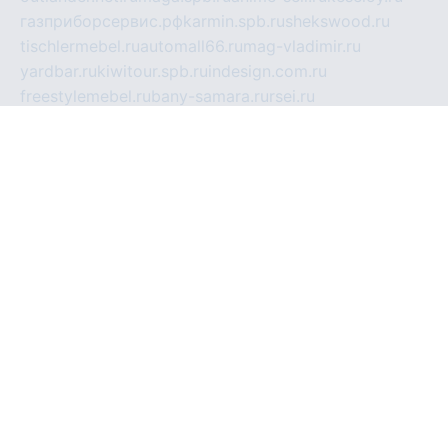
газприборсервис.рф
karmin.spb.ru
shekswood.ru
tischlermebel.ru
automall66.ru
mag-vladimir.ru
yardbar.ru
kiwitour.spb.ru
indesign.com.ru
freestylemebel.ru
bany-samara.ru
rsei.ru
naidisvoyput.ru
mgsn-invest.ru
ipkamerasannce.ru
alicante-house.ru
ibelka74.ru
cozyhouse.info
vlkargalev-studio.ru
700mb.ru
figura-ufa.ru
alina-live.ru
belarusiannews.ru
womenknow.ru
dos-vniimk.ru
sega.net.ru
dv.net.ru
phenomenonsofhistory.com
telesputnik.net.ru
wall.pp.ru
pylesosroidmi.ru
gtc-clan.ru
cligs.ru
bibikazap.ru
popova.org.ru
netwhistler.spb.ru
bellvil.ru
bonzon.ru
iss-vladik.ru
defiparis.net.ru
las-gryzas.ru
amku.ru
electednews.spb.ru
feather.org.ru
spar72.ru
tankiigri.ru
dominus.com.ru
ibtree.ru
sanykool.pp.ru
unixlib.org.ru
menatep.spb.ru
gartenterrassen.ru
printeka.ru
skvozilka.com.ru
parkovka-pub.ru
lovemobi.ru
art-ru.ru
emulatorz.com.ru
alucomp.com.ru
tatforum.com.ru