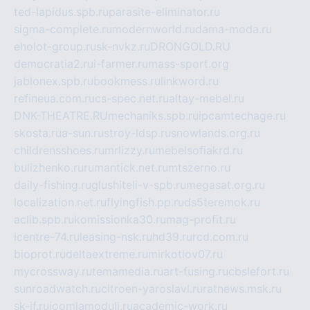
ted-lapidus.spb.ru
parasite-eliminator.ru
sigma-complete.ru
modernworld.ru
dama-moda.ru
eholot-group.ru
sk-nvkz.ru
DRONGOLD.RU
democratia2.ru
i-farmer.ru
mass-sport.org
jablonex.spb.ru
bookmess.ru
linkword.ru
refineua.com.ru
cs-spec.net.ru
altay-mebel.ru
DNK-THEATRE.RU
mechaniks.spb.ru
ipcamtechage.ru
skosta.ru
a-sun.ru
stroy-ldsp.ru
snowlands.org.ru
childrensshoes.ru
mrlizzy.ru
mebelsofiakrd.ru
bulizhenko.ru
rumantick.net.ru
mtszerno.ru
daily-fishing.ru
glushiteli-v-spb.ru
megasat.org.ru
localization.net.ru
flyingfish.pp.ru
ds5teremok.ru
aclib.spb.ru
komissionka30.ru
mag-profit.ru
icentre-74.ru
leasing-nsk.ru
hd39.ru
rcd.com.ru
bioprot.ru
deltaextreme.ru
mirkotlov07.ru
mycrossway.ru
temamedia.ru
art-fusing.ru
cbslefort.ru
sunroadwatch.ru
citroen-yaroslavl.ru
ratnews.msk.ru
sk-if.ru
joomlamoduli.ru
academic-work.ru