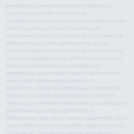
bananaboys.ru
sanekua.ru
lianafrukt.ru
beta43.ru
tucsonwoori.com
alex-translation.ru
avantgardeclinics.ru
noel.msk.ru
buylq.ru
aquas-spb.ru
vilnerivne.com
bobry-2.ru
vtoroe-solnce.ru
nickysheen.ru
clockmir.ru
huntercraft.ru
стройокт.рф
webpixels.ru
pczz.msk.su
petrodvorets.spb.ru
nsintermed.spb.ru
avtovirazh-24.ru
jazzq.ru
czecot.ru
cruizi.spb.ru
spasskaya.spb.ru
kniris.ru
vkpeople.com
maminy-mysli.ru
arionorel.ru
khuseniosif.ru
dotmediacup.spb.ru
mebel-tiraspol.ru
all-books.biz
vmauto.spb.ru
shop-astyle.ru
derevo-s.ru
contrinform.ru
gutserial.ru
mdrussia.spb.ru
monod.ru
refine.org.ru
uk-krein.ru
kamensk61.ru
zooclub.info
filonov.org.ru
технокамск.рф
ra-spectr.ru
ooodriada.ru
promelmash.spb.ru
ixtys.spb.ru
fccity.ru
glamourstudio.spb.ru
kola-nature.org
spbmaster.spb.ru
musicoutlet.ru
china.msk.ru
bulldog.su
grimm-online.ru
outlander.net.ru
maga.spb.ru
anime-sell.ru
keseloy.ru