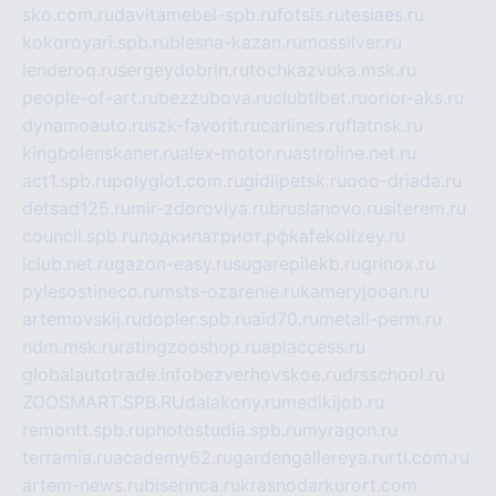
sko.com.ru
davitamebel-spb.ru
fotsis.ru
tesiaes.ru
kokoroyari.spb.ru
blesna-kazan.ru
mossilver.ru
lenderoq.ru
sergeydobrin.ru
tochkazvuka.msk.ru
people-of-art.ru
bezzubova.ru
clubtibet.ru
orior-aks.ru
dynamoauto.ru
szk-favorit.ru
carlines.ru
flatnsk.ru
kingbolenskaner.ru
alex-motor.ru
astroline.net.ru
act1.spb.ru
polyglot.com.ru
gidlipetsk.ru
ooo-driada.ru
detsad125.ru
mir-zdoroviya.ru
bruslanovo.ru
siterem.ru
council.spb.ru
лодкипатриот.рф
kafekolizey.ru
iclub.net.ru
gazon-easy.ru
sugarepilekb.ru
grinox.ru
pylesostineco.ru
msts-ozarenie.ru
kameryjooan.ru
artemovskij.ru
dopler.spb.ru
aid70.ru
metall-perm.ru
ndm.msk.ru
ratingzooshop.ru
apiaccess.ru
globalautotrade.info
bezverhovskoe.ru
drsschool.ru
ZOOSMART.SPB.RU
dalakony.ru
medikijob.ru
remontt.spb.ru
photostudia.spb.ru
myragon.ru
terramia.ru
academy62.ru
gardengallereya.ru
rti.com.ru
artem-news.ru
biserinca.ru
krasnodarkurort.com