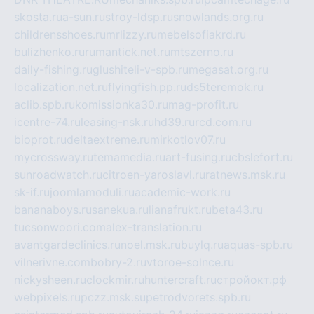
skosta.ru
a-sun.ru
stroy-ldsp.ru
snowlands.org.ru
childrensshoes.ru
mrlizzy.ru
mebelsofiakrd.ru
bulizhenko.ru
rumantick.net.ru
mtszerno.ru
daily-fishing.ru
glushiteli-v-spb.ru
megasat.org.ru
localization.net.ru
flyingfish.pp.ru
ds5teremok.ru
aclib.spb.ru
komissionka30.ru
mag-profit.ru
icentre-74.ru
leasing-nsk.ru
hd39.ru
rcd.com.ru
bioprot.ru
deltaextreme.ru
mirkotlov07.ru
mycrossway.ru
temamedia.ru
art-fusing.ru
cbslefort.ru
sunroadwatch.ru
citroen-yaroslavl.ru
ratnews.msk.ru
sk-if.ru
joomlamoduli.ru
academic-work.ru
bananaboys.ru
sanekua.ru
lianafrukt.ru
beta43.ru
tucsonwoori.com
alex-translation.ru
avantgardeclinics.ru
noel.msk.ru
buylq.ru
aquas-spb.ru
vilnerivne.com
bobry-2.ru
vtoroe-solnce.ru
nickysheen.ru
clockmir.ru
huntercraft.ru
стройокт.рф
webpixels.ru
pczz.msk.su
petrodvorets.spb.ru