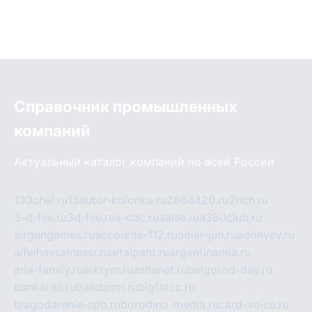
Справочник промышленных
компаний
Актуальный каталог компаний по всей России
133chel.ru
13autor-kolonka.ru
2864420.ru
2rich.ru
3-d-file.ru
3d-file.ru
a-cdc.ru
aalse.ru
a380club.ru
airgungames.ru
accounts-112.ru
adler-jun.ru
adonyev.ru
alfeihavsalnassr.ru
altaipant.ru
argentinamia.ru
aria-family.ru
arkrym.ru
ashanet.ru
belgorod-day.ru
bankaribi.ru
bandamn.ru
bigfatcc.ru
blagodarenie-spb.ru
borodino-media.ru
card-voice.ru