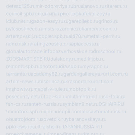
detsad125.ru
mir-zdoroviya.ru
bruslanovo.ru
siterem.ru
council.spb.ru
лодкипатриот.рф
kafekolizey.ru
iclub.net.ru
gazon-easy.ru
sugarepilekb.ru
grinox.ru
pylesostineco.ru
msts-ozarenie.ru
kameryjooan.ru
artemovskij.ru
dopler.spb.ru
aid70.ru
metall-perm.ru
ndm.msk.ru
ratingzooshop.ru
apiaccess.ru
globalautotrade.info
bezverhovskoe.ru
drsschool.ru
ZOOSMART.SPB.RU
dalakony.ru
medikijob.ru
remontt.spb.ru
photostudia.spb.ru
myragon.ru
terramia.ru
academy62.ru
gardengallereya.ru
rti.com.ru
artem-news.ru
biserinca.ru
krasnodarkurort.com
imshowtv.ru
mebel-v-tule.ru
mobtopik.ru
pcsecurity.net.ru
tool-sib.ru
multimetrunit.ru
sp-tour.ru
fan-cs.ru
santeh-russia.ru
symbian9.net.ru
DSHAIR.RU
tmmotors.spb.ru
xjocuricopii.com
musavtomat.msk.ru
obustrojdom.ru
sovetcik.ru
ybaranovskaya.ru
ppknews.ru
cult-alshei.ru
JAPANRUSSIA.RU
proekciyamebel.ru
imper-finans.ru
rim.org.ru