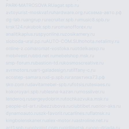
PARK-MATROSOVA.RU
agat.spb.ru
avtoyurist-moskva1.ru
hardware.org.ru
схема-авто.рф
dg-lab.ru
angrup.ru
recruiter.spb.ru
music8.spb.ru
krsk124.ru
kubok.spb.ru
romanofforex.ru
analitikaplus.ru
spyonline.ru
zosikamery.ru
sloboda-ural.pp.ru
AUTO-COM.SU
hohota.net
alimy.ru
online-z.com
aromat-vostoka.ru
otdelkaexp.ru
mobilvest.ru
bbd.net.ru
mebelshop.msk.ru
smp-forum.ru
bastion-td.ru
kosmoscreative.ru
avrmotors.ru
art-galadesign.ru
tiffany-c.ru
ecostep-samara.ru
d-p.spb.ru
галактика73.рф
sko.com.ru
davitamebel-spb.ru
fotsis.ru
tesiaes.ru
kokoroyari.spb.ru
blesna-kazan.ru
mossilver.ru
lenderoq.ru
sergeydobrin.ru
tochkazvuka.msk.ru
people-of-art.ru
bezzubova.ru
clubtibet.ru
orior-aks.ru
dynamoauto.ru
szk-favorit.ru
carlines.ru
flatnsk.ru
kingbolenskaner.ru
alex-motor.ru
astroline.net.ru
act1.spb.ru
polyglot.com.ru
gidlipetsk.ru
ooo-driada.ru