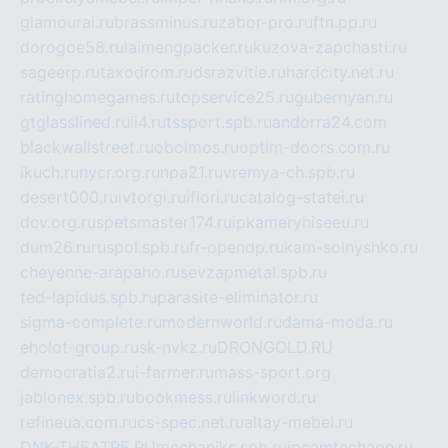
glamourai.ru
brassminus.ru
zabor-pro.ru
ftn.pp.ru
dorogoe58.ru
laimengpacker.ru
kuzova-zapchasti.ru
sageerp.ru
taxodrom.ru
dsrazvitie.ru
hardcity.net.ru
ratinghomegames.ru
topservice25.ru
gubernyan.ru
gtglasslined.ru
ii4.ru
tssport.spb.ru
andorra24.com
blackwallstreet.ru
oboimos.ru
optim-doors.com.ru
ikuch.ru
nycr.org.ru
npa21.ru
vremya-ch.spb.ru
desert000.ru
ivtorgi.ru
ifiori.ru
catalog-statei.ru
dcv.org.ru
spetsmaster174.ru
ipkameryhiseeu.ru
dum26.ru
ruspol.spb.ru
fr-opendp.ru
kam-solnyshko.ru
cheyenne-arapaho.ru
sevzapmetal.spb.ru
ted-lapidus.spb.ru
parasite-eliminator.ru
sigma-complete.ru
modernworld.ru
dama-moda.ru
eholot-group.ru
sk-nvkz.ru
DRONGOLD.RU
democratia2.ru
i-farmer.ru
mass-sport.org
jablonex.spb.ru
bookmess.ru
linkword.ru
refineua.com.ru
cs-spec.net.ru
altay-mebel.ru
DNK-THEATRE.RU
mechaniks.spb.ru
ipcamtechage.ru