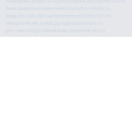
vlkargalev-studio.ru
700mb.ru
figura-ufa.ru
alina-live.ru
belarusiannews.ru
womenknow.ru
dos-vniimk.ru
sega.net.ru
dv.net.ru
phenomenonsofhistory.com
telesputnik.net.ru
wall.pp.ru
pylesosroidmi.ru
gtc-clan.ru
cligs.ru
bibikazap.ru
popova.org.ru
netwhistler.spb.ru
bellvil.ru
bonzon.ru
iss-vladik.ru
defiparis.net.ru
las-gryzas.ru
amku.ru
electednews.spb.ru
feather.org.ru
spar72.ru
tankiigri.ru
dominus.com.ru
ibtree.ru
sanykool.pp.ru
unixlib.org.ru
menatep.spb.ru
gartenterrassen.ru
printeka.ru
skvozilka.com.ru
parkovka-pub.ru
lovemobi.ru
art-ru.ru
emulatorz.com.ru
alucomp.com.ru
tatforum.com.ru
alternativa-profi.ru
dermakler.ru
artsurvey.ru
aredir.ru
khimspas.ru
centr-maxi.ru
2018r.ru
bort-stomer-defort.ru
professional2.ru
gibsons.ru
artselena.ru
art-pilot.ru
ingredient.spb.ru
npfpolimer.spb.ru
argentum.spb.ru
hom-edu.ru
af-num.ru
cashadvanceamericasev.org
trexp.spb.ru