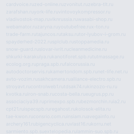
cardvoice.ru
zed-online.ru
zvonitut.ru
zebra-tlt.ru
zarafshan.ru
york-life.ru
vintovoykompressor.ru
vladivostok-map.ru
vlknrussia.ru
wasabi-shop.ru
webamator.ru
zaryna.ru
youtubefree.ru
x-ton.ru
trade-farm.ru
tajuncos.ru
taksu.ru
tor-lyubov-i-grom.ru
spayderhed-2022.ru
splclub.ru
stoppamedia.ru
snow-guard.ru
slovar-ivrit.ru
cleanmedicine.ru
shkurki-karakulya.ru
kanotiforet.spb.ru
tutmassage.ru
ecolog.org.ru
praga.spb.ru
falcorussia.ru
autodoctorservis.ru
kamertondom.spb.ru
net-life.net.ru
avto-vozim.ru
sakhcamera.ru
alliance-electro.spb.ru
stroyavt.ru
controlweb1.ru
tdsak74.ru
kinzozo-ru.ru
kvotka.ru
iron-snab.ru
costa-bella.ru
eugrus.pp.ru
associaciya39.ru
primexpo.spb.ru
bezmorchin.ru
ia2.ru
cpt21.ru
ispecspb.ru
regahost.ru
kolosok-elita.ru
tae-kwon.ru
consrio.com.ru
insiam.ru
avegainfo.ru
archery161.ru
bigencyclica.ru
vlast16.ru
korru.net
sarmiento.spb.su
extelopedia.ru
lammin-suo.spb.ru