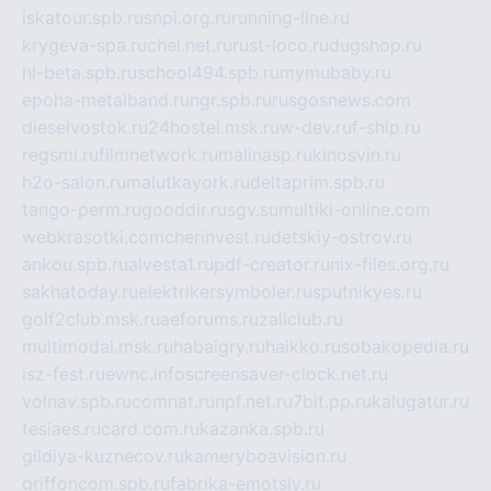
iskatour.spb.ru
snpi.org.ru
running-line.ru
krygeva-spa.ru
chel.net.ru
rust-loco.ru
dugshop.ru
hl-beta.spb.ru
school494.spb.ru
mymubaby.ru
epoha-metalband.ru
ngr.spb.ru
rusgosnews.com
dieselvostok.ru
24hostel.msk.ru
w-dev.ru
f-ship.ru
regsmi.ru
filmnetwork.ru
malinasp.ru
kinosvin.ru
h2o-salon.ru
malutkayork.ru
deltaprim.spb.ru
tango-perm.ru
gooddir.ru
sgv.su
multiki-online.com
webkrasotki.com
cherinvest.ru
detskiy-ostrov.ru
ankou.spb.ru
alvesta1.ru
pdf-creator.ru
nix-files.org.ru
sakhatoday.ru
elektrikersymboler.ru
sputnikyes.ru
golf2club.msk.ru
aeforums.ru
zallclub.ru
multimodal.msk.ru
habaigry.ru
haikko.ru
sobakopedia.ru
isz-fest.ru
ewnc.info
screensaver-clock.net.ru
volnav.spb.ru
comnat.ru
npf.net.ru
7bit.pp.ru
kalugatur.ru
tesiaes.ru
card.com.ru
kazanka.spb.ru
gildiya-kuznecov.ru
kameryboavision.ru
griffoncom.spb.ru
fabrika-emotsiy.ru