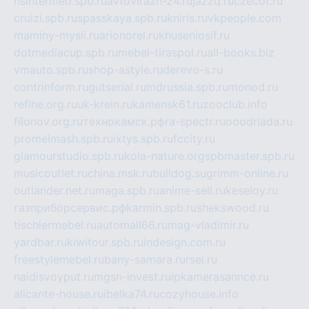
nsintermed.spb.ru
avtovirazh-24.ru
jazzq.ru
czecot.ru
cruizi.spb.ru
spasskaya.spb.ru
kniris.ru
vkpeople.com
maminy-mysli.ru
arionorel.ru
khuseniosif.ru
dotmediacup.spb.ru
mebel-tiraspol.ru
all-books.biz
vmauto.spb.ru
shop-astyle.ru
derevo-s.ru
contrinform.ru
gutserial.ru
mdrussia.spb.ru
monod.ru
refine.org.ru
uk-krein.ru
kamensk61.ru
zooclub.info
filonov.org.ru
технокамск.рф
ra-spectr.ru
ooodriada.ru
promelmash.spb.ru
ixtys.spb.ru
fccity.ru
glamourstudio.spb.ru
kola-nature.org
spbmaster.spb.ru
musicoutlet.ru
china.msk.ru
bulldog.su
grimm-online.ru
outlander.net.ru
maga.spb.ru
anime-sell.ru
keseloy.ru
газприборсервис.рф
karmin.spb.ru
shekswood.ru
tischlermebel.ru
automall66.ru
mag-vladimir.ru
yardbar.ru
kiwitour.spb.ru
indesign.com.ru
freestylemebel.ru
bany-samara.ru
rsei.ru
naidisvoyput.ru
mgsn-invest.ru
ipkamerasannce.ru
alicante-house.ru
ibelka74.ru
cozyhouse.info