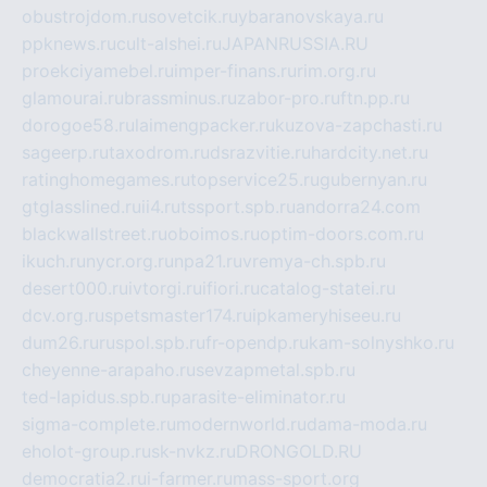
obustrojdom.ru
sovetcik.ru
ybaranovskaya.ru
ppknews.ru
cult-alshei.ru
JAPANRUSSIA.RU
proekciyamebel.ru
imper-finans.ru
rim.org.ru
glamourai.ru
brassminus.ru
zabor-pro.ru
ftn.pp.ru
dorogoe58.ru
laimengpacker.ru
kuzova-zapchasti.ru
sageerp.ru
taxodrom.ru
dsrazvitie.ru
hardcity.net.ru
ratinghomegames.ru
topservice25.ru
gubernyan.ru
gtglasslined.ru
ii4.ru
tssport.spb.ru
andorra24.com
blackwallstreet.ru
oboimos.ru
optim-doors.com.ru
ikuch.ru
nycr.org.ru
npa21.ru
vremya-ch.spb.ru
desert000.ru
ivtorgi.ru
ifiori.ru
catalog-statei.ru
dcv.org.ru
spetsmaster174.ru
ipkameryhiseeu.ru
dum26.ru
ruspol.spb.ru
fr-opendp.ru
kam-solnyshko.ru
cheyenne-arapaho.ru
sevzapmetal.spb.ru
ted-lapidus.spb.ru
parasite-eliminator.ru
sigma-complete.ru
modernworld.ru
dama-moda.ru
eholot-group.ru
sk-nvkz.ru
DRONGOLD.RU
democratia2.ru
i-farmer.ru
mass-sport.org