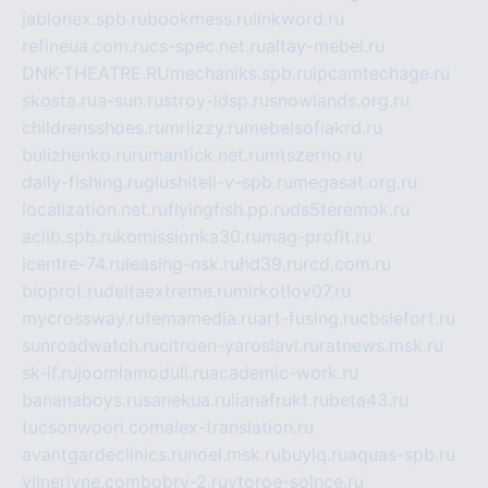
jablonex.spb.ru
bookmess.ru
linkword.ru
refineua.com.ru
cs-spec.net.ru
altay-mebel.ru
DNK-THEATRE.RU
mechaniks.spb.ru
ipcamtechage.ru
skosta.ru
a-sun.ru
stroy-ldsp.ru
snowlands.org.ru
childrensshoes.ru
mrlizzy.ru
mebelsofiakrd.ru
bulizhenko.ru
rumantick.net.ru
mtszerno.ru
daily-fishing.ru
glushiteli-v-spb.ru
megasat.org.ru
localization.net.ru
flyingfish.pp.ru
ds5teremok.ru
aclib.spb.ru
komissionka30.ru
mag-profit.ru
icentre-74.ru
leasing-nsk.ru
hd39.ru
rcd.com.ru
bioprot.ru
deltaextreme.ru
mirkotlov07.ru
mycrossway.ru
temamedia.ru
art-fusing.ru
cbslefort.ru
sunroadwatch.ru
citroen-yaroslavl.ru
ratnews.msk.ru
sk-if.ru
joomlamoduli.ru
academic-work.ru
bananaboys.ru
sanekua.ru
lianafrukt.ru
beta43.ru
tucsonwoori.com
alex-translation.ru
avantgardeclinics.ru
noel.msk.ru
buylq.ru
aquas-spb.ru
vilnerivne.com
bobry-2.ru
vtoroe-solnce.ru