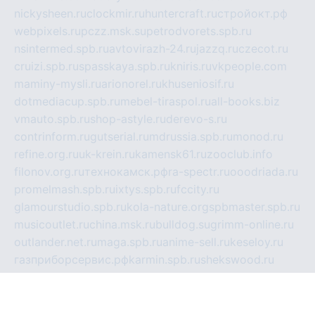
nickysheen.ru
clockmir.ru
huntercraft.ru
стройокт.рф
webpixels.ru
pczz.msk.su
petrodvorets.spb.ru
nsintermed.spb.ru
avtovirazh-24.ru
jazzq.ru
czecot.ru
cruizi.spb.ru
spasskaya.spb.ru
kniris.ru
vkpeople.com
maminy-mysli.ru
arionorel.ru
khuseniosif.ru
dotmediacup.spb.ru
mebel-tiraspol.ru
all-books.biz
vmauto.spb.ru
shop-astyle.ru
derevo-s.ru
contrinform.ru
gutserial.ru
mdrussia.spb.ru
monod.ru
refine.org.ru
uk-krein.ru
kamensk61.ru
zooclub.info
filonov.org.ru
технокамск.рф
ra-spectr.ru
ooodriada.ru
promelmash.spb.ru
ixtys.spb.ru
fccity.ru
glamourstudio.spb.ru
kola-nature.org
spbmaster.spb.ru
musicoutlet.ru
china.msk.ru
bulldog.su
grimm-online.ru
outlander.net.ru
maga.spb.ru
anime-sell.ru
keseloy.ru
газприборсервис.рф
karmin.spb.ru
shekswood.ru
tischlermebel.ru
automall66.ru
mag-vladimir.ru
yardbar.ru
kiwitour.spb.ru
indesign.com.ru
freestylemebel.ru
bany-samara.ru
rsei.ru