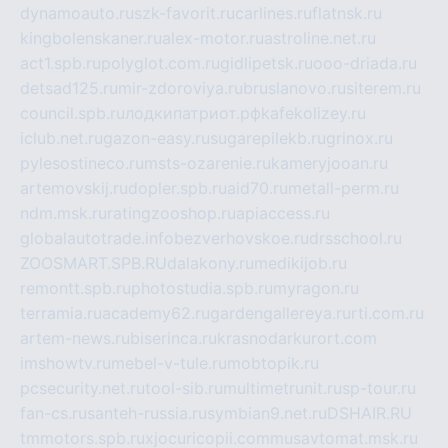
dynamoauto.ru
szk-favorit.ru
carlines.ru
flatnsk.ru
kingbolenskaner.ru
alex-motor.ru
astroline.net.ru
act1.spb.ru
polyglot.com.ru
gidlipetsk.ru
ooo-driada.ru
detsad125.ru
mir-zdoroviya.ru
bruslanovo.ru
siterem.ru
council.spb.ru
лодкипатриот.рф
kafekolizey.ru
iclub.net.ru
gazon-easy.ru
sugarepilekb.ru
grinox.ru
pylesostineco.ru
msts-ozarenie.ru
kameryjooan.ru
artemovskij.ru
dopler.spb.ru
aid70.ru
metall-perm.ru
ndm.msk.ru
ratingzooshop.ru
apiaccess.ru
globalautotrade.info
bezverhovskoe.ru
drsschool.ru
ZOOSMART.SPB.RU
dalakony.ru
medikijob.ru
remontt.spb.ru
photostudia.spb.ru
myragon.ru
terramia.ru
academy62.ru
gardengallereya.ru
rti.com.ru
artem-news.ru
biserinca.ru
krasnodarkurort.com
imshowtv.ru
mebel-v-tule.ru
mobtopik.ru
pcsecurity.net.ru
tool-sib.ru
multimetrunit.ru
sp-tour.ru
fan-cs.ru
santeh-russia.ru
symbian9.net.ru
DSHAIR.RU
tmmotors.spb.ru
xjocuricopii.com
musavtomat.msk.ru