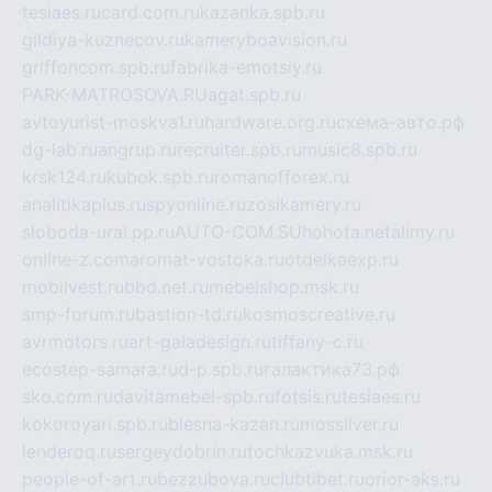
tesiaes.ru
card.com.ru
kazanka.spb.ru
gildiya-kuznecov.ru
kameryboavision.ru
griffoncom.spb.ru
fabrika-emotsiy.ru
PARK-MATROSOVA.RU
agat.spb.ru
avtoyurist-moskva1.ru
hardware.org.ru
схема-авто.рф
dg-lab.ru
angrup.ru
recruiter.spb.ru
music8.spb.ru
krsk124.ru
kubok.spb.ru
romanofforex.ru
analitikaplus.ru
spyonline.ru
zosikamery.ru
sloboda-ural.pp.ru
AUTO-COM.SU
hohota.net
alimy.ru
online-z.com
aromat-vostoka.ru
otdelkaexp.ru
mobilvest.ru
bbd.net.ru
mebelshop.msk.ru
smp-forum.ru
bastion-td.ru
kosmoscreative.ru
avrmotors.ru
art-galadesign.ru
tiffany-c.ru
ecostep-samara.ru
d-p.spb.ru
галактика73.рф
sko.com.ru
davitamebel-spb.ru
fotsis.ru
tesiaes.ru
kokoroyari.spb.ru
blesna-kazan.ru
mossilver.ru
lenderoq.ru
sergeydobrin.ru
tochkazvuka.msk.ru
people-of-art.ru
bezzubova.ru
clubtibet.ru
orior-aks.ru