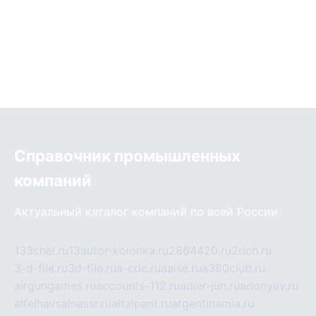
Справочник промышленных
компаний
Актуальный каталог компаний по всей России
133chel.ru
13autor-kolonka.ru
2864420.ru
2rich.ru
3-d-file.ru
3d-file.ru
a-cdc.ru
aalse.ru
a380club.ru
airgungames.ru
accounts-112.ru
adler-jun.ru
adonyev.ru
alfeihavsalnassr.ru
altaipant.ru
argentinamia.ru