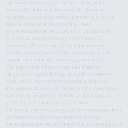
tae-kwon.ru
consrio.com.ru
insiam.ru
avegainfo.ru
archery161.ru
bigencyclica.ru
vlast16.ru
korru.net
sarmiento.spb.su
extelopedia.ru
lammin-suo.spb.ru
iskatour.spb.ru
snpi.org.ru
running-line.ru
krygeva-spa.ru
chel.net.ru
rust-loco.ru
dugshop.ru
hl-beta.spb.ru
school494.spb.ru
mymubaby.ru
epoha-metalband.ru
ngr.spb.ru
rusgosnews.com
dieselvostok.ru
24hostel.msk.ru
w-dev.ru
f-ship.ru
regsmi.ru
filmnetwork.ru
malinasp.ru
kinosvin.ru
h2o-salon.ru
malutkayork.ru
deltaprim.spb.ru
tango-perm.ru
gooddir.ru
sgv.su
multiki-online.com
webkrasotki.com
cherinvest.ru
detskiy-ostrov.ru
ankou.spb.ru
alvesta1.ru
pdf-creator.ru
nix-files.org.ru
sakhatoday.ru
elektrikersymboler.ru
sputnikyes.ru
golf2club.msk.ru
aeforums.ru
zallclub.ru
multimodal.msk.ru
habaigry.ru
haikko.ru
sobakopedia.ru
isz-fest.ru
ewnc.info
screensaver-clock.net.ru
volnav.spb.ru
comnat.ru
npf.net.ru
7bit.pp.ru
kalugatur.ru