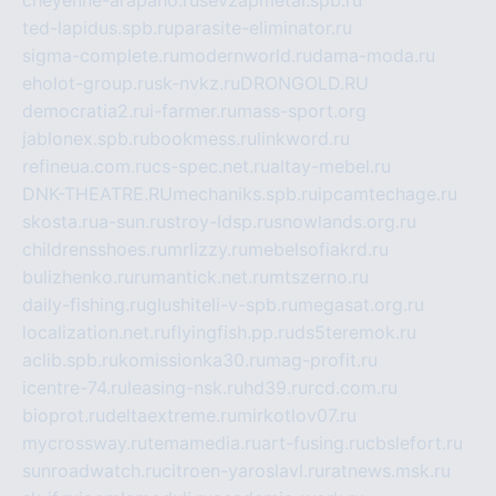
cheyenne-arapaho.ru
sevzapmetal.spb.ru
ted-lapidus.spb.ru
parasite-eliminator.ru
sigma-complete.ru
modernworld.ru
dama-moda.ru
eholot-group.ru
sk-nvkz.ru
DRONGOLD.RU
democratia2.ru
i-farmer.ru
mass-sport.org
jablonex.spb.ru
bookmess.ru
linkword.ru
refineua.com.ru
cs-spec.net.ru
altay-mebel.ru
DNK-THEATRE.RU
mechaniks.spb.ru
ipcamtechage.ru
skosta.ru
a-sun.ru
stroy-ldsp.ru
snowlands.org.ru
childrensshoes.ru
mrlizzy.ru
mebelsofiakrd.ru
bulizhenko.ru
rumantick.net.ru
mtszerno.ru
daily-fishing.ru
glushiteli-v-spb.ru
megasat.org.ru
localization.net.ru
flyingfish.pp.ru
ds5teremok.ru
aclib.spb.ru
komissionka30.ru
mag-profit.ru
icentre-74.ru
leasing-nsk.ru
hd39.ru
rcd.com.ru
bioprot.ru
deltaextreme.ru
mirkotlov07.ru
mycrossway.ru
temamedia.ru
art-fusing.ru
cbslefort.ru
sunroadwatch.ru
citroen-yaroslavl.ru
ratnews.msk.ru