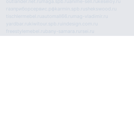
outlander.net.ru
maga.spb.ru
anime-sell.ru
keseloy.ru
газприборсервис.рф
karmin.spb.ru
shekswood.ru
tischlermebel.ru
automall66.ru
mag-vladimir.ru
yardbar.ru
kiwitour.spb.ru
indesign.com.ru
freestylemebel.ru
bany-samara.ru
rsei.ru
naidisvoyput.ru
mgsn-invest.ru
ipkamerasannce.ru
alicante-house.ru
ibelka74.ru
cozyhouse.info
vlkargalev-studio.ru
700mb.ru
figura-ufa.ru
alina-live.ru
belarusiannews.ru
womenknow.ru
dos-vniimk.ru
sega.net.ru
dv.net.ru
phenomenonsofhistory.com
telesputnik.net.ru
wall.pp.ru
pylesosroidmi.ru
gtc-clan.ru
cligs.ru
bibikazap.ru
popova.org.ru
netwhistler.spb.ru
bellvil.ru
bonzon.ru
iss-vladik.ru
defiparis.net.ru
las-gryzas.ru
amku.ru
electednews.spb.ru
feather.org.ru
spar72.ru
tankiigri.ru
dominus.com.ru
ibtree.ru
sanykool.pp.ru
unixlib.org.ru
menatep.spb.ru
gartenterrassen.ru
printeka.ru
skvozilka.com.ru
parkovka-pub.ru
lovemobi.ru
art-ru.ru