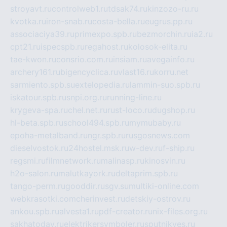
stroyavt.ru
controlweb1.ru
tdsak74.ru
kinzozo-ru.ru
kvotka.ru
iron-snab.ru
costa-bella.ru
eugrus.pp.ru
associaciya39.ru
primexpo.spb.ru
bezmorchin.ru
ia2.ru
cpt21.ru
ispecspb.ru
regahost.ru
kolosok-elita.ru
tae-kwon.ru
consrio.com.ru
insiam.ru
avegainfo.ru
archery161.ru
bigencyclica.ru
vlast16.ru
korru.net
sarmiento.spb.su
extelopedia.ru
lammin-suo.spb.ru
iskatour.spb.ru
snpi.org.ru
running-line.ru
krygeva-spa.ru
chel.net.ru
rust-loco.ru
dugshop.ru
hl-beta.spb.ru
school494.spb.ru
mymubaby.ru
epoha-metalband.ru
ngr.spb.ru
rusgosnews.com
dieselvostok.ru
24hostel.msk.ru
w-dev.ru
f-ship.ru
regsmi.ru
filmnetwork.ru
malinasp.ru
kinosvin.ru
h2o-salon.ru
malutkayork.ru
deltaprim.spb.ru
tango-perm.ru
gooddir.ru
sgv.su
multiki-online.com
webkrasotki.com
cherinvest.ru
detskiy-ostrov.ru
ankou.spb.ru
alvesta1.ru
pdf-creator.ru
nix-files.org.ru
sakhatoday.ru
elektrikersymboler.ru
sputnikyes.ru