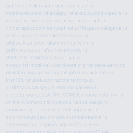
golf2club.msk.ru
aeforums.ru
zallclub.ru
multimodal.msk.ru
habaigry.ru
haikko.ru
sobakopedia.ru
isz-fest.ru
ewnc.info
screensaver-clock.net.ru
volnav.spb.ru
comnat.ru
npf.net.ru
7bit.pp.ru
kalugatur.ru
tesiaes.ru
card.com.ru
kazanka.spb.ru
gildiya-kuznecov.ru
kameryboavision.ru
griffoncom.spb.ru
fabrika-emotsiy.ru
PARK-MATROSOVA.RU
agat.spb.ru
avtoyurist-moskva1.ru
hardware.org.ru
схема-авто.рф
dg-lab.ru
angrup.ru
recruiter.spb.ru
music8.spb.ru
krsk124.ru
kubok.spb.ru
romanofforex.ru
analitikaplus.ru
spyonline.ru
zosikamery.ru
sloboda-ural.pp.ru
AUTO-COM.SU
hohota.net
alimy.ru
online-z.com
aromat-vostoka.ru
otdelkaexp.ru
mobilvest.ru
bbd.net.ru
mebelshop.msk.ru
smp-forum.ru
bastion-td.ru
kosmoscreative.ru
avrmotors.ru
art-galadesign.ru
tiffany-c.ru
ecostep-samara.ru
d-p.spb.ru
галактика73.рф