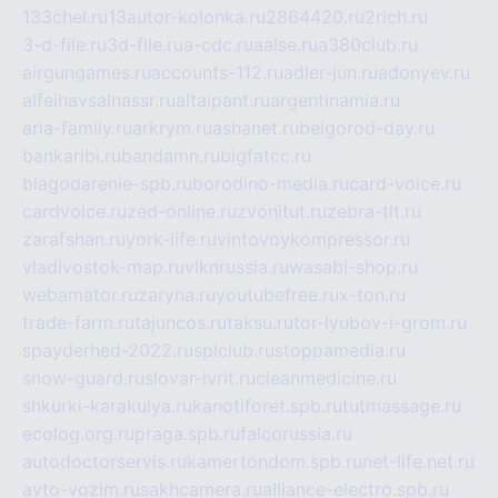
133chel.ru
13autor-kolonka.ru
2864420.ru
2rich.ru
3-d-file.ru
3d-file.ru
a-cdc.ru
aalse.ru
a380club.ru
airgungames.ru
accounts-112.ru
adler-jun.ru
adonyev.ru
alfeihavsalnassr.ru
altaipant.ru
argentinamia.ru
aria-family.ru
arkrym.ru
ashanet.ru
belgorod-day.ru
bankaribi.ru
bandamn.ru
bigfatcc.ru
blagodarenie-spb.ru
borodino-media.ru
card-voice.ru
cardvoice.ru
zed-online.ru
zvonitut.ru
zebra-tlt.ru
zarafshan.ru
york-life.ru
vintovoykompressor.ru
vladivostok-map.ru
vlknrussia.ru
wasabi-shop.ru
webamator.ru
zaryna.ru
youtubefree.ru
x-ton.ru
trade-farm.ru
tajuncos.ru
taksu.ru
tor-lyubov-i-grom.ru
spayderhed-2022.ru
splclub.ru
stoppamedia.ru
snow-guard.ru
slovar-ivrit.ru
cleanmedicine.ru
shkurki-karakulya.ru
kanotiforet.spb.ru
tutmassage.ru
ecolog.org.ru
praga.spb.ru
falcorussia.ru
autodoctorservis.ru
kamertondom.spb.ru
net-life.net.ru
avto-vozim.ru
sakhcamera.ru
alliance-electro.spb.ru