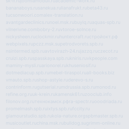
sk-if.ru
joomlamoduli.ru
academic-work.ru
bananaboys.ru
sanekua.ru
lianafrukt.ru
beta43.ru
tucsonwoori.com
alex-translation.ru
avantgardeclinics.ru
noel.msk.ru
buylq.ru
aquas-spb.ru
vilnerivne.com
bobry-2.ru
vtoroe-solnce.ru
nickysheen.ru
clockmir.ru
huntercraft.ru
стройокт.рф
webpixels.ru
pczz.msk.su
petrodvorets.spb.ru
nsintermed.spb.ru
avtovirazh-24.ru
jazzq.ru
czecot.ru
cruizi.spb.ru
spasskaya.spb.ru
kniris.ru
vkpeople.com
maminy-mysli.ru
arionorel.ru
khuseniosif.ru
dotmediacup.spb.ru
mebel-tiraspol.ru
all-books.biz
vmauto.spb.ru
shop-astyle.ru
derevo-s.ru
contrinform.ru
gutserial.ru
mdrussia.spb.ru
monod.ru
refine.org.ru
uk-krein.ru
kamensk61.ru
zooclub.info
filonov.org.ru
технокамск.рф
ra-spectr.ru
ooodriada.ru
promelmash.spb.ru
ixtys.spb.ru
fccity.ru
glamourstudio.spb.ru
kola-nature.org
spbmaster.spb.ru
musicoutlet.ru
china.msk.ru
bulldog.su
grimm-online.ru