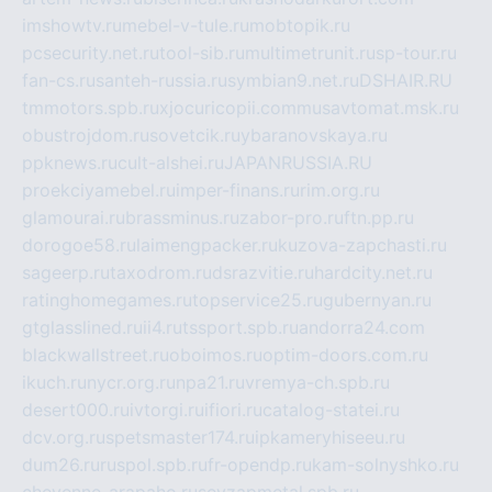
imshowtv.ru
mebel-v-tule.ru
mobtopik.ru
pcsecurity.net.ru
tool-sib.ru
multimetrunit.ru
sp-tour.ru
fan-cs.ru
santeh-russia.ru
symbian9.net.ru
DSHAIR.RU
tmmotors.spb.ru
xjocuricopii.com
musavtomat.msk.ru
obustrojdom.ru
sovetcik.ru
ybaranovskaya.ru
ppknews.ru
cult-alshei.ru
JAPANRUSSIA.RU
proekciyamebel.ru
imper-finans.ru
rim.org.ru
glamourai.ru
brassminus.ru
zabor-pro.ru
ftn.pp.ru
dorogoe58.ru
laimengpacker.ru
kuzova-zapchasti.ru
sageerp.ru
taxodrom.ru
dsrazvitie.ru
hardcity.net.ru
ratinghomegames.ru
topservice25.ru
gubernyan.ru
gtglasslined.ru
ii4.ru
tssport.spb.ru
andorra24.com
blackwallstreet.ru
oboimos.ru
optim-doors.com.ru
ikuch.ru
nycr.org.ru
npa21.ru
vremya-ch.spb.ru
desert000.ru
ivtorgi.ru
ifiori.ru
catalog-statei.ru
dcv.org.ru
spetsmaster174.ru
ipkameryhiseeu.ru
dum26.ru
ruspol.spb.ru
fr-opendp.ru
kam-solnyshko.ru