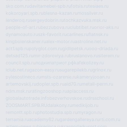
sko.com.ru
davitamebel-spb.ru
fotsis.ru
tesiaes.ru
kokoroyari.spb.ru
blesna-kazan.ru
mossilver.ru
lenderoq.ru
sergeydobrin.ru
tochkazvuka.msk.ru
people-of-art.ru
bezzubova.ru
clubtibet.ru
orior-aks.ru
dynamoauto.ru
szk-favorit.ru
carlines.ru
flatnsk.ru
kingbolenskaner.ru
alex-motor.ru
astroline.net.ru
act1.spb.ru
polyglot.com.ru
gidlipetsk.ru
ooo-driada.ru
detsad125.ru
mir-zdoroviya.ru
bruslanovo.ru
siterem.ru
council.spb.ru
лодкипатриот.рф
kafekolizey.ru
iclub.net.ru
gazon-easy.ru
sugarepilekb.ru
grinox.ru
pylesostineco.ru
msts-ozarenie.ru
kameryjooan.ru
artemovskij.ru
dopler.spb.ru
aid70.ru
metall-perm.ru
ndm.msk.ru
ratingzooshop.ru
apiaccess.ru
globalautotrade.info
bezverhovskoe.ru
drsschool.ru
ZOOSMART.SPB.RU
dalakony.ru
medikijob.ru
remontt.spb.ru
photostudia.spb.ru
myragon.ru
terramia.ru
academy62.ru
gardengallereya.ru
rti.com.ru
artem-news.ru
biserinca.ru
krasnodarkurort.com