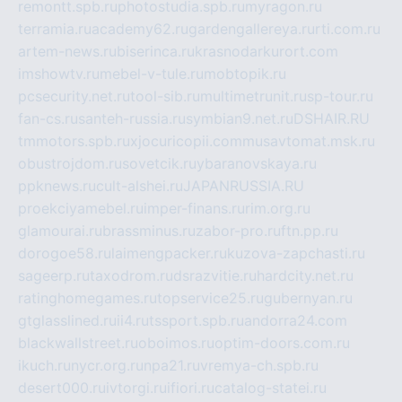
remontt.spb.ru
photostudia.spb.ru
myragon.ru
terramia.ru
academy62.ru
gardengallereya.ru
rti.com.ru
artem-news.ru
biserinca.ru
krasnodarkurort.com
imshowtv.ru
mebel-v-tule.ru
mobtopik.ru
pcsecurity.net.ru
tool-sib.ru
multimetrunit.ru
sp-tour.ru
fan-cs.ru
santeh-russia.ru
symbian9.net.ru
DSHAIR.RU
tmmotors.spb.ru
xjocuricopii.com
musavtomat.msk.ru
obustrojdom.ru
sovetcik.ru
ybaranovskaya.ru
ppknews.ru
cult-alshei.ru
JAPANRUSSIA.RU
proekciyamebel.ru
imper-finans.ru
rim.org.ru
glamourai.ru
brassminus.ru
zabor-pro.ru
ftn.pp.ru
dorogoe58.ru
laimengpacker.ru
kuzova-zapchasti.ru
sageerp.ru
taxodrom.ru
dsrazvitie.ru
hardcity.net.ru
ratinghomegames.ru
topservice25.ru
gubernyan.ru
gtglasslined.ru
ii4.ru
tssport.spb.ru
andorra24.com
blackwallstreet.ru
oboimos.ru
optim-doors.com.ru
ikuch.ru
nycr.org.ru
npa21.ru
vremya-ch.spb.ru
desert000.ru
ivtorgi.ru
ifiori.ru
catalog-statei.ru