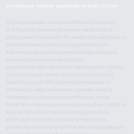
Актуальный каталог компаний по всей России
133chel.ru
13autor-kolonka.ru
2864420.ru
2rich.ru
3-d-file.ru
3d-file.ru
a-cdc.ru
aalse.ru
a380club.ru
airgungames.ru
accounts-112.ru
adler-jun.ru
adonyev.ru
alfeihavsalnassr.ru
altaipant.ru
argentinamia.ru
aria-family.ru
arkrym.ru
ashanet.ru
belgorod-day.ru
bankaribi.ru
bandamn.ru
bigfatcc.ru
blagodarenie-spb.ru
borodino-media.ru
card-voice.ru
cardvoice.ru
zed-online.ru
zvonitut.ru
zebra-tlt.ru
zarafshan.ru
york-life.ru
vintovoykompressor.ru
vladivostok-map.ru
vlknrussia.ru
wasabi-shop.ru
webamator.ru
zaryna.ru
youtubefree.ru
x-ton.ru
trade-farm.ru
tajuncos.ru
taksu.ru
tor-lyubov-i-grom.ru
spayderhed-2022.ru
splclub.ru
stoppamedia.ru
snow-guard.ru
slovar-ivrit.ru
cleanmedicine.ru
shkurki-karakulya.ru
kanotiforet.spb.ru
tutmassage.ru