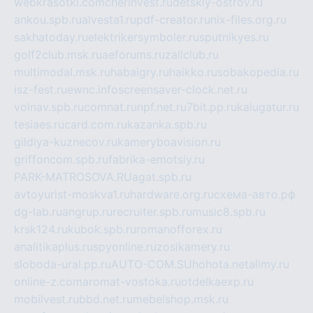
webkrasotki.com
cherinvest.ru
detskiy-ostrov.ru
ankou.spb.ru
alvesta1.ru
pdf-creator.ru
nix-files.org.ru
sakhatoday.ru
elektrikersymboler.ru
sputnikyes.ru
golf2club.msk.ru
aeforums.ru
zallclub.ru
multimodal.msk.ru
habaigry.ru
haikko.ru
sobakopedia.ru
isz-fest.ru
ewnc.info
screensaver-clock.net.ru
volnav.spb.ru
comnat.ru
npf.net.ru
7bit.pp.ru
kalugatur.ru
tesiaes.ru
card.com.ru
kazanka.spb.ru
gildiya-kuznecov.ru
kameryboavision.ru
griffoncom.spb.ru
fabrika-emotsiy.ru
PARK-MATROSOVA.RU
agat.spb.ru
avtoyurist-moskva1.ru
hardware.org.ru
схема-авто.рф
dg-lab.ru
angrup.ru
recruiter.spb.ru
music8.spb.ru
krsk124.ru
kubok.spb.ru
romanofforex.ru
analitikaplus.ru
spyonline.ru
zosikamery.ru
sloboda-ural.pp.ru
AUTO-COM.SU
hohota.net
alimy.ru
online-z.com
aromat-vostoka.ru
otdelkaexp.ru
mobilvest.ru
bbd.net.ru
mebelshop.msk.ru