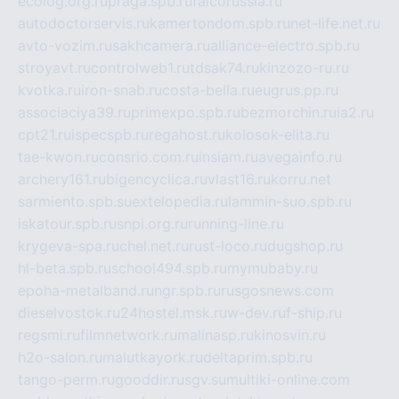
ecolog.org.ru
praga.spb.ru
falcorussia.ru
autodoctorservis.ru
kamertondom.spb.ru
net-life.net.ru
avto-vozim.ru
sakhcamera.ru
alliance-electro.spb.ru
stroyavt.ru
controlweb1.ru
tdsak74.ru
kinzozo-ru.ru
kvotka.ru
iron-snab.ru
costa-bella.ru
eugrus.pp.ru
associaciya39.ru
primexpo.spb.ru
bezmorchin.ru
ia2.ru
cpt21.ru
ispecspb.ru
regahost.ru
kolosok-elita.ru
tae-kwon.ru
consrio.com.ru
insiam.ru
avegainfo.ru
archery161.ru
bigencyclica.ru
vlast16.ru
korru.net
sarmiento.spb.su
extelopedia.ru
lammin-suo.spb.ru
iskatour.spb.ru
snpi.org.ru
running-line.ru
krygeva-spa.ru
chel.net.ru
rust-loco.ru
dugshop.ru
hl-beta.spb.ru
school494.spb.ru
mymubaby.ru
epoha-metalband.ru
ngr.spb.ru
rusgosnews.com
dieselvostok.ru
24hostel.msk.ru
w-dev.ru
f-ship.ru
regsmi.ru
filmnetwork.ru
malinasp.ru
kinosvin.ru
h2o-salon.ru
malutkayork.ru
deltaprim.spb.ru
tango-perm.ru
gooddir.ru
sgv.su
multiki-online.com