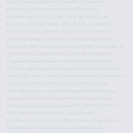
smp-forum.ru
bastion-td.ru
kosmoscreative.ru
avrmotors.ru
art-galadesign.ru
tiffany-c.ru
ecostep-samara.ru
d-p.spb.ru
галактика73.рф
sko.com.ru
davitamebel-spb.ru
fotsis.ru
tesiaes.ru
kokoroyari.spb.ru
blesna-kazan.ru
mossilver.ru
lenderoq.ru
sergeydobrin.ru
tochkazvuka.msk.ru
people-of-art.ru
bezzubova.ru
clubtibet.ru
orior-aks.ru
dynamoauto.ru
szk-favorit.ru
carlines.ru
flatnsk.ru
kingbolenskaner.ru
alex-motor.ru
astroline.net.ru
act1.spb.ru
polyglot.com.ru
gidlipetsk.ru
ooo-driada.ru
detsad125.ru
mir-zdoroviya.ru
bruslanovo.ru
siterem.ru
council.spb.ru
лодкипатриот.рф
kafekolizey.ru
iclub.net.ru
gazon-easy.ru
sugarepilekb.ru
grinox.ru
pylesostineco.ru
msts-ozarenie.ru
kameryjooan.ru
artemovskij.ru
dopler.spb.ru
aid70.ru
metall-perm.ru
ndm.msk.ru
ratingzooshop.ru
apiaccess.ru
globalautotrade.info
bezverhovskoe.ru
drsschool.ru
ZOOSMART.SPB.RU
dalakony.ru
medikijob.ru