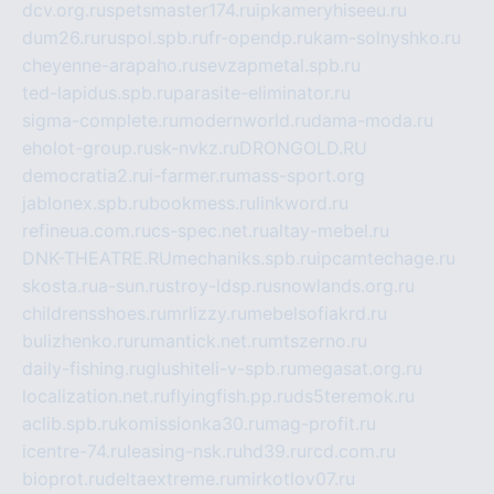
dcv.org.ru
spetsmaster174.ru
ipkameryhiseeu.ru
dum26.ru
ruspol.spb.ru
fr-opendp.ru
kam-solnyshko.ru
cheyenne-arapaho.ru
sevzapmetal.spb.ru
ted-lapidus.spb.ru
parasite-eliminator.ru
sigma-complete.ru
modernworld.ru
dama-moda.ru
eholot-group.ru
sk-nvkz.ru
DRONGOLD.RU
democratia2.ru
i-farmer.ru
mass-sport.org
jablonex.spb.ru
bookmess.ru
linkword.ru
refineua.com.ru
cs-spec.net.ru
altay-mebel.ru
DNK-THEATRE.RU
mechaniks.spb.ru
ipcamtechage.ru
skosta.ru
a-sun.ru
stroy-ldsp.ru
snowlands.org.ru
childrensshoes.ru
mrlizzy.ru
mebelsofiakrd.ru
bulizhenko.ru
rumantick.net.ru
mtszerno.ru
daily-fishing.ru
glushiteli-v-spb.ru
megasat.org.ru
localization.net.ru
flyingfish.pp.ru
ds5teremok.ru
aclib.spb.ru
komissionka30.ru
mag-profit.ru
icentre-74.ru
leasing-nsk.ru
hd39.ru
rcd.com.ru
bioprot.ru
deltaextreme.ru
mirkotlov07.ru