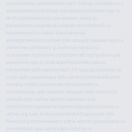
mycrossway.ru
temamedia.ru
art-fusing.ru
cbslefort.ru
sunroadwatch.ru
citroen-yaroslavl.ru
ratnews.msk.ru
sk-if.ru
joomlamoduli.ru
academic-work.ru
bananaboys.ru
sanekua.ru
lianafrukt.ru
beta43.ru
tucsonwoori.com
alex-translation.ru
avantgardeclinics.ru
noel.msk.ru
buylq.ru
aquas-spb.ru
vilnerivne.com
bobry-2.ru
vtoroe-solnce.ru
nickysheen.ru
clockmir.ru
huntercraft.ru
стройокт.рф
webpixels.ru
pczz.msk.su
petrodvorets.spb.ru
nsintermed.spb.ru
avtovirazh-24.ru
jazzq.ru
czecot.ru
cruizi.spb.ru
spasskaya.spb.ru
kniris.ru
vkpeople.com
maminy-mysli.ru
arionorel.ru
khuseniosif.ru
dotmediacup.spb.ru
mebel-tiraspol.ru
all-books.biz
vmauto.spb.ru
shop-astyle.ru
derevo-s.ru
contrinform.ru
gutserial.ru
mdrussia.spb.ru
monod.ru
refine.org.ru
uk-krein.ru
kamensk61.ru
zooclub.info
filonov.org.ru
технокамск.рф
ra-spectr.ru
ooodriada.ru
promelmash.spb.ru
ixtys.spb.ru
fccity.ru