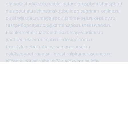
glamourstudio.spb.ru
kola-nature.org
spbmaster.spb.ru
musicoutlet.ru
china.msk.ru
bulldog.su
grimm-online.ru
outlander.net.ru
maga.spb.ru
anime-sell.ru
keseloy.ru
газприборсервис.рф
karmin.spb.ru
shekswood.ru
tischlermebel.ru
automall66.ru
mag-vladimir.ru
yardbar.ru
kiwitour.spb.ru
indesign.com.ru
freestylemebel.ru
bany-samara.ru
rsei.ru
naidisvoyput.ru
mgsn-invest.ru
ipkamerasannce.ru
alicante-house.ru
ibelka74.ru
cozyhouse.info
vlkargalev-studio.ru
700mb.ru
figura-ufa.ru
alina-live.ru
belarusiannews.ru
womenknow.ru
dos-vniimk.ru
sega.net.ru
dv.net.ru
phenomenonsofhistory.com
telesputnik.net.ru
wall.pp.ru
pylesosroidmi.ru
gtc-clan.ru
cligs.ru
bibikazap.ru
popova.org.ru
netwhistler.spb.ru
bellvil.ru
bonzon.ru
iss-vladik.ru
defiparis.net.ru
las-gryzas.ru
amku.ru
electednews.spb.ru
feather.org.ru
spar72.ru
tankiigri.ru
dominus.com.ru
ibtree.ru
sanykool.pp.ru
unixlib.org.ru