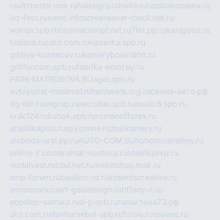
multimodal.msk.ru
habaigry.ru
haikko.ru
sobakopedia.ru
isz-fest.ru
ewnc.info
screensaver-clock.net.ru
volnav.spb.ru
comnat.ru
npf.net.ru
7bit.pp.ru
kalugatur.ru
tesiaes.ru
card.com.ru
kazanka.spb.ru
gildiya-kuznecov.ru
kameryboavision.ru
griffoncom.spb.ru
fabrika-emotsiy.ru
PARK-MATROSOVA.RU
agat.spb.ru
avtoyurist-moskva1.ru
hardware.org.ru
схема-авто.рф
dg-lab.ru
angrup.ru
recruiter.spb.ru
music8.spb.ru
krsk124.ru
kubok.spb.ru
romanofforex.ru
analitikaplus.ru
spyonline.ru
zosikamery.ru
sloboda-ural.pp.ru
AUTO-COM.SU
hohota.net
alimy.ru
online-z.com
aromat-vostoka.ru
otdelkaexp.ru
mobilvest.ru
bbd.net.ru
mebelshop.msk.ru
smp-forum.ru
bastion-td.ru
kosmoscreative.ru
avrmotors.ru
art-galadesign.ru
tiffany-c.ru
ecostep-samara.ru
d-p.spb.ru
галактика73.рф
sko.com.ru
davitamebel-spb.ru
fotsis.ru
tesiaes.ru