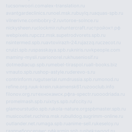
tucsonwoori.com
alex-translation.ru
avantgardeclinics.ru
noel.msk.ru
buylq.ru
aquas-spb.ru
vilnerivne.com
bobry-2.ru
vtoroe-solnce.ru
nickysheen.ru
clockmir.ru
huntercraft.ru
стройокт.рф
webpixels.ru
pczz.msk.su
petrodvorets.spb.ru
nsintermed.spb.ru
avtovirazh-24.ru
jazzq.ru
czecot.ru
cruizi.spb.ru
spasskaya.spb.ru
kniris.ru
vkpeople.com
maminy-mysli.ru
arionorel.ru
khuseniosif.ru
dotmediacup.spb.ru
mebel-tiraspol.ru
all-books.biz
vmauto.spb.ru
shop-astyle.ru
derevo-s.ru
contrinform.ru
gutserial.ru
mdrussia.spb.ru
monod.ru
refine.org.ru
uk-krein.ru
kamensk61.ru
zooclub.info
filonov.org.ru
технокамск.рф
ra-spectr.ru
ooodriada.ru
promelmash.spb.ru
ixtys.spb.ru
fccity.ru
glamourstudio.spb.ru
kola-nature.org
spbmaster.spb.ru
musicoutlet.ru
china.msk.ru
bulldog.su
grimm-online.ru
outlander.net.ru
maga.spb.ru
anime-sell.ru
keseloy.ru
газприборсервис.рф
karmin.spb.ru
shekswood.ru