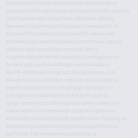
kvotka.ru
iron-snab.ru
costa-bella.ru
eugrus.pp.ru
associaciya39.ru
primexpo.spb.ru
bezmorchin.ru
ia2.ru
cpt21.ru
ispecspb.ru
regahost.ru
kolosok-elita.ru
tae-kwon.ru
consrio.com.ru
insiam.ru
avegainfo.ru
archery161.ru
bigencyclica.ru
vlast16.ru
korru.net
sarmiento.spb.su
extelopedia.ru
lammin-suo.spb.ru
iskatour.spb.ru
snpi.org.ru
running-line.ru
krygeva-spa.ru
chel.net.ru
rust-loco.ru
dugshop.ru
hl-beta.spb.ru
school494.spb.ru
mymubaby.ru
epoha-metalband.ru
ngr.spb.ru
rusgosnews.com
dieselvostok.ru
24hostel.msk.ru
w-dev.ru
f-ship.ru
regsmi.ru
filmnetwork.ru
malinasp.ru
kinosvin.ru
h2o-salon.ru
malutkayork.ru
deltaprim.spb.ru
tango-perm.ru
gooddir.ru
sgv.su
multiki-online.com
webkrasotki.com
cherinvest.ru
detskiy-ostrov.ru
ankou.spb.ru
alvesta1.ru
pdf-creator.ru
nix-files.org.ru
sakhatoday.ru
elektrikersymboler.ru
sputnikyes.ru
golf2club.msk.ru
aeforums.ru
zallclub.ru