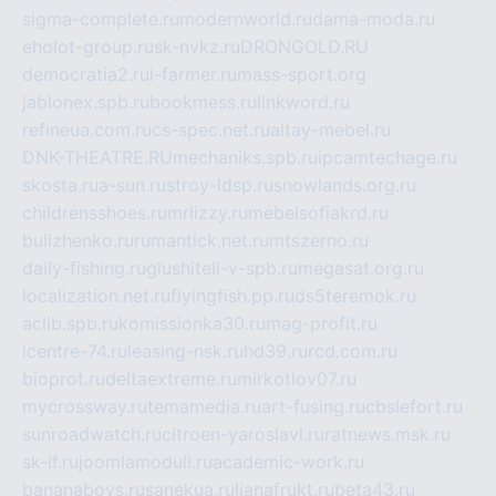
sigma-complete.ru
modernworld.ru
dama-moda.ru
eholot-group.ru
sk-nvkz.ru
DRONGOLD.RU
democratia2.ru
i-farmer.ru
mass-sport.org
jablonex.spb.ru
bookmess.ru
linkword.ru
refineua.com.ru
cs-spec.net.ru
altay-mebel.ru
DNK-THEATRE.RU
mechaniks.spb.ru
ipcamtechage.ru
skosta.ru
a-sun.ru
stroy-ldsp.ru
snowlands.org.ru
childrensshoes.ru
mrlizzy.ru
mebelsofiakrd.ru
bulizhenko.ru
rumantick.net.ru
mtszerno.ru
daily-fishing.ru
glushiteli-v-spb.ru
megasat.org.ru
localization.net.ru
flyingfish.pp.ru
ds5teremok.ru
aclib.spb.ru
komissionka30.ru
mag-profit.ru
icentre-74.ru
leasing-nsk.ru
hd39.ru
rcd.com.ru
bioprot.ru
deltaextreme.ru
mirkotlov07.ru
mycrossway.ru
temamedia.ru
art-fusing.ru
cbslefort.ru
sunroadwatch.ru
citroen-yaroslavl.ru
ratnews.msk.ru
sk-if.ru
joomlamoduli.ru
academic-work.ru
bananaboys.ru
sanekua.ru
lianafrukt.ru
beta43.ru