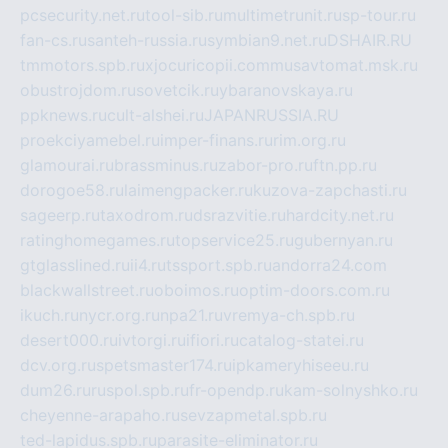
pcsecurity.net.ru
tool-sib.ru
multimetrunit.ru
sp-tour.ru
fan-cs.ru
santeh-russia.ru
symbian9.net.ru
DSHAIR.RU
tmmotors.spb.ru
xjocuricopii.com
musavtomat.msk.ru
obustrojdom.ru
sovetcik.ru
ybaranovskaya.ru
ppknews.ru
cult-alshei.ru
JAPANRUSSIA.RU
proekciyamebel.ru
imper-finans.ru
rim.org.ru
glamourai.ru
brassminus.ru
zabor-pro.ru
ftn.pp.ru
dorogoe58.ru
laimengpacker.ru
kuzova-zapchasti.ru
sageerp.ru
taxodrom.ru
dsrazvitie.ru
hardcity.net.ru
ratinghomegames.ru
topservice25.ru
gubernyan.ru
gtglasslined.ru
ii4.ru
tssport.spb.ru
andorra24.com
blackwallstreet.ru
oboimos.ru
optim-doors.com.ru
ikuch.ru
nycr.org.ru
npa21.ru
vremya-ch.spb.ru
desert000.ru
ivtorgi.ru
ifiori.ru
catalog-statei.ru
dcv.org.ru
spetsmaster174.ru
ipkameryhiseeu.ru
dum26.ru
ruspol.spb.ru
fr-opendp.ru
kam-solnyshko.ru
cheyenne-arapaho.ru
sevzapmetal.spb.ru
ted-lapidus.spb.ru
parasite-eliminator.ru