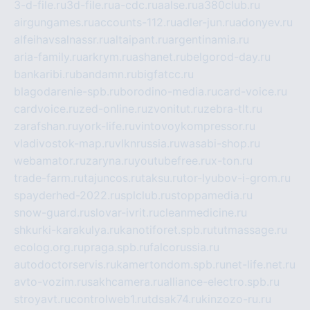
3-d-file.ru
3d-file.ru
a-cdc.ru
aalse.ru
a380club.ru
airgungames.ru
accounts-112.ru
adler-jun.ru
adonyev.ru
alfeihavsalnassr.ru
altaipant.ru
argentinamia.ru
aria-family.ru
arkrym.ru
ashanet.ru
belgorod-day.ru
bankaribi.ru
bandamn.ru
bigfatcc.ru
blagodarenie-spb.ru
borodino-media.ru
card-voice.ru
cardvoice.ru
zed-online.ru
zvonitut.ru
zebra-tlt.ru
zarafshan.ru
york-life.ru
vintovoykompressor.ru
vladivostok-map.ru
vlknrussia.ru
wasabi-shop.ru
webamator.ru
zaryna.ru
youtubefree.ru
x-ton.ru
trade-farm.ru
tajuncos.ru
taksu.ru
tor-lyubov-i-grom.ru
spayderhed-2022.ru
splclub.ru
stoppamedia.ru
snow-guard.ru
slovar-ivrit.ru
cleanmedicine.ru
shkurki-karakulya.ru
kanotiforet.spb.ru
tutmassage.ru
ecolog.org.ru
praga.spb.ru
falcorussia.ru
autodoctorservis.ru
kamertondom.spb.ru
net-life.net.ru
avto-vozim.ru
sakhcamera.ru
alliance-electro.spb.ru
stroyavt.ru
controlweb1.ru
tdsak74.ru
kinzozo-ru.ru