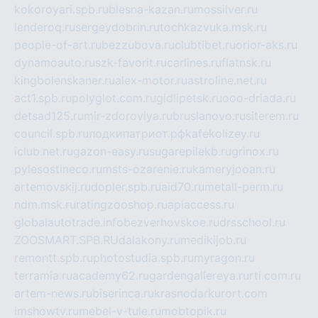
kokoroyari.spb.ru
blesna-kazan.ru
mossilver.ru
lenderoq.ru
sergeydobrin.ru
tochkazvuka.msk.ru
people-of-art.ru
bezzubova.ru
clubtibet.ru
orior-aks.ru
dynamoauto.ru
szk-favorit.ru
carlines.ru
flatnsk.ru
kingbolenskaner.ru
alex-motor.ru
astroline.net.ru
act1.spb.ru
polyglot.com.ru
gidlipetsk.ru
ooo-driada.ru
detsad125.ru
mir-zdoroviya.ru
bruslanovo.ru
siterem.ru
council.spb.ru
лодкипатриот.рф
kafekolizey.ru
iclub.net.ru
gazon-easy.ru
sugarepilekb.ru
grinox.ru
pylesostineco.ru
msts-ozarenie.ru
kameryjooan.ru
artemovskij.ru
dopler.spb.ru
aid70.ru
metall-perm.ru
ndm.msk.ru
ratingzooshop.ru
apiaccess.ru
globalautotrade.info
bezverhovskoe.ru
drsschool.ru
ZOOSMART.SPB.RU
dalakony.ru
medikijob.ru
remontt.spb.ru
photostudia.spb.ru
myragon.ru
terramia.ru
academy62.ru
gardengallereya.ru
rti.com.ru
artem-news.ru
biserinca.ru
krasnodarkurort.com
imshowtv.ru
mebel-v-tule.ru
mobtopik.ru