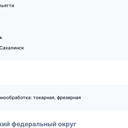
льятти
ь
Сахалинск
нообработка: токарная, фрезерная
ский федеральный округ