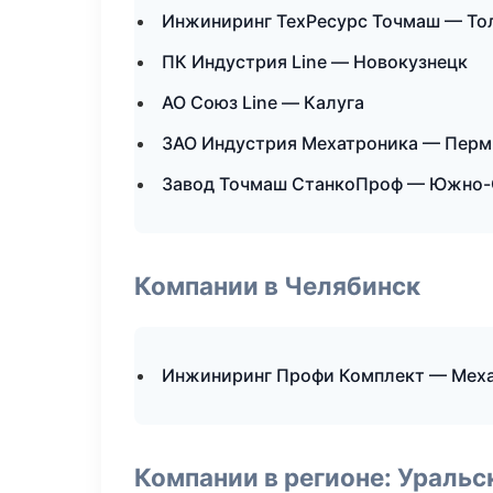
Инжиниринг ТехРесурс Точмаш — То
ПК Индустрия Line — Новокузнецк
АО Союз Line — Калуга
ЗАО Индустрия Мехатроника — Перм
Завод Точмаш СтанкоПроф — Южно-
Компании в Челябинск
Инжиниринг Профи Комплект — Меха
Компании в регионе: Ураль