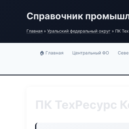
Справочник промышл
Главная
»
Уральский федеральный округ
» ПК Те
🏠 Главная
Центральный ФО
Севе
ПК ТехРесурс 