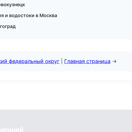
овокузнецк
я и водостоки в Москва
лгоград
кий федеральный округ
|
Главная страница
→
мпаний