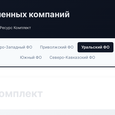
енных компаний
хРесурс Комплект
ро-Западный ФО
Приволжский ФО
Уральский ФО
Южный ФО
Северо-Кавказский ФО
Комплект