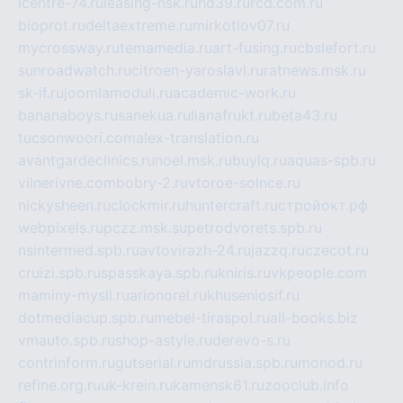
icentre-74.ru
leasing-nsk.ru
hd39.ru
rcd.com.ru
bioprot.ru
deltaextreme.ru
mirkotlov07.ru
mycrossway.ru
temamedia.ru
art-fusing.ru
cbslefort.ru
sunroadwatch.ru
citroen-yaroslavl.ru
ratnews.msk.ru
sk-if.ru
joomlamoduli.ru
academic-work.ru
bananaboys.ru
sanekua.ru
lianafrukt.ru
beta43.ru
tucsonwoori.com
alex-translation.ru
avantgardeclinics.ru
noel.msk.ru
buylq.ru
aquas-spb.ru
vilnerivne.com
bobry-2.ru
vtoroe-solnce.ru
nickysheen.ru
clockmir.ru
huntercraft.ru
стройокт.рф
webpixels.ru
pczz.msk.su
petrodvorets.spb.ru
nsintermed.spb.ru
avtovirazh-24.ru
jazzq.ru
czecot.ru
cruizi.spb.ru
spasskaya.spb.ru
kniris.ru
vkpeople.com
maminy-mysli.ru
arionorel.ru
khuseniosif.ru
dotmediacup.spb.ru
mebel-tiraspol.ru
all-books.biz
vmauto.spb.ru
shop-astyle.ru
derevo-s.ru
contrinform.ru
gutserial.ru
mdrussia.spb.ru
monod.ru
refine.org.ru
uk-krein.ru
kamensk61.ru
zooclub.info