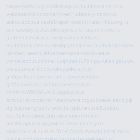
tango-perm.ru
gooddir.ru
sgv.su
multiki-online.com
webkrasotki.com
cherinvest.ru
detskiy-ostrov.ru
ankou.spb.ru
alvesta1.ru
pdf-creator.ru
nix-files.org.ru
sakhatoday.ru
elektrikersymboler.ru
sputnikyes.ru
golf2club.msk.ru
aeforums.ru
zallclub.ru
multimodal.msk.ru
habaigry.ru
haikko.ru
sobakopedia.ru
isz-fest.ru
ewnc.info
screensaver-clock.net.ru
volnav.spb.ru
comnat.ru
npf.net.ru
7bit.pp.ru
kalugatur.ru
tesiaes.ru
card.com.ru
kazanka.spb.ru
gildiya-kuznecov.ru
kameryboavision.ru
griffoncom.spb.ru
fabrika-emotsiy.ru
PARK-MATROSOVA.RU
agat.spb.ru
avtoyurist-moskva1.ru
hardware.org.ru
схема-авто.рф
dg-lab.ru
angrup.ru
recruiter.spb.ru
music8.spb.ru
krsk124.ru
kubok.spb.ru
romanofforex.ru
analitikaplus.ru
spyonline.ru
zosikamery.ru
sloboda-ural.pp.ru
AUTO-COM.SU
hohota.net
alimy.ru
online-z.com
aromat-vostoka.ru
otdelkaexp.ru