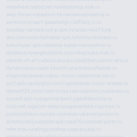
mobilvest.ru
bbd.net.ru
mebelshop.msk.ru
smp-forum.ru
bastion-td.ru
kosmoscreative.ru
avrmotors.ru
art-galadesign.ru
tiffany-c.ru
ecostep-samara.ru
d-p.spb.ru
галактика73.рф
sko.com.ru
davitamebel-spb.ru
fotsis.ru
tesiaes.ru
kokoroyari.spb.ru
blesna-kazan.ru
mossilver.ru
lenderoq.ru
sergeydobrin.ru
tochkazvuka.msk.ru
people-of-art.ru
bezzubova.ru
clubtibet.ru
orior-aks.ru
dynamoauto.ru
szk-favorit.ru
carlines.ru
flatnsk.ru
kingbolenskaner.ru
alex-motor.ru
astroline.net.ru
act1.spb.ru
polyglot.com.ru
gidlipetsk.ru
ooo-driada.ru
detsad125.ru
mir-zdoroviya.ru
bruslanovo.ru
siterem.ru
council.spb.ru
лодкипатриот.рф
kafekolizey.ru
iclub.net.ru
gazon-easy.ru
sugarepilekb.ru
grinox.ru
pylesostineco.ru
msts-ozarenie.ru
kameryjooan.ru
artemovskij.ru
dopler.spb.ru
aid70.ru
metall-perm.ru
ndm.msk.ru
ratingzooshop.ru
apiaccess.ru
globalautotrade.info
bezverhovskoe.ru
drsschool.ru