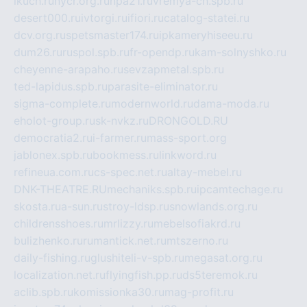
ikuch.ru
nycr.org.ru
npa21.ru
vremya-ch.spb.ru
desert000.ru
ivtorgi.ru
ifiori.ru
catalog-statei.ru
dcv.org.ru
spetsmaster174.ru
ipkameryhiseeu.ru
dum26.ru
ruspol.spb.ru
fr-opendp.ru
kam-solnyshko.ru
cheyenne-arapaho.ru
sevzapmetal.spb.ru
ted-lapidus.spb.ru
parasite-eliminator.ru
sigma-complete.ru
modernworld.ru
dama-moda.ru
eholot-group.ru
sk-nvkz.ru
DRONGOLD.RU
democratia2.ru
i-farmer.ru
mass-sport.org
jablonex.spb.ru
bookmess.ru
linkword.ru
refineua.com.ru
cs-spec.net.ru
altay-mebel.ru
DNK-THEATRE.RU
mechaniks.spb.ru
ipcamtechage.ru
skosta.ru
a-sun.ru
stroy-ldsp.ru
snowlands.org.ru
childrensshoes.ru
mrlizzy.ru
mebelsofiakrd.ru
bulizhenko.ru
rumantick.net.ru
mtszerno.ru
daily-fishing.ru
glushiteli-v-spb.ru
megasat.org.ru
localization.net.ru
flyingfish.pp.ru
ds5teremok.ru
aclib.spb.ru
komissionka30.ru
mag-profit.ru