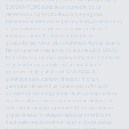
ZOOSMART.SPB.RU
dalakony.ru
medikijob.ru
remontt.spb.ru
photostudia.spb.ru
myragon.ru
terramia.ru
academy62.ru
gardengallereya.ru
rti.com.ru
artem-news.ru
biserinca.ru
krasnodarkurort.com
imshowtv.ru
mebel-v-tule.ru
mobtopik.ru
pcsecurity.net.ru
tool-sib.ru
multimetrunit.ru
sp-tour.ru
fan-cs.ru
santeh-russia.ru
symbian9.net.ru
DSHAIR.RU
tmmotors.spb.ru
xjocuricopii.com
musavtomat.msk.ru
obustrojdom.ru
sovetcik.ru
ybaranovskaya.ru
ppknews.ru
cult-alshei.ru
JAPANRUSSIA.RU
proekciyamebel.ru
imper-finans.ru
rim.org.ru
glamourai.ru
brassminus.ru
zabor-pro.ru
ftn.pp.ru
dorogoe58.ru
laimengpacker.ru
kuzova-zapchasti.ru
sageerp.ru
taxodrom.ru
dsrazvitie.ru
hardcity.net.ru
ratinghomegames.ru
topservice25.ru
gubernyan.ru
gtglasslined.ru
ii4.ru
tssport.spb.ru
andorra24.com
blackwallstreet.ru
oboimos.ru
optim-doors.com.ru