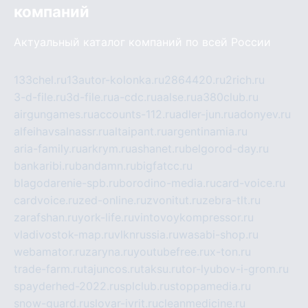
компаний
Актуальный каталог компаний по всей России
133chel.ru
13autor-kolonka.ru
2864420.ru
2rich.ru
3-d-file.ru
3d-file.ru
a-cdc.ru
aalse.ru
a380club.ru
airgungames.ru
accounts-112.ru
adler-jun.ru
adonyev.ru
alfeihavsalnassr.ru
altaipant.ru
argentinamia.ru
aria-family.ru
arkrym.ru
ashanet.ru
belgorod-day.ru
bankaribi.ru
bandamn.ru
bigfatcc.ru
blagodarenie-spb.ru
borodino-media.ru
card-voice.ru
cardvoice.ru
zed-online.ru
zvonitut.ru
zebra-tlt.ru
zarafshan.ru
york-life.ru
vintovoykompressor.ru
vladivostok-map.ru
vlknrussia.ru
wasabi-shop.ru
webamator.ru
zaryna.ru
youtubefree.ru
x-ton.ru
trade-farm.ru
tajuncos.ru
taksu.ru
tor-lyubov-i-grom.ru
spayderhed-2022.ru
splclub.ru
stoppamedia.ru
snow-guard.ru
slovar-ivrit.ru
cleanmedicine.ru