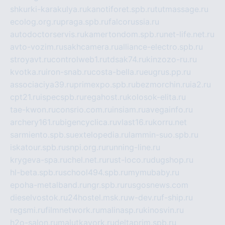
shkurki-karakulya.ru
kanotiforet.spb.ru
tutmassage.ru
ecolog.org.ru
praga.spb.ru
falcorussia.ru
autodoctorservis.ru
kamertondom.spb.ru
net-life.net.ru
avto-vozim.ru
sakhcamera.ru
alliance-electro.spb.ru
stroyavt.ru
controlweb1.ru
tdsak74.ru
kinzozo-ru.ru
kvotka.ru
iron-snab.ru
costa-bella.ru
eugrus.pp.ru
associaciya39.ru
primexpo.spb.ru
bezmorchin.ru
ia2.ru
cpt21.ru
ispecspb.ru
regahost.ru
kolosok-elita.ru
tae-kwon.ru
consrio.com.ru
insiam.ru
avegainfo.ru
archery161.ru
bigencyclica.ru
vlast16.ru
korru.net
sarmiento.spb.su
extelopedia.ru
lammin-suo.spb.ru
iskatour.spb.ru
snpi.org.ru
running-line.ru
krygeva-spa.ru
chel.net.ru
rust-loco.ru
dugshop.ru
hl-beta.spb.ru
school494.spb.ru
mymubaby.ru
epoha-metalband.ru
ngr.spb.ru
rusgosnews.com
dieselvostok.ru
24hostel.msk.ru
w-dev.ru
f-ship.ru
regsmi.ru
filmnetwork.ru
malinasp.ru
kinosvin.ru
h2o-salon.ru
malutkayork.ru
deltaprim.spb.ru