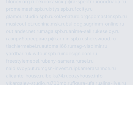
filonov.org.ru
технокамск.рф
ra-spectr.ru
ooodriada.ru
promelmash.spb.ru
ixtys.spb.ru
fccity.ru
glamourstudio.spb.ru
kola-nature.org
spbmaster.spb.ru
musicoutlet.ru
china.msk.ru
bulldog.su
grimm-online.ru
outlander.net.ru
maga.spb.ru
anime-sell.ru
keseloy.ru
газприборсервис.рф
karmin.spb.ru
shekswood.ru
tischlermebel.ru
automall66.ru
mag-vladimir.ru
yardbar.ru
kiwitour.spb.ru
indesign.com.ru
freestylemebel.ru
bany-samara.ru
rsei.ru
naidisvoyput.ru
mgsn-invest.ru
ipkamerasannce.ru
alicante-house.ru
ibelka74.ru
cozyhouse.info
vlkargalev-studio.ru
700mb.ru
figura-ufa.ru
alina-live.ru
belarusiannews.ru
womenknow.ru
dos-vniimk.ru
sega.net.ru
dv.net.ru
phenomenonsofhistory.com
telesputnik.net.ru
wall.pp.ru
pylesosroidmi.ru
gtc-clan.ru
cligs.ru
bibikazap.ru
popova.org.ru
netwhistler.spb.ru
bellvil.ru
bonzon.ru
iss-vladik.ru
defiparis.net.ru
las-gryzas.ru
amku.ru