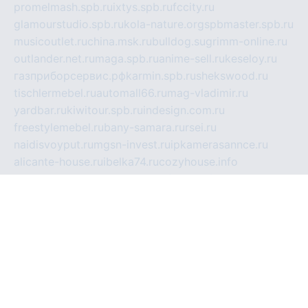
promelmash.spb.ru
ixtys.spb.ru
fccity.ru
glamourstudio.spb.ru
kola-nature.org
spbmaster.spb.ru
musicoutlet.ru
china.msk.ru
bulldog.su
grimm-online.ru
outlander.net.ru
maga.spb.ru
anime-sell.ru
keseloy.ru
газприборсервис.рф
karmin.spb.ru
shekswood.ru
tischlermebel.ru
automall66.ru
mag-vladimir.ru
yardbar.ru
kiwitour.spb.ru
indesign.com.ru
freestylemebel.ru
bany-samara.ru
rsei.ru
naidisvoyput.ru
mgsn-invest.ru
ipkamerasannce.ru
alicante-house.ru
ibelka74.ru
cozyhouse.info
vlkargalev-studio.ru
700mb.ru
figura-ufa.ru
alina-live.ru
belarusiannews.ru
womenknow.ru
dos-vniimk.ru
sega.net.ru
dv.net.ru
phenomenonsofhistory.com
telesputnik.net.ru
wall.pp.ru
pylesosroidmi.ru
gtc-clan.ru
cligs.ru
bibikazap.ru
popova.org.ru
netwhistler.spb.ru
bellvil.ru
bonzon.ru
iss-vladik.ru
defiparis.net.ru
las-gryzas.ru
amku.ru
electednews.spb.ru
feather.org.ru
spar72.ru
tankiigri.ru