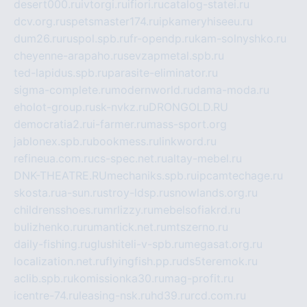
desert000.ru
ivtorgi.ru
ifiori.ru
catalog-statei.ru
dcv.org.ru
spetsmaster174.ru
ipkameryhiseeu.ru
dum26.ru
ruspol.spb.ru
fr-opendp.ru
kam-solnyshko.ru
cheyenne-arapaho.ru
sevzapmetal.spb.ru
ted-lapidus.spb.ru
parasite-eliminator.ru
sigma-complete.ru
modernworld.ru
dama-moda.ru
eholot-group.ru
sk-nvkz.ru
DRONGOLD.RU
democratia2.ru
i-farmer.ru
mass-sport.org
jablonex.spb.ru
bookmess.ru
linkword.ru
refineua.com.ru
cs-spec.net.ru
altay-mebel.ru
DNK-THEATRE.RU
mechaniks.spb.ru
ipcamtechage.ru
skosta.ru
a-sun.ru
stroy-ldsp.ru
snowlands.org.ru
childrensshoes.ru
mrlizzy.ru
mebelsofiakrd.ru
bulizhenko.ru
rumantick.net.ru
mtszerno.ru
daily-fishing.ru
glushiteli-v-spb.ru
megasat.org.ru
localization.net.ru
flyingfish.pp.ru
ds5teremok.ru
aclib.spb.ru
komissionka30.ru
mag-profit.ru
icentre-74.ru
leasing-nsk.ru
hd39.ru
rcd.com.ru