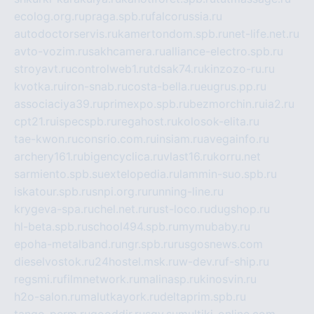
ecolog.org.ru
praga.spb.ru
falcorussia.ru
autodoctorservis.ru
kamertondom.spb.ru
net-life.net.ru
avto-vozim.ru
sakhcamera.ru
alliance-electro.spb.ru
stroyavt.ru
controlweb1.ru
tdsak74.ru
kinzozo-ru.ru
kvotka.ru
iron-snab.ru
costa-bella.ru
eugrus.pp.ru
associaciya39.ru
primexpo.spb.ru
bezmorchin.ru
ia2.ru
cpt21.ru
ispecspb.ru
regahost.ru
kolosok-elita.ru
tae-kwon.ru
consrio.com.ru
insiam.ru
avegainfo.ru
archery161.ru
bigencyclica.ru
vlast16.ru
korru.net
sarmiento.spb.su
extelopedia.ru
lammin-suo.spb.ru
iskatour.spb.ru
snpi.org.ru
running-line.ru
krygeva-spa.ru
chel.net.ru
rust-loco.ru
dugshop.ru
hl-beta.spb.ru
school494.spb.ru
mymubaby.ru
epoha-metalband.ru
ngr.spb.ru
rusgosnews.com
dieselvostok.ru
24hostel.msk.ru
w-dev.ru
f-ship.ru
regsmi.ru
filmnetwork.ru
malinasp.ru
kinosvin.ru
h2o-salon.ru
malutkayork.ru
deltaprim.spb.ru
tango-perm.ru
gooddir.ru
sgv.su
multiki-online.com