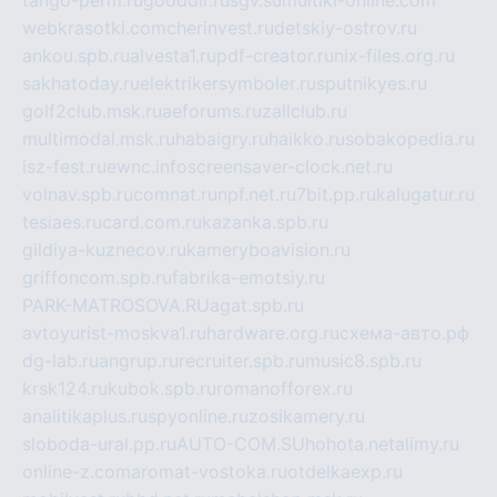
webkrasotki.com
cherinvest.ru
detskiy-ostrov.ru
ankou.spb.ru
alvesta1.ru
pdf-creator.ru
nix-files.org.ru
sakhatoday.ru
elektrikersymboler.ru
sputnikyes.ru
golf2club.msk.ru
aeforums.ru
zallclub.ru
multimodal.msk.ru
habaigry.ru
haikko.ru
sobakopedia.ru
isz-fest.ru
ewnc.info
screensaver-clock.net.ru
volnav.spb.ru
comnat.ru
npf.net.ru
7bit.pp.ru
kalugatur.ru
tesiaes.ru
card.com.ru
kazanka.spb.ru
gildiya-kuznecov.ru
kameryboavision.ru
griffoncom.spb.ru
fabrika-emotsiy.ru
PARK-MATROSOVA.RU
agat.spb.ru
avtoyurist-moskva1.ru
hardware.org.ru
схема-авто.рф
dg-lab.ru
angrup.ru
recruiter.spb.ru
music8.spb.ru
krsk124.ru
kubok.spb.ru
romanofforex.ru
analitikaplus.ru
spyonline.ru
zosikamery.ru
sloboda-ural.pp.ru
AUTO-COM.SU
hohota.net
alimy.ru
online-z.com
aromat-vostoka.ru
otdelkaexp.ru