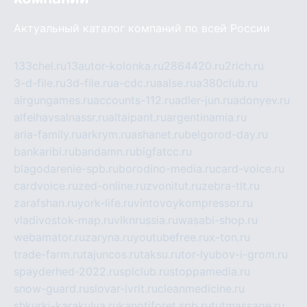
Актуальный каталог компаний по всей России
133chel.ru
13autor-kolonka.ru
2864420.ru
2rich.ru
3-d-file.ru
3d-file.ru
a-cdc.ru
aalse.ru
a380club.ru
airgungames.ru
accounts-112.ru
adler-jun.ru
adonyev.ru
alfeihavsalnassr.ru
altaipant.ru
argentinamia.ru
aria-family.ru
arkrym.ru
ashanet.ru
belgorod-day.ru
bankaribi.ru
bandamn.ru
bigfatcc.ru
blagodarenie-spb.ru
borodino-media.ru
card-voice.ru
cardvoice.ru
zed-online.ru
zvonitut.ru
zebra-tlt.ru
zarafshan.ru
york-life.ru
vintovoykompressor.ru
vladivostok-map.ru
vlknrussia.ru
wasabi-shop.ru
webamator.ru
zaryna.ru
youtubefree.ru
x-ton.ru
trade-farm.ru
tajuncos.ru
taksu.ru
tor-lyubov-i-grom.ru
spayderhed-2022.ru
splclub.ru
stoppamedia.ru
snow-guard.ru
slovar-ivrit.ru
cleanmedicine.ru
shkurki-karakulya.ru
kanotiforet.spb.ru
tutmassage.ru