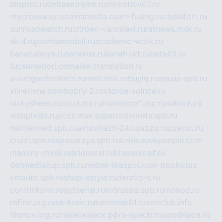
bioprot.ru
deltaextreme.ru
mirkotlov07.ru
mycrossway.ru
temamedia.ru
art-fusing.ru
cbslefort.ru
sunroadwatch.ru
citroen-yaroslavl.ru
ratnews.msk.ru
sk-if.ru
joomlamoduli.ru
academic-work.ru
bananaboys.ru
sanekua.ru
lianafrukt.ru
beta43.ru
tucsonwoori.com
alex-translation.ru
avantgardeclinics.ru
noel.msk.ru
buylq.ru
aquas-spb.ru
vilnerivne.com
bobry-2.ru
vtoroe-solnce.ru
nickysheen.ru
clockmir.ru
huntercraft.ru
стройокт.рф
webpixels.ru
pczz.msk.su
petrodvorets.spb.ru
nsintermed.spb.ru
avtovirazh-24.ru
jazzq.ru
czecot.ru
cruizi.spb.ru
spasskaya.spb.ru
kniris.ru
vkpeople.com
maminy-mysli.ru
arionorel.ru
khuseniosif.ru
dotmediacup.spb.ru
mebel-tiraspol.ru
all-books.biz
vmauto.spb.ru
shop-astyle.ru
derevo-s.ru
contrinform.ru
gutserial.ru
mdrussia.spb.ru
monod.ru
refine.org.ru
uk-krein.ru
kamensk61.ru
zooclub.info
filonov.org.ru
технокамск.рф
ra-spectr.ru
ooodriada.ru