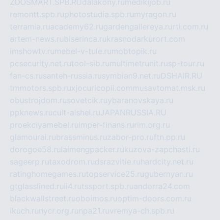
ZOOSMART.SPB.RU
dalakony.ru
medikijob.ru
remontt.spb.ru
photostudia.spb.ru
myragon.ru
terramia.ru
academy62.ru
gardengallereya.ru
rti.com.ru
artem-news.ru
biserinca.ru
krasnodarkurort.com
imshowtv.ru
mebel-v-tule.ru
mobtopik.ru
pcsecurity.net.ru
tool-sib.ru
multimetrunit.ru
sp-tour.ru
fan-cs.ru
santeh-russia.ru
symbian9.net.ru
DSHAIR.RU
tmmotors.spb.ru
xjocuricopii.com
musavtomat.msk.ru
obustrojdom.ru
sovetcik.ru
ybaranovskaya.ru
ppknews.ru
cult-alshei.ru
JAPANRUSSIA.RU
proekciyamebel.ru
imper-finans.ru
rim.org.ru
glamourai.ru
brassminus.ru
zabor-pro.ru
ftn.pp.ru
dorogoe58.ru
laimengpacker.ru
kuzova-zapchasti.ru
sageerp.ru
taxodrom.ru
dsrazvitie.ru
hardcity.net.ru
ratinghomegames.ru
topservice25.ru
gubernyan.ru
gtglasslined.ru
ii4.ru
tssport.spb.ru
andorra24.com
blackwallstreet.ru
oboimos.ru
optim-doors.com.ru
ikuch.ru
nycr.org.ru
npa21.ru
vremya-ch.spb.ru