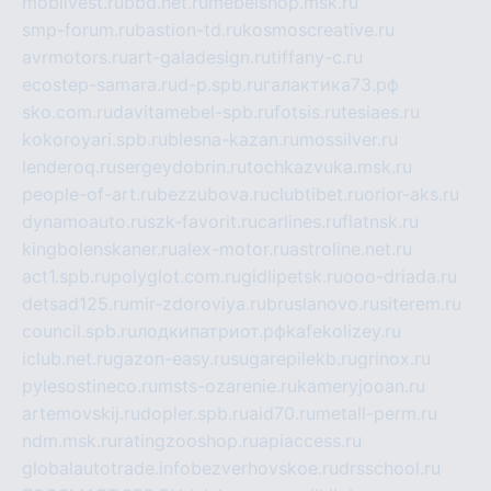
mobilvest.ru
bbd.net.ru
mebelshop.msk.ru
smp-forum.ru
bastion-td.ru
kosmoscreative.ru
avrmotors.ru
art-galadesign.ru
tiffany-c.ru
ecostep-samara.ru
d-p.spb.ru
галактика73.рф
sko.com.ru
davitamebel-spb.ru
fotsis.ru
tesiaes.ru
kokoroyari.spb.ru
blesna-kazan.ru
mossilver.ru
lenderoq.ru
sergeydobrin.ru
tochkazvuka.msk.ru
people-of-art.ru
bezzubova.ru
clubtibet.ru
orior-aks.ru
dynamoauto.ru
szk-favorit.ru
carlines.ru
flatnsk.ru
kingbolenskaner.ru
alex-motor.ru
astroline.net.ru
act1.spb.ru
polyglot.com.ru
gidlipetsk.ru
ooo-driada.ru
detsad125.ru
mir-zdoroviya.ru
bruslanovo.ru
siterem.ru
council.spb.ru
лодкипатриот.рф
kafekolizey.ru
iclub.net.ru
gazon-easy.ru
sugarepilekb.ru
grinox.ru
pylesostineco.ru
msts-ozarenie.ru
kameryjooan.ru
artemovskij.ru
dopler.spb.ru
aid70.ru
metall-perm.ru
ndm.msk.ru
ratingzooshop.ru
apiaccess.ru
globalautotrade.info
bezverhovskoe.ru
drsschool.ru