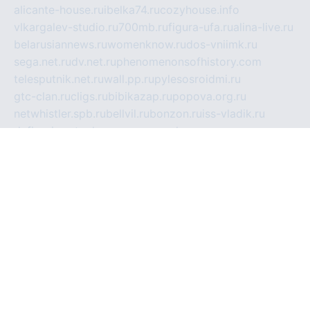
alicante-house.ru
ibelka74.ru
cozyhouse.info
vlkargalev-studio.ru
700mb.ru
figura-ufa.ru
alina-live.ru
belarusiannews.ru
womenknow.ru
dos-vniimk.ru
sega.net.ru
dv.net.ru
phenomenonsofhistory.com
telesputnik.net.ru
wall.pp.ru
pylesosroidmi.ru
gtc-clan.ru
cligs.ru
bibikazap.ru
popova.org.ru
netwhistler.spb.ru
bellvil.ru
bonzon.ru
iss-vladik.ru
defiparis.net.ru
las-gryzas.ru
amku.ru
electednews.spb.ru
feather.org.ru
spar72.ru
tankiigri.ru
dominus.com.ru
ibtree.ru
sanykool.pp.ru
unixlib.org.ru
menatep.spb.ru
gartenterrassen.ru
printeka.ru
skvozilka.com.ru
parkovka-pub.ru
lovemobi.ru
art-ru.ru
emulatorz.com.ru
alucomp.com.ru
tatforum.com.ru
alternativa-profi.ru
dermakler.ru
artsurvey.ru
aredir.ru
khimspas.ru
centr-maxi.ru
2018r.ru
bort-stomer-defort.ru
professional2.ru
gibsons.ru
artselena.ru
art-pilot.ru
ingredient.spb.ru
npfpolimer.spb.ru
argentum.spb.ru
hom-edu.ru