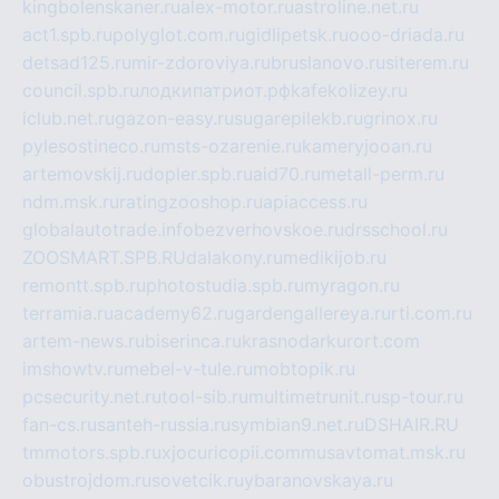
kingbolenskaner.ru
alex-motor.ru
astroline.net.ru
act1.spb.ru
polyglot.com.ru
gidlipetsk.ru
ooo-driada.ru
detsad125.ru
mir-zdoroviya.ru
bruslanovo.ru
siterem.ru
council.spb.ru
лодкипатриот.рф
kafekolizey.ru
iclub.net.ru
gazon-easy.ru
sugarepilekb.ru
grinox.ru
pylesostineco.ru
msts-ozarenie.ru
kameryjooan.ru
artemovskij.ru
dopler.spb.ru
aid70.ru
metall-perm.ru
ndm.msk.ru
ratingzooshop.ru
apiaccess.ru
globalautotrade.info
bezverhovskoe.ru
drsschool.ru
ZOOSMART.SPB.RU
dalakony.ru
medikijob.ru
remontt.spb.ru
photostudia.spb.ru
myragon.ru
terramia.ru
academy62.ru
gardengallereya.ru
rti.com.ru
artem-news.ru
biserinca.ru
krasnodarkurort.com
imshowtv.ru
mebel-v-tule.ru
mobtopik.ru
pcsecurity.net.ru
tool-sib.ru
multimetrunit.ru
sp-tour.ru
fan-cs.ru
santeh-russia.ru
symbian9.net.ru
DSHAIR.RU
tmmotors.spb.ru
xjocuricopii.com
musavtomat.msk.ru
obustrojdom.ru
sovetcik.ru
ybaranovskaya.ru