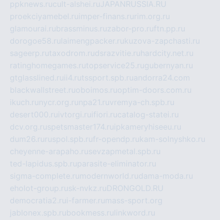
ppknews.ru
cult-alshei.ru
JAPANRUSSIA.RU
proekciyamebel.ru
imper-finans.ru
rim.org.ru
glamourai.ru
brassminus.ru
zabor-pro.ru
ftn.pp.ru
dorogoe58.ru
laimengpacker.ru
kuzova-zapchasti.ru
sageerp.ru
taxodrom.ru
dsrazvitie.ru
hardcity.net.ru
ratinghomegames.ru
topservice25.ru
gubernyan.ru
gtglasslined.ru
ii4.ru
tssport.spb.ru
andorra24.com
blackwallstreet.ru
oboimos.ru
optim-doors.com.ru
ikuch.ru
nycr.org.ru
npa21.ru
vremya-ch.spb.ru
desert000.ru
ivtorgi.ru
ifiori.ru
catalog-statei.ru
dcv.org.ru
spetsmaster174.ru
ipkameryhiseeu.ru
dum26.ru
ruspol.spb.ru
fr-opendp.ru
kam-solnyshko.ru
cheyenne-arapaho.ru
sevzapmetal.spb.ru
ted-lapidus.spb.ru
parasite-eliminator.ru
sigma-complete.ru
modernworld.ru
dama-moda.ru
eholot-group.ru
sk-nvkz.ru
DRONGOLD.RU
democratia2.ru
i-farmer.ru
mass-sport.org
jablonex.spb.ru
bookmess.ru
linkword.ru