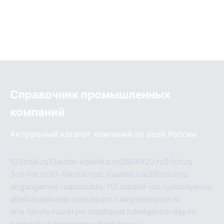
Справочник промышленных
компаний
Актуальный каталог компаний по всей России
133chel.ru
13autor-kolonka.ru
2864420.ru
2rich.ru
3-d-file.ru
3d-file.ru
a-cdc.ru
aalse.ru
a380club.ru
airgungames.ru
accounts-112.ru
adler-jun.ru
adonyev.ru
alfeihavsalnassr.ru
altaipant.ru
argentinamia.ru
aria-family.ru
arkrym.ru
ashanet.ru
belgorod-day.ru