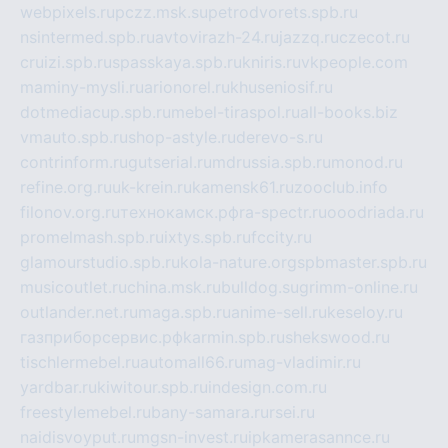
webpixels.ru
pczz.msk.su
petrodvorets.spb.ru
nsintermed.spb.ru
avtovirazh-24.ru
jazzq.ru
czecot.ru
cruizi.spb.ru
spasskaya.spb.ru
kniris.ru
vkpeople.com
maminy-mysli.ru
arionorel.ru
khuseniosif.ru
dotmediacup.spb.ru
mebel-tiraspol.ru
all-books.biz
vmauto.spb.ru
shop-astyle.ru
derevo-s.ru
contrinform.ru
gutserial.ru
mdrussia.spb.ru
monod.ru
refine.org.ru
uk-krein.ru
kamensk61.ru
zooclub.info
filonov.org.ru
технокамск.рф
ra-spectr.ru
ooodriada.ru
promelmash.spb.ru
ixtys.spb.ru
fccity.ru
glamourstudio.spb.ru
kola-nature.org
spbmaster.spb.ru
musicoutlet.ru
china.msk.ru
bulldog.su
grimm-online.ru
outlander.net.ru
maga.spb.ru
anime-sell.ru
keseloy.ru
газприборсервис.рф
karmin.spb.ru
shekswood.ru
tischlermebel.ru
automall66.ru
mag-vladimir.ru
yardbar.ru
kiwitour.spb.ru
indesign.com.ru
freestylemebel.ru
bany-samara.ru
rsei.ru
naidisvoyput.ru
mgsn-invest.ru
ipkamerasannce.ru