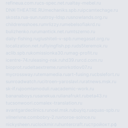
refineua.com.ru
cs-spec.net.ru
altay-mebel.ru
DNK-THEATRE.RU
mechaniks.spb.ru
ipcamtechage.ru
skosta.ru
a-sun.ru
stroy-ldsp.ru
snowlands.org.ru
childrensshoes.ru
mrlizzy.ru
mebelsofiakrd.ru
bulizhenko.ru
rumantick.net.ru
mtszerno.ru
daily-fishing.ru
glushiteli-v-spb.ru
megasat.org.ru
localization.net.ru
flyingfish.pp.ru
ds5teremok.ru
aclib.spb.ru
komissionka30.ru
mag-profit.ru
icentre-74.ru
leasing-nsk.ru
hd39.ru
rcd.com.ru
bioprot.ru
deltaextreme.ru
mirkotlov07.ru
mycrossway.ru
temamedia.ru
art-fusing.ru
cbslefort.ru
sunroadwatch.ru
citroen-yaroslavl.ru
ratnews.msk.ru
sk-if.ru
joomlamoduli.ru
academic-work.ru
bananaboys.ru
sanekua.ru
lianafrukt.ru
beta43.ru
tucsonwoori.com
alex-translation.ru
avantgardeclinics.ru
noel.msk.ru
buylq.ru
aquas-spb.ru
vilnerivne.com
bobry-2.ru
vtoroe-solnce.ru
nickysheen.ru
clockmir.ru
huntercraft.ru
стройокт.рф