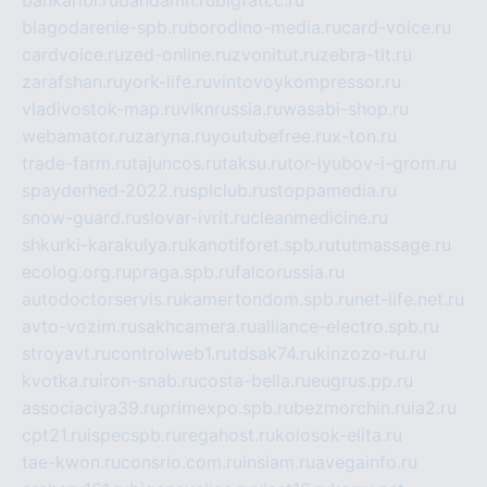
bankaribi.ru
bandamn.ru
bigfatcc.ru
blagodarenie-spb.ru
borodino-media.ru
card-voice.ru
cardvoice.ru
zed-online.ru
zvonitut.ru
zebra-tlt.ru
zarafshan.ru
york-life.ru
vintovoykompressor.ru
vladivostok-map.ru
vlknrussia.ru
wasabi-shop.ru
webamator.ru
zaryna.ru
youtubefree.ru
x-ton.ru
trade-farm.ru
tajuncos.ru
taksu.ru
tor-lyubov-i-grom.ru
spayderhed-2022.ru
splclub.ru
stoppamedia.ru
snow-guard.ru
slovar-ivrit.ru
cleanmedicine.ru
shkurki-karakulya.ru
kanotiforet.spb.ru
tutmassage.ru
ecolog.org.ru
praga.spb.ru
falcorussia.ru
autodoctorservis.ru
kamertondom.spb.ru
net-life.net.ru
avto-vozim.ru
sakhcamera.ru
alliance-electro.spb.ru
stroyavt.ru
controlweb1.ru
tdsak74.ru
kinzozo-ru.ru
kvotka.ru
iron-snab.ru
costa-bella.ru
eugrus.pp.ru
associaciya39.ru
primexpo.spb.ru
bezmorchin.ru
ia2.ru
cpt21.ru
ispecspb.ru
regahost.ru
kolosok-elita.ru
tae-kwon.ru
consrio.com.ru
insiam.ru
avegainfo.ru