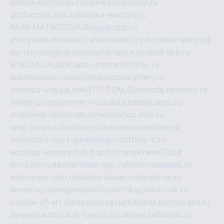
gildiya-kuznecov.ru
kameryboavision.ru
griffoncom.spb.ru
fabrika-emotsiy.ru
PARK-MATROSOVA.RU
agat.spb.ru
avtoyurist-moskva1.ru
hardware.org.ru
схема-авто.рф
dg-lab.ru
angrup.ru
recruiter.spb.ru
music8.spb.ru
krsk124.ru
kubok.spb.ru
romanofforex.ru
analitikaplus.ru
spyonline.ru
zosikamery.ru
sloboda-ural.pp.ru
AUTO-COM.SU
hohota.net
alimy.ru
online-z.com
aromat-vostoka.ru
otdelkaexp.ru
mobilvest.ru
bbd.net.ru
mebelshop.msk.ru
smp-forum.ru
bastion-td.ru
kosmoscreative.ru
avrmotors.ru
art-galadesign.ru
tiffany-c.ru
ecostep-samara.ru
d-p.spb.ru
галактика73.рф
sko.com.ru
davitamebel-spb.ru
fotsis.ru
tesiaes.ru
kokoroyari.spb.ru
blesna-kazan.ru
mossilver.ru
lenderoq.ru
sergeydobrin.ru
tochkazvuka.msk.ru
people-of-art.ru
bezzubova.ru
clubtibet.ru
orior-aks.ru
dynamoauto.ru
szk-favorit.ru
carlines.ru
flatnsk.ru