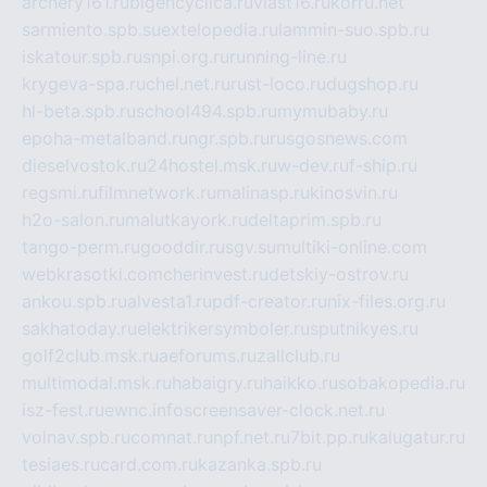
archery161.ru
bigencyclica.ru
vlast16.ru
korru.net
sarmiento.spb.su
extelopedia.ru
lammin-suo.spb.ru
iskatour.spb.ru
snpi.org.ru
running-line.ru
krygeva-spa.ru
chel.net.ru
rust-loco.ru
dugshop.ru
hl-beta.spb.ru
school494.spb.ru
mymubaby.ru
epoha-metalband.ru
ngr.spb.ru
rusgosnews.com
dieselvostok.ru
24hostel.msk.ru
w-dev.ru
f-ship.ru
regsmi.ru
filmnetwork.ru
malinasp.ru
kinosvin.ru
h2o-salon.ru
malutkayork.ru
deltaprim.spb.ru
tango-perm.ru
gooddir.ru
sgv.su
multiki-online.com
webkrasotki.com
cherinvest.ru
detskiy-ostrov.ru
ankou.spb.ru
alvesta1.ru
pdf-creator.ru
nix-files.org.ru
sakhatoday.ru
elektrikersymboler.ru
sputnikyes.ru
golf2club.msk.ru
aeforums.ru
zallclub.ru
multimodal.msk.ru
habaigry.ru
haikko.ru
sobakopedia.ru
isz-fest.ru
ewnc.info
screensaver-clock.net.ru
volnav.spb.ru
comnat.ru
npf.net.ru
7bit.pp.ru
kalugatur.ru
tesiaes.ru
card.com.ru
kazanka.spb.ru