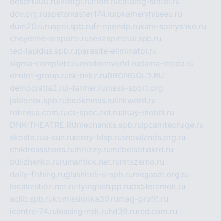
desert000.ru
ivtorgi.ru
ifiori.ru
catalog-statei.ru
dcv.org.ru
spetsmaster174.ru
ipkameryhiseeu.ru
dum26.ru
ruspol.spb.ru
fr-opendp.ru
kam-solnyshko.ru
cheyenne-arapaho.ru
sevzapmetal.spb.ru
ted-lapidus.spb.ru
parasite-eliminator.ru
sigma-complete.ru
modernworld.ru
dama-moda.ru
eholot-group.ru
sk-nvkz.ru
DRONGOLD.RU
democratia2.ru
i-farmer.ru
mass-sport.org
jablonex.spb.ru
bookmess.ru
linkword.ru
refineua.com.ru
cs-spec.net.ru
altay-mebel.ru
DNK-THEATRE.RU
mechaniks.spb.ru
ipcamtechage.ru
skosta.ru
a-sun.ru
stroy-ldsp.ru
snowlands.org.ru
childrensshoes.ru
mrlizzy.ru
mebelsofiakrd.ru
bulizhenko.ru
rumantick.net.ru
mtszerno.ru
daily-fishing.ru
glushiteli-v-spb.ru
megasat.org.ru
localization.net.ru
flyingfish.pp.ru
ds5teremok.ru
aclib.spb.ru
komissionka30.ru
mag-profit.ru
icentre-74.ru
leasing-nsk.ru
hd39.ru
rcd.com.ru