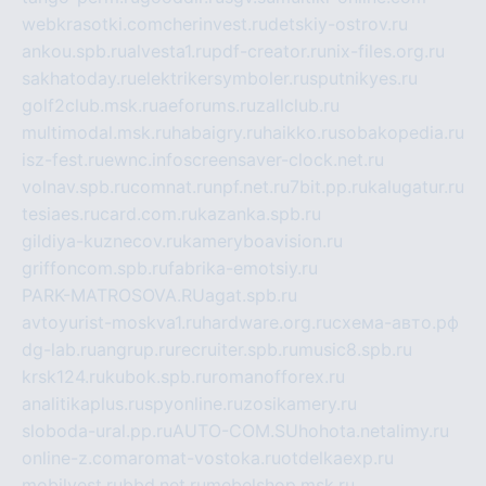
webkrasotki.com
cherinvest.ru
detskiy-ostrov.ru
ankou.spb.ru
alvesta1.ru
pdf-creator.ru
nix-files.org.ru
sakhatoday.ru
elektrikersymboler.ru
sputnikyes.ru
golf2club.msk.ru
aeforums.ru
zallclub.ru
multimodal.msk.ru
habaigry.ru
haikko.ru
sobakopedia.ru
isz-fest.ru
ewnc.info
screensaver-clock.net.ru
volnav.spb.ru
comnat.ru
npf.net.ru
7bit.pp.ru
kalugatur.ru
tesiaes.ru
card.com.ru
kazanka.spb.ru
gildiya-kuznecov.ru
kameryboavision.ru
griffoncom.spb.ru
fabrika-emotsiy.ru
PARK-MATROSOVA.RU
agat.spb.ru
avtoyurist-moskva1.ru
hardware.org.ru
схема-авто.рф
dg-lab.ru
angrup.ru
recruiter.spb.ru
music8.spb.ru
krsk124.ru
kubok.spb.ru
romanofforex.ru
analitikaplus.ru
spyonline.ru
zosikamery.ru
sloboda-ural.pp.ru
AUTO-COM.SU
hohota.net
alimy.ru
online-z.com
aromat-vostoka.ru
otdelkaexp.ru
mobilvest.ru
bbd.net.ru
mebelshop.msk.ru