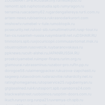
ZOOSMART.SPB.RU
dalakony.ru
medikijob.ru
remontt.spb.ru
photostudia.spb.ru
myragon.ru
terramia.ru
academy62.ru
gardengallereya.ru
rti.com.ru
artem-news.ru
biserinca.ru
krasnodarkurort.com
imshowtv.ru
mebel-v-tule.ru
mobtopik.ru
pcsecurity.net.ru
tool-sib.ru
multimetrunit.ru
sp-tour.ru
fan-cs.ru
santeh-russia.ru
symbian9.net.ru
DSHAIR.RU
tmmotors.spb.ru
xjocuricopii.com
musavtomat.msk.ru
obustrojdom.ru
sovetcik.ru
ybaranovskaya.ru
ppknews.ru
cult-alshei.ru
JAPANRUSSIA.RU
proekciyamebel.ru
imper-finans.ru
rim.org.ru
glamourai.ru
brassminus.ru
zabor-pro.ru
ftn.pp.ru
dorogoe58.ru
laimengpacker.ru
kuzova-zapchasti.ru
sageerp.ru
taxodrom.ru
dsrazvitie.ru
hardcity.net.ru
ratinghomegames.ru
topservice25.ru
gubernyan.ru
gtglasslined.ru
ii4.ru
tssport.spb.ru
andorra24.com
blackwallstreet.ru
oboimos.ru
optim-doors.com.ru
ikuch.ru
nycr.org.ru
npa21.ru
vremya-ch.spb.ru