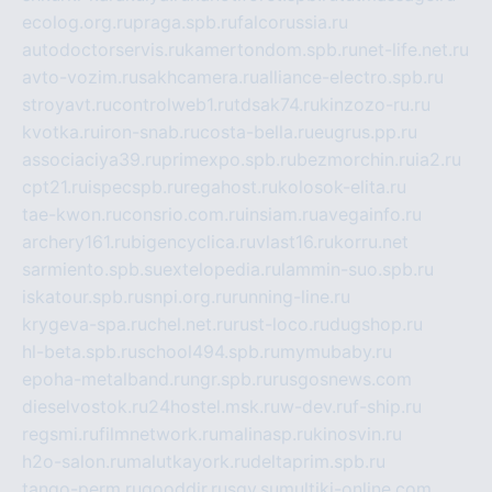
ecolog.org.ru
praga.spb.ru
falcorussia.ru
autodoctorservis.ru
kamertondom.spb.ru
net-life.net.ru
avto-vozim.ru
sakhcamera.ru
alliance-electro.spb.ru
stroyavt.ru
controlweb1.ru
tdsak74.ru
kinzozo-ru.ru
kvotka.ru
iron-snab.ru
costa-bella.ru
eugrus.pp.ru
associaciya39.ru
primexpo.spb.ru
bezmorchin.ru
ia2.ru
cpt21.ru
ispecspb.ru
regahost.ru
kolosok-elita.ru
tae-kwon.ru
consrio.com.ru
insiam.ru
avegainfo.ru
archery161.ru
bigencyclica.ru
vlast16.ru
korru.net
sarmiento.spb.su
extelopedia.ru
lammin-suo.spb.ru
iskatour.spb.ru
snpi.org.ru
running-line.ru
krygeva-spa.ru
chel.net.ru
rust-loco.ru
dugshop.ru
hl-beta.spb.ru
school494.spb.ru
mymubaby.ru
epoha-metalband.ru
ngr.spb.ru
rusgosnews.com
dieselvostok.ru
24hostel.msk.ru
w-dev.ru
f-ship.ru
regsmi.ru
filmnetwork.ru
malinasp.ru
kinosvin.ru
h2o-salon.ru
malutkayork.ru
deltaprim.spb.ru
tango-perm.ru
gooddir.ru
sgv.su
multiki-online.com