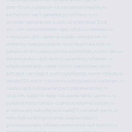
smp-forum.ru
bastion-td.ru
kosmoscreative.ru
avrmotors.ru
art-galadesign.ru
tiffany-c.ru
ecostep-samara.ru
d-p.spb.ru
галактика73.рф
sko.com.ru
davitamebel-spb.ru
fotsis.ru
tesiaes.ru
kokoroyari.spb.ru
blesna-kazan.ru
mossilver.ru
lenderoq.ru
sergeydobrin.ru
tochkazvuka.msk.ru
people-of-art.ru
bezzubova.ru
clubtibet.ru
orior-aks.ru
dynamoauto.ru
szk-favorit.ru
carlines.ru
flatnsk.ru
kingbolenskaner.ru
alex-motor.ru
astroline.net.ru
act1.spb.ru
polyglot.com.ru
gidlipetsk.ru
ooo-driada.ru
detsad125.ru
mir-zdoroviya.ru
bruslanovo.ru
siterem.ru
council.spb.ru
лодкипатриот.рф
kafekolizey.ru
iclub.net.ru
gazon-easy.ru
sugarepilekb.ru
grinox.ru
pylesostineco.ru
msts-ozarenie.ru
kameryjooan.ru
artemovskij.ru
dopler.spb.ru
aid70.ru
metall-perm.ru
ndm.msk.ru
ratingzooshop.ru
apiaccess.ru
globalautotrade.info
bezverhovskoe.ru
drsschool.ru