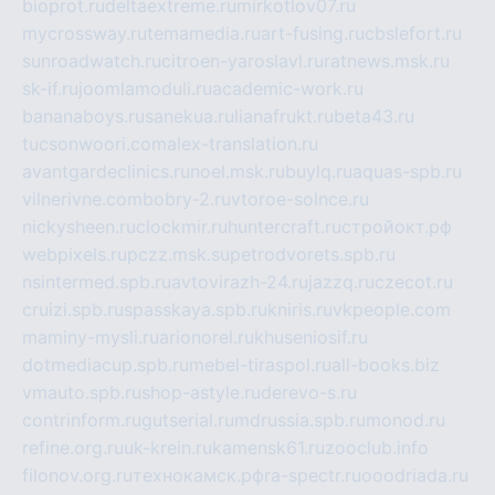
bioprot.ru
deltaextreme.ru
mirkotlov07.ru
mycrossway.ru
temamedia.ru
art-fusing.ru
cbslefort.ru
sunroadwatch.ru
citroen-yaroslavl.ru
ratnews.msk.ru
sk-if.ru
joomlamoduli.ru
academic-work.ru
bananaboys.ru
sanekua.ru
lianafrukt.ru
beta43.ru
tucsonwoori.com
alex-translation.ru
avantgardeclinics.ru
noel.msk.ru
buylq.ru
aquas-spb.ru
vilnerivne.com
bobry-2.ru
vtoroe-solnce.ru
nickysheen.ru
clockmir.ru
huntercraft.ru
стройокт.рф
webpixels.ru
pczz.msk.su
petrodvorets.spb.ru
nsintermed.spb.ru
avtovirazh-24.ru
jazzq.ru
czecot.ru
cruizi.spb.ru
spasskaya.spb.ru
kniris.ru
vkpeople.com
maminy-mysli.ru
arionorel.ru
khuseniosif.ru
dotmediacup.spb.ru
mebel-tiraspol.ru
all-books.biz
vmauto.spb.ru
shop-astyle.ru
derevo-s.ru
contrinform.ru
gutserial.ru
mdrussia.spb.ru
monod.ru
refine.org.ru
uk-krein.ru
kamensk61.ru
zooclub.info
filonov.org.ru
технокамск.рф
ra-spectr.ru
ooodriada.ru