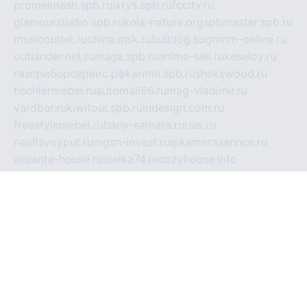
promelmash.spb.ru
ixtys.spb.ru
fccity.ru
glamourstudio.spb.ru
kola-nature.org
spbmaster.spb.ru
musicoutlet.ru
china.msk.ru
bulldog.su
grimm-online.ru
outlander.net.ru
maga.spb.ru
anime-sell.ru
keseloy.ru
газприборсервис.рф
karmin.spb.ru
shekswood.ru
tischlermebel.ru
automall66.ru
mag-vladimir.ru
yardbar.ru
kiwitour.spb.ru
indesign.com.ru
freestylemebel.ru
bany-samara.ru
rsei.ru
naidisvoyput.ru
mgsn-invest.ru
ipkamerasannce.ru
alicante-house.ru
ibelka74.ru
cozyhouse.info
vlkargalev-studio.ru
700mb.ru
figura-ufa.ru
alina-live.ru
belarusiannews.ru
womenknow.ru
dos-vniimk.ru
sega.net.ru
dv.net.ru
phenomenonsofhistory.com
telesputnik.net.ru
wall.pp.ru
pylesosroidmi.ru
gtc-clan.ru
cligs.ru
bibikazap.ru
popova.org.ru
netwhistler.spb.ru
bellvil.ru
bonzon.ru
iss-vladik.ru
defiparis.net.ru
las-gryzas.ru
amku.ru
electednews.spb.ru
feather.org.ru
spar72.ru
tankiigri.ru