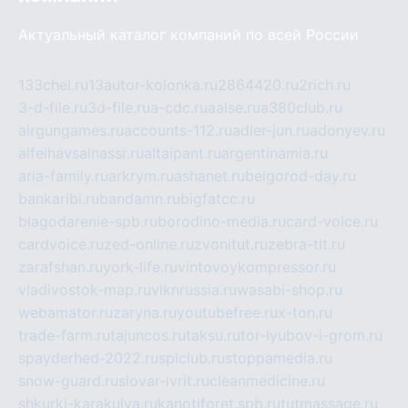
Актуальный каталог компаний по всей России
133chel.ru
13autor-kolonka.ru
2864420.ru
2rich.ru
3-d-file.ru
3d-file.ru
a-cdc.ru
aalse.ru
a380club.ru
airgungames.ru
accounts-112.ru
adler-jun.ru
adonyev.ru
alfeihavsalnassr.ru
altaipant.ru
argentinamia.ru
aria-family.ru
arkrym.ru
ashanet.ru
belgorod-day.ru
bankaribi.ru
bandamn.ru
bigfatcc.ru
blagodarenie-spb.ru
borodino-media.ru
card-voice.ru
cardvoice.ru
zed-online.ru
zvonitut.ru
zebra-tlt.ru
zarafshan.ru
york-life.ru
vintovoykompressor.ru
vladivostok-map.ru
vlknrussia.ru
wasabi-shop.ru
webamator.ru
zaryna.ru
youtubefree.ru
x-ton.ru
trade-farm.ru
tajuncos.ru
taksu.ru
tor-lyubov-i-grom.ru
spayderhed-2022.ru
splclub.ru
stoppamedia.ru
snow-guard.ru
slovar-ivrit.ru
cleanmedicine.ru
shkurki-karakulya.ru
kanotiforet.spb.ru
tutmassage.ru