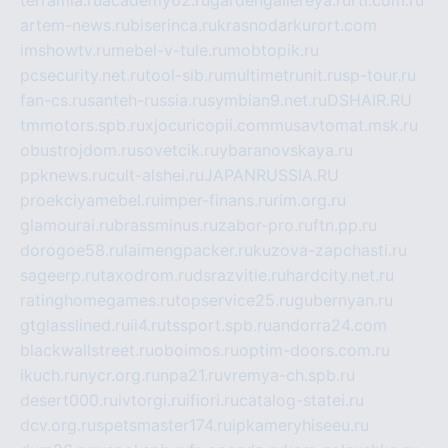
terramia.ru
academy62.ru
gardengallereya.ru
rti.com.ru
artem-news.ru
biserinca.ru
krasnodarkurort.com
imshowtv.ru
mebel-v-tule.ru
mobtopik.ru
pcsecurity.net.ru
tool-sib.ru
multimetrunit.ru
sp-tour.ru
fan-cs.ru
santeh-russia.ru
symbian9.net.ru
DSHAIR.RU
tmmotors.spb.ru
xjocuricopii.com
musavtomat.msk.ru
obustrojdom.ru
sovetcik.ru
ybaranovskaya.ru
ppknews.ru
cult-alshei.ru
JAPANRUSSIA.RU
proekciyamebel.ru
imper-finans.ru
rim.org.ru
glamourai.ru
brassminus.ru
zabor-pro.ru
ftn.pp.ru
dorogoe58.ru
laimengpacker.ru
kuzova-zapchasti.ru
sageerp.ru
taxodrom.ru
dsrazvitie.ru
hardcity.net.ru
ratinghomegames.ru
topservice25.ru
gubernyan.ru
gtglasslined.ru
ii4.ru
tssport.spb.ru
andorra24.com
blackwallstreet.ru
oboimos.ru
optim-doors.com.ru
ikuch.ru
nycr.org.ru
npa21.ru
vremya-ch.spb.ru
desert000.ru
ivtorgi.ru
ifiori.ru
catalog-statei.ru
dcv.org.ru
spetsmaster174.ru
ipkameryhiseeu.ru