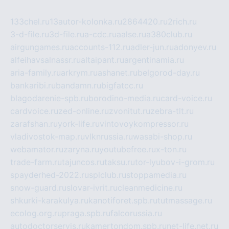
133chel.ru
13autor-kolonka.ru
2864420.ru
2rich.ru
3-d-file.ru
3d-file.ru
a-cdc.ru
aalse.ru
a380club.ru
airgungames.ru
accounts-112.ru
adler-jun.ru
adonyev.ru
alfeihavsalnassr.ru
altaipant.ru
argentinamia.ru
aria-family.ru
arkrym.ru
ashanet.ru
belgorod-day.ru
bankaribi.ru
bandamn.ru
bigfatcc.ru
blagodarenie-spb.ru
borodino-media.ru
card-voice.ru
cardvoice.ru
zed-online.ru
zvonitut.ru
zebra-tlt.ru
zarafshan.ru
york-life.ru
vintovoykompressor.ru
vladivostok-map.ru
vlknrussia.ru
wasabi-shop.ru
webamator.ru
zaryna.ru
youtubefree.ru
x-ton.ru
trade-farm.ru
tajuncos.ru
taksu.ru
tor-lyubov-i-grom.ru
spayderhed-2022.ru
splclub.ru
stoppamedia.ru
snow-guard.ru
slovar-ivrit.ru
cleanmedicine.ru
shkurki-karakulya.ru
kanotiforet.spb.ru
tutmassage.ru
ecolog.org.ru
praga.spb.ru
falcorussia.ru
autodoctorservis.ru
kamertondom.spb.ru
net-life.net.ru