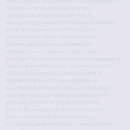
dum26.ru
ruspol.spb.ru
fr-opendp.ru
kam-solnyshko.ru
cheyenne-arapaho.ru
sevzapmetal.spb.ru
ted-lapidus.spb.ru
parasite-eliminator.ru
sigma-complete.ru
modernworld.ru
dama-moda.ru
eholot-group.ru
sk-nvkz.ru
DRONGOLD.RU
democratia2.ru
i-farmer.ru
mass-sport.org
jablonex.spb.ru
bookmess.ru
linkword.ru
refineua.com.ru
cs-spec.net.ru
altay-mebel.ru
DNK-THEATRE.RU
mechaniks.spb.ru
ipcamtechage.ru
skosta.ru
a-sun.ru
stroy-ldsp.ru
snowlands.org.ru
childrensshoes.ru
mrlizzy.ru
mebelsofiakrd.ru
bulizhenko.ru
rumantick.net.ru
mtszerno.ru
daily-fishing.ru
glushiteli-v-spb.ru
megasat.org.ru
localization.net.ru
flyingfish.pp.ru
ds5teremok.ru
aclib.spb.ru
komissionka30.ru
mag-profit.ru
icentre-74.ru
leasing-nsk.ru
hd39.ru
rcd.com.ru
bioprot.ru
deltaextreme.ru
mirkotlov07.ru
mycrossway.ru
temamedia.ru
art-fusing.ru
cbslefort.ru