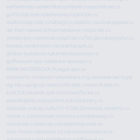
sakhatoday.ru
elektrikersymboler.ru
sputnikyes.ru
golf2club.msk.ru
aeforums.ru
zallclub.ru
multimodal.msk.ru
habaigry.ru
haikko.ru
sobakopedia.ru
isz-fest.ru
ewnc.info
screensaver-clock.net.ru
volnav.spb.ru
comnat.ru
npf.net.ru
7bit.pp.ru
kalugatur.ru
tesiaes.ru
card.com.ru
kazanka.spb.ru
gildiya-kuznecov.ru
kameryboavision.ru
griffoncom.spb.ru
fabrika-emotsiy.ru
PARK-MATROSOVA.RU
agat.spb.ru
avtoyurist-moskva1.ru
hardware.org.ru
схема-авто.рф
dg-lab.ru
angrup.ru
recruiter.spb.ru
music8.spb.ru
krsk124.ru
kubok.spb.ru
romanofforex.ru
analitikaplus.ru
spyonline.ru
zosikamery.ru
sloboda-ural.pp.ru
AUTO-COM.SU
hohota.net
alimy.ru
online-z.com
aromat-vostoka.ru
otdelkaexp.ru
mobilvest.ru
bbd.net.ru
mebelshop.msk.ru
smp-forum.ru
bastion-td.ru
kosmoscreative.ru
avrmotors.ru
art-galadesign.ru
tiffany-c.ru