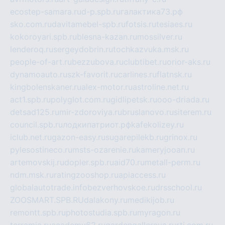
ecostep-samara.ru
d-p.spb.ru
галактика73.рф
sko.com.ru
davitamebel-spb.ru
fotsis.ru
tesiaes.ru
kokoroyari.spb.ru
blesna-kazan.ru
mossilver.ru
lenderoq.ru
sergeydobrin.ru
tochkazvuka.msk.ru
people-of-art.ru
bezzubova.ru
clubtibet.ru
orior-aks.ru
dynamoauto.ru
szk-favorit.ru
carlines.ru
flatnsk.ru
kingbolenskaner.ru
alex-motor.ru
astroline.net.ru
act1.spb.ru
polyglot.com.ru
gidlipetsk.ru
ooo-driada.ru
detsad125.ru
mir-zdoroviya.ru
bruslanovo.ru
siterem.ru
council.spb.ru
лодкипатриот.рф
kafekolizey.ru
iclub.net.ru
gazon-easy.ru
sugarepilekb.ru
grinox.ru
pylesostineco.ru
msts-ozarenie.ru
kameryjooan.ru
artemovskij.ru
dopler.spb.ru
aid70.ru
metall-perm.ru
ndm.msk.ru
ratingzooshop.ru
apiaccess.ru
globalautotrade.info
bezverhovskoe.ru
drsschool.ru
ZOOSMART.SPB.RU
dalakony.ru
medikijob.ru
remontt.spb.ru
photostudia.spb.ru
myragon.ru