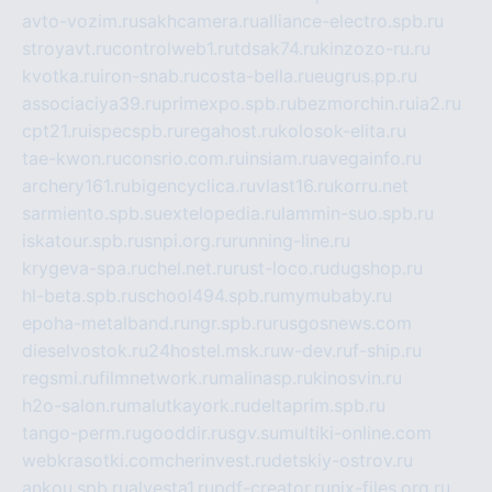
avto-vozim.ru
sakhcamera.ru
alliance-electro.spb.ru
stroyavt.ru
controlweb1.ru
tdsak74.ru
kinzozo-ru.ru
kvotka.ru
iron-snab.ru
costa-bella.ru
eugrus.pp.ru
associaciya39.ru
primexpo.spb.ru
bezmorchin.ru
ia2.ru
cpt21.ru
ispecspb.ru
regahost.ru
kolosok-elita.ru
tae-kwon.ru
consrio.com.ru
insiam.ru
avegainfo.ru
archery161.ru
bigencyclica.ru
vlast16.ru
korru.net
sarmiento.spb.su
extelopedia.ru
lammin-suo.spb.ru
iskatour.spb.ru
snpi.org.ru
running-line.ru
krygeva-spa.ru
chel.net.ru
rust-loco.ru
dugshop.ru
hl-beta.spb.ru
school494.spb.ru
mymubaby.ru
epoha-metalband.ru
ngr.spb.ru
rusgosnews.com
dieselvostok.ru
24hostel.msk.ru
w-dev.ru
f-ship.ru
regsmi.ru
filmnetwork.ru
malinasp.ru
kinosvin.ru
h2o-salon.ru
malutkayork.ru
deltaprim.spb.ru
tango-perm.ru
gooddir.ru
sgv.su
multiki-online.com
webkrasotki.com
cherinvest.ru
detskiy-ostrov.ru
ankou.spb.ru
alvesta1.ru
pdf-creator.ru
nix-files.org.ru