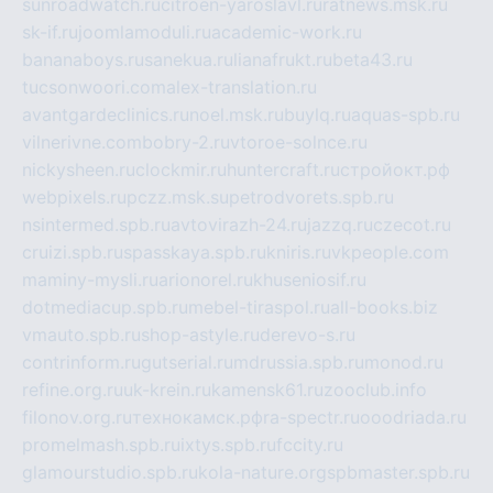
sunroadwatch.ru
citroen-yaroslavl.ru
ratnews.msk.ru
sk-if.ru
joomlamoduli.ru
academic-work.ru
bananaboys.ru
sanekua.ru
lianafrukt.ru
beta43.ru
tucsonwoori.com
alex-translation.ru
avantgardeclinics.ru
noel.msk.ru
buylq.ru
aquas-spb.ru
vilnerivne.com
bobry-2.ru
vtoroe-solnce.ru
nickysheen.ru
clockmir.ru
huntercraft.ru
стройокт.рф
webpixels.ru
pczz.msk.su
petrodvorets.spb.ru
nsintermed.spb.ru
avtovirazh-24.ru
jazzq.ru
czecot.ru
cruizi.spb.ru
spasskaya.spb.ru
kniris.ru
vkpeople.com
maminy-mysli.ru
arionorel.ru
khuseniosif.ru
dotmediacup.spb.ru
mebel-tiraspol.ru
all-books.biz
vmauto.spb.ru
shop-astyle.ru
derevo-s.ru
contrinform.ru
gutserial.ru
mdrussia.spb.ru
monod.ru
refine.org.ru
uk-krein.ru
kamensk61.ru
zooclub.info
filonov.org.ru
технокамск.рф
ra-spectr.ru
ooodriada.ru
promelmash.spb.ru
ixtys.spb.ru
fccity.ru
glamourstudio.spb.ru
kola-nature.org
spbmaster.spb.ru