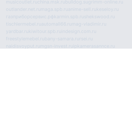
musicoutlet.ru
china.msk.ru
bulldog.su
grimm-online.ru
outlander.net.ru
maga.spb.ru
anime-sell.ru
keseloy.ru
газприборсервис.рф
karmin.spb.ru
shekswood.ru
tischlermebel.ru
automall66.ru
mag-vladimir.ru
yardbar.ru
kiwitour.spb.ru
indesign.com.ru
freestylemebel.ru
bany-samara.ru
rsei.ru
naidisvoyput.ru
mgsn-invest.ru
ipkamerasannce.ru
alicante-house.ru
ibelka74.ru
cozyhouse.info
vlkargalev-studio.ru
700mb.ru
figura-ufa.ru
alina-live.ru
belarusiannews.ru
womenknow.ru
dos-vniimk.ru
sega.net.ru
dv.net.ru
phenomenonsofhistory.com
telesputnik.net.ru
wall.pp.ru
pylesosroidmi.ru
gtc-clan.ru
cligs.ru
bibikazap.ru
popova.org.ru
netwhistler.spb.ru
bellvil.ru
bonzon.ru
iss-vladik.ru
defiparis.net.ru
las-gryzas.ru
amku.ru
electednews.spb.ru
feather.org.ru
spar72.ru
tankiigri.ru
dominus.com.ru
ibtree.ru
sanykool.pp.ru
unixlib.org.ru
menatep.spb.ru
gartenterrassen.ru
printeka.ru