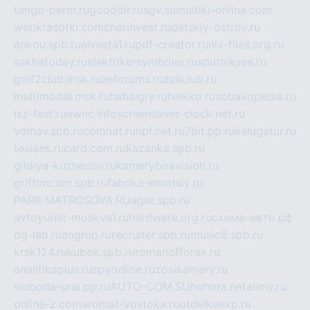
tango-perm.ru
gooddir.ru
sgv.su
multiki-online.com
webkrasotki.com
cherinvest.ru
detskiy-ostrov.ru
ankou.spb.ru
alvesta1.ru
pdf-creator.ru
nix-files.org.ru
sakhatoday.ru
elektrikersymboler.ru
sputnikyes.ru
golf2club.msk.ru
aeforums.ru
zallclub.ru
multimodal.msk.ru
habaigry.ru
haikko.ru
sobakopedia.ru
isz-fest.ru
ewnc.info
screensaver-clock.net.ru
volnav.spb.ru
comnat.ru
npf.net.ru
7bit.pp.ru
kalugatur.ru
tesiaes.ru
card.com.ru
kazanka.spb.ru
gildiya-kuznecov.ru
kameryboavision.ru
griffoncom.spb.ru
fabrika-emotsiy.ru
PARK-MATROSOVA.RU
agat.spb.ru
avtoyurist-moskva1.ru
hardware.org.ru
схема-авто.рф
dg-lab.ru
angrup.ru
recruiter.spb.ru
music8.spb.ru
krsk124.ru
kubok.spb.ru
romanofforex.ru
analitikaplus.ru
spyonline.ru
zosikamery.ru
sloboda-ural.pp.ru
AUTO-COM.SU
hohota.net
alimy.ru
online-z.com
aromat-vostoka.ru
otdelkaexp.ru