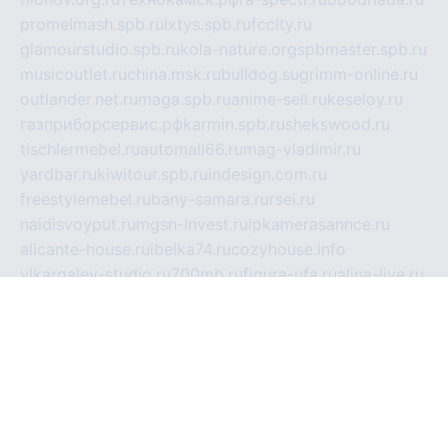
promelmash.spb.ru
ixtys.spb.ru
fccity.ru
glamourstudio.spb.ru
kola-nature.org
spbmaster.spb.ru
musicoutlet.ru
china.msk.ru
bulldog.su
grimm-online.ru
outlander.net.ru
maga.spb.ru
anime-sell.ru
keseloy.ru
газприборсервис.рф
karmin.spb.ru
shekswood.ru
tischlermebel.ru
automall66.ru
mag-vladimir.ru
yardbar.ru
kiwitour.spb.ru
indesign.com.ru
freestylemebel.ru
bany-samara.ru
rsei.ru
naidisvoyput.ru
mgsn-invest.ru
ipkamerasannce.ru
alicante-house.ru
ibelka74.ru
cozyhouse.info
vlkargalev-studio.ru
700mb.ru
figura-ufa.ru
alina-live.ru
belarusiannews.ru
womenknow.ru
dos-vniimk.ru
sega.net.ru
dv.net.ru
phenomenonsofhistory.com
telesputnik.net.ru
wall.pp.ru
pylesosroidmi.ru
gtc-clan.ru
cligs.ru
bibikazap.ru
popova.org.ru
netwhistler.spb.ru
bellvil.ru
bonzon.ru
iss-vladik.ru
defiparis.net.ru
las-gryzas.ru
amku.ru