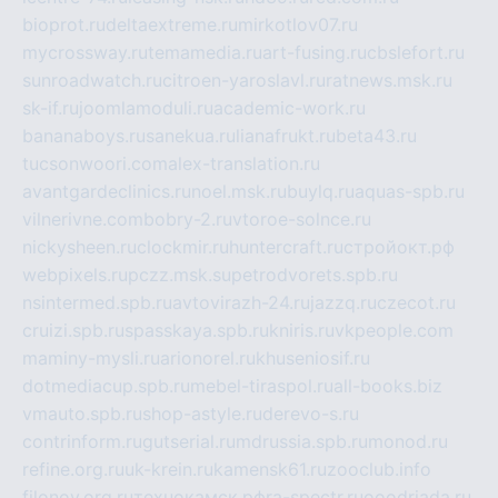
bioprot.ru
deltaextreme.ru
mirkotlov07.ru
mycrossway.ru
temamedia.ru
art-fusing.ru
cbslefort.ru
sunroadwatch.ru
citroen-yaroslavl.ru
ratnews.msk.ru
sk-if.ru
joomlamoduli.ru
academic-work.ru
bananaboys.ru
sanekua.ru
lianafrukt.ru
beta43.ru
tucsonwoori.com
alex-translation.ru
avantgardeclinics.ru
noel.msk.ru
buylq.ru
aquas-spb.ru
vilnerivne.com
bobry-2.ru
vtoroe-solnce.ru
nickysheen.ru
clockmir.ru
huntercraft.ru
стройокт.рф
webpixels.ru
pczz.msk.su
petrodvorets.spb.ru
nsintermed.spb.ru
avtovirazh-24.ru
jazzq.ru
czecot.ru
cruizi.spb.ru
spasskaya.spb.ru
kniris.ru
vkpeople.com
maminy-mysli.ru
arionorel.ru
khuseniosif.ru
dotmediacup.spb.ru
mebel-tiraspol.ru
all-books.biz
vmauto.spb.ru
shop-astyle.ru
derevo-s.ru
contrinform.ru
gutserial.ru
mdrussia.spb.ru
monod.ru
refine.org.ru
uk-krein.ru
kamensk61.ru
zooclub.info
filonov.org.ru
технокамск.рф
ra-spectr.ru
ooodriada.ru