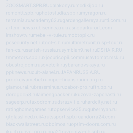
ZOOSMART.SPB.RU
dalakony.ru
medikijob.ru
remontt.spb.ru
photostudia.spb.ru
myragon.ru
terramia.ru
academy62.ru
gardengallereya.ru
rti.com.ru
artem-news.ru
biserinca.ru
krasnodarkurort.com
imshowtv.ru
mebel-v-tule.ru
mobtopik.ru
pcsecurity.net.ru
tool-sib.ru
multimetrunit.ru
sp-tour.ru
fan-cs.ru
santeh-russia.ru
symbian9.net.ru
DSHAIR.RU
tmmotors.spb.ru
xjocuricopii.com
musavtomat.msk.ru
obustrojdom.ru
sovetcik.ru
ybaranovskaya.ru
ppknews.ru
cult-alshei.ru
JAPANRUSSIA.RU
proekciyamebel.ru
imper-finans.ru
rim.org.ru
glamourai.ru
brassminus.ru
zabor-pro.ru
ftn.pp.ru
dorogoe58.ru
laimengpacker.ru
kuzova-zapchasti.ru
sageerp.ru
taxodrom.ru
dsrazvitie.ru
hardcity.net.ru
ratinghomegames.ru
topservice25.ru
gubernyan.ru
gtglasslined.ru
ii4.ru
tssport.spb.ru
andorra24.com
blackwallstreet.ru
oboimos.ru
optim-doors.com.ru
ikuch.ru
nycr.org.ru
npa21.ru
vremya-ch.spb.ru