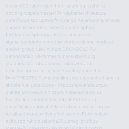
desert000.ru
ivtorgi.ru
ifiori.ru
catalog-statei.ru
dcv.org.ru
spetsmaster174.ru
ipkameryhiseeu.ru
dum26.ru
ruspol.spb.ru
fr-opendp.ru
kam-solnyshko.ru
cheyenne-arapaho.ru
sevzapmetal.spb.ru
ted-lapidus.spb.ru
parasite-eliminator.ru
sigma-complete.ru
modernworld.ru
dama-moda.ru
eholot-group.ru
sk-nvkz.ru
DRONGOLD.RU
democratia2.ru
i-farmer.ru
mass-sport.org
jablonex.spb.ru
bookmess.ru
linkword.ru
refineua.com.ru
cs-spec.net.ru
altay-mebel.ru
DNK-THEATRE.RU
mechaniks.spb.ru
ipcamtechage.ru
skosta.ru
a-sun.ru
stroy-ldsp.ru
snowlands.org.ru
childrensshoes.ru
mrlizzy.ru
mebelsofiakrd.ru
bulizhenko.ru
rumantick.net.ru
mtszerno.ru
daily-fishing.ru
glushiteli-v-spb.ru
megasat.org.ru
localization.net.ru
flyingfish.pp.ru
ds5teremok.ru
aclib.spb.ru
komissionka30.ru
mag-profit.ru
icentre-74.ru
leasing-nsk.ru
hd39.ru
rcd.com.ru