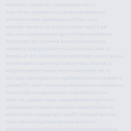
mobilvest.ru
bbd.net.ru
mebelshop.msk.ru
smp-forum.ru
bastion-td.ru
kosmoscreative.ru
avrmotors.ru
art-galadesign.ru
tiffany-c.ru
ecostep-samara.ru
d-p.spb.ru
галактика73.рф
sko.com.ru
davitamebel-spb.ru
fotsis.ru
tesiaes.ru
kokoroyari.spb.ru
blesna-kazan.ru
mossilver.ru
lenderoq.ru
sergeydobrin.ru
tochkazvuka.msk.ru
people-of-art.ru
bezzubova.ru
clubtibet.ru
orior-aks.ru
dynamoauto.ru
szk-favorit.ru
carlines.ru
flatnsk.ru
kingbolenskaner.ru
alex-motor.ru
astroline.net.ru
act1.spb.ru
polyglot.com.ru
gidlipetsk.ru
ooo-driada.ru
detsad125.ru
mir-zdoroviya.ru
bruslanovo.ru
siterem.ru
council.spb.ru
лодкипатриот.рф
kafekolizey.ru
iclub.net.ru
gazon-easy.ru
sugarepilekb.ru
grinox.ru
pylesostineco.ru
msts-ozarenie.ru
kameryjooan.ru
artemovskij.ru
dopler.spb.ru
aid70.ru
metall-perm.ru
ndm.msk.ru
ratingzooshop.ru
apiaccess.ru
globalautotrade.info
bezverhovskoe.ru
drsschool.ru