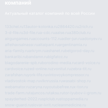
компаний
Актуальный каталог компаний по всей России
133chel.ru
13autor-kolonka.ru
2864420.ru
2rich.ru
3-d-file.ru
3d-file.ru
a-cdc.ru
aalse.ru
a380club.ru
airgungames.ru
accounts-112.ru
adler-jun.ru
adonyev.ru
alfeihavsalnassr.ru
altaipant.ru
argentinamia.ru
aria-family.ru
arkrym.ru
ashanet.ru
belgorod-day.ru
bankaribi.ru
bandamn.ru
bigfatcc.ru
blagodarenie-spb.ru
borodino-media.ru
card-voice.ru
cardvoice.ru
zed-online.ru
zvonitut.ru
zebra-tlt.ru
zarafshan.ru
york-life.ru
vintovoykompressor.ru
vladivostok-map.ru
vlknrussia.ru
wasabi-shop.ru
webamator.ru
zaryna.ru
youtubefree.ru
x-ton.ru
trade-farm.ru
tajuncos.ru
taksu.ru
tor-lyubov-i-grom.ru
spayderhed-2022.ru
splclub.ru
stoppamedia.ru
snow-guard.ru
slovar-ivrit.ru
cleanmedicine.ru