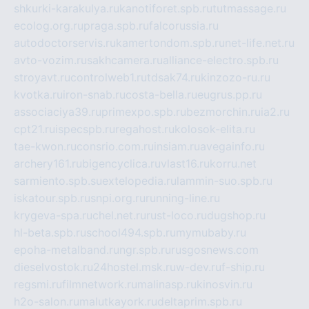
shkurki-karakulya.ru
kanotiforet.spb.ru
tutmassage.ru
ecolog.org.ru
praga.spb.ru
falcorussia.ru
autodoctorservis.ru
kamertondom.spb.ru
net-life.net.ru
avto-vozim.ru
sakhcamera.ru
alliance-electro.spb.ru
stroyavt.ru
controlweb1.ru
tdsak74.ru
kinzozo-ru.ru
kvotka.ru
iron-snab.ru
costa-bella.ru
eugrus.pp.ru
associaciya39.ru
primexpo.spb.ru
bezmorchin.ru
ia2.ru
cpt21.ru
ispecspb.ru
regahost.ru
kolosok-elita.ru
tae-kwon.ru
consrio.com.ru
insiam.ru
avegainfo.ru
archery161.ru
bigencyclica.ru
vlast16.ru
korru.net
sarmiento.spb.su
extelopedia.ru
lammin-suo.spb.ru
iskatour.spb.ru
snpi.org.ru
running-line.ru
krygeva-spa.ru
chel.net.ru
rust-loco.ru
dugshop.ru
hl-beta.spb.ru
school494.spb.ru
mymubaby.ru
epoha-metalband.ru
ngr.spb.ru
rusgosnews.com
dieselvostok.ru
24hostel.msk.ru
w-dev.ru
f-ship.ru
regsmi.ru
filmnetwork.ru
malinasp.ru
kinosvin.ru
h2o-salon.ru
malutkayork.ru
deltaprim.spb.ru