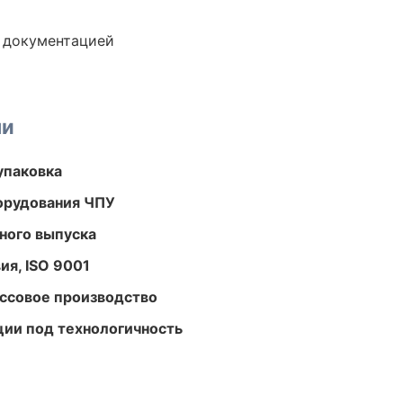
е документацией
ми
упаковка
орудования ЧПУ
ного выпуска
ия, ISO 9001
ассовое производство
ции под технологичность