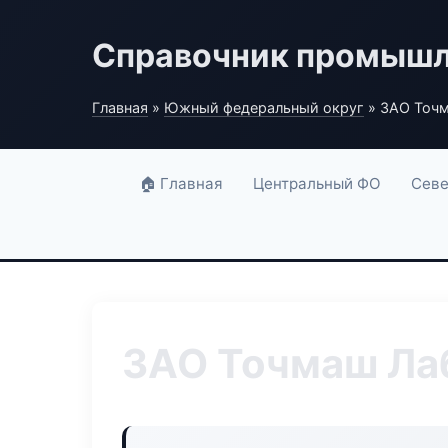
Справочник промышл
Главная
»
Южный федеральный округ
» ЗАО Точ
🏠 Главная
Центральный ФО
Севе
ЗАО Точмаш Ла