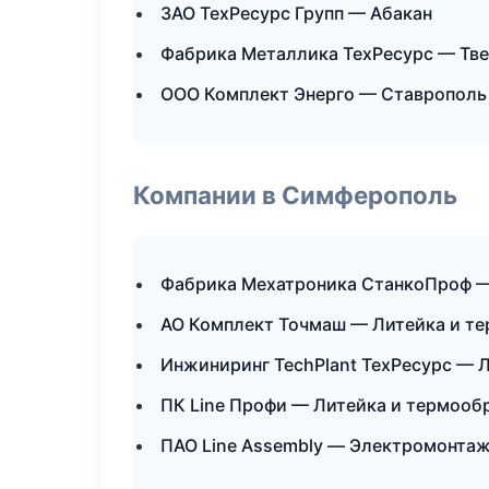
ЗАО ТехРесурс Групп — Абакан
Фабрика Металлика ТехРесурс — Тв
ООО Комплект Энерго — Ставрополь
Компании в Симферополь
Фабрика Мехатроника СтанкоПроф —
АО Комплект Точмаш — Литейка и т
Инжиниринг TechPlant ТехРесурс — 
ПК Line Профи — Литейка и термооб
ПАО Line Assembly — Электромонтаж