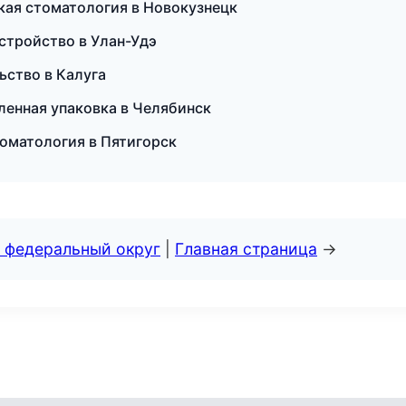
ская стоматология в Новокузнецк
стройство в Улан-Удэ
ьство в Калуга
енная упаковка в Челябинск
томатология в Пятигорск
 федеральный округ
|
Главная страница
→