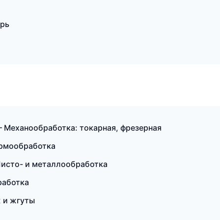
ерь
 Механообработка: токарная, фрезерная
ермообработка
Листо- и металлообработка
работка
 и жгуты