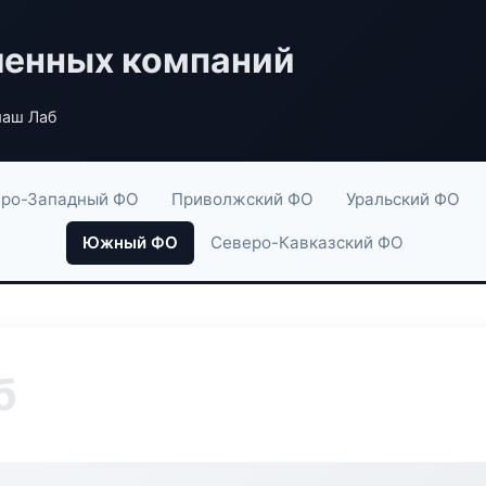
енных компаний
маш Лаб
ро-Западный ФО
Приволжский ФО
Уральский ФО
Южный ФО
Северо-Кавказский ФО
б