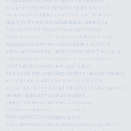
epoha-metalband.ru
ngr.spb.ru
rusgosnews.com
dieselvostok.ru
24hostel.msk.ru
w-dev.ru
f-ship.ru
regsmi.ru
filmnetwork.ru
malinasp.ru
kinosvin.ru
h2o-salon.ru
malutkayork.ru
deltaprim.spb.ru
tango-perm.ru
gooddir.ru
sgv.su
multiki-online.com
webkrasotki.com
cherinvest.ru
detskiy-ostrov.ru
ankou.spb.ru
alvesta1.ru
pdf-creator.ru
nix-files.org.ru
sakhatoday.ru
elektrikersymboler.ru
sputnikyes.ru
golf2club.msk.ru
aeforums.ru
zallclub.ru
multimodal.msk.ru
habaigry.ru
haikko.ru
sobakopedia.ru
isz-fest.ru
ewnc.info
screensaver-clock.net.ru
volnav.spb.ru
comnat.ru
npf.net.ru
7bit.pp.ru
kalugatur.ru
tesiaes.ru
card.com.ru
kazanka.spb.ru
gildiya-kuznecov.ru
kameryboavision.ru
griffoncom.spb.ru
fabrika-emotsiy.ru
PARK-MATROSOVA.RU
agat.spb.ru
avtoyurist-moskva1.ru
hardware.org.ru
схема-авто.рф