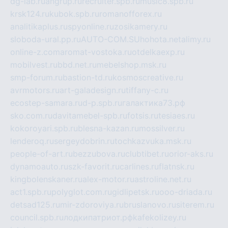
dg-lab.ru
angrup.ru
recruiter.spb.ru
music8.spb.ru
krsk124.ru
kubok.spb.ru
romanofforex.ru
analitikaplus.ru
spyonline.ru
zosikamery.ru
sloboda-ural.pp.ru
AUTO-COM.SU
hohota.net
alimy.ru
online-z.com
aromat-vostoka.ru
otdelkaexp.ru
mobilvest.ru
bbd.net.ru
mebelshop.msk.ru
smp-forum.ru
bastion-td.ru
kosmoscreative.ru
avrmotors.ru
art-galadesign.ru
tiffany-c.ru
ecostep-samara.ru
d-p.spb.ru
галактика73.рф
sko.com.ru
davitamebel-spb.ru
fotsis.ru
tesiaes.ru
kokoroyari.spb.ru
blesna-kazan.ru
mossilver.ru
lenderoq.ru
sergeydobrin.ru
tochkazvuka.msk.ru
people-of-art.ru
bezzubova.ru
clubtibet.ru
orior-aks.ru
dynamoauto.ru
szk-favorit.ru
carlines.ru
flatnsk.ru
kingbolenskaner.ru
alex-motor.ru
astroline.net.ru
act1.spb.ru
polyglot.com.ru
gidlipetsk.ru
ooo-driada.ru
detsad125.ru
mir-zdoroviya.ru
bruslanovo.ru
siterem.ru
council.spb.ru
лодкипатриот.рф
kafekolizey.ru