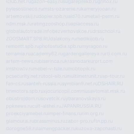
iclub.net.ru
gazon-easy.ru
sugarepilekb.ru
grinox.ru
pylesostineco.ru
msts-ozarenie.ru
kameryjooan.ru
artemovskij.ru
dopler.spb.ru
aid70.ru
metall-perm.ru
ndm.msk.ru
ratingzooshop.ru
apiaccess.ru
globalautotrade.info
bezverhovskoe.ru
drsschool.ru
ZOOSMART.SPB.RU
dalakony.ru
medikijob.ru
remontt.spb.ru
photostudia.spb.ru
myragon.ru
terramia.ru
academy62.ru
gardengallereya.ru
rti.com.ru
artem-news.ru
biserinca.ru
krasnodarkurort.com
imshowtv.ru
mebel-v-tule.ru
mobtopik.ru
pcsecurity.net.ru
tool-sib.ru
multimetrunit.ru
sp-tour.ru
fan-cs.ru
santeh-russia.ru
symbian9.net.ru
DSHAIR.RU
tmmotors.spb.ru
xjocuricopii.com
musavtomat.msk.ru
obustrojdom.ru
sovetcik.ru
ybaranovskaya.ru
ppknews.ru
cult-alshei.ru
JAPANRUSSIA.RU
proekciyamebel.ru
imper-finans.ru
rim.org.ru
glamourai.ru
brassminus.ru
zabor-pro.ru
ftn.pp.ru
dorogoe58.ru
laimengpacker.ru
kuzova-zapchasti.ru