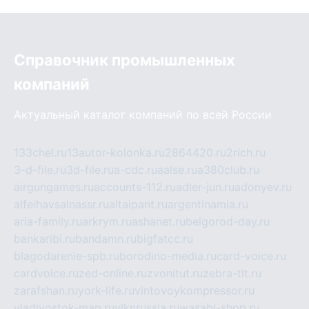
Справочник промышленных
компаний
Актуальный каталог компаний по всей России
133chel.ru
13autor-kolonka.ru
2864420.ru
2rich.ru
3-d-file.ru
3d-file.ru
a-cdc.ru
aalse.ru
a380club.ru
airgungames.ru
accounts-112.ru
adler-jun.ru
adonyev.ru
alfeihavsalnassr.ru
altaipant.ru
argentinamia.ru
aria-family.ru
arkrym.ru
ashanet.ru
belgorod-day.ru
bankaribi.ru
bandamn.ru
bigfatcc.ru
blagodarenie-spb.ru
borodino-media.ru
card-voice.ru
cardvoice.ru
zed-online.ru
zvonitut.ru
zebra-tlt.ru
zarafshan.ru
york-life.ru
vintovoykompressor.ru
vladivostok-map.ru
vlknrussia.ru
wasabi-shop.ru