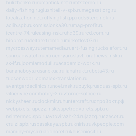
bulizhenko.ru
rumantick.net.ru
mtszerno.ru
daily-fishing.ru
glushiteli-v-spb.ru
megasat.org.ru
localization.net.ru
flyingfish.pp.ru
ds5teremok.ru
aclib.spb.ru
komissionka30.ru
mag-profit.ru
icentre-74.ru
leasing-nsk.ru
hd39.ru
rcd.com.ru
bioprot.ru
deltaextreme.ru
mirkotlov07.ru
mycrossway.ru
temamedia.ru
art-fusing.ru
cbslefort.ru
sunroadwatch.ru
citroen-yaroslavl.ru
ratnews.msk.ru
sk-if.ru
joomlamoduli.ru
academic-work.ru
bananaboys.ru
sanekua.ru
lianafrukt.ru
beta43.ru
tucsonwoori.com
alex-translation.ru
avantgardeclinics.ru
noel.msk.ru
buylq.ru
aquas-spb.ru
vilnerivne.com
bobry-2.ru
vtoroe-solnce.ru
nickysheen.ru
clockmir.ru
huntercraft.ru
стройокт.рф
webpixels.ru
pczz.msk.su
petrodvorets.spb.ru
nsintermed.spb.ru
avtovirazh-24.ru
jazzq.ru
czecot.ru
cruizi.spb.ru
spasskaya.spb.ru
kniris.ru
vkpeople.com
maminy-mysli.ru
arionorel.ru
khuseniosif.ru