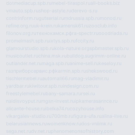
dotmediacup.spb.ru
mebel-tiraspol.ru
all-books.biz
vmauto.spb.ru
shop-astyle.ru
derevo-s.ru
contrinform.ru
gutserial.ru
mdrussia.spb.ru
monod.ru
refine.org.ru
uk-krein.ru
kamensk61.ru
zooclub.info
filonov.org.ru
технокамск.рф
ra-spectr.ru
ooodriada.ru
promelmash.spb.ru
ixtys.spb.ru
fccity.ru
glamourstudio.spb.ru
kola-nature.org
spbmaster.spb.ru
musicoutlet.ru
china.msk.ru
bulldog.su
grimm-online.ru
outlander.net.ru
maga.spb.ru
anime-sell.ru
keseloy.ru
газприборсервис.рф
karmin.spb.ru
shekswood.ru
tischlermebel.ru
automall66.ru
mag-vladimir.ru
yardbar.ru
kiwitour.spb.ru
indesign.com.ru
freestylemebel.ru
bany-samara.ru
rsei.ru
naidisvoyput.ru
mgsn-invest.ru
ipkamerasannce.ru
alicante-house.ru
ibelka74.ru
cozyhouse.info
vlkargalev-studio.ru
700mb.ru
figura-ufa.ru
alina-live.ru
belarusiannews.ru
womenknow.ru
dos-vniimk.ru
sega.net.ru
dv.net.ru
phenomenonsofhistory.com