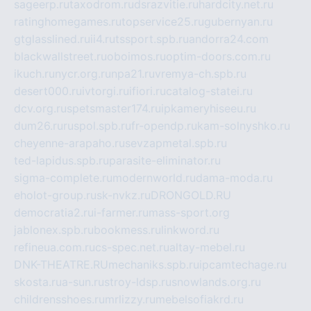
sageerp.ru
taxodrom.ru
dsrazvitie.ru
hardcity.net.ru
ratinghomegames.ru
topservice25.ru
gubernyan.ru
gtglasslined.ru
ii4.ru
tssport.spb.ru
andorra24.com
blackwallstreet.ru
oboimos.ru
optim-doors.com.ru
ikuch.ru
nycr.org.ru
npa21.ru
vremya-ch.spb.ru
desert000.ru
ivtorgi.ru
ifiori.ru
catalog-statei.ru
dcv.org.ru
spetsmaster174.ru
ipkameryhiseeu.ru
dum26.ru
ruspol.spb.ru
fr-opendp.ru
kam-solnyshko.ru
cheyenne-arapaho.ru
sevzapmetal.spb.ru
ted-lapidus.spb.ru
parasite-eliminator.ru
sigma-complete.ru
modernworld.ru
dama-moda.ru
eholot-group.ru
sk-nvkz.ru
DRONGOLD.RU
democratia2.ru
i-farmer.ru
mass-sport.org
jablonex.spb.ru
bookmess.ru
linkword.ru
refineua.com.ru
cs-spec.net.ru
altay-mebel.ru
DNK-THEATRE.RU
mechaniks.spb.ru
ipcamtechage.ru
skosta.ru
a-sun.ru
stroy-ldsp.ru
snowlands.org.ru
childrensshoes.ru
mrlizzy.ru
mebelsofiakrd.ru