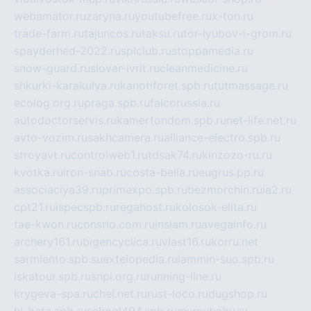
webamator.ru
zaryna.ru
youtubefree.ru
x-ton.ru
trade-farm.ru
tajuncos.ru
taksu.ru
tor-lyubov-i-grom.ru
spayderhed-2022.ru
splclub.ru
stoppamedia.ru
snow-guard.ru
slovar-ivrit.ru
cleanmedicine.ru
shkurki-karakulya.ru
kanotiforet.spb.ru
tutmassage.ru
ecolog.org.ru
praga.spb.ru
falcorussia.ru
autodoctorservis.ru
kamertondom.spb.ru
net-life.net.ru
avto-vozim.ru
sakhcamera.ru
alliance-electro.spb.ru
stroyavt.ru
controlweb1.ru
tdsak74.ru
kinzozo-ru.ru
kvotka.ru
iron-snab.ru
costa-bella.ru
eugrus.pp.ru
associaciya39.ru
primexpo.spb.ru
bezmorchin.ru
ia2.ru
cpt21.ru
ispecspb.ru
regahost.ru
kolosok-elita.ru
tae-kwon.ru
consrio.com.ru
insiam.ru
avegainfo.ru
archery161.ru
bigencyclica.ru
vlast16.ru
korru.net
sarmiento.spb.su
extelopedia.ru
lammin-suo.spb.ru
iskatour.spb.ru
snpi.org.ru
running-line.ru
krygeva-spa.ru
chel.net.ru
rust-loco.ru
dugshop.ru
hl-beta.spb.ru
school494.spb.ru
mymubaby.ru