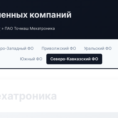
енных компаний
г
» ПАО Точмаш Мехатроника
ро-Западный ФО
Приволжский ФО
Уральский ФО
Южный ФО
Северо-Кавказский ФО
хатроника