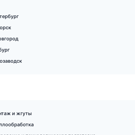
тербург
орск
овгород
бург
розаводск
нтаж и жгуты
аллообработка