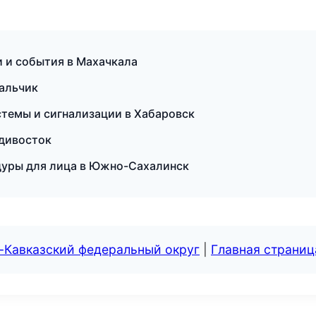
и и события в Махачкала
Нальчик
стемы и сигнализации в Хабаровск
адивосток
дуры для лица в Южно-Сахалинск
-Кавказский федеральный округ
|
Главная страниц