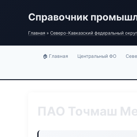
Справочник промышл
Главная
»
Северо-Кавказский федеральный окру
🏠 Главная
Центральный ФО
Севе
ПАО Точмаш Ме