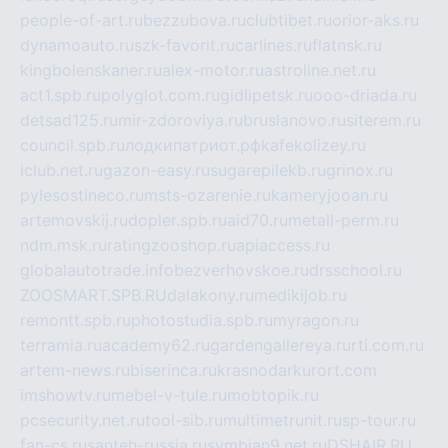
people-of-art.ru
bezzubova.ru
clubtibet.ru
orior-aks.ru
dynamoauto.ru
szk-favorit.ru
carlines.ru
flatnsk.ru
kingbolenskaner.ru
alex-motor.ru
astroline.net.ru
act1.spb.ru
polyglot.com.ru
gidlipetsk.ru
ooo-driada.ru
detsad125.ru
mir-zdoroviya.ru
bruslanovo.ru
siterem.ru
council.spb.ru
лодкипатриот.рф
kafekolizey.ru
iclub.net.ru
gazon-easy.ru
sugarepilekb.ru
grinox.ru
pylesostineco.ru
msts-ozarenie.ru
kameryjooan.ru
artemovskij.ru
dopler.spb.ru
aid70.ru
metall-perm.ru
ndm.msk.ru
ratingzooshop.ru
apiaccess.ru
globalautotrade.info
bezverhovskoe.ru
drsschool.ru
ZOOSMART.SPB.RU
dalakony.ru
medikijob.ru
remontt.spb.ru
photostudia.spb.ru
myragon.ru
terramia.ru
academy62.ru
gardengallereya.ru
rti.com.ru
artem-news.ru
biserinca.ru
krasnodarkurort.com
imshowtv.ru
mebel-v-tule.ru
mobtopik.ru
pcsecurity.net.ru
tool-sib.ru
multimetrunit.ru
sp-tour.ru
fan-cs.ru
santeh-russia.ru
symbian9.net.ru
DSHAIR.RU