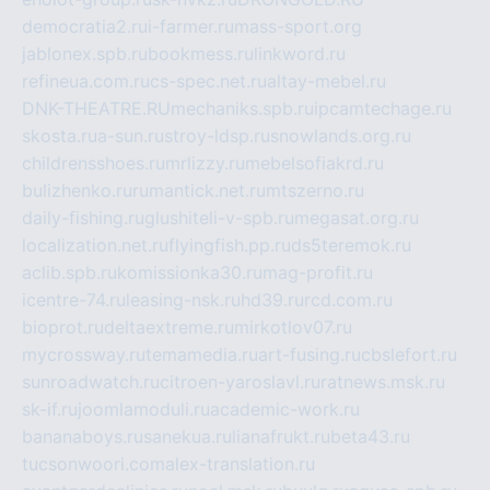
democratia2.ru
i-farmer.ru
mass-sport.org
jablonex.spb.ru
bookmess.ru
linkword.ru
refineua.com.ru
cs-spec.net.ru
altay-mebel.ru
DNK-THEATRE.RU
mechaniks.spb.ru
ipcamtechage.ru
skosta.ru
a-sun.ru
stroy-ldsp.ru
snowlands.org.ru
childrensshoes.ru
mrlizzy.ru
mebelsofiakrd.ru
bulizhenko.ru
rumantick.net.ru
mtszerno.ru
daily-fishing.ru
glushiteli-v-spb.ru
megasat.org.ru
localization.net.ru
flyingfish.pp.ru
ds5teremok.ru
aclib.spb.ru
komissionka30.ru
mag-profit.ru
icentre-74.ru
leasing-nsk.ru
hd39.ru
rcd.com.ru
bioprot.ru
deltaextreme.ru
mirkotlov07.ru
mycrossway.ru
temamedia.ru
art-fusing.ru
cbslefort.ru
sunroadwatch.ru
citroen-yaroslavl.ru
ratnews.msk.ru
sk-if.ru
joomlamoduli.ru
academic-work.ru
bananaboys.ru
sanekua.ru
lianafrukt.ru
beta43.ru
tucsonwoori.com
alex-translation.ru