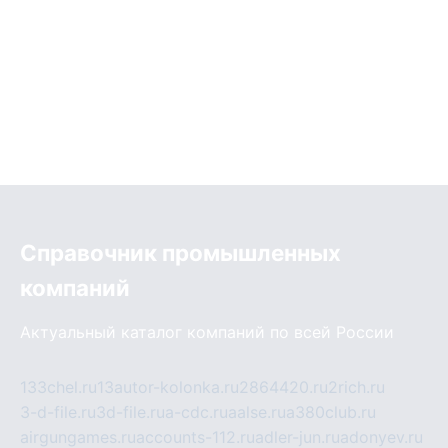
Справочник промышленных
компаний
Актуальный каталог компаний по всей России
133chel.ru
13autor-kolonka.ru
2864420.ru
2rich.ru
3-d-file.ru
3d-file.ru
a-cdc.ru
aalse.ru
a380club.ru
airgungames.ru
accounts-112.ru
adler-jun.ru
adonyev.ru