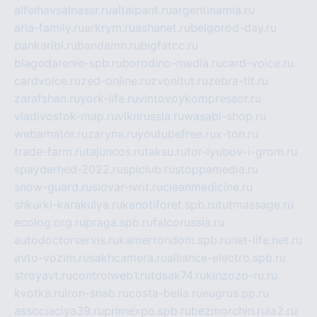
alfeihavsalnassr.ru
altaipant.ru
argentinamia.ru
aria-family.ru
arkrym.ru
ashanet.ru
belgorod-day.ru
bankaribi.ru
bandamn.ru
bigfatcc.ru
blagodarenie-spb.ru
borodino-media.ru
card-voice.ru
cardvoice.ru
zed-online.ru
zvonitut.ru
zebra-tlt.ru
zarafshan.ru
york-life.ru
vintovoykompressor.ru
vladivostok-map.ru
vlknrussia.ru
wasabi-shop.ru
webamator.ru
zaryna.ru
youtubefree.ru
x-ton.ru
trade-farm.ru
tajuncos.ru
taksu.ru
tor-lyubov-i-grom.ru
spayderhed-2022.ru
splclub.ru
stoppamedia.ru
snow-guard.ru
slovar-ivrit.ru
cleanmedicine.ru
shkurki-karakulya.ru
kanotiforet.spb.ru
tutmassage.ru
ecolog.org.ru
praga.spb.ru
falcorussia.ru
autodoctorservis.ru
kamertondom.spb.ru
net-life.net.ru
avto-vozim.ru
sakhcamera.ru
alliance-electro.spb.ru
stroyavt.ru
controlweb1.ru
tdsak74.ru
kinzozo-ru.ru
kvotka.ru
iron-snab.ru
costa-bella.ru
eugrus.pp.ru
associaciya39.ru
primexpo.spb.ru
bezmorchin.ru
ia2.ru