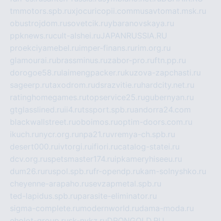
tmmotors.spb.ru
xjocuricopii.com
musavtomat.msk.ru
obustrojdom.ru
sovetcik.ru
ybaranovskaya.ru
ppknews.ru
cult-alshei.ru
JAPANRUSSIA.RU
proekciyamebel.ru
imper-finans.ru
rim.org.ru
glamourai.ru
brassminus.ru
zabor-pro.ru
ftn.pp.ru
dorogoe58.ru
laimengpacker.ru
kuzova-zapchasti.ru
sageerp.ru
taxodrom.ru
dsrazvitie.ru
hardcity.net.ru
ratinghomegames.ru
topservice25.ru
gubernyan.ru
gtglasslined.ru
ii4.ru
tssport.spb.ru
andorra24.com
blackwallstreet.ru
oboimos.ru
optim-doors.com.ru
ikuch.ru
nycr.org.ru
npa21.ru
vremya-ch.spb.ru
desert000.ru
ivtorgi.ru
ifiori.ru
catalog-statei.ru
dcv.org.ru
spetsmaster174.ru
ipkameryhiseeu.ru
dum26.ru
ruspol.spb.ru
fr-opendp.ru
kam-solnyshko.ru
cheyenne-arapaho.ru
sevzapmetal.spb.ru
ted-lapidus.spb.ru
parasite-eliminator.ru
sigma-complete.ru
modernworld.ru
dama-moda.ru
eholot-group.ru
sk-nvkz.ru
DRONGOLD.RU