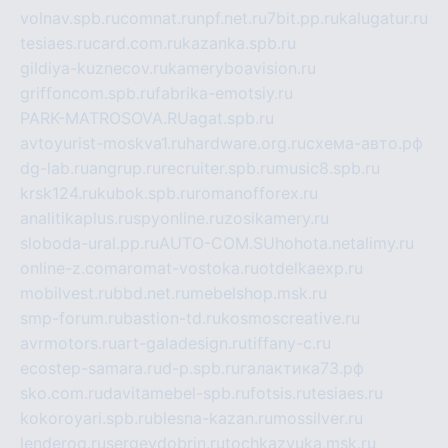
volnav.spb.ru
comnat.ru
npf.net.ru
7bit.pp.ru
kalugatur.ru
tesiaes.ru
card.com.ru
kazanka.spb.ru
gildiya-kuznecov.ru
kameryboavision.ru
griffoncom.spb.ru
fabrika-emotsiy.ru
PARK-MATROSOVA.RU
agat.spb.ru
avtoyurist-moskva1.ru
hardware.org.ru
схема-авто.рф
dg-lab.ru
angrup.ru
recruiter.spb.ru
music8.spb.ru
krsk124.ru
kubok.spb.ru
romanofforex.ru
analitikaplus.ru
spyonline.ru
zosikamery.ru
sloboda-ural.pp.ru
AUTO-COM.SU
hohota.net
alimy.ru
online-z.com
aromat-vostoka.ru
otdelkaexp.ru
mobilvest.ru
bbd.net.ru
mebelshop.msk.ru
smp-forum.ru
bastion-td.ru
kosmoscreative.ru
avrmotors.ru
art-galadesign.ru
tiffany-c.ru
ecostep-samara.ru
d-p.spb.ru
галактика73.рф
sko.com.ru
davitamebel-spb.ru
fotsis.ru
tesiaes.ru
kokoroyari.spb.ru
blesna-kazan.ru
mossilver.ru
lenderoq.ru
sergeydobrin.ru
tochkazvuka.msk.ru