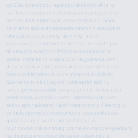
cpt21.ru
ispecspb.ru
regahost.ru
kolosok-elita.ru
tae-kwon.ru
consrio.com.ru
insiam.ru
avegainfo.ru
archery161.ru
bigencyclica.ru
vlast16.ru
korru.net
sarmiento.spb.su
extelopedia.ru
lammin-suo.spb.ru
iskatour.spb.ru
snpi.org.ru
running-line.ru
krygeva-spa.ru
chel.net.ru
rust-loco.ru
dugshop.ru
hl-beta.spb.ru
school494.spb.ru
mymubaby.ru
epoha-metalband.ru
ngr.spb.ru
rusgosnews.com
dieselvostok.ru
24hostel.msk.ru
w-dev.ru
f-ship.ru
regsmi.ru
filmnetwork.ru
malinasp.ru
kinosvin.ru
h2o-salon.ru
malutkayork.ru
deltaprim.spb.ru
tango-perm.ru
gooddir.ru
sgv.su
multiki-online.com
webkrasotki.com
cherinvest.ru
detskiy-ostrov.ru
ankou.spb.ru
alvesta1.ru
pdf-creator.ru
nix-files.org.ru
sakhatoday.ru
elektrikersymboler.ru
sputnikyes.ru
golf2club.msk.ru
aeforums.ru
zallclub.ru
multimodal.msk.ru
habaigry.ru
haikko.ru
sobakopedia.ru
isz-fest.ru
ewnc.info
screensaver-clock.net.ru