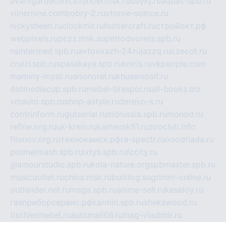
avantgardeclinics.ru
noel.msk.ru
buylq.ru
aquas-spb.ru
vilnerivne.com
bobry-2.ru
vtoroe-solnce.ru
nickysheen.ru
clockmir.ru
huntercraft.ru
стройокт.рф
webpixels.ru
pczz.msk.su
petrodvorets.spb.ru
nsintermed.spb.ru
avtovirazh-24.ru
jazzq.ru
czecot.ru
cruizi.spb.ru
spasskaya.spb.ru
kniris.ru
vkpeople.com
maminy-mysli.ru
arionorel.ru
khuseniosif.ru
dotmediacup.spb.ru
mebel-tiraspol.ru
all-books.biz
vmauto.spb.ru
shop-astyle.ru
derevo-s.ru
contrinform.ru
gutserial.ru
mdrussia.spb.ru
monod.ru
refine.org.ru
uk-krein.ru
kamensk61.ru
zooclub.info
filonov.org.ru
технокамск.рф
ra-spectr.ru
ooodriada.ru
promelmash.spb.ru
ixtys.spb.ru
fccity.ru
glamourstudio.spb.ru
kola-nature.org
spbmaster.spb.ru
musicoutlet.ru
china.msk.ru
bulldog.su
grimm-online.ru
outlander.net.ru
maga.spb.ru
anime-sell.ru
keseloy.ru
газприборсервис.рф
karmin.spb.ru
shekswood.ru
tischlermebel.ru
automall66.ru
mag-vladimir.ru