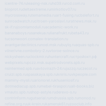
icentre-74.ru
leasing-nsk.ru
hd39.ru
rcd.com.ru
bioprot.ru
deltaextreme.ru
mirkotlov07.ru
mycrossway.ru
temamedia.ru
art-fusing.ru
cbslefort.ru
sunroadwatch.ru
citroen-yaroslavl.ru
ratnews.msk.ru
sk-if.ru
joomlamoduli.ru
academic-work.ru
bananaboys.ru
sanekua.ru
lianafrukt.ru
beta43.ru
tucsonwoori.com
alex-translation.ru
avantgardeclinics.ru
noel.msk.ru
buylq.ru
aquas-spb.ru
vilnerivne.com
bobry-2.ru
vtoroe-solnce.ru
nickysheen.ru
clockmir.ru
huntercraft.ru
стройокт.рф
webpixels.ru
pczz.msk.su
petrodvorets.spb.ru
nsintermed.spb.ru
avtovirazh-24.ru
jazzq.ru
czecot.ru
cruizi.spb.ru
spasskaya.spb.ru
kniris.ru
vkpeople.com
maminy-mysli.ru
arionorel.ru
khuseniosif.ru
dotmediacup.spb.ru
mebel-tiraspol.ru
all-books.biz
vmauto.spb.ru
shop-astyle.ru
derevo-s.ru
contrinform.ru
gutserial.ru
mdrussia.spb.ru
monod.ru
refine.org.ru
uk-krein.ru
kamensk61.ru
zooclub.info