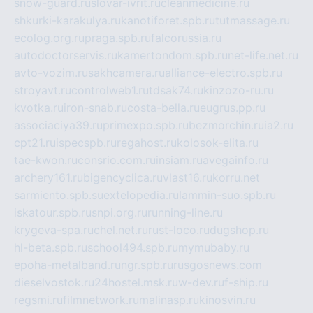
snow-guard.ru
slovar-ivrit.ru
cleanmedicine.ru
shkurki-karakulya.ru
kanotiforet.spb.ru
tutmassage.ru
ecolog.org.ru
praga.spb.ru
falcorussia.ru
autodoctorservis.ru
kamertondom.spb.ru
net-life.net.ru
avto-vozim.ru
sakhcamera.ru
alliance-electro.spb.ru
stroyavt.ru
controlweb1.ru
tdsak74.ru
kinzozo-ru.ru
kvotka.ru
iron-snab.ru
costa-bella.ru
eugrus.pp.ru
associaciya39.ru
primexpo.spb.ru
bezmorchin.ru
ia2.ru
cpt21.ru
ispecspb.ru
regahost.ru
kolosok-elita.ru
tae-kwon.ru
consrio.com.ru
insiam.ru
avegainfo.ru
archery161.ru
bigencyclica.ru
vlast16.ru
korru.net
sarmiento.spb.su
extelopedia.ru
lammin-suo.spb.ru
iskatour.spb.ru
snpi.org.ru
running-line.ru
krygeva-spa.ru
chel.net.ru
rust-loco.ru
dugshop.ru
hl-beta.spb.ru
school494.spb.ru
mymubaby.ru
epoha-metalband.ru
ngr.spb.ru
rusgosnews.com
dieselvostok.ru
24hostel.msk.ru
w-dev.ru
f-ship.ru
regsmi.ru
filmnetwork.ru
malinasp.ru
kinosvin.ru