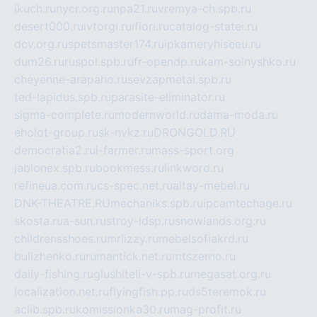
ikuch.ru
nycr.org.ru
npa21.ru
vremya-ch.spb.ru
desert000.ru
ivtorgi.ru
ifiori.ru
catalog-statei.ru
dcv.org.ru
spetsmaster174.ru
ipkameryhiseeu.ru
dum26.ru
ruspol.spb.ru
fr-opendp.ru
kam-solnyshko.ru
cheyenne-arapaho.ru
sevzapmetal.spb.ru
ted-lapidus.spb.ru
parasite-eliminator.ru
sigma-complete.ru
modernworld.ru
dama-moda.ru
eholot-group.ru
sk-nvkz.ru
DRONGOLD.RU
democratia2.ru
i-farmer.ru
mass-sport.org
jablonex.spb.ru
bookmess.ru
linkword.ru
refineua.com.ru
cs-spec.net.ru
altay-mebel.ru
DNK-THEATRE.RU
mechaniks.spb.ru
ipcamtechage.ru
skosta.ru
a-sun.ru
stroy-ldsp.ru
snowlands.org.ru
childrensshoes.ru
mrlizzy.ru
mebelsofiakrd.ru
bulizhenko.ru
rumantick.net.ru
mtszerno.ru
daily-fishing.ru
glushiteli-v-spb.ru
megasat.org.ru
localization.net.ru
flyingfish.pp.ru
ds5teremok.ru
aclib.spb.ru
komissionka30.ru
mag-profit.ru