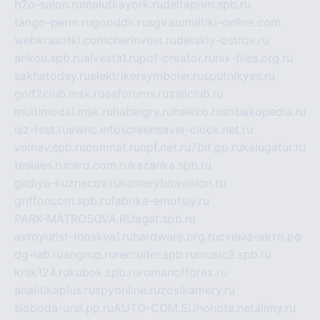
h2o-salon.ru
malutkayork.ru
deltaprim.spb.ru
tango-perm.ru
gooddir.ru
sgv.su
multiki-online.com
webkrasotki.com
cherinvest.ru
detskiy-ostrov.ru
ankou.spb.ru
alvesta1.ru
pdf-creator.ru
nix-files.org.ru
sakhatoday.ru
elektrikersymboler.ru
sputnikyes.ru
golf2club.msk.ru
aeforums.ru
zallclub.ru
multimodal.msk.ru
habaigry.ru
haikko.ru
sobakopedia.ru
isz-fest.ru
ewnc.info
screensaver-clock.net.ru
volnav.spb.ru
comnat.ru
npf.net.ru
7bit.pp.ru
kalugatur.ru
tesiaes.ru
card.com.ru
kazanka.spb.ru
gildiya-kuznecov.ru
kameryboavision.ru
griffoncom.spb.ru
fabrika-emotsiy.ru
PARK-MATROSOVA.RU
agat.spb.ru
avtoyurist-moskva1.ru
hardware.org.ru
схема-авто.рф
dg-lab.ru
angrup.ru
recruiter.spb.ru
music8.spb.ru
krsk124.ru
kubok.spb.ru
romanofforex.ru
analitikaplus.ru
spyonline.ru
zosikamery.ru
sloboda-ural.pp.ru
AUTO-COM.SU
hohota.net
alimy.ru