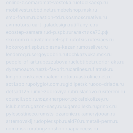
online-z.com
aromat-vostoka.ru
otdelkaexp.ru
mobilvest.ru
bbd.net.ru
mebelshop.msk.ru
smp-forum.ru
bastion-td.ru
kosmoscreative.ru
avrmotors.ru
art-galadesign.ru
tiffany-c.ru
ecostep-samara.ru
d-p.spb.ru
галактика73.рф
sko.com.ru
davitamebel-spb.ru
fotsis.ru
tesiaes.ru
kokoroyari.spb.ru
blesna-kazan.ru
mossilver.ru
lenderoq.ru
sergeydobrin.ru
tochkazvuka.msk.ru
people-of-art.ru
bezzubova.ru
clubtibet.ru
orior-aks.ru
dynamoauto.ru
szk-favorit.ru
carlines.ru
flatnsk.ru
kingbolenskaner.ru
alex-motor.ru
astroline.net.ru
act1.spb.ru
polyglot.com.ru
gidlipetsk.ru
ooo-driada.ru
detsad125.ru
mir-zdoroviya.ru
bruslanovo.ru
siterem.ru
council.spb.ru
лодкипатриот.рф
kafekolizey.ru
iclub.net.ru
gazon-easy.ru
sugarepilekb.ru
grinox.ru
pylesostineco.ru
msts-ozarenie.ru
kameryjooan.ru
artemovskij.ru
dopler.spb.ru
aid70.ru
metall-perm.ru
ndm.msk.ru
ratingzooshop.ru
apiaccess.ru