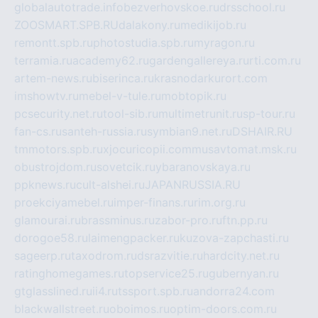
globalautotrade.info
bezverhovskoe.ru
drsschool.ru
ZOOSMART.SPB.RU
dalakony.ru
medikijob.ru
remontt.spb.ru
photostudia.spb.ru
myragon.ru
terramia.ru
academy62.ru
gardengallereya.ru
rti.com.ru
artem-news.ru
biserinca.ru
krasnodarkurort.com
imshowtv.ru
mebel-v-tule.ru
mobtopik.ru
pcsecurity.net.ru
tool-sib.ru
multimetrunit.ru
sp-tour.ru
fan-cs.ru
santeh-russia.ru
symbian9.net.ru
DSHAIR.RU
tmmotors.spb.ru
xjocuricopii.com
musavtomat.msk.ru
obustrojdom.ru
sovetcik.ru
ybaranovskaya.ru
ppknews.ru
cult-alshei.ru
JAPANRUSSIA.RU
proekciyamebel.ru
imper-finans.ru
rim.org.ru
glamourai.ru
brassminus.ru
zabor-pro.ru
ftn.pp.ru
dorogoe58.ru
laimengpacker.ru
kuzova-zapchasti.ru
sageerp.ru
taxodrom.ru
dsrazvitie.ru
hardcity.net.ru
ratinghomegames.ru
topservice25.ru
gubernyan.ru
gtglasslined.ru
ii4.ru
tssport.spb.ru
andorra24.com
blackwallstreet.ru
oboimos.ru
optim-doors.com.ru