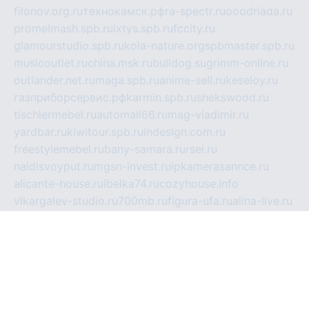
filonov.org.ru
технокамск.рф
ra-spectr.ru
ooodriada.ru
promelmash.spb.ru
ixtys.spb.ru
fccity.ru
glamourstudio.spb.ru
kola-nature.org
spbmaster.spb.ru
musicoutlet.ru
china.msk.ru
bulldog.su
grimm-online.ru
outlander.net.ru
maga.spb.ru
anime-sell.ru
keseloy.ru
газприборсервис.рф
karmin.spb.ru
shekswood.ru
tischlermebel.ru
automall66.ru
mag-vladimir.ru
yardbar.ru
kiwitour.spb.ru
indesign.com.ru
freestylemebel.ru
bany-samara.ru
rsei.ru
naidisvoyput.ru
mgsn-invest.ru
ipkamerasannce.ru
alicante-house.ru
ibelka74.ru
cozyhouse.info
vlkargalev-studio.ru
700mb.ru
figura-ufa.ru
alina-live.ru
belarusiannews.ru
womenknow.ru
dos-vniimk.ru
sega.net.ru
dv.net.ru
phenomenonsofhistory.com
telesputnik.net.ru
wall.pp.ru
pylesosroidmi.ru
gtc-clan.ru
cligs.ru
bibikazap.ru
popova.org.ru
netwhistler.spb.ru
bellvil.ru
bonzon.ru
iss-vladik.ru
defiparis.net.ru
las-gryzas.ru
amku.ru