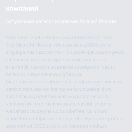
компаний
Актуальный каталог компаний по всей России
133chel.ru
13autor-kolonka.ru
2864420.ru
2rich.ru
3-d-file.ru
3d-file.ru
a-cdc.ru
aalse.ru
a380club.ru
airgungames.ru
accounts-112.ru
adler-jun.ru
adonyev.ru
alfeihavsalnassr.ru
altaipant.ru
argentinamia.ru
aria-family.ru
arkrym.ru
ashanet.ru
belgorod-day.ru
bankaribi.ru
bandamn.ru
bigfatcc.ru
blagodarenie-spb.ru
borodino-media.ru
card-voice.ru
cardvoice.ru
zed-online.ru
zvonitut.ru
zebra-tlt.ru
zarafshan.ru
york-life.ru
vintovoykompressor.ru
vladivostok-map.ru
vlknrussia.ru
wasabi-shop.ru
webamator.ru
zaryna.ru
youtubefree.ru
x-ton.ru
trade-farm.ru
tajuncos.ru
taksu.ru
tor-lyubov-i-grom.ru
spayderhed-2022.ru
splclub.ru
stoppamedia.ru